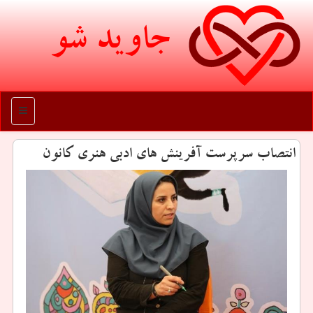
جاوید شو
منو
انتصاب سرپرست آفرینش های ادبی هنری كانون