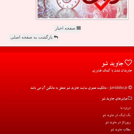
صفحه اخبار
بازگشت به صفحه اصلی
جاوید شو
جاویدان شدن با کمک فناوری
javidsho.ir - مالکیت معنوی سایت جاوید شو متعلق به مالکین آن می باشد
میانبرهای جاوید شو
درباره ما
بک لینک در جاوید شو
رپورتاژ در جاوید شو
مطالب جاوید شو