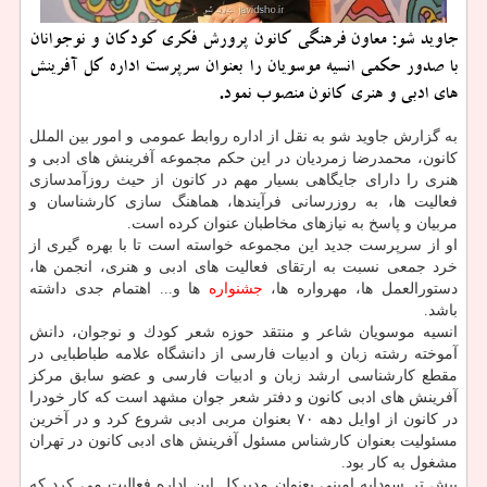
جاوید شو: معاون فرهنگی كانون پرورش فكری كودكان و نوجوانان
با صدور حكمی انسیه موسویان را بعنوان سرپرست اداره كل آفرینش
های ادبی و هنری كانون منصوب نمود.
به گزارش جاوید شو به نقل از اداره روابط عمومی و امور بین الملل
كانون، محمدرضا زمردیان در این حكم مجموعه آفرینش های ادبی و
هنری را دارای جایگاهی بسیار مهم در كانون از حیث روزآمدسازی
فعالیت ها، به روزرسانی فرآیندها، هماهنگ سازی كارشناسان و
مربیان و پاسخ به نیازهای مخاطبان عنوان كرده است.
او از سرپرست جدید این مجموعه خواسته است تا با بهره گیری از
خرد جمعی نسبت به ارتقای فعالیت های ادبی و هنری، انجمن ها،
دستورالعمل ها، مهرواره ها،
جشنواره
ها و... اهتمام جدی داشته
باشد.
انسیه موسویان شاعر و منتقد حوزه شعر كودك و نوجوان، دانش
آموخته رشته زبان و ادبیات فارسی از دانشگاه علامه طباطبایی در
مقطع كارشناسی ارشد زبان و ادبیات فارسی و عضو سابق مركز
آفرینش­ های ادبی كانون و دفتر شعر جوان مشهد است كه كار خودرا
در كانون از اوایل دهه ۷۰ بعنوان مربی ادبی شروع كرد و در آخرین
مسئولیت بعنوان كارشناس مسئول آفرینش های ادبی كانون در تهران
مشغول به كار بود.
پیش تر سودابه امینی بعنوان مدیركل این اداره فعالیت می كرد كه