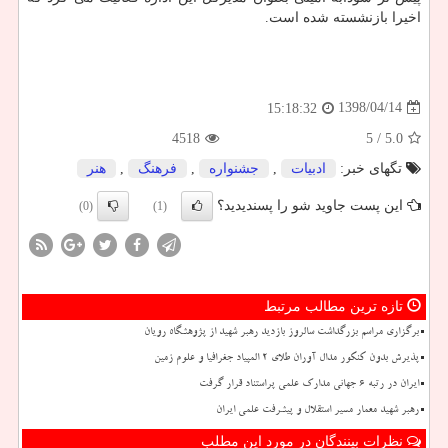
اخیرا بازنشسته شده است.
1398/04/14
15:18:32
4518
/ 5
5.0
تگهای خبر:
ادبیات
,
جشنواره
,
فرهنگ
,
هنر
این پست جاوید شو را پسندیدید؟
(0)
(1)
تازه ترین مطالب مرتبط
برگزاری مراسم بزرگداشت سالروز بازدید رهبر شهید از پژوهشگاه رویان
پذیرش بدون کنکور مدال آوران طلای ۲ المپیاد جغرافیا و علوم زمین
ایران در رتبه ۶ جهانی مدارک علمی پراستناد قرار گرفت
رهبر شهید معمار مسیر استقلال و پیشرفت علمی ایران
نظرات بینندگان در مورد این مطلب