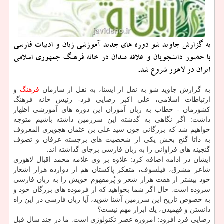
به گزارش جاوید شو دوره های جدید آموزشی زبان و ادبیات فارسی
با حضور دانشجویان و علاقه مندان در خانه فرهنگ جمهوری اسلامی
ایران در لاهور شروع شد.
به گزارش جاوید شو به نقل از ایسنا، به نقل از سازمان
فرهنگ
و
ارتباطات اسلامی، علی اكبر رضایی فرد- رئیس خانه فرهنگ
كشورمان - خطاب به زبان آموزان این دوره های آموزشی اظهار
داشت: اگر نگاهی به گذشته این سرزمین داشته باشیم متوجه
خواهیم شد كه بزرگانی چون سید علی بن عثمان هجویری المعروف
به داتا گنج بخش یكی از شخصیت های برجسته عرفان و تصوف
گنجینه ‎های فراوانی را به زبان فارسی برجای گذاشته اند.
ایشان در ادامه اضافه كرد: علاوه بر وی علامه محمد اقبال لاهوری
شاعر مشرق، فیلسوف، متفكر پاكستان هم از دوازده هزار اشعار
خود بیشتر از هفت هزار شعر و پُرمفهوم خویش را به زبان فارسی
سروده است. حال اگر شما بخواهید كه از فرموده های بزرگان خود و
به خصوص تاریخ این سرزمین آشنا شوید، آیا زبان فارسی در این راه
دانستن و فهمیدن، یك ابزار مهم نیست؟
رضایی فرد افزود: امروزه عصر تكنولوژی است. ما در چند سال قبل