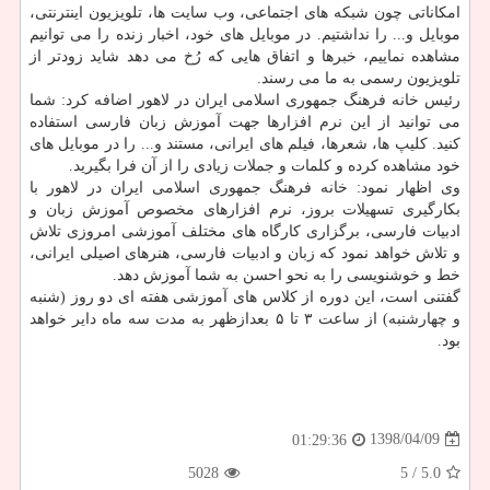
امكاناتی چون شبكه های اجتماعی، وب سایت ها، تلویزیون اینترنتی،
موبایل و... را نداشتیم. در موبایل های خود، اخبار زنده را می توانیم
مشاهده نماییم، خبرها و اتفاق هایی كه رُخ می دهد شاید زودتر از
تلویزیون رسمی به ما می رسند.
رئیس خانه فرهنگ جمهوری اسلامی ایران در لاهور اضافه كرد: شما
می توانید از این نرم افزارها جهت آموزش زبان فارسی استفاده
كنید. كلیپ ها، شعرها، فیلم های ایرانی، مستند و... را در موبایل های
خود مشاهده كرده و كلمات و جملات زیادی را از آن فرا بگیرید.
وی اظهار نمود: خانه فرهنگ جمهوری اسلامی ایران در لاهور با
بكارگیری تسهیلات بروز، نرم افزارهای مخصوص آموزش زبان و
ادبیات فارسی، برگزاری كارگاه های مختلف آموزشی امروزی تلاش
و تلاش خواهد نمود كه زبان و ادبیات فارسی، هنرهای اصیلی ایرانی،
خط و خوشنویسی را به نحو احسن به شما آموزش دهد.
گفتنی است، این دوره از كلاس های آموزشی هفته ای دو روز (شنبه
و چهارشنبه) از ساعت ۳ تا ۵ بعدازظهر به مدت سه ماه دایر خواهد
بود.
1398/04/09
01:29:36
5028
/ 5
5.0