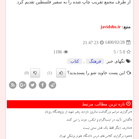
از طرف مجمع تقریب چاپ شده را به سفیر فلسطین تقدیم کرد.
منبع:
javidsho.ir
1400/02/28
21:47:23
1186
/ 5
5.0
تگهای خبر:
فرهنگ
,
كتاب
این پست جاوید شو را پسندیدید؟
(0)
(1)
تازه ترین مطالب مرتبط
برگزاری مراسم بزرگداشت سالروز بازدید رهبر شهید از پژوهشگاه رویان
گدایی تأیید در اینستاگرام و ایکس، عزت را می کشد
مادری، دیگر فقط یک نقش سنتی نیست
نحوه برگزاری کلاس های درس دانشگاه علوم پزشکی تهران