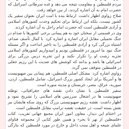
مردم فلسطین و مقاومت نتیجه می دهد و غده سرطانی اسرائیل که
حضرت امام به آن اشاره کردند، از بین خواهد رفت.
صلاح زواوی اظهار داشت: ارتباط بنده با امت ایران بعنوان سفیر یک
کشور نیست، بلکه این ارتباط برای تحکیم وحدت کشورهای اسلامی
و آزادی فلسطین است که حضرت امام راحل به آن اشاره کردند.
وی در قسمتی از سخنان خود به هم پیمانی برخی کشورها با صدام در
جنگ تحمیلی مقابل ایران اشاره و اشاره کرد: با کمال تأسف صدام،
اشتباه بزرگی کرد و آزادی فلسطین را به تاخیر انداخت و اگر مسئله
جنگ نبود ما امروز در فلسطین بودیم و امیدواریم کشورهای اسلامی
تجربه زشت او را تکرار نکنند و این تجربه درس بزرگی برای
اسرائیلی ها باشد و بدانند که کوشش های ضدیت با این رژیم جعلی
در فلسطین متوقف نمی گردد.
زواوی اشاره کرد: مشکل اصلی فلسطین، هم پیمانی بین صهیونیست
ها و آمریکا برای ایجاد کشور بزرگ اسرائیل، شامل فلسطین، اردن،
سوریه، عراق، مصر، عربستان و مدینه منوره است.
سفیر فلسطین با نشان دادن نقشه های جغرافیائی، توطئه
صهیونیست ها در اشغال سرزمین های اسلامی را تشریح نمود و
اظهار داشت: نقشه رژیم صهیونیستی بزرگ که روی سکه هایشان نیز
نقش بسته است، در حقیقت نقشه ترامپ مقابل فلسطین است.
در اختتام این دیدار، معاون امور ایران مجمع جهانی تقریب، کتاب
«فلسطین از نهر تا بحر» و همین طور کتابی از مجموعه فتاوای
علمای شیعه و اهل سنت داخل و خارج در مورد فلسطین که بتازگی