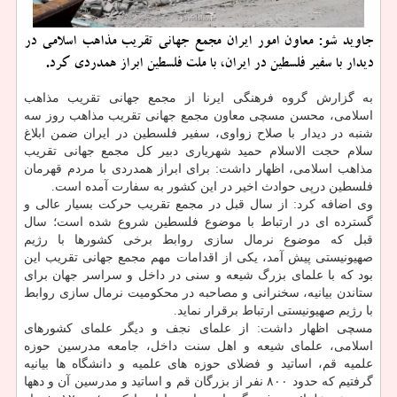
جاوید شو: معاون امور ایران مجمع جهانی تقریب مذاهب اسلامی در
دیدار با سفیر فلسطین در ایران، با ملت فلسطین ابراز همدردی کرد.
به گزارش گروه فرهنگی ایرنا از مجمع جهانی تقریب مذاهب
اسلامی، محسن مسچی معاون مجمع جهانی تقریب مذاهب روز سه
شنبه در دیدار با صلاح زواوی، سفیر فلسطین در ایران ضمن ابلاغ
سلام حجت الاسلام حمید شهریاری دبیر کل مجمع جهانی تقریب
مذاهب اسلامی، اظهار داشت: برای ابراز همدردی با مردم قهرمان
فلسطین درپی حوادث اخیر در این کشور به سفارت آمده است.
وی اضافه کرد: از سال قبل در مجمع تقریب حرکت بسیار عالی و
گسترده ای در ارتباط با موضوع فلسطین شروع شده است؛ سال
قبل که موضوع نرمال سازی روابط برخی کشورها با رژیم
صهیونیستی پیش آمد، یکی از اقدامات مهم مجمع جهانی تقریب این
بود که با علمای بزرگ شیعه و سنی در داخل و سراسر جهان برای
ستاندن بیانیه، سخنرانی و مصاحبه در محکومیت نرمال سازی روابط
با رژیم صهیونیستی ارتباط برقرار نماید.
مسچی اظهار داشت: از علمای نجف و دیگر علمای کشورهای
اسلامی، علمای شیعه و اهل سنت داخل، جامعه مدرسین حوزه
علمیه قم، اساتید و فضلای حوزه های علمیه و دانشگاه ها بیانیه
گرفتیم که حدود ۸۰۰ نفر از بزرگان قم و اساتید و مدرسین آن و دهها