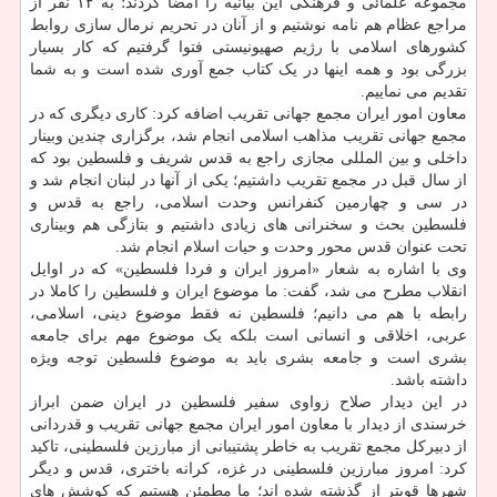
مجموعه علمائی و فرهنگی این بیانیه را امضا کردند؛ به ۱۲ نفر از
مراجع عظام هم نامه نوشتیم و از آنان در تحریم نرمال سازی روابط
کشورهای اسلامی با رژیم صهیونیستی فتوا گرفتیم که کار بسیار
بزرگی بود و همه اینها در یک کتاب جمع آوری شده است و به شما
تقدیم می نماییم.
معاون امور ایران مجمع جهانی تقریب اضافه کرد: کاری دیگری که در
مجمع جهانی تقریب مذاهب اسلامی انجام شد، برگزاری چندین وبینار
داخلی و بین المللی مجازی راجع به قدس شریف و فلسطین بود که
از سال قبل در مجمع تقریب داشتیم؛ یکی از آنها در لبنان انجام شد و
در سی و چهارمین کنفرانس وحدت اسلامی، راجع به قدس و
فلسطین بحث و سخنرانی های زیادی داشتیم و بتازگی هم وبیناری
تحت عنوان قدس محور وحدت و حیات اسلام انجام شد.
وی با اشاره به شعار «امروز ایران و فردا فلسطین» که در اوایل
انقلاب مطرح می شد، گفت: ما موضوع ایران و فلسطین را کاملا در
رابطه با هم می دانیم؛ فلسطین نه فقط موضوع دینی، اسلامی،
عربی، اخلاقی و انسانی است بلکه یک موضوع مهم برای جامعه
بشری است و جامعه بشری باید به موضوع فلسطین توجه ویژه
داشته باشد.
در این دیدار صلاح زواوی سفیر فلسطین در ایران ضمن ابراز
خرسندی از دیدار با معاون امور ایران مجمع جهانی تقریب و قدردانی
از دبیرکل مجمع تقریب به خاطر پشتیبانی از مبارزین فلسطینی، تاکید
کرد: امروز مبارزین فلسطینی در غزه، کرانه باختری، قدس و دیگر
شهرها قویتر از گذشته شده اند؛ ما مطمئن هستیم که کوشش های