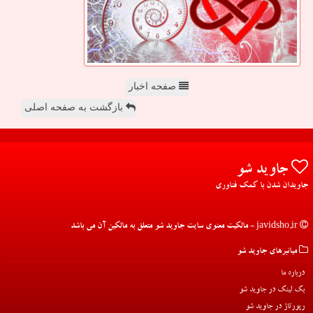
صفحه اخبار
بازگشت به صفحه اصلی
جاوید شو
جاویدان شدن با کمک فناوری
javidsho.ir - مالکیت معنوی سایت جاوید شو متعلق به مالکین آن می باشد
میانبرهای جاوید شو
درباره ما
بک لینک در جاوید شو
رپورتاژ در جاوید شو