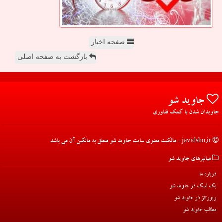
صفحه اخبار
بازگشت به صفحه اصلی
جاوید شو
جاویدان شدن با کمک فناوری
javidsho.ir - مالکیت معنوی سایت جاوید شو متعلق به مالکین آن می باشد
میانبرهای جاوید شو
درباره ما
بک لینک در جاوید شو
رپورتاژ در جاوید شو
مطالب جاوید شو