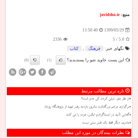
منبع:
javidsho.ir
1399/05/29
13:50:40
2336
/ 5
5.0
تگهای خبر:
فرهنگ
,
كتاب
این پست جاوید شو را پسندیدید؟
(0)
(1)
تازه ترین مطالب مرتبط
از نظر مغز، تنبلی کردن کی جایز است؟
برگزاری مراسم بزرگداشت سالروز بازدید رهبر شهید از پژوهشگاه رویان
گدایی تأیید در اینستاگرام و ایکس، عزت را می کشد
مادری، دیگر فقط یک نقش سنتی نیست
نظرات بینندگان در مورد این مطلب