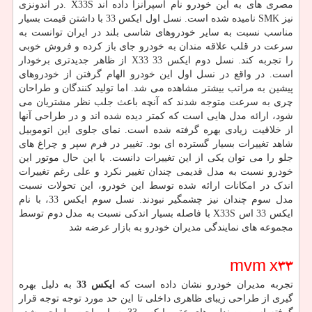
مصری های به این خودرو نام اسپرانزا داده اند
. X33S
در اندونزی
نیز
SMK
نامیده شده است. نسل اول ایکس 33 با داشتن قیمت بسیار
مناسب نسبت به سایر خودروهای شاسی بلند در ایران توانست به
سرعت در قلب علاقه مندان به خودرو جای باز کرده و فروش خوبی
را تجربه کند. نسل دوم ایکس 33
X33
از ظاهر جدیدتری برخودار
است. در واقع در نسل اول این خودرو الهام گرفتن از خودروهای
پیشین به مراتب بیشتر مشاهده می شد. اما تولید کنندگان و طراحان
چری به سرعت متوجه شدند که آنچه باعث جلب نظر مشتریان می
شود، ارائه مدل هایی است که کمتر دیده شده اند و در طراحی آنها
از خلاقیت زیادی بهره گرفته شده است. نمای جلوی این اتوموبیل
شاهد تغییرات بسیار گسترده ای بود. تغییر در فرم سپر و چراغ های
جلو را می توان یکی از این تغییرات دانست. با این حال موتور این
خودرو نسبت به مدل قدیمی چندان تغییر نکرد و علی رغم تغییرات
اندک در امکانات ارائه شده توسط این خودرو، این تحولات نسبت
مدل سوم چندان نیز چشمگیر نبودند. نسل سوم ایکس 33، با نام
ایکس 33 اس
X33S
با فاصله بسیار اندکی نسبت به مدل دوم توسط
مجموعه های نمایندگی مدیران خودرو به بازار عرضه شد
mvm x33
تجربه مدیران خودرو نشان داده است که
ایکس 33
به دلیل بهره
گیری از طراحی زیبای ظاهری داخلی تا این حد مورد توجه توجه قرار