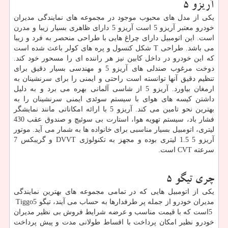
آریزو 5
یکی از مدل های محبوب موجود در مجموعه های نمایندگی مدیران
خودرو معتبر آریزو 5 است آریزو 5 دارای ظاهری بسیار زیبا و مدرن
است. این اتومبیل دارای چراغ هایی با طراحی منحصر به فرد و زیبا
می باشد. طراحی
T
شکل کنسول و پره های کولر باعث شده است
که این خودرو در داخل کابین نیز هر راننده ای را مسحور خود کند.
دوخت مرغوب صندلی های آریزو 5 و مهندسی بسیار دقیق برای
تنظیم دقیق آنها توانسته است راحتی و ایمنی را برای سرنشینان به
ارمغان بیاورد. آریزو 5 از شاسی آلمانی بهره می برد و به دلیل
داشتن کیسه های هوای با سیستم سوئدی ایمنی سرنشینان را به
بهترین نحو تامین می کند. آریزو 5 با ارائه امکاناتی مانند نمایشگر
فشار باد، سیستم تهویه هوا، استارت بی سوئیچ و صندوق عقب 430
لیتری، اتومبیل بسیار مناسبی برای خانواده ها به شمار می آید. موتور
آریزو 5 1.5 لیتری بوده و مجهز به تکنولوژی
DVVT
و گریبکس 7
سرعته
CVT
است.
چری تیگو 5
یکی از اتومبیل هایی که در تمامی مجموعه های بهترین نمایندگی
مدیران خودرو از جمله پر طرفدارها به حساب می آیند، تیگو 5
Tiggo
5
است که با قیمت مناسب و عرضه شرایط فروش بی نظیر مدیران
خودرو نظیر امکان پرداخت با اقساط طولانی مدت و پیش پرداخت