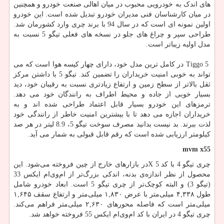
های اندک به خودرویی محبوب در میان اهالی صنعت خودرو و همچنین
در میان کارشناسان فنی مدیران خودرو تبدیل شده است. این خودرو
اولین نمونه ای است که در سال 94 با برند چری وارد کشورمان شد.
طراحی سپر و چراغ های جلو در نسخه های فعلی تیگو 5 نسبت به
مدل اولیه زیباتر است.
Tiggo 5
در کامل ترین مدل خود، دارای چهار کیسه هوا است که می
تواند به خوبی امنیت خریداران را تضمین کند. تیگو 5 با داشتن مرکز
ثقل بالاتر از سطح زمین و ارتفاع زیادتری نسبت به رقیبان خود، دید
بسیار خوبی از جاده و محیط اطراف به رانندگان خود می دهد.
ترمزهای این خودرو بسیار قابل اعتماد طراحی شده اند و به
خریداران اجازه می دهد تا با بیشترین امنیت خاطر از رانندگی خود
لذت ببرند. بد نیست بدانید مصرف سوخت تیگو 5، 8.9 لیتر در هر صد
کیلومتر ارزیابی شده است که رقم قابل قبولی به شمار می آید.
mvm x55
چری تیگو 4 با کد 5
X
در بازارهای خارج از چین فروخته می‌شود. این
محصول از نظر اندازه‌ی بدنه، اندکی بزرگ‌تر از ام‌وی‌ام ایکس 33
(تیگو 3) و البته کوچک‌تر از چری تیگو 5 است. ابعاد خودرو شامل
طول ۴,۳۳۸ میلی‌متر با عرض ۱,۸۳۰ میلی‌متر و ارتفاع سقف ۱,۶۴۵
میلی‌متر است که فاصله محورهای ۲,۶۳۰ میلی‌متر فراهم می‌کند.
چری تیگو 4 در ایران با کد ام‌وی‌ام ایکس 55 فروخته خواهد شد.