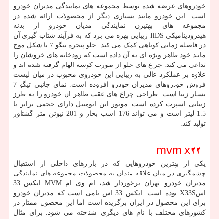
خودروهای عرضه شده توسط مجموعه های نمایندگی مدیران خودرو
است. این خودرو مانند بسیاری دیگر از محصولات ارائه شده در
مجموعه های بهتیرن نمایندگی مدیان خودرو از بدنه
هیدرودینامیکی
HDS
زیبایی بهره می برد که به فرآیند شتاب گیری آن
در فاصله زمانی کوتاهی کمک می کند. جلو پنجره تیگو 7 با شکل موج
مانند خود ظاهر ویژه ای به آن داده است که رودخانه های خروشان را
تداعی می کند. چراغ های جلو از صورت کوسه الهام گرفته شده اند و
علاوه بر عملکرد عالی به زیبایی این خودروی محبوب در میان لیست
فروش خودروهای مدیران خودرو افزوده است. نمای جانبی تیگو 7
بسیار زیبا است. طراحی چراغ های عقب ظاهر ان خودرو را به طرز
زیبایی اسپرت کرده است. موتور این اتومبیل دارای حجمی برابر با
1.5 لیتر است و می تواند 176 اسب بخار و 201 نیوتن متر گشتاور
تولید کند.
mvm x22
یکی از بهترین خودروهایی که در بازارهای داخلی از استقبال
چشمگیری در میان علاقه مندان به محصولات مجموعه های نمایندگی
مدیران خودرو تهران برخوردار شد، ام وی ام
MVM
ایکس 33
اس
X33S
بوده است. ایکس 33 اس نامی است که مدیران خودرو
برای این محصول در ایران برگزیده است اما این محصول ممتاز در
کشورهای مختلف با نام های دیگری شناخته می شود. برای مثال