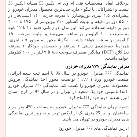
برخلاف ابعاد، مشخصات فنی ام‌ وی‌ ام ایکس 55 مشابه ایکس 33
نیست و اشتراکاتی با تیگو 7 دارد.جدیدترین محصول مدیران خودرو از
پیشرانه‌ی ۱.۵ لیتری توربوشارژ با قدرت قدرت ۱۴۰ اسب‌بخار در
۵۵۰۰ دور بر دقیقه و نهایت گشتاور ۲۱۰ نیوتن‌متر از ۱۷۵۰ تا ۴۰۰۰
دور بر دقیقه استفاده می‌کند. این مدل، در زمانی حدود ۱۱ تا ۱۲ ثانیه
به سرعت ۱۰۰ کیلومتر بر ساعت می‌رسد و نهایت سرعت ۱۹۰
کیلومتر بر ساعت خواهد داشت. تیگو 4 مجهز به موتور ۱.۵ لیتری،
همراه‌با جعبه‌دنده‌ی دستی ۶ سرعته و جعبه‌دنده خودکار ۶ سرعته
دبل‌کلاچ
(DCT)
میانگین مصرف سوخت ۸.۵ تا ۹ لیتر در ۱۰۰ کیلومتر
خواهد داشت.
معرفی نمایندگی 777 مدیران خودرو:
نمایندگی 777 مدیران خودرو در سال 96 با اسم ثبت شده ایرانیان
صنعت خودرو ورنا ( 777 ) توانست مجوز اخذ نمایندگی فروش
محصولات مدیران خودرو را کسب کند. نمایندگی 777 مدیران خودرو
ابتدا تاسیس خود یک شعبه در تهران و در سال 97 در کرج استان
البرز شعبه دوم خود را افتتاح کرد.
شعبه تهران نمایندگی 777 مدیران خودرو به مساحت 450 متر مربع
ساختمان و بر 25 متری یک از لوکس ترین و به روز ترین نمایندگی
های مدیران خودرو در تهران می باشد.
آدرس نمایندگی های 777 مدیران خودرو: