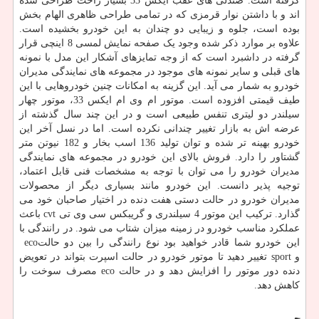
گرفته است. صندلی های عقب ایکس 33 بسیار راحت طراحی شده
اند و با داشتن نوار قرمزی که در تمامی طراحی ظاهری الهام بخش
بوده است، جلوه و زیبایی دو چندان به این خودرو بخشیده است.
علاوه بر موارد ذکر شده وجود یک صفحه نمایش لمسی 8 اینچی قرار
گرفته در داشبرد است که از وجه تمایزهای آشکار این مدل با نمونه
های قبلی و سایر نمونه های موجود در مجموعه های نمایندگی مدیران
خودرو به شمار می آید. این گزینه به امکانات چنین خودروهایی با این
طیف قیمتی افزوده است. موتور ام وی ام ایکس 33، موتور چهار
سیلندر دو لیتری تنفس طبیعی است و در این چند سال گذشته از
عرضه‌ اش به بازار تغییر چندانی نکرده است. اما در نسل آخر این
خودرو بهینه تر شده و توان تولید 136 اسب بخار و 182 نیوتن متر
گشتاور را دارد. فروش بالای این خودرو در مجموعه های نمایندگی
مدیران خودرو را می توان با توجه به مشخصات فنی قابل اعتماد،
توجیه پذیر دانست. این خودرو مانند بسیاری دیگر از محصولات
مدیران خودرو در حالت دستی هفت دنده در اختیار صاحبان خود می
گذارد. ترکیب این موتور 4 سیلندری و گریبکس سی وی تی
cvt
باعث
عملکرد مناسب خودرو در زمینه میزان شتاب می شود. در رانندگی با
این خودرو شما قادر خواهید بود نوع رانندگی را بین دو حالت
eco
و
sport
تغییر دهید تا موتور خودرو در حالت اسپرت بتواند در تعویض
دنده دور موتور را افزایش دهد و در حالت
eco
مصرف سوخت را
کاهش دهد.