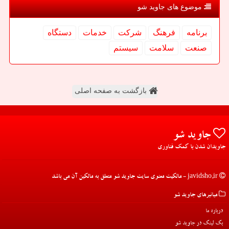
موضوع های جاوید شو
برنامه
فرهنگ
شركت
خدمات
دستگاه
صنعت
سلامت
سیستم
بازگشت به صفحه اصلی
جاوید شو
جاویدان شدن با کمک فناوری
javidsho.ir - مالکیت معنوی سایت جاوید شو متعلق به مالکین آن می باشد
میانبرهای جاوید شو
درباره ما
بک لینک در جاوید شو