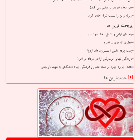
چرا معده خودش را هضم نمی کند؟
زلزله ژاپن را بسمت شرق جابجا کرد
پربحث ترین ها
راهنمای نهایی و کامل انتخاب اولین پیپ
خطری که بوی بد ندارد
پشت پرده علمی آتشسوزی های اروپا
بارندگی شهابی برساوشی اواخر مرداد در ایران
اهدای جایزه چهره برجسته علمی و فرهنگی جهاد دانشگاهی به شهید لاریجانی
جدیدترین ها