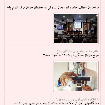
فراخوان اعطای جایزه ابوریحان بیرونی به محققان جوان برتر علوم پایه
قائم مقام بنیاد ملی نخبگان داد؛
طرح سرباز نخبگی در 1405 به کجا رسید؟
با ابلاغ معاون اول رئیس جمهور؛
دستگاههای اجرائی مکلف به استفاده از پیامرسان های بومی شدند