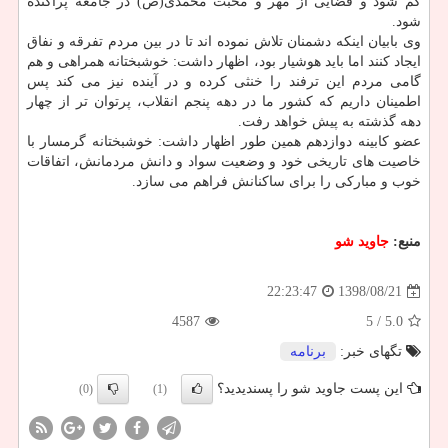
كم شود و فضایی از مهر و محبت محمدی(ص) در جامعه پراكنده
شود.
وی بابیان اینكه دشمنان تلاش نموده اند تا در بین مردم تفرقه و نفاق
ایجاد كنند اما باید هوشیار بود، اظهار داشت: خوشبختانه همراهی و هم
گامی مردم این ترفند را خنثی كرده و در آینده نیز می كند پس
اطمینان داریم كه كشور ما در دهه پنجم انقلاب، پرتوان تر از چهار
دهه گذشته به پیش خواهد رفت.
عضو كابینه دوازدهم همین طور اظهار داشت: خوشبختانه گرمسار با
خاصیت های تاریخی خود و وضعیت سواد و دانش مردمانش، اتفاقات
خوب و مباركی را برای ساكنانش فراهم می سازد.
منبع:
جاوید شو
1398/08/21
22:23:47
4587
/ 5
5.0
تگهای خبر:
برنامه
این پست جاوید شو را پسندیدید؟
(0)
(1)