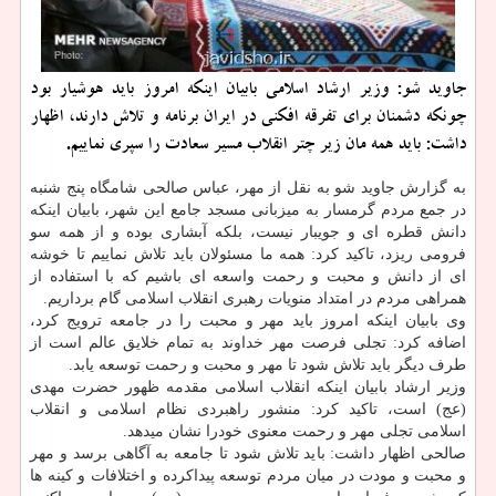
جاوید شو: وزیر ارشاد اسلامی بابیان اینكه امروز باید هوشیار بود
چونكه دشمنان برای تفرقه افكنی در ایران برنامه و تلاش دارند، اظهار
داشت: باید همه مان زیر چتر انقلاب مسیر سعادت را سپری نماییم.
به گزارش جاوید شو به نقل از مهر، عباس صالحی شامگاه پنج شنبه
در جمع مردم گرمسار به میزبانی مسجد جامع این شهر، بابیان اینكه
دانش قطره ای و جویبار نیست، بلكه آبشاری بوده و از همه سو
فرومی ریزد، تاكید كرد: همه ما مسئولان باید تلاش نماییم تا خوشه
ای از دانش و محبت و رحمت واسعه ای باشیم كه با استفاده از
همراهی مردم در امتداد منویات رهبری انقلاب اسلامی گام برداریم.
وی بابیان اینكه امروز باید مهر و محبت را در جامعه ترویج كرد،
اضافه كرد: تجلی فرصت مهر خداوند به تمام خلایق عالم است از
طرف دیگر باید تلاش شود تا مهر و محبت و رحمت توسعه یابد.
وزیر ارشاد بابیان اینكه انقلاب اسلامی مقدمه ظهور حضرت مهدی
(عج) است، تاكید كرد: منشور راهبردی نظام اسلامی و انقلاب
اسلامی تجلی مهر و رحمت معنوی خودرا نشان میدهد.
صالحی اظهار داشت: باید تلاش شود تا جامعه به آگاهی برسد و مهر
و محبت و مودت در میان مردم توسعه پیداكرده و اختلافات و كینه ها