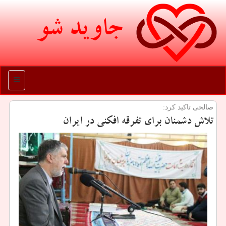
جاوید شو
منو
صالحی تاكید كرد:
تلاش دشمنان برای تفرقه افكنی در ایران