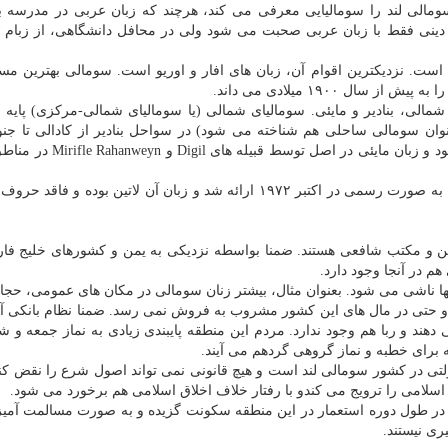
اسی در سال ۲۰۰۱ زبان رسمی سومالی­ لند را سومالیایی معرفی می ­كند، هرچند كه زبان عربی در مدرس
نی فقط با زبان عربی صحبت می شود ولی در محافل دانشگاهی، از زبام ا
زبان سومالی متعلق به شاخه كوشیتی خاندان Afroasiatic است. نزدیكترین اقوام آن، زبان های افار و اوریو است. سومالی بهتری
 ۱۹۰۰ میلادی می داند.
لی، بنادیر و مایئی. سومالیای شمالی (یا سومالیای شمالی-مركزی) پایه
عنوان سومالی ساحلی هم شناخته می شود) در سواحل بنادیر از كادالی تا جن
همچون موگادیشو و همینطور در مناطق مرزی صحبت میشود و زبان مایئی در
سنن و مكتب شافعی هستند. ضمنا بواسطه نزدیكی به یمن و كشورهای خلیج فا
 در آنجا وجود دارد.
ا ناشی می شود. بعنوان مثال، بیشتر زنان سومالی در مكان های عمومی، حجاب
 حتی در مال­ های این كشور مشروب به فروش نمی رسد. ضمنا نظام بانكی آن
 ­دهند و ربا هم وجود ندارد. مردم این منطقه پایبندی زیادی به نماز جمعه و 
 برای خطبه و نماز گروهی گردهم می آیند.
ی در كشور سومالی­ لند است و هیچ قانونی نمی­ تواند اصول شرع را نقض كند
سلامی را ترویج می كندو با رفتار خلاف اخلاق اسلامی هم برخورد می ­شود.
ه در طول دوره استعمار در این منطقه سكونت گزیده و به صورت مسالمت آمیز 
ری نیستند.