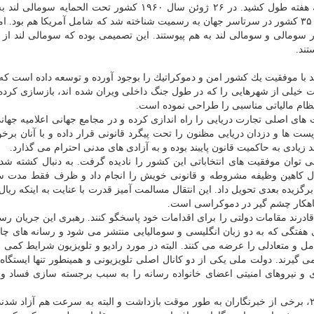
رسمیت شناخته شده بود. اما این دوره طلایی كمتر از یك هفته طول كشید. در ۲۶ ژوئن سال ۱۹۶۰ كشور تحت الح
كامل از حكومت بریتانیا مستقل شد و استقلال آن از جانب ۳۵ كشور در سرتاسر جهان به رسمیت شناخته شد كه شامل آمریكا هم بو
 سومالی و سومالی لند به هم پیوستند. این تصمیمی بوده كه سومالی لند از 
تند.
لند با موفقیت یك كشور امن و دموكراتیك را بوجود آورده و توسعه داده است كه 
 خیلی از شهرهایی را كه در طول جنگ داخلی ویران شده اند، بازسازی كرد
ظام مالیاتی مناسبی را طراحی نموده است.
ای اصلی تجارت دریایی را راه اندازی كرده و در مجامع جهانی اعلامیه جها
ست ها و دزدان دریایی مظنون را تحت پیگرد قانونی قرار داده و با آنان برخ
زیادی به حاكمیت قانون پایبند بوده و به آزادی های مدنی احترام می گذارد.
 توان موفقیت های انتخاباتی این كشور را نادیده گرفت. به دنبال كشته ش
یس جمهور داهیر ریال كاهین وظیفه مشروطه و قانونی خویش را انجام داد و ظرف فقط مدت
زیده بعدی تحویل داد. این انتقال مسالمت آمیز قدرت با عنایت به اینكه ریال ا
شاهكار چشم گیر در دموكراسی است.
درند مقامات دولتی را برای اقدامات خود پاسخگو كنند. رهبری این جریان رسانه
هفتگی كه به دو زبان انگلیسی و سومالیایی منتشر می ­شود و رسانه های چاپ
و متعادلی را عرضه می كنند. البته در مورد رادیو و تلویزیون شرایط كمی
 گیرند. دولت ملی یكی از دو كانال اصلی تلویزیونی و همینطور تنها ایستگاه 
زی و نیروهای امنیتی اعضای خانواده رسانه را به سبب برجسته سازی فساد و 
در جریان برگزاری انتخابات ریاست ­جمهوری در سال ۲۰۱۰، برخی از خبرنگاران به طور موقت بازداشت و البته به سرعت هم آزا