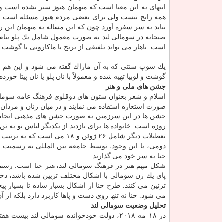
انتهای به این معنا است كه میهمان هنوز سیر نشده است و غ
همه رایج نیست ولی برای بعضی مردم هنوز مسئله است. از
نباید به سر سفره آورد چون كه این مساله به میهمان این ر
صبحانه در سومالی ­لند به صورت معمول شامل یك پلو بنام 
است. ناهار می تواند تلفیقی از برنج یا ماكارونی با گوش
یك سوپ سنتی كه به آن ماراك گفته می شود و این هم ب
گوشت و لوبیا تهیه شده و معمولاً با نان پلو یا نان پیتا خور
جشن های ملی و هنر
اسلام و شعر بعنوان ستون های دوقلوی فرهنگ عامه سوما
صورت استعاره استفاده می نمایند و در میان زنان و مردان
جشن ها در این سرزمین به صورت جشن های مذهبی انجام می
روزه است. خانواده ها برای بازدید از یكدیگر لباس نو به تن
تعطیلات دیگر شامل ۲۶ ژوئن و
دومی، با این وجود، توسط جامعه بین المللی به رسمیت 
حنا به سر خود می گذارند.
شكل مهم هنر در فرهنگ سومالی ­لند، هنر حنا است. رسم ا
پای یك زن سومالی با اشكال مختلف تزیین شده باشد، دخترا
تزئین می كنند. طرح حنا از اشكال بسیار ساده تا بسیار پی
می شود. حنا نه تنها روی دست و پاها كاربرد دارد بلكه از 
تحلیل وضعیت سومالی ­لند
در ۱۸ مه ۲۰۱۸، دولت خودخوانده سومالی ­لن