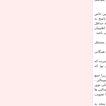
نین خاص
پاسخ به
ه حداقل
اطمینان
ی باشد.
دید و مستقل
 همگانی
ترده كه
 بود كه
الی و اعضای ارشد سیاسی در یك كنفرانس قبیله ای (shir beeleddka) در بربرا جمع
مالی ­
مد علی توور
التی ها
ا تصویب
متحد به