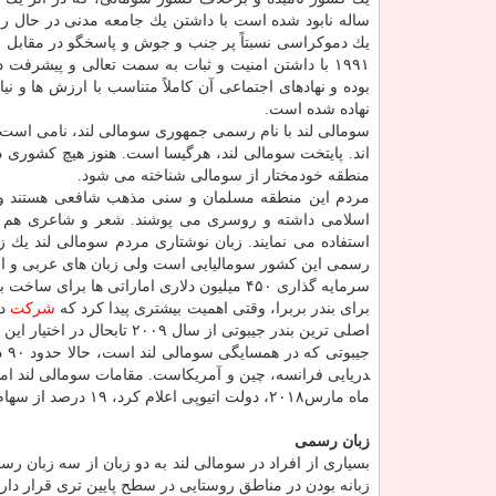
ساله نابود شده است با داشتن یك جامعه مدنی در حال رش
یك دموكراسی نسبتاً پر جنب و جوش و پاسخگو در مقابل ق
۱۹۹۱ با داشتن امنیت و ثبات به سمت تعالی و پیشرفت
بوده و نهادهای اجتماعی آن كاملاً متناسب با ارزش ها و نیا
نهاده شده است.
اند. پایتخت سومالی لند، هرگیسا است. هنوز هیچ كشوری د
منطقه خودمختار از سومالی شناخته می شود.
مردم این منطقه مسلمان و سنی مذهب شافعی هستند و اس
اسلامی داشته و روسری می پوشند. شعر و شاعری هم در 
رسمی این كشور سومالیایی است ولی زبان های عربی و انگل
سرمایه گذاری ۴۵۰ میلیون دلاری اماراتی ها برای ساخت بندر در بربرا، بزرگترین سرمایه گذاری طی سال های اخیر بوده است.
برای بندر بربرا، وقتی اهمیت بیشتری پیدا كرد كه
شركت
اصلی ترین بندر جیبوتی از سال ۲۰۰۹ تابحال در اختیار این شركت بود.
جیبو
دریایی فرانسه، چین و آمریكاست. مقامات سومالی لند امیدوا
ماه مارس۲۰۱۸، دولت اتیوپی اعلام كرد، ۱۹ درصد از سهام بندر بربرا را خریده است.
زبان رسمی
بسیاری از افراد در سومالی ­لند به دو زبان از سه زبان 
زبانه بودن در مناطق روستایی در سطح پایین ­تری قرار دارد و