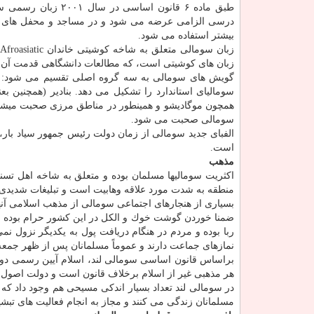
طبق ماده ۶ قانون اس
درسی الزامی عرضه می شود و در مساجد و محفل های دی
بیشتر استفاده می شود.
زبان های كوشیتی است، كه مطالعات دانشگاهی قدمت آن را به پیش از سال
گویش های سومالی به سه گروه اصلی تقسیم می شود: شما
سومالیای استاندارد را تشكیل می دهد. بنادیر (همچنین ب
سومالی صحبت می شود.
است.
مذهب
اكثریت سومالی­ها مسلمان بوده و متعلق به شاخه اهل ت
منطقه به شدت مورد علاقه وهابیت است و تبلیغات شدیدی هم
بسیاری از هنجارهای اجتماعی سومالی از مذهب اسلامی آنه
ضمنا خوردن گوشت خوك و الكل در این كشور حرام بوده و
ربا بوده و مردم در هنگام دریافت پول به یكدیگر نزول نمی
نمازهای جماعت دارند و عموماً مسلمانان پس از ظهر جمعه
براساس قانون اساسی سومالی­ لند، اسلام آیین رسمی دولت
هر مذهبی غیر از اسلام برخلاف قانون است و دولت اصول ا
در سومالی­ لند تعداد بسیار اندكی مسیحی هم وجود داد ك
مسلمانان زندگی می كنند و مجاز به انجام فعالیت های تبشی