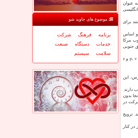
ه به عنوان
نگلیسی
موضوع های جاوید شو
ن مستند برای
 و اساس
برنامه
فرهنگ
شركت
وب مركا
خدمات
دستگاه
صنعت
 اصل توسط قبیله های Digil و Mirifle Rahanweyn در مناطق جنوبی
سلامت
سیستم
الفبای جدید سومالی از زمان دولت رئیس جمهور سیاد بار، به صورت رسمی در اكتبر ۱۹۷۲ ارائه شد و زبان آن لاتین بوده و فاقد حروف p، v و z
رس، این
 دارند.
جا بدون
شركت در
. ترویج
در كنار