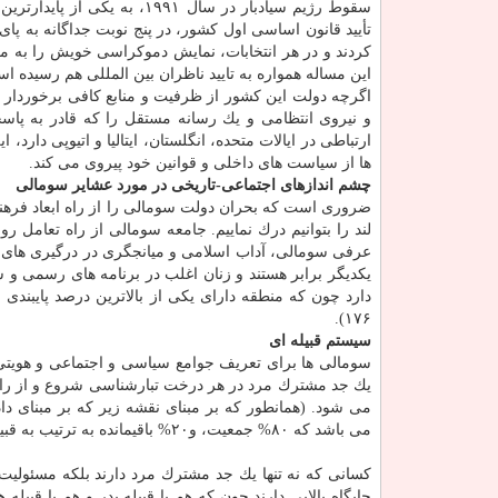
تأیید قانون اساسی اول كشور، در پنج نوبت جداگانه به پا
كردند و در هر انتخابات، نمایش دموكراسی خویش را به 
این مساله همواره به تایید ناظران بین المللی هم رسیده ا
اگرچه دولت این كشور از ظرفیت و منابع كافی برخوردار 
و نیروی انتظامی و یك رسانه مستقل را كه قادر به پاس
ارتباطی در ایالات متحده، انگلستان، ایتالیا و اتیوپی دارد
ها از سیاست های داخلی و قوانین خود پیروی می كند.
چشم اندازهای اجتماعی-تاریخی در مورد عشایر سومالی
ضروری است كه بحران دولت سومالی را از راه ابعاد فرهنگ
لند را بتوانیم درك نماییم. جامعه سومالی از راه تعامل
عرفی سومالی، آداب اسلامی و میانجگری در درگیری های 
یكدیگر برابر هستند و زنان اغلب در برنامه های رسمی و
۱۷۶).
سیستم قبیله ای
سومالی ها برای تعریف جوامع سیاسی و اجتماعی و هویتی خ
یك جد مشترك مرد در هر درخت تبارشناسی شروع و از راه خان
می باشد كه ۸۰% جمعیت، و۲۰% باقیمانده به ترتیب به قبیله های دارود، دیر، هاویه وكمترین آنها راهانوین است.*)
كسانی كه نه تنها یك جد مشترك مرد دارند بلكه مسئولیت 
جایگاه بالایی دارند چون كه هم با قبیله پدر و هم با قب