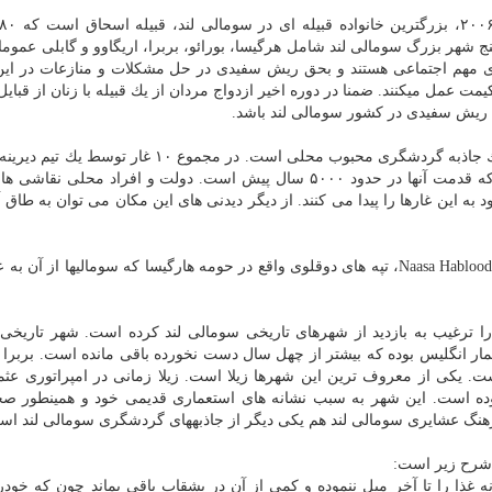
هر بزرگ سومالی ­لند شامل هرگیسا، بورائو، بربرا، اریگاوو و گابلی عموما ا
ای مهم اجتماعی هستند و بحق ریش سفیدی در حل مشكلات و منازعات در ای
ت عمل میكنند. ضمنا در دوره اخیر ازدواج مردان از یك قبیله با زنان از قبایل
ریش سفیدی در كشور سومالی­ لند باشد.
غارهای واقع شده در Laas Geel، واقع در حومه هارگیسا، یك جاذبه گردشگری محبوب محلی است. در مجموع
فرانسوی در سال ۲۰۰۲ كشف شد و اعتقاد بر این است كه قدمت آنها در حدود ۵۰۰۰ سال پیش است. دولت و افراد محلی
ه این غارها را پیدا می كنند. از دیگر دیدنی ­های این مكان می توان به طاق آ
جاذبه های طبیعی در سراسر منطقه هم موجود بوده مانند Naasa Hablood، تپه های دوقلوی واقع در حومه هارگیسا كه سومالی­ها از
ا ترغیب به بازدید از شهرهای تاریخی سومالی ­لند كرده است. شهر تاریخی
ار انگلیس بوده كه بیشتر از چهل سال دست نخورده باقی مانده است. بربرا 
ت. یكی از معروف ترین این شهرها زیلا است. زیلا زمانی در امپراتوری عثم
ده است. این شهر به سبب نشانه­ های استعماری قدیمی خود و همینطور ص
نگ عشایری سومالی­ لند هم یكی دیگر از جاذبههای گردشگری سومالی ­لند اس
ه شرح زیر است:
 غذا را تا آخر میل ننموده و كمی از آن در بشقاب باقی بماند چون كه خودرن