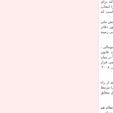
ذشته، مردم سومالی ­لند برای
 انتخاب
 است كه
رتش ملی
ر دفاتر
می زمینه
مالی ­
. قانون
در میان
می قرار
دارد چون كه منطقه دارای یكی از بالاترین درصد پایبندی به اسلام در جهان است.( علی عبد الرحمان هرسی، ۲۰۰۹، به نقل از جازبیایی ۲۰۰۸:
 از راه
) مرتبط
یله اسحاق متعلق
نظام هم
و سیاسی