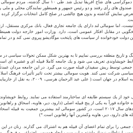
سقوط رژیم سیادبار در سال ۱۹۹۱، به یكی از پایدارترین دموكراسی های شاخ آفریقا تبدیل شد. طی ۱۰ سال گ
ی صندوق های رأی رفتند و دو رئیس جمهور و همینطور نمایندگان محلی و ملی را
معرض نمایش گذاشته و بدون هیچ چالشی در صلح كامل انتخابات برگزار كرده
ست.
نیست، اما سومالی ­لند دارای یك جامعه تجاری فعال، بانك مركزی مستقل، ا
خگویی در مقابل افكار عمومی است، دارد. وزارت امور خارجه دولت همینطو
، این دولت خودخوانده از سیاست­ های پایتخت موگادیشو پیروی نمی ­كند و در تما
 و تاریخ منطقه بررسی نماییم تا به بهترین شكل ممكن تحولات سیاسی در سو
 روابط خویشاوندی تعریف می شود و یك جامعه كاملا قبیله ای و عشیره ای است
جمعی توسط ریش سفیدان قبیله صورت می گیرد. در این جامعه مردان عمدتاً 
 سیاسی شركت نمی كنند. هویت سومالی بیشتر تحت تاثیر تأثیرات فرهنگ اسلا
ود از یك سیستم طایفه­ ای ساختارمند استفاده می نمایند. روابط خویشاوندی
واده فوراً به یكی از پنج قبیله اصلی (دارود، دیر، هاویه، اسحاق و راهانوین
می شود. (همانطور كه بر مبنای نقشه زیر كه بر مبنای دادهای سال ۲۰۱۷ است، در كشور سومالی ­لند بیشترین جمعیت به قب
جمعی را برای تمام اعضای آن قبیله هم به اشتراك می گذارند. زنان در این 
یله همسر ارتباطات نزدیك داشته و این سبب ایجاد همسویی اجتماعی و فرهنگی 