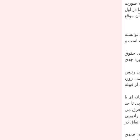
مایه سومالی لند به صورت
د. اما در اول
آن موقع
توانسته
ه است و
نی حقوق
ورد جدی
دن رئیس
 سی روز،
ز قبیله
 ­ای با
ی تا حد
 فرق می
رادیویی
نفاق در
د شدند. حمدی