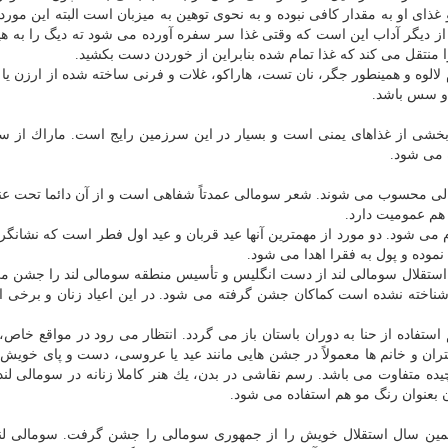
ذای او به مقدار كافی نبوده و به نحوی توهین به میزبان است البته این مورد 
 دیگر آداب این است كه وقتی غذا سر سفره آورده می شود ته­ دیگ را به هی
ا منتقل می كند كه غذا تمام شده بنابراین از خوردن دست بكشید.
لالوه و همینطور جگر، نان تست، هاراكو، غلات و فرنی ساخته شده از ارزن یا 
ت و سس باشد.
خشی از غذاهای یمنی است و بسیار در این سرزمین رایج است. ماراك از س
ده می شود.
لی محسوب می شوند. شعر سومالی عمدتاً شفاهی است و از آن دائما تحت عنا
 هم عمومیت دارد.
 شود. دو مورد از مهمترین آنها عید قربان و عید اول فطر است كه نشانگر 
 نموده و پول به فقرا اهدا می شود.
 ۱۸ می است كه به ترتیب استقلال سومالی ­لند از دست انگلیس و تأسیس منطقه سومالی­ لند را جشن م
شناخته نشده است كماكان جشن گرفته می شود. در این اعیاد زنان و برخی ا
ستفاده از حنا به دوران باستان باز می گردد. انتظار می ­رود در مواقع خاص
ن و خانم ها معمولاً در جشن­ هایی مانند عید یا عروسی، دست و پای خویش را
چیده متفاوت می باشد. رسم نقاشی در بدن، یك هنر كاملا زنانه در سومالی­ لن
آن بعنوان رنگ مو هم استفاده می شود.
د بیست هفتمین سال استقلال خویش را از جمهوری سومالی را جشن گرفت. سومالی­ لن