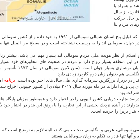
د و همراه با
انون، از سال
 در حال حركت
زهای مردم بنا
سومالی لند با نام رسمی جمهوری سومالی لند، نامی است كه قبایل پنج استان شمالی سومالی از ۱۹۹۱ به خود داد
ر جهان، سومالی لند را به رسمیت نشناخته است و در سطح بین الملل تنها بع
لام از نظر هویت ملی مردم سومالی ­لند بسیار مهم می باشد. بیشتر زن
این منطقه بسیار رواج دارد و مردم در صحبت های محاوره­ای خود بسیار
استفاده می نمایند. زبان نوشتاری مردم سومالی­ لند یك زبان نوشتاری بسی
یسی هم بعنوان زبان دوم كاربرد زیادی دارد.
برنامه
اما
دی پی ورلد امارات در ماه فوریه سال ۲۰۱۷ میلادی از كشور جیبوتی 
تی كه در همسایگی سومالی لند است، حالا حدود ۹۰ درصد تجارت دریایی كشور اتیوپی را در اختیار دارد و همینطور میزبان پایگاه
رند در آینده نزدیك بخشی از این تجارت را با رونق این بندر در اختیار خود بگ
رسمی سومالی، عربی و انگلیسی صحبت می كنند، البته لازم به توضیح است كه م
 آنها تنها قادر به تكلم به زبان سومالیایی هستند.