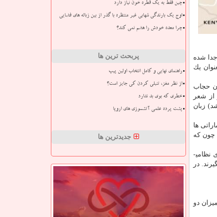
چین فقط به یک قطره خون نیاز دارد
اوج یک بارندگی شهابی غیر منتظره با گذر از بین زباله های فضایی
چرا معده خودش را هضم نمی کند؟
پربحث ترین ها
ه و از كشور سومالی جدا شده
نوان یك
راهنمای نهایی و کامل انتخاب اولین پیپ
از نظر مغز، تنبلی کردن کی جایز است؟
ان حجاب
 از شعر
خطری که بوی بد ندارد
ار جوان است. (متن لاتین سومالی در سال ۱۹۷۳ تأسیس شد) زبان
پشت پرده علمی آتشسوزی های اروپا
راتی ها
اخراج شد چون كه
جدیدترین ها
 های نظامی­
یرند. در
یزان دو