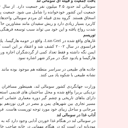
بافت جمعیت و قبیله ای سومالی لند
جمعیت این كشور خودخوانده را شامل می ­شود. جمعیت پنج ش
اسحاق هستند. گروه بندی قبیله ای مردم سومالی واحده
كاربرد بسیار زیادی دارد و ریش سفیدان مانند مشاورین حاكیم
شدت رواج یافته و این خود می تواند سبب توسعه فرهنگی 
توریسم
ایمن نگه داشته و فقط تعداد كمی از گردشگران اجازه ورود ب
هارگیسا و یادبود جنگ در مركز شهر اشاره نمود.
نشانه طبیعی با شكوه یاد می كنند.
وزارت جهانگردی كشور سومالی ­لند، همینطور مسافران ر
نزدیكی بربرا واقع شده و محل ساختمان های قدیمی استعم
دارای بناهای تاریخی و چشم گیر دوره معماری عثمانی اس
مسیر تجاری بین شهرهای یمن و مصر در قرن نوزدهم بو
مرجانی و ساحل زیبای خود مورد توجه توریست­ هاست. فره
آداب غذا در سومالی لند
در سومالی ­لند در هنگام غذا خوردن آدابی وجود دارد كه ب
مودبانه این است كه در هنگام مهمانی در خانه صاحب خانه