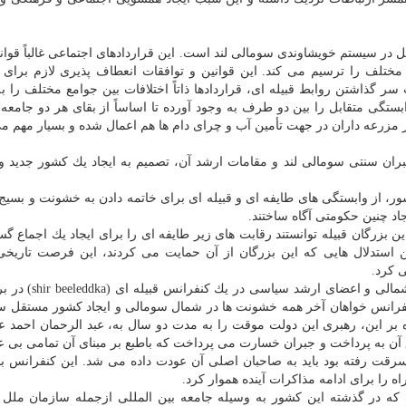
ایل در سیستم خویشاوندی سومالی ­لند است. این قراردادهای اجتماعی غالباً قوا
مختلف را ترسیم می كند. این قوانین و توافقات انعطاف پذیری لازم برای 
ر گذاشتن روابط قبیله ­ای، قراردادها ذاتاً اختلافات بین جوامع مختلف را ب
ستگی متقابل را بین دو طرف به وجود آورده تا اساساً از بقای هر دو جامعه 
ز مزرعه داران در جهت تأمین آب و چرای دام ها هم اعمال شده و بسیار مهم م
ع فروپاشی ایالت سومالی در اوایل دهه ۱۹۹۰، رهبران سنتی سومالی­ لند و مقامات ارشد آن، تصمیم به ایجاد یك كشور ج
، از وابستگی های طایفه ای و قبیله ای برای خاتمه دادن به خشونت و بسیج
اد چنین حكومتی آگاه ساختند.
بزرگان قبیله توانستند رقابت های زیر طایفه ای را برای ایجاد یك اجماع گس
ین استدلال­ هایی كه این بزرگان از آن حمایت می كردند، این فرصت تاریخی
 كرد.
در ماه مه سال ۱۹۹۱، بزرگان و نمایندگان از كلیه قبایل شم
فرانس خواهان آخر همه خشونت ها در شمال سومالی و ایجاد كشور مستقل سو
اكمیت قانون در ژوئن سال ۱۹۶۰ شد. علاوه بر این، رهبری این دولت موقت را به مدت دو سال به، عبد الرحمان اح
 به پرداخت و جبران خسارت می­ پرداخت كه باطبع بر مبنای آن تمامی بی عد
ه سرقت رفته بود باید به صاحبان اصلی آن عودت داده می شد. این كنفرانس ب
 را برای ادامه مذاكرات آینده هموار كرد.
 كه در گذشته این كشور به وسیله جامعه بین المللی ازجمله سازمان ملل 