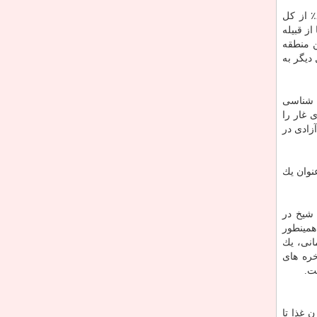
سومالی لند حدود ۴.۵ میلیون نفر جمعیت دارد. از سال ۲۰۰۶، بزرگترین خانواده قبیله ­ای در سومالی ­لند، قبیله اسحاق است كه ۸۰٪ از كل
ز قبیله
ن منطقه
 دیگر به
 ۱۰ غار توسط یك تیم دیرینه شناسی
 نقاشی های غار را
زادی در
 آن به عنوان یك
 شیخ در
همینطور
انی، یك
خره های
ت.
 غذا تا