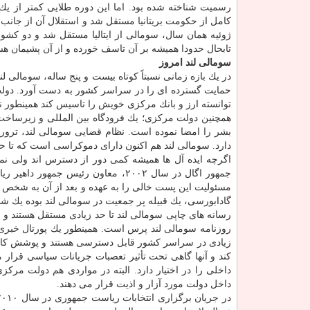
ژوئیه همان سال، سومالی از ایتالیا مستقل شد و دو كشور
تابحال حدودا همیشه بر آن تاسف خورده و از آن پشیمان هس
سومالی ­لند امروز
در یك بازه زمانی نسبتاً كوتاه بیست و پنج ساله، سومالی ­
حمایت گسترده ای را در سراسر كشور به دست آورد. دولت
توانسته ارز و بانك مركزی خویش را تاسیس كند همینطور ن
همچنین دولت مركزی؛ یك فرودگاه بین المللی و زیرساخت ه
بشر را امضا نموده است. نظام قضایی سومالی­ لند، تروری
دارد. سومالی ­لند هم اكنون دارای دموكراسی است كه تا حد 
اگرچه ایده آل ها همیشه كمی دور از دسترس اند ولی نمی
جمهور اگال در سال ۲۰۰۲، معاون رئ
مسئولیت این پست خالی را به عهده و بعد از آن به شخص برگ
گادابورسی، یك قبیله پر جمعیت در سومالی ­لند بوده یك 
رسانه های چاپی سومالی لند تا حد زیادی مستقل هستند و قا
روزنامه سومالی ­لند پرس است. همینطور یك پورتال خبری 
زیادی در سراسر كشور قابل دسترسی هستند و پوشش كامل 
كند و آنها گاهی تحت تأثیر تعصبات جریانات سیاسی قرار می
داخلی را در اختیار دارد. البته در مواردی هم دولت مرك
داخل دولت مورد آزار و اذیت قرار می دهند.