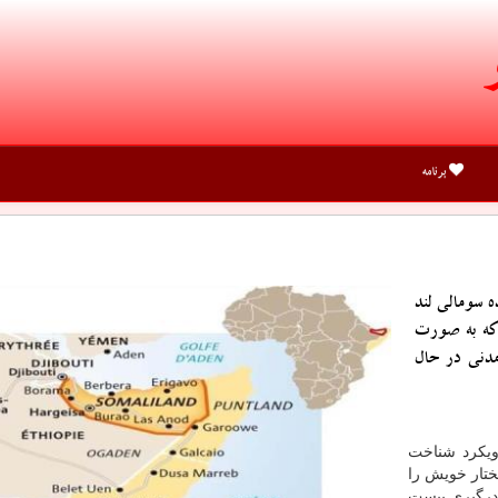
برنامه
سومالی ­لند
 كه به صورت
مدنی در حال
ویكرد شناخت
تار خویش را
درگیری بیست