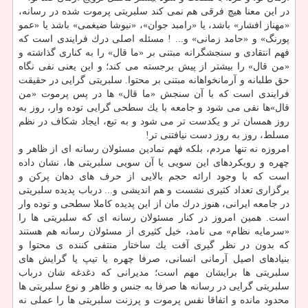
در این معنا هیچ فرقی هم نمی كند سلبریتی پرموت شده در رسانه،
«مهناز افشار» باشد، یا «رامبد جوان»، «نیوشا ضیغمی» باشد یا «عمو
پورنگ» و «حامد زمانی» و... ! مسئله اصلی درك فرایندی است كه
فهم انتقادی و سنجشگرانه مبتنی بر «ما قال» را به كناری گذاشته و
«من قال» را بیشتر از پیش برجسته می كند؛ و این یعنی نفی نگاه
حق طلبانه و آرمانخواهانه مبتنی بر محتوا. سلبریتی گرایی در حقیقت
فرایندی است كه با آن سنجش «ما قال» ها در پس پرموت «من
قال»ها نفی می شود و جامعه با یك سطحی گرایی توده وار، روز به
روز همسان تر و یكدست تر می شود و به تبع، ایجاد شكاف در نظم
مسلط، روز به روز دست نیافتنی تر!
امروزه نه تنها مردم، بلكه فهم نمادین مسئولان رسانه ای از ظاهر و
چهره و رویكردهای این سویی یا آن سویی سلبریتی ها، نشان داده
است كه با وجود ارائه حجم بالایی از حرف های دهان پركن و
برگزاری تعداد كثیری نشست و هم اندیشی و... درباب پدیده سلبریتی
در جامعه ایرانی، هنوز درك مان از این پدیده كاملا سطحی و توده وار
است. همین امروز در كنار مسئولان رسانه ای كه سلبریتی ها را
«سرمایه نظام» می نامد، خیل كثیری از مسئولان رسانه هم هستند
كه بدون در نظر گیری آفت یك ساختار منتفی كننده ی محتوا و
بنیادهای اصیل آرمانی انسانی، صرفا چهره یا تیپ یا گرایش های
سلبریتی ها برایشان مهم است؛ مدیرانی كه دغدغه شان درباب
سلبریتی گرایی در رسانه ها صرفا به جنس و ظاهر و نوع سلبریتی ها
محدود مانده و اتفاقا نفس پرموت و پرزنت سلبریتی ها را عملی نه