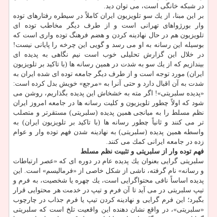
در شبكه خانگی است، می توان دید.
بر این مبنا، از یك سو تلویزیون ایران كاملاً در سیطره رفتارهای توده
وار بورژواهای تهرانی است و از طرف دیگر مخاطب توده ای
تلویزیون هم در حال نهادینه كردن و هضم فرهنگ توده واری است كه
بوسیله این رسانه به او می رسد و گویی این چرخه را پایانی نیست!
در خلال این گزارش تحلیلی خوب است نیم نگاهی به پدیده ای
بیندازیم كه از یك سو به شدت در همین رسانه ها (با تاكید بر تلویزیون
ایران) مورد توجه است و از طرف دیگر جامعه توده ای شده ایران به
شدت به آن اقبال دارد و حتی آنرا به «مرجع» خویش بدل كرده است:
«پدیده سلبریتی»! اگر مته به خشخاش این پدیده بگذاریم، روشن می
شود كه اولاً چطور تلویزیون و كلیت رسانه ها در جامعه امروز ایران
نظم مسلط را به میانجی همین پدیده (سلبریتی) مستقرتر و متصلب
تر می كنند و ثانیاً چطور رسانه ها (با تاكید بر تلویزیون ایران) به
واسطه همین پدیده (سلبریتی) به نهادینه شدن فهم توده وار و عوام
زده در جامعه ایرانی كمك می كنند.
فهم توده وار از سلبریتی و تثبیت نظم مسلط
سلبریتی گرایی بعنوان یك پدیده عام در دوره ای كه «عصر ارتباطات
و رسانه» نام گرفته، ناشی از شكل خاصی از «فرمالیسم» است. این
پدیده اساساً نافی محتواگرایی است، یك چهره یا شخصیت، به فرم و
تیپ سلبریتی در می آید تا آن فرم و تیپ در خدمت هر محتوایی قرار
بگیرد؛ این فرم گرایی و نهادینه كردن تیپ یا فرم جذاب در چارچوب
«سلبریتی»، در واقع نشان دهنده این واقعیت تلخ است كه سلبریتی