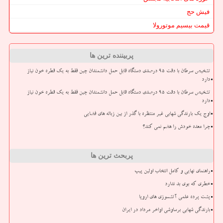
فیش حج
قیمت بیسیم موتورولا
پربیننده ترین ها
تشخیص سرطان با دقت ۹۵ درصدی دستگاه قابل حمل دانشمندان چین فقط به یک قطره خون نیاز
دارد
تشخیص سرطان با دقت ۹۵ درصدی دستگاه قابل حمل دانشمندان چین فقط به یک قطره خون نیاز
دارد
اوج یک بارندگی شهابی غیر منتظره با گذر از بین زباله های فضایی
چرا معده خودش را هضم نمی کند؟
پربحث ترین ها
راهنمای نهایی و کامل انتخاب اولین پیپ
خطری که بوی بد ندارد
پشت پرده علمی آتشسوزی های اروپا
بارندگی شهابی برساوشی اواخر مرداد در ایران