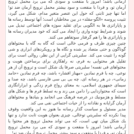
آرمانی باشد؛ امروز با منفعت و سودی كه می برد محمل ترویج
آرمان تو، و فردا با منفعت و سود بیشتر محمل ترویج آرمان ضد تو!
اما تنها چیز ثابتی كه حول این عنصر متغیرِ مدام، شكل می گیرد،
تثبیت پروسه «الگو-مقلد» در بین مخاطبان است؛ آنها توسط رسانه ها
و پاپاراتزی ها به الگویی برای تقلید سوژه های اجتماعی تبدیل می
شوند و شرایط توده واری را ایجاد می كنند كه خود مدیران رسانه ها
و پاپاراتزی ها را هم گرفتار سوتفاهم می كنند.
چنین چیزی ظرف و فرمی خالی است كه گاه به گاه با محتواهای
گوناگون و حتی متضاد پر شده و نگاه ها و رویكردهای ابزاری و شی
گونه را تثبیت می كند. سلبریتی گرایی از این نظر، روالی است برای
تقلیل هر محتوایی به فرم، نه راهكاری برای برساختن هویت و
محتواهای فی نفسه! سلبریتی صرفا یك شكل است و ترویج آن از هر
نوعی، چه با فرم نمادین «مهناز افشار» باشد، چه فرم نمادین «حامد
زمانی»، در هر رسانه ای، چه بی بی سی فارسی باشد، چه صدا و
سیمای جمهوری اسلامی، به معنای رواج فرم زدگی و ابزارانگاری
است كه محتوازدایی را دامن می زند و به تسلط فرم ها و شكل های
مسلط و هژمونیك در عرصه فرهنگ می انجامد و بنیادها و محتواهای
آرمان گرایانه و نقادانه را از حیات اجتماعی نفی می كند.
مدیر مسئول و سیاست گذار رسانه ما هنوز به این واقعیت وقوف
پیدا نكرده كه سلبریتیِ توخالی، چیزی بعنوان هویت ثابت ندارد و تنها
یك شكل میان تهی است، كه می تواند محمل ترویج هر محتوا یا
آرمانی باشد؛ امروز با منفعت و سودی كه می برد محمل ترویج
آرمان تو، و فردا با منفعت و سود بیشتر محمل ترویج آرمان ضد تو!