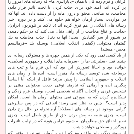
گرایان و فرم زده گان یا همان «پاپاراتیزی ها» كه رسانه های امروز را
پر كرده اند، امید خود برای جذب كردن یا تحت تاثیر قرار دادن
مخاطب، به میانجی محتوا و درون مایه را از دست داده اند. آنها كه
در مواردی، بسیار آرمان خواه هم جلوه می كنند و در دوره اخیر
رسانه های انقلابی را هم قرق كرده اند (با تاكید بر تلویزیون ایران)،
جذابیت و اقناع مخاطب را از راهی دنبال می كنند كه در حكم دمیدن
در شیپور از سر گشادش است! آنها به دنبال جذب مخاطب به یك
گفتمان محتوایی (گفتمان انقلاب اسلامی) بوسیله یك «فرمالیسم
محض» هستند!
از یاد كسی نمی رود كه یكی از همین چهره ها و مسئولان رسانه ای
چندی قبل «سلبریتی»ها را «سرمایه های انقلاب و جمهوری اسلامی»
خوانده بود و احیانا تصورش این بود كه این فرم ها و تیپ های
برساخته شده توسط رسانه ها، مقرر است، ایده ها و آرمان های
انقلاب و جمهوری اسلامی را پیش ببرند؛ غافل از اینكه آیا اساساً
پیگیری ایده و آرمانی كه نیازمند نوعی جدیت محتوایی مبتنی بر
تشخیص فردی و انتخاب آگاهانه شخصی است، بوسیله فرم زدگی و
تیپیكالیزه كردن كه به صورتی نفی محتوای آرمان ها است، امكان
پذیر است؟! چنین به نظر نمی رسد؛ اتفاقی كه در پس سلبریتی
گرایی موجود در رسانه های اصطلاحاً آرمانخواه در حال رخ دادن
است، چیزی شبیه به پیش بردن حق از طریق باطل است! چیزی
نظیر احقاق حق مظلومان به شیوه «رابین هود» كه در نهایت تاثیرات
زودگذر و سطحی خواهد داشت.
از سوی دیگر، باید واقف بود كه ایده و آرمان انسانی تا وقتی كه