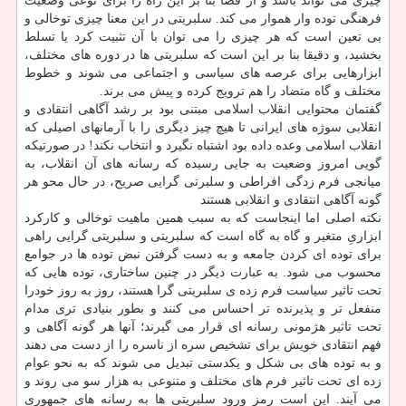
چیزی می تواند باشد و از قضا بنا بر این راه را برای نوعی وضعیت
فرهنگی توده وار هموار می كند. سلبریتی در این معنا چیزی توخالی و
بی تعین است كه هر چیزی را می توان با آن تثبیت كرد یا تسلط
بخشید، و دقیقا بنا بر این است كه سلبریتی ها در دوره های مختلف،
ابزارهایی برای عرصه های سیاسی و اجتماعی می شوند و خطوط
مختلف و گاه متضاد را هم ترویج كرده و پیش می برند.
گفتمان محتوایی انقلاب اسلامی مبتنی بود بر رشد آگاهی انتقادی و
انقلابی سوژه های ایرانی تا هیچ چیز دیگری را با آرمانهای اصیلی كه
انقلاب اسلامی وعده داده بود اشتباه نگیرد و انتخاب نكند! در صورتیكه
گویی امروز وضعیت به جایی رسیده كه رسانه های آن انقلاب، به
میانجی فرم زدگی افراطی و سلبرتی گرایی صریح، در حال محو هر
گونه آگاهی انتقادی و انقلابی هستند
نكته اصلی اما اینجاست كه به سبب همین ماهیت توخالی و كاركرد
ابزاریِ متغیر و گاه به گاه است كه سلبریتی و سلبریتی گرایی راهی
برای توده ای كردن جامعه و به دست گرفتن نبض توده ها در جوامع
محسوب می شود. به عبارت دیگر در چنین ساختاری، توده هایی كه
تحت تاثیر سیاست فرم زده ی سلبریتی گرا هستند، روز به روز خودرا
منفعل تر و پذیرنده تر احساس می كنند و بطور بنیادی تری مدام
تحت تاثیر هژمونی رسانه ای قرار می گیرند؛ آنها هر گونه آگاهی و
فهم انتقادی خویش برای تشخیص سره از ناسره را از دست می دهند
و به توده های بی شكل و یكدستی تبدیل می شوند كه به نحو عوام
زده ای تحت تاثیر فرم های مختلف و متنوعی به هزار سو می روند و
می آیند. این است رمز ورود سلبریتی ها به رسانه های جمهوری