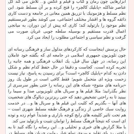
ابزارهایی چون رمان و كتاب و فیلم و عكس و... تلاش می كند كل
عناصر شاكله «پابلیك كالچر» را فتح كرده و بر آن مسلط شود. این
نظم مسلط و هژمونیك با تزریق همین معانی در جامعه و دست كاری
ذائقه گروه ها و اقشار مختلف اجتماعی، می كوشد بطور غیرمستقیم
نظم موجود را بازتولید كند؛ كاری كه پیش از این دوران، به میانجی
اعمال قدرت مستقیم و بوسیله سلطه جویی عریان صورت می
گرفت و نظم سیاسی و اجتماعی مطلوب را ایجاد می كرد.
حال پرسش اینجاست كه كاركردهای مدلول ساز و فرهنگی رسانه ای
چون تلویزیون جمهوری اسلامی در جامعه ای كه بگفته خود عاملان
این رسانه، در چهل سال قبل، یك انقلاب فرهنگی و همه جانبه را
تجربه كرده است، كجاست و دقیقا در حال حفظ كدام نظم و شكل
دادن به كدام «پابلیك كالچر» است؟ برای رسیدن به پاسخ، نیاز نیست
زحمت ویژه ای متحمل شویم؛ فقط كافی است در طول یك روز
«برنامه های متنوع» شبكه های این رسانه را حتی بطور سرسری از
نظر بگذرانید؛ مثلا فیلم ها و سریال های تلویزیونی صدا و سیما را
ببینید تا به راحتی تشخیص دهید كه حتی ریزترین دیالوگ های شخصیت
های آنها – بگذریم كه كلیت این فیلم ها و سریال ها و... در خدمت
روایت سبك خاصی از زندگی و فرهنگ طبقه مسلط شهری است –
هم تحت تاثیر كلیشه های رایج كوچه بازاری و شدیداً عوام زده و توده
ای است كه نتیجتاً فرهنگ مسلط را توامان تثبیت و بازتولید می كند.
یا مثلا گزارش های خبری و تحلیلی و... این رسانه را نگاه كنید تا به
راحتی رد پای تقلید و پیروی تمام عیار روایت جریان های مسلط در