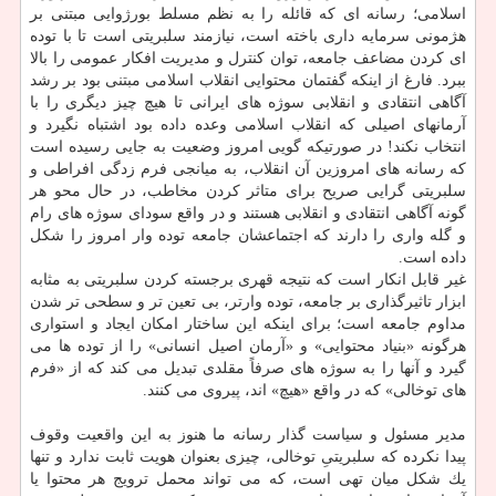
اسلامی؛ رسانه ای كه قائله را به نظم مسلط بورژوایی مبتنی بر
هژمونی سرمایه داری باخته است، نیازمند سلبریتی است تا با توده
ای كردن مضاعف جامعه، توان كنترل و مدیریت افكار عمومی را بالا
ببرد. فارغ از اینكه گفتمان محتوایی انقلاب اسلامی مبتنی بود بر رشد
آگاهی انتقادی و انقلابی سوژه های ایرانی تا هیچ چیز دیگری را با
آرمانهای اصیلی كه انقلاب اسلامی وعده داده بود اشتباه نگیرد و
انتخاب نكند! در صورتیكه گویی امروز وضعیت به جایی رسیده است
كه رسانه های امروزین آن انقلاب، به میانجی فرم زدگی افراطی و
سلبریتی گرایی صریح برای متاثر كردن مخاطب، در حال محو هر
گونه آگاهی انتقادی و انقلابی هستند و در واقع سودای سوژه های رام
و گله واری را دارند كه اجتماعشان جامعه توده وار امروز را شكل
داده است.
غیر قابل انكار است كه نتیجه قهری برجسته كردن سلبریتی به مثابه
ابزار تاثیرگذاری بر جامعه، توده وارتر، بی تعین تر و سطحی تر شدن
مداوم جامعه است؛ برای اینكه این ساختار امكان ایجاد و استواری
هرگونه «بنیاد محتوایی» و «آرمان اصیل انسانی» را از توده ها می
گیرد و آنها را به سوژه های صرفاً مقلدی تبدیل می كند كه از «فرم
های توخالی» كه در واقع «هیچ» اند، پیروی می كنند.
مدیر مسئول و سیاست گذار رسانه ما هنوز به این واقعیت وقوف
پیدا نكرده كه سلبریتیِ توخالی، چیزی بعنوان هویت ثابت ندارد و تنها
یك شكل میان تهی است، كه می تواند محمل ترویج هر محتوا یا