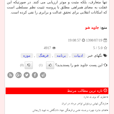
تنها متعارف، بلكه مثبت و موثر ارزیابی می كنند. در صورتیكه این
غفلت به معنای همراهی مطلق با پروسه تثبیت نظم مسلطی است
كه امكانات انقلابی برای تحقق عدالت و برابری را نفی كرده است.
منبع:
جاوید شو
1398/07/19
19:08:57
4917
/ 5
5.0
تگهای خبر:
ادبیات
,
برنامه
,
فرهنگ
,
موزه
این پست جاوید شو را پسندیدید؟
(0)
(1)
تازه ترین مطالب مرتبط
خطری که بوی بد ندارد
بارندگی شهابی برساوشی اواخر مرداد در ایران
اهدای جایزه چهره برجسته علمی و فرهنگی جهاد دانشگاهی به شهید لاریجانی