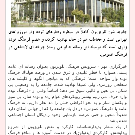
جاوید شو: تلویزیون كاملاً در سیطره رفتارهای توده وار بورژواهای
تهرانی است و مخاطب هم در حال نهادینه كردن و هضم فرهنگ توده
واری است كه بوسیله این رسانه به او می رسد؛ چرخه ای لایتناهی در
فرهنگ عمومی.
خبرگزاری مهر - سرویس فرهنگ: تلویزیون بعنوان رسانه ای عامه
پسند، همواره با خطر غلتیدن و غرق شدن در ورطه هولناك فرهنگ
توده وار مواجه است؛ فرهنگی كه به میانجی الگوها و كلیشه های
سطحی روزمره، ولی عمیقا نهادینه شده، جامعه را به وضعیتی بی
شكل، بی تعین و قالبی سوق می دهد؛ اساساً وقتی از «فرهنگ توده
وار» حرف می زنیم بیشتر رویكردهای عوام زده و توده ساز، بی تمیز
و یكسان ساز و به نحو افراطی خنثی را مد نظر داریم، نه فرهنگ
عامه یا «فرهنگ عمومی» در دل یك جامعه را كه از جهاتی امكان دارد
شدیداً متعین و حتی عرصه بازنمایی وجوه رادیكال انسان اجتماعی
شده باشد.
از یك منظر پدیدارشناسانه كاركرد و نقش تلویزیون از شروع
پیدایشش، كاركردی ایدئولوژیك در خدمت آموزه ها و منافع فرهنگ