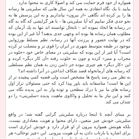
همواره از خود فرم حمایت می كند و اصولا كاری به محتوا ندارد.
بیایید با یك نگاه انتقادی به همه این سال هایی كه سلبریتی ها رسانه
ها را پر كرده اند نگاهی «از بیرون» بیاندازیم و به این پرسش ها به
نحو جدی فكر نماییم كه آیا سلبریتی ها – با هر گرایشی كه گاه به گاه
در رسانه ها اتخاذ نموده اند – تابحال توانسته اند تنها به یك آرمان كه
مطلوب همان رسانه ها بوده اند وجهی جدی بدهند؟ آیا غیر از این بوده
كه در نهایت حضور و پرزنت آنها در رسانه، نظم مسلط بورژوایی
موجود در طبقه متوسط شهری در ایران را قوی تر و متصلب تر كرده
است؟ آیا غیر از این بوده كه سلبریتی در معنای خاص خود «جلوه در
محراب و منبر» كرده و چون به خلوت رفته «آن كار دیگر» كرده و
این «كار دیگر» هم چیزی نبوده جز دامن زدن به همان نظم مسلطی
كه رسانه های آرمانخواه قصد شكاف انداختن در آنرا داشته اند؟
به نظر می رسد پاسخ ها مشخص است ولی قضیه كمی پیچیده تر از
این ها است! متاسفانه باید باور پیدا كرد كه حتی مسئولان تراز اول
رسانه های ما نیز با درك سطحی و توده وار به این پدیده نگاه می
كنند و این نیاز ما به تحلیل و واكاوی ماهیت پدیده «سلبریتی» را دو
چندان می كند.
بر مبنای آنچه تا اینجا درباره سلبریتی گرایی گفته شد؛ در واقع
سلبریتی خودش چیز متعین، دارای محتوا و هویت معناداری نیست،
بلكه هویتش همواره بیرون از او قرار دارد و خودش ابزاری است
برای اشاره یا بازتاب دادن به آن هویت بیرونی. این «چیز توخالی» هر