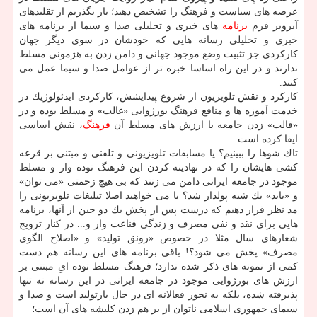
عرصه های سیاست و فرهنگ را تشخیص دهید؛ باز بگذریم از تقلیدهای
آبروبر فرم
برنامه
های خبری و تحلیلی صدا و سیما از برنامه های
خبری و تحلیلی رسانه هایی كه خودشان در سوی دیگر جهان
كاركردی جز تثبیت وضع موجود جهانی و دامن زدن به هژمونی مسلط
ندارند و در این راه اساسا خبره تر از عوامل صدا و سیما عمل می
كنند.
كاركرد و نقش تلویزیون از شروع پیدایشش، كاركردی ایدئولوژیك در
خدمت آموزه ها و منافع فرهنگ بورژوایی «غالب» و مسلط بوده و در
«قالب» زدن جامعه با ارزش های مسلط آن
فرهنگ
، نقش اساسی
ایفا كرده است
تاك شوها را ببینیم؟ یا مسابقات تلویزیونی و تلفنی و مبتنی بر قرعه
كشی هایشان را كه در نهادینه كردن این فرهنگ توده وار و مسلط
موجود در جامعه ایرانی دامن می زنند كه بی هیچ زحمتی «می توان»
و «باید» یك شبه پولدار شد؟ یا می خواهید اصلا تبلیغات تلویزیونی را
مد نظر قرار دهیم كه درست پس از پخش یك دو جین از آنها، برنامه
هایی برای نقد و نفی مصرف و زندگی قناعت وار و... در كنار ترویج
شعارهای سال مثلا در خصوص «رونق تولید» و «اصلاح الگوی
مصرف» پخش می شود؟! باقی برنامه های این رسانه هم دست
كمی از نمونه های ذكر شده ندارد؛ فرهنگ مسلط توده ایِ مبتنی بر
ارزش های بورژوایی موجود در جامعه ایرانی در این رسانه نه تنها
پذیرفته شده، بلكه به نحور فعالانه ای در حال بازتولید است و صدا و
سیمای جمهوری اسلامی ناتوان از بر هم زدن كلیشه های آن است؛