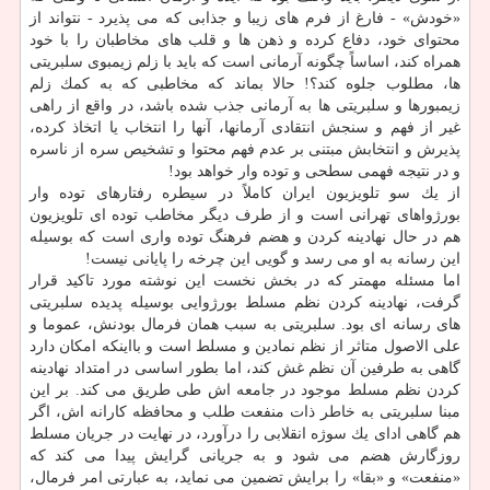
«خودش» - فارغ از فرم های زیبا و جذابی كه می پذیرد - نتواند از
محتوای خود، دفاع كرده و ذهن ها و قلب های مخاطبان را با خود
همراه كند، اساساً چگونه آرمانی است كه باید با زلم زیمبوی سلبریتی
ها، مطلوب جلوه كند؟! حالا بماند كه مخاطبی كه به كمك زلم
زیمبورها و سلبریتی ها به آرمانی جذب شده باشد، در واقع از راهی
غیر از فهم و سنجش انتقادی آرمانها، آنها را انتخاب یا اتخاذ كرده،
پذیرش و انتخابش مبتنی بر عدم فهم محتوا و تشخیص سره از ناسره
و در نتیجه فهمی سطحی و توده وار خواهد بود!
از یك سو تلویزیون ایران كاملاً در سیطره رفتارهای توده وار
بورژواهای تهرانی است و از طرف دیگر مخاطب توده ای تلویزیون
هم در حال نهادینه كردن و هضم فرهنگ توده واری است كه بوسیله
این رسانه به او می رسد و گویی این چرخه را پایانی نیست!
اما مسئله مهمتر كه در بخش نخست این نوشته مورد تاكید قرار
گرفت، نهادینه كردن نظم مسلط بورژوایی بوسیله پدیده سلبریتی
های رسانه ای بود. سلبریتی به سبب همان فرمال بودنش، عموما و
علی الاصول متاثر از نظم نمادین و مسلط است و بااینكه امكان دارد
گاهی به طرفین آن نظم غش كند، اما بطور اساسی در امتداد نهادینه
كردن نظم مسلط موجود در جامعه اش طی طریق می كند. بر این
مبنا سلبریتی به خاطر ذات منفعت طلب و محافظه كارانه اش، اگر
هم گاهی ادای یك سوژه انقلابی را درآورد، در نهایت در جریان مسلط
روزگارش هضم می شود و به جریانی گرایش پیدا می كند كه
«منفعت» و «بقا» را برایش تضمین می نماید، به عبارتی امر فرمال،