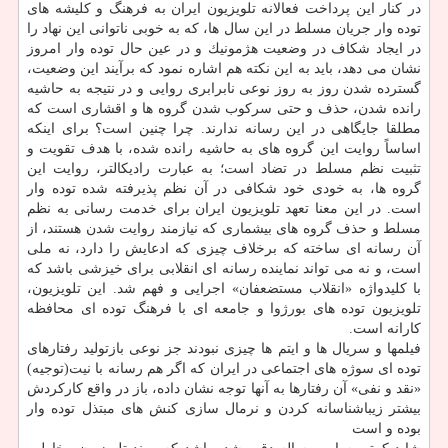
در كنار این پرداخت فعالانه تلویزیون ایران به فرهنگ و كلیشه های
توده وار جریان مسلط در این سال ها، كه به خوبی ناتوانی این نهاد را
در ایجاد شكاف در وضعیت هژمونیك و در عین حال توده وار امروز
نشان می دهد، باید به این نكته هم اشاره نمود كه برآیند این وضعیت،
گسترده شدن روز به روز نوعی نابرابری روایی و در نتیجه به حاشیه
رانده شدن، حذف و حتی سركوب شدن گروه ها و اقشاری است كه
مطلقا جایگاهی در این رسانه ندارند. چرا چنین است؟ برای اینكه
اساساً روایت این گروه های به حاشیه رانده شده، با هدف تقویت و
تثبیت نظم مسلط در تضاد است؛ به عبارت رادیكالتر، روایت این
گروه ها، به خودی خود شكافی در آن نظم پذیرفته شده توده وار
است. در این معنا تعهد تلویزیون ایران برای خدمت رسانی به نظم
مسلط و حذف گروه های بیشماری كه نیازمند روایت شدن هستند، از
آن رسانه ای ساخته كه برخلاف چیزی كه ادعایش را دارد، نه ملی
است، و نه می تواند نماینده رسانه ای انقلابی برای خیزشی باشد كه
با كلیدواژه «انقلاب مستضعفان» اجرایی و فهم شد. این تلویزیون،
تلویزیون توده های بورژوا و جامعه ای با فرهنگ توده ای محافظه
كارانه است.
فیلمها و سریال ها و ایتم ها چیزی نبودند جز نوعی بازتولید رفتارهای
توده ای سوژه های اجتماعی در ایران كه اگر هم رسانه با نیت(توجیه)
«نقد و نفی» آن رفتارها به آنها توجه نشان داده، باز در واقع كاركردش
بیشتر زیباشناسانه كردن و نرمال سازی كنش های مبتذل توده وار
بوده و است