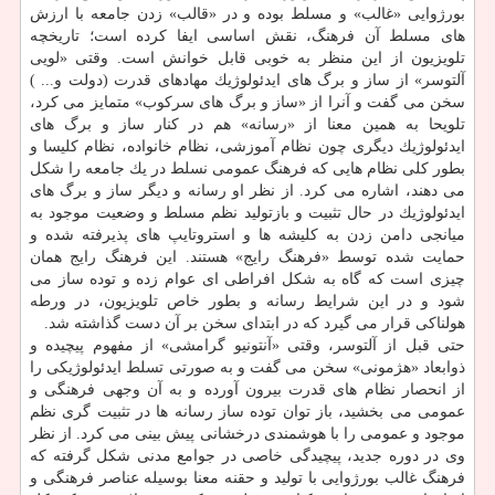
بورژوایی «غالب» و مسلط بوده و در «قالب» زدن جامعه با ارزش
های مسلط آن فرهنگ، نقش اساسی ایفا كرده است؛ تاریخچه
تلویزیون از این منظر به خوبی قابل خوانش است. وقتی «لویی
آلتوسر» از ساز و برگ های ایدئولوژیك مهادهای قدرت (دولت و... )
سخن می گفت و آنرا از «ساز و برگ های سركوب» متمایز می كرد،
تلویحا به همین معنا از «رسانه» هم در كنار ساز و برگ های
ایدئولوژیك دیگری چون نظام آموزشی، نظام خانواده، نظام كلیسا و
بطور كلی نظام هایی كه فرهنگ عمومی نسلط در یك جامعه را شكل
می دهند، اشاره می كرد. از نظر او رسانه و دیگر ساز و برگ های
ایدئولوژیك در حال تثبیت و بازتولید نظم مسلط و وضعیت موجود به
میانجی دامن زدن به كلیشه ها و استروتایپ های پذیرفته شده و
حمایت شده توسط «فرهنگ رایج» هستند. این فرهنگ رایج همان
چیزی است كه گاه به شكل افراطی ای عوام زده و توده ساز می
شود و در این شرایط رسانه و بطور خاص تلویزیون، در ورطه
هولناكی قرار می گیرد كه در ابتدای سخن بر آن دست گذاشته شد.
حتی قبل از آلتوسر، وقتی «آنتونیو گرامشی» از مفهوم پیچیده و
ذوابعاد «هژمونی» سخن می گفت و به صورتی تسلط ایدئولوژیكی را
از انحصار نظام های قدرت بیرون آورده و به آن وجهی فرهنگی و
عمومی می بخشید، باز توان توده ساز رسانه ها در تثبیت گری نظم
موجود و عمومی را با هوشمندی درخشانی پیش بینی می كرد. از نظر
وی در دوره جدید، پیچیدگی خاصی در جوامع مدنی شكل گرفته كه
فرهنگ غالب بورژوایی با تولید و حقنه معنا بوسیله عناصر فرهنگی و