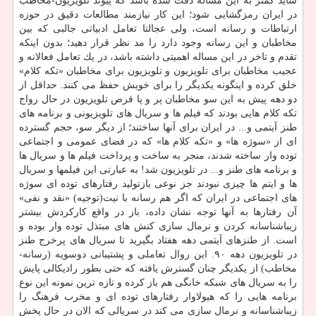
شاید كمتر به این مساله دقت شده باشد كه پیوند تلویزیون-مخاطب
در ایران رمزگشایی شود؛ این كار نیازمند مطالعات دقیق در حوزه
ارتباطات و رسانه است، ولی عجالتا تعامل ادبیاتی جالبی كه بین
مخاطبان و این رسانه وجود دارد را مد نظر قرار دهید؛ بدون اینكه
تقدم و تاخر در این مساله اهمیتی داشته باشد، در یك تعامل فعالانه و
عجیب مخاطبان برای تلویزیون و تلویزیون برای مخاطبان «تكه كلام»
خلق كرده و اینگونه یكدیگر را برای خویش حفظ می كنند. حداقل از
دو دهه پیش به این سو مخاطبان پر و پا قرص تلویزیون در حال رواج
تكه كلام هایی بودند كه فیلم ها و سریال های تلویزیونی و برنامه های
طنز آیتمی و... در ایران برای آنها ساختند؛ از دیگر سو، حجم گسترده
ای از «سوژه ها» و «تكه كلام ها» كه در فضای عمومی و اجتماعی
توده وار ساخته شدند، منجر به ساخت و پرداخت فیلم ها و سریال ها
و برنامه های طنز و... در تلویزیون شد! به عبارتی این فیلمها و سریال
ها و ایتم ها چیزی نبودند جز نوعی بازتولید رفتارهای توده ای سوژه
های اجتماعی در ایران كه اگر هم رسانه با نیت(توجیه) «نقد و نفی»
آن رفتارها به آنها توجه نشان داده، باز در واقع كاركردش بیشتر
زیباشناسانه كردن و نرمال سازی كنش های مبتذل توده وار بوده و
است. از طنزهای آیتمی دهه هفتاد بگیرید تا سریال های پرخرج طنز
در تلویزیون دهه ۹۰. این روال تعاملی و پشتیبانی دوسویه (رسانه-
مخاطب) از یكدیگر چنان گسترش یافته كه حتی بطور رادیكالی پایش
را به سریال های شبكه خانگی هم باز كرده و تازه ترین نمونه این نوع
برنامه هایی را كه هیولاوار رفتارهای توده ای و مخرب فرهنگ را
زیباشناسانه و نرمال سازی می كند در سریالی كه الان در حال پخش