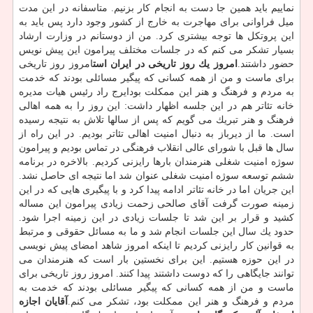
نماییم باید همین جا دست به انجام كار بزنیم. متاسفانه در این مدت
میل فراوانی برای مهاجرت به خارج از كشور وجود دارد پس باید به
این پروتكل ها توجه بیشتری كرد. من از دوستانم در وزارت ارشاد
بسیار تشكر می كنم كه در جلسات مختلف پیرامون این پیش نویس
حضور داشتند.
امروز یك روز تاریخی در ایران است
امروز روز تاریخی
برای ماست و من از همه كسانی كه پیگیر مسائلی بودند كه خدمت
به مردم و فرهنگ و هنر این ممكلت بودایرج راد رئیس هیات مدیره
خانه تئاتر هم در این جلسه اظهار داشت: این روز را به همه اهالی
فرهنگ و هنر تبریك می گویم كه پس از سالها تلاش به نتیجه رسیده
است. ما از دیرباز به دنبال امنیت اهالی تئاتر بودیم. در این راه از
سال ها قبل با شورای عالی انقلاب فرهنگی در تماس بودیم و پیرامون
سوژه امنیت شغلی هنرمندان بارها رایزنی كردیم. بالاخره در برنامه
ششم توسعه سوژه امنیت شغلی عنوان شد اما نتیجه ای حاصل نشد.
این جریان اما در خانه تئاتر ادامه پیدا كرد و با پیگیری هایی كه در این
زمینه صورت گرفت آقای صالحی زحمت زیادی پیرامون این مساله
كشید و قرار بر این شد تا جلسات زیادی در این زمینه اجرا شود.
حدود یك سال این جلسات انجام شد و ما به مسائل حقوقی و مرتبط
به قوانین كار رایزنی كردیم تا اینكه امروز شاهد امضای پیش نویسی
در این حوزه هستیم. این برای نخستین بار است كه هنرمندان می
توانند جایگاهی را كه دوست داشتند پیدا كنند. امروز روز تاریخی برای
ماست و من از همه كسانی كه پیگیر مسائلی بودند كه خدمت به
مردم و فرهنگ و هنر این ممكلت بود، تشكر می كنم.
آقایان اجازه