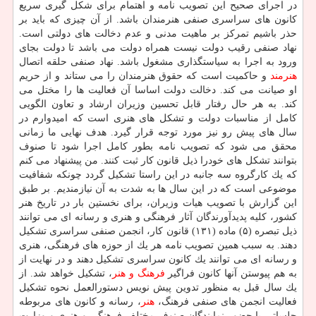
در اجرای صحیح این تصویب نامه و اهتمام برای شكل گیری سریع
كانون های سراسری صنفی هنرمندان باشد. از آن چیزی كه باید بر
حذر باشیم تمركز بر ماهیت مدنی و عدم دخالت های دولتی است.
نهاد صنفی رقیب دولت نیست همراه دولت می باشد تا دولت بجای
ورود به اجرا به سیاستگذاری مشغول باشد. نهاد صنفی حلقه اتصال
هنرمند
و حاكمیت است كه حقوق هنرمندان را می ستاند و از حریم
او صیانت می كند. دخالت دولت اساسا آن فعالیت ها را مختل می
كند. به هر حال رفتار قابل تحسین وزیران ارشاد و تعاون الگویی
كامل از مناسبات دولت و تشكل های هنری است كه امیدوارم در
سال های پیش رو نیز مورد توجه قرار گیرد. هدف نهایی ما زمانی
محقق می شود كه تصویب نامه بطور كامل اجرا شود تا صنوف
بتوانند تشكل های خودرا ذیل قانون كار ثبت كنند. من پیشنهاد می كنم
كه یك كارگروه سه جانبه در این راستا تشكیل گردد چونكه شفافیت
موضوعی است كه در این سال ها به شدت به آن نیازمندیم. بر طبق
این گزارش با تصویب هیات وزیران، برای نخستین بار در تاریخ هنر
كشور، كلیه پدیدآورندگان آثار فرهنگی و هنری و رسانه ای می توانند
ذیل تبصره (۵) ماده (۱۳۱) قانون كار، انجمن صنفی سراسری تشكیل
دهند. به سبب همین تصویب نامه هر یك از حوزه های فرهنگی، هنری
و رسانه ای می توانند یك كانون سراسری تشكیل دهند و در نهایت از
به هم پیوستن آنها كانون فراگیر
فرهنگ و هنر
، تشكیل خواهد شد. از
یك سال قبل به منظور تدوین پیش نویس دستورالعمل نحوه تشكیل
فعالیت انجمن های صنفی فرهنگ،
هنر
، رسانه و كانون های مربوطه
جلساتی با حضور نمایندگان صنوف مختلف فرهنگی و هنری و وزارت