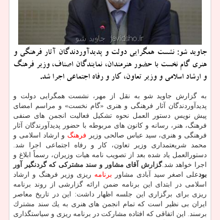
جاوید شو: نشست همگرایی دولت و پدیدآوردندگان آثار فرهنگی و
هنری گام نخست با حضور هنرمندان، نمایندگان اصناف، وزیر فرهنگ
و ارشاد اسلامی و وزیر تعاون، كار و رفاه اجتماعی اجرا شد.
به گزارش جاوید شو به نقل از مهر، نشست همگرایی دولت و
پدیدآوردندگان آثار فرهنگی و هنری «گام نخست» و مراسم امضای
پیش نویس دستور العمل نحوه تشكیل فعالیت انجمن های صنفی
فرهنگ، هنر، رسانه و كانون های مربوطه با حضور پدیدآورندگان آثار
فرهنگی و هنری، سید عباس صالحی وزیر
فرهنگ
و ارشاد اسلامی و
محمد شریعتمداری وزیر تعاون، كار و رفاه اجتماعی اجرا شد.
دستورالعمل یاد شده بعد از تصویب نامه هیات وزیران، رسماً ابلاغ و
اجرا خواهد شد.
گزارش آقای مشاور و سند مشتركی كه گردنگیر آور
بود
علی اصغر سید آبادی مشاور
برنامه
ریزی وزیر فرهنگ و ارشاد
اسلامی در ابتدای این برنامه ضمن ارائه گزارشی از روند برنامه
ریزی برای برگزاری این جلسه اظهار داشت: این در تاریخ معاصر
ایران بی نظیر است كه تمام انجمن های هنری به یك سند مشترك
برسند. این اتفاقی كه افتاده مشاركت در برنامه ریزی و سیاستگذاری