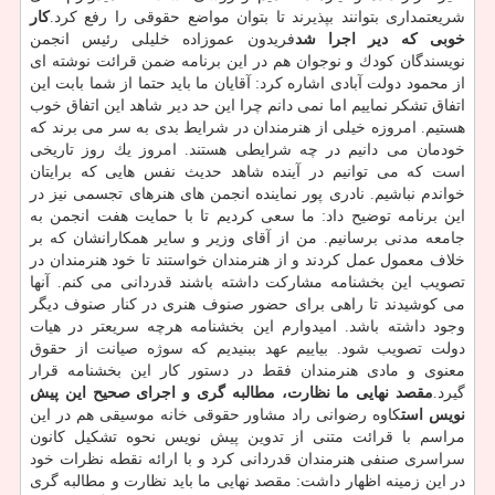
شریعتمداری بتوانند بپذیرند تا بتوان مواضع حقوقی را رفع كرد.
كار
خوبی كه دیر اجرا شد
فریدون عموزاده خلیلی رئیس انجمن
نویسندگان كودك و نوجوان هم در این برنامه ضمن قرائت نوشته ای
از محمود دولت آبادی اشاره كرد: آقایان ما باید حتما از شما بابت این
اتفاق تشكر نماییم اما نمی دانم چرا این حد دیر شاهد این اتفاق خوب
هستیم. امروزه خیلی از هنرمندان در شرایط بدی به سر می برند كه
خودمان می دانیم در چه شرایطی هستند. امروز یك روز تاریخی
است كه می توانیم در آینده شاهد حدیث نفس هایی كه برایتان
خواندم نباشیم. نادری پور نماینده انجمن های هنرهای تجسمی نیز در
این برنامه توضیح داد: ما سعی كردیم تا با حمایت هفت انجمن به
جامعه مدنی برسانیم. من از آقای وزیر و سایر همكارانشان كه بر
خلاف معمول عمل كردند و از هنرمندان خواستند تا خود هنرمندان در
تصویب این بخشنامه مشاركت داشته باشند قدردانی می كنم. آنها
می كوشیدند تا راهی برای حضور صنوف هنری در كنار صنوف دیگر
وجود داشته باشد. امیدوارم این بخشنامه هرچه سریعتر در هیات
دولت تصویب شود. بیاییم عهد ببنیدیم كه سوژه صیانت از حقوق
معنوی و مادی هنرمندان فقط در دستور كار این بخشنامه قرار
گیرد.
مقصد نهایی ما نظارت، مطالبه گری و اجرای صحیح این پیش
نویس است
كاوه رضوانی راد مشاور حقوقی خانه موسیقی هم در این
مراسم با قرائت متنی از تدوین پیش نویس نحوه تشكیل كانون
سراسری صنفی هنرمندان قدردانی كرد و با ارائه نقطه نظرات خود
در این زمینه اظهار داشت: مقصد نهایی ما باید نظارت و مطالبه گری