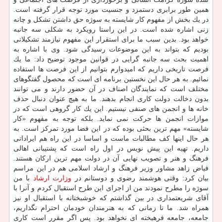
همین طور برابری دستمزد و جنسیت مورد توجه قرار گرفته است.
در یك بخش از مفهوم كار شایسته به سوژه حق داشتن تشكل و چانه
زنی اشاره شده است. در این راستا رویكرد به شكلی سه جانبه
خواهد بود. بدین سبب ما برای استقرار این مفهوم نیازمند تشكیلاتی
بودیم كه بتواند به این موضوعات رسیدگی شود. وی با اشاره به
اهمیت بحث سه جانبه گرایی در قوانین موجود توضیح داد: ما یك
فرصت تاریخی داریم كه امیدوارم بتوانیم از این فرصت ها استفاده
نمائیم. به هر حال این نخستین برنامه ای است كه محصول گفتگوهای
مختلف است كه نمایندگان اصناف در آن حضور دارند و می توانند
بدون دخالت دولت كاری انجام بدهند. ما به هیچ عنوان دنبال حذف
خانه ها و انجمن های صنفی نیستیم. این یك كار گروهی است كه در
موازات انجمن ها حركت نمی نماید. بلكه توجه به مفهوم «كار
شایسته» مهم ترین بحثی بوده كه در این فضا مورد تمركز است. به
هر حال اینها كف مطالبات ماست و اساسا در این راه هم ایراداتی
داریم. تهیه این پیش نویس در اول راه است كه پشتیبانی اهالی
فرهنگ و هنر و تصویب نهایی آن در دولت مهم ترین اركان هستند.
فیاض زاهد مشاور وزیر فرهنگ و ارشاد اسلامی هم در این مراسم
بیان كرد: وقتی هوشمند رضوی و دوستانم در
وزارت ارشاد
با من
سوژه را مطرح نمودند من از اجرای این طرح استقبال كردم و آنرا با
آقای شریعتمداری در بین گذاشتم كه خوشبختانه با استقبال او نیز
همراه شد. ما تا زمانی كه به هنرمندان خودمان احترام نگذاریم،
جامعه، جامعه فرهیخته ای نخواهد بود. پس اگر مقرر است كاری