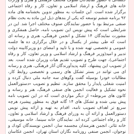
خانه های فرهنگ و ارشاد اسلامی و تعاون، كار و رفاه اجتماعی
برگزار شده است. این جلسات به منظور تدوین بخشنامه های ماده
۹۲ برنامه ششم توسعه كه یكی از بندهای ذیل این ماده به بحث نظام
صنفی مرتبط بود با حضور نمایندگان صنوف مختلف اجرا شد. این در
شرایطی است كه پیش نویس این تصویب نامه، حاصل همفكری و
مشورت نمایندگان ۱۴ تشكل و انجمن فرهنگی، هنری و رسانه ای
است كه طی بیشتر از یكسال و در خلال برگزاری ده ها جلسه
عمومی و تخصصی تهیه شده و با تایید و امضای دو وزیركابینه دولت
تدبیر و امید(وزیر فرهنگ و ارشاد اسلامی و وزیر تعاون، كار و رفاه
اجتماعی)، جهت طرح و تصویب تقدیم هیات وزیران شده است. بعد
از تصویب این پیشنهاد، كلیه پدیدآورندگان آثار فرهنگی، هنری و رسانه
ای می توانند در بستر تشكل های رسمی و تخصصی روابط كار،
مطالبات خودرا بوسیله گفت وگوهای سه جانبه ملی دنبال كرده و
امنیت شغلی پایدار را محقق سازند. تنظیم و تصویب «دستورالعمل
نحوه تشكیل و فعالیت انجمن های صنفی فرهنگ، هنر و رسانه و
كانون های مربوطه» از دیگر مواردی است كه در این تصویب نامه
پیش بینی شده و تشكل های ۱۴ گانه فوق به منظور پیشبرد هرچه
سریع تر اهداف تصویب نامه، اقدام به تهیه و ارائه پیش نویس
دستورالعمل و ارائه آن به وزرای فرهنگ و ارشاد اسلامی و تعاون،
كار و رفاه اجتماعی كرده اند. نمایندگان خانه سینما، خانه موسیقی،
خانه تئاتر، انجمن هنرمندان مجسمه ساز، انجمن نویسندگان كودك و
نوجوان، انجمن صنفی روزنامه نگاران استان تهران، انجمن عكاسان