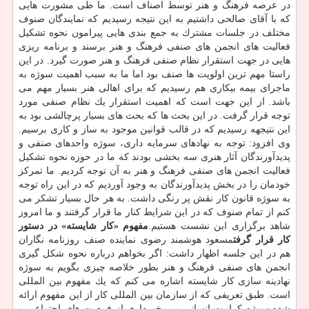
در عرصه فرهنگ و هنر توسط اصناف است. ما طی مشورت هایی
كه با آقای صالحی داشتیم به این نتیجه رسیدیم كه نمایندگان صنوف
مختلف در جلسات مشترك به جمع بندی هایی پیرامون نحوه تشكیل
فعالیت های انجمن های صنفی فرهنگ و هنر برسند و برنامه ریزی
هایی در جهت استقرار نظام صنفی فرهنگ و هنر صورت گیرد. در این
راستا مهم ترین اولویت ها صنف بود اما ما به سبب اهمیت سوژه به
ماجرای بیمه بیكاری هم رسیدیم كه برای اهالی هنر بسیار مهم می
باشد. از این جهت است كه اهمیت استقرار یك نظام صنفی مورد
توجه قرار گرفت. در این بحث ها كه بحث های بسیار پرچالشی بود به
این نتیجهه رسیدیم كه در قالب قوانین موجود به ساز و كاری برسیم.
وی افزود: توجه به نهادهای سرمایه داری، سوژه واحدهای صنفی و
پدیدآورندگان آثار هنری سه بخشی بودند كه ما در حوزه نحوه تشكیل
فعالیت انجمن های صنفی فرهنگ و هنر به آن توجه كردیم. ما تمركز
خودمان را در بخش پدیدآورندگان به وجود آوردیم كه در این راه توجه
به سوژه قانون كار نقش پر رنگی داشت. به هر حال بسیار تشكر می
كنم از تمام صنوف كه در این شرایط كنار ما قرار گرفتند و ما امروز
شاهد برگزاری این نشست هستیم.
مفهوم «كار شایسته» در دستور
كار قرار گرفت
مسعود هوشمند رضوی نماینده صنف روزنامه نگاران
هم در این جلسه اظهار داشت: اگر بخواهم درباره نحوه شكل گیری
انجمن های صنفی فرهنگ و هنر بطور خلاصه چیزی بگویم به سوژه
نهادینه سازی كار شایسته اشاره می كنم كه یك مفهوم بین المللی
است. طبق تعریفی كه از سازمان بین المللی كار از این مفهوم ارائه
شده سوژه كرامت انسانی و برخورداری از فرصت های اجتماعی و