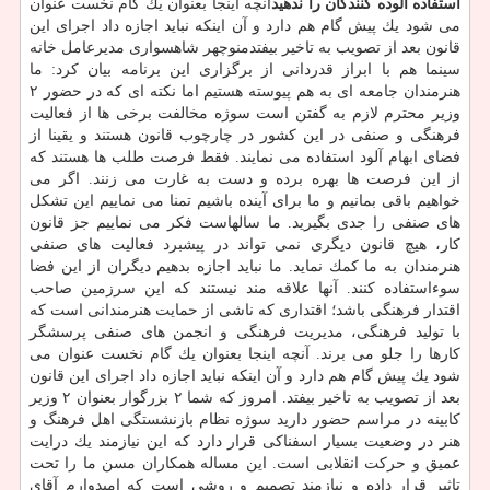
استفاده آلوده كنندگان را ندهید
آنچه اینجا بعنوان یك گام نخست عنوان
می شود یك پیش گام هم دارد و آن اینكه نباید اجازه داد اجرای این
قانون بعد از تصویب به تاخیر بیفتدمنوچهر شاهسواری مدیرعامل خانه
سینما هم با ابراز قدردانی از برگزاری این برنامه بیان كرد: ما
هنرمندان جامعه ای به هم پیوسته هستیم اما نكته ای كه در حضور ۲
وزیر محترم لازم به گفتن است سوژه مخالفت برخی ها از فعالیت
فرهنگی و صنفی در این كشور در چارچوب قانون هستند و یقینا از
فضای ابهام آلود استفاده می نمایند. فقط فرصت طلب ها هستند كه
از این فرصت ها بهره برده و دست به غارت می زنند. اگر می
خواهیم باقی بمانیم و ما برای آینده باشیم تمنا می نماییم این تشكل
های صنفی را جدی بگیرید. ما سالهاست فكر می نماییم جز قانون
كار، هیچ قانون دیگری نمی تواند در پیشبرد فعالیت های صنفی
هنرمندان به ما كمك نماید. ما نباید اجازه بدهیم دیگران از این فضا
سوءاستفاده كنند. آنها علاقه مند نیستند كه این سرزمین صاحب
اقتدار فرهنگی باشد؛ اقتداری كه ناشی از حمایت هنرمندانی است كه
با تولید فرهنگی، مدیریت فرهنگی و انجمن های صنفی پرسشگر
كارها را جلو می برند. آنچه اینجا بعنوان یك گام نخست عنوان می
شود یك پیش گام هم دارد و آن اینكه نباید اجازه داد اجرای این قانون
بعد از تصویب به تاخیر بیفتد. امروز كه شما ۲ بزرگوار بعنوان ۲ وزیر
كابینه در مراسم حضور دارید سوژه نظام بازنشستگی اهل فرهنگ و
هنر در وضعیت بسیار اسفناكی قرار دارد كه این نیازمند یك درایت
عمیق و حركت انقلابی است. این مساله همكاران مسن ما را تحت
تاثیر قرار داده و نیازمند تصمیم و روشی است كه امیدوارم آقای