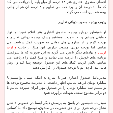
اعضای صندوق اعتباری هنر ۱۸ درصد از مبلغ پایه را دریافت می كند
كه ما ۱۰ درصد آن را پرداخت می نماییم و ۸ درصد آن هم از جانب
بیمه شده پرداخت می گردد.
ردیف بودجه مصوب دولتی نداریم
او همینطور درباره بودجه صندوق اعتباری هنر اعلام نمود: ما نهاد
حمایتی هستیم و به صورت مستقیم ردیف بودجه دولتی نداریم و
بودجه لازم را از سازمان های دولتی به صورت كمك دریافت می
نماییم. اما بودجه دولتی مصوب نداریم. این مبلغ از جانب
وزارت
ارشاد
و نهادهای دیگر تامین می گردد به این صورت كه ما سرفصل
برنامه های خویش را عرضه می نماییم و مبلغ كمك را دریافت می
نماییم. تلاش كردیم كمك های این صندوق توسعه پیدا كند و روش
هایی پیدا كرده ایم تا بودجه صندوق را افزایش دهیم.
مدیرعامل صندوق اعتباری هنر با اشاره به اینكه امسال توانستیم ۹
میلیارد تومان فراهم نماییم، اظهار داشت: با مدیریت مجموع بودجه ها
توانستیم سه میلیارد تومان را در صندوق مهر ایران سپرده نماییم تا
دو برابر مجموع سقف تعهدات برآورده شود.
سیدزاده همینطور در پاسخ به پرسش دیگر ایسنا در خصوص داشتن
نشان درجه هنری برای حق عضویت در صندوق، توضیح داد: ما كسانی
را داریم كه نشان درجه یك هنری دارند اما صاحب سبك نیستند و