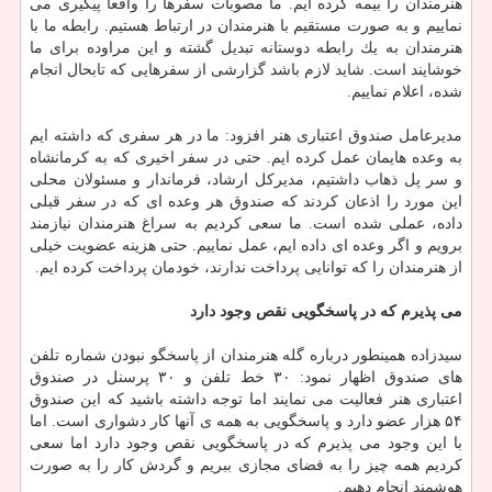
هنرمندان را بیمه كرده ایم. ما مصوبات سفرها را واقعا پیگیری می
نماییم و به صورت مستقیم با هنرمندان در ارتباط هستیم. رابطه ما با
هنرمندان به یك رابطه دوستانه تبدیل گشته و این مراوده برای ما
خوشایند است. شاید لازم باشد گزارشی از سفرهایی كه تابحال انجام
شده، اعلام نماییم.
مدیرعامل صندوق اعتباری هنر افزود: ما در هر سفری كه داشته ایم
به وعده هایمان عمل كرده ایم. حتی در سفر اخیری كه به كرمانشاه
و سر پل ذهاب داشتیم، مدیركل ارشاد، فرماندار و مسئولان محلی
این مورد را اذعان كردند كه صندوق هر وعده ای كه در سفر قبلی
داده، عملی شده است. ما سعی كردیم به سراغ هنرمندان نیازمند
برویم و اگر وعده ای داده ایم، عمل نماییم. حتی هزینه عضویت خیلی
از هنرمندان را كه توانایی پرداخت ندارند، خودمان پرداخت كرده ایم.
می پذیرم كه در پاسخگویی نقص وجود دارد
سیدزاده همینطور درباره گله هنرمندان از پاسخگو نبودن شماره تلفن
های صندوق اظهار نمود: ۳۰ خط تلفن و ۳۰ پرسنل در صندوق
اعتباری هنر فعالیت می نمایند اما توجه داشته باشید كه این صندوق
۵۴ هزار عضو دارد و پاسخگویی به همه ی آنها كار دشواری است. اما
با این وجود می پذیرم كه در پاسخگویی نقص وجود دارد اما سعی
كردیم همه چیز را به فضای مجازی ببریم و گردش كار را به صورت
هوشمند انجام دهیم.