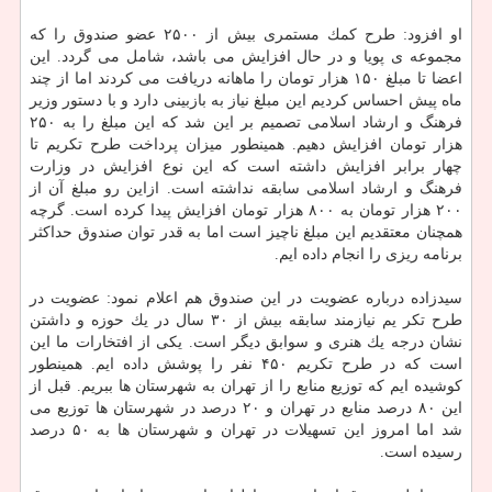
او افزود: طرح كمك مستمری بیش از ۲۵۰۰ عضو صندوق را كه
مجموعه ی پویا و در حال افزایش می باشد، شامل می گردد. این
اعضا تا مبلغ ۱۵۰ هزار تومان را ماهانه دریافت می كردند اما از چند
ماه پیش احساس كردیم این مبلغ نیاز به بازبینی دارد و با دستور وزیر
فرهنگ و ارشاد اسلامی تصمیم بر این شد كه این مبلغ را به ۲۵۰
هزار تومان افزایش دهیم. همینطور میزان پرداخت طرح تكریم تا
چهار برابر افزایش داشته است كه این نوع افزایش در وزارت
فرهنگ و ارشاد اسلامی سابقه نداشته است. ازاین رو مبلغ آن از
۲۰۰ هزار تومان به ۸۰۰ هزار تومان افزایش پیدا كرده است. گرچه
همچنان معتقدیم این مبلغ ناچیز است اما به قدر توان صندوق حداكثر
برنامه ریزی را انجام داده ایم.
سیدزاده درباره عضویت در این صندوق هم اعلام نمود: عضویت در
طرح تكر یم نیازمند سابقه بیش از ۳۰ سال در یك حوزه و داشتن
نشان درجه یك هنری و سوابق دیگر است. یكی از افتخارات ما این
است كه در طرح تكریم ۴۵۰ نفر را پوشش داده ایم. همینطور
كوشیده ایم كه توزیع منابع را از تهران به شهرستان ها ببریم. قبل از
این ۸۰ درصد منابع در تهران و ۲۰ درصد در شهرستان ها توزیع می
شد اما امروز این تسهیلات در تهران و شهرستان ها به ۵۰ درصد
رسیده است.