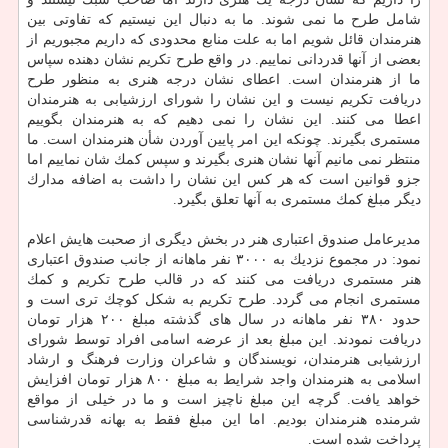
شامل طرح ما نمی شوند. ما به دنبال این نیستیم كه تفاوتی بین
هنرمندان قائل شویم اما به علت منابع محدودی كه داریم مجبوریم از
بعضی از آنها قدردانی نماییم. در واقع طرح تكریم نشان دهنده سپاس
ما از هنرمندان است. اعطای نشان درجه هنری به منظور طرح
دریافت تكریم نیست و این نشان را شورای ارزشیابی به هنرمندان
اعطا می كنند. این نشان را نمی دهیم كه به هنرمندان بگوییم
مستمری بگیرند. چونكه این امر پایین آوردن شأن هنرمندان است. ما
منتظر نمی مانیم آنها نشان هنری بگیرند و سپس كمك شان نماییم اما
جزو قوانین است كه هر كس این نشان را داشت به اضافه مدارك
دیگر مبلغ كمك مستمری به آنها تعلق بگیرد.
مدیرعامل صندوق اعتباری هنر در بخش دیگری از صحبت هایش اعلام
نمود: در مجموع نزدیك به ۳۰۰۰ نفر ماهانه از جانب صندوق اعتباری
هنر مستمری دریافت می كنند كه در قالب طرح تكریم و كمك
مستمری انجام می گردد. طرح تكریم به شكل كوچك تری است و
حدود ۳۸۰ نفر ماهانه در سال های گذشته مبلغ ۲۰۰ هزار تومان
دریافت نمودند. این مبلغ بعد از عرضه اسامی افراد توسط شورای
ارزشیابی هنرمندان، نویسندگان و شاعران وزارت فرهنگ و ارشاد
اسلامی به هنرمندان واجد شرایط به مبلغ ۸۰۰ هزار تومان افزایش
خواهد یافت. گرچه این مبلغ ناچیز است و ما در خیلی از مواقع
شرمنده هنرمندان بودیم. اما این مبلغ فقط به بهانه قدرشناسی
پرداخت شده است.