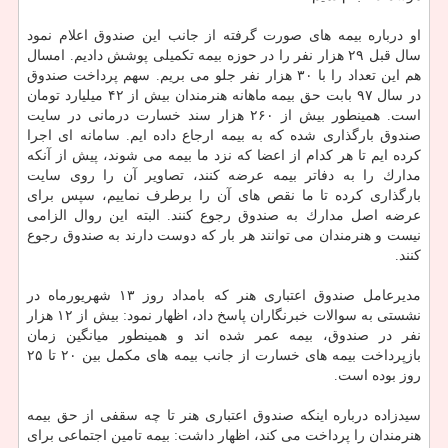
او درباره بیمه های صورت گرفته از جانب این صندوق اعلام نمود
سال قبل ۲۹ هزار نفر را در حوزه بیمه تكمیلی پوشش دادیم. امسال
هم این تعداد را با ۳۰ هزار نفر جلو می بریم. سهم پرداخت صندوق
در سال ۹۷ بابت حق بیمه ماهانه هنرمندان بیش از ۴۲ میلیارد تومان
است. همینطور بیش از ۲۶۰ هزار سند خسارت درمانی در سایت
صندوق بارگذاری شده كه به بیمه ارجاع داده ایم. سامانه ای اجرا
كرده ایم تا هر كدام از اعضا كه نزد ما بیمه می شوند، پیش از آنكه
مدارك را به دفاتر بیمه عرضه كنند، تصاویر آن را روی سایت
بارگذاری كرده تا ما نقص های آن را برطرف نماییم، سپس برای
عرضه اصل مدارك به صندوق رجوع كنند. البته این روال الزامی
نیست و هنرمندان می توانند هر بار كه دوست دارند به صندوق رجوع
كنند.
مدیرعامل صندوق اعتباری هنر كه بامداد روز ۱۳ شهریورماه در
نشستی به سوالات خبرنگاران پاسخ داد، اظهار نمود: بیش از ۱۲ هزار
نفر در صندوق، بیمه عمر شده اند و همینطور میانگین زمان
بازپرداخت بیمه های خسارت از جانب بیمه های مكمل بین ۲۰ تا ۲۵
روز بوده است.
سیدزاده درباره اینكه صندوق اعتباری هنر تا چه سقفی از حق بیمه
هنرمندان را پرداخت می كند، اظهار داشت: بیمه تامین اجتماعی برای