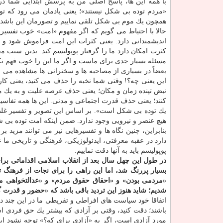
با همه این ها، پاسخ اصلی من به پرسش ابتدایی شما در
«مردم توده بی شكل نیستند»؛ یعنی یادمان می رود كه تود
همچون یك موم بی شكل تلقی نماییم و تصورمان این باشد ك
حالا با احتیاط می گویم كه اگر مفهوم «امت» خوب تفسیر نش
اندیشمندانی دارد. یعنی كثرات این امت فراموش شود 
كثرت امكان دارد ما را گرفتار پوپولیسم كند. بدین سبب 
مسئله بسیار جدی برای ماست و اگر ما این را خوب فهم نكن
بعضاً در بسیاری از مصاحبه ها و سخنرانی ها مشاهده می 
نبض تپنده زمان و مكان؛ یعنی حذف عرصه علیت و به یك 
كنند؛ یعنی حذف قدرت اجتماعی و مدنی. این ها همه تفاس
یك توده بی شكل است». بر اساس این تصویر و تفسیر غلط، 
هیچ عنصر و نیرویی وجود ندارد. ضمن اینكه امت توده بی
بنابراین، چنین نگاه ها و تفسیرهایی نیز می توانند مزید ب
دارد در عقبه معرفتی، ایدئولوژیكی، فرهنگی و تاریخی ما ع
پوپولیسم باید به آنها دقت نماییم.
در طول این چهل سال بعد از انقلاب اسلامی اقداماتی 
بسیار پررنگ شد، اما این راهی را برای نجات از فرهنگ ت
«مردمی بودن» و «احقاق حقوق مردم» و «عدالتخواهی مرد
شدیم؛ شاید هنوز این تردید باقی باشد كه «حضور و قدرت گ
اتفاقا خود سیاست های افراطی و تفریطی ما در این چند ده
باشند؛ دقت كنید، وقتی بر آزادی كه بیشتر یك حق فردی اس
مورد آزادی است، اگر به «آزادی برای كه؟» توجه نشود