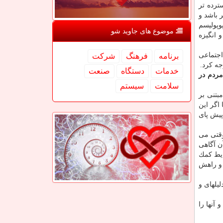
ترده تر
 باشد و
وپولیسم
موضوع های جاوید شو
 انگیزه
اجتماعی
برنامه
فرهنگ
شركت
جه كرد.
خدمات
دستگاه
صنعت
مردم در
سلامت
سیستم
بتنی بر
اگر این
پیش پای
وقتی می
ن آگاهی
ایط كمك
 و راهش
یلهای و
 آنها را