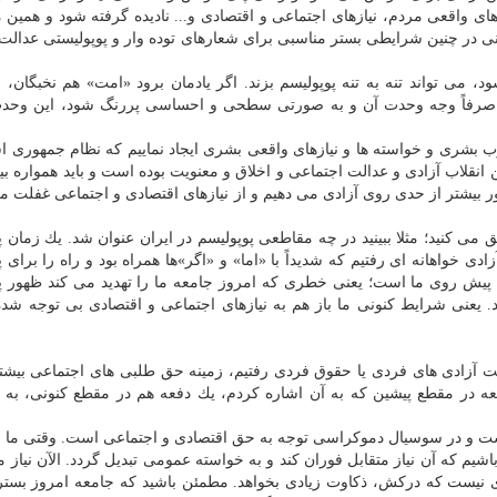
ای واقعی مردم، نیازهای اجتماعی و اقتصادی و... نادیده گرفته شود و همین م
عنی در چنین شرایطی بستر مناسبی برای شعارهای توده وار و پوپولیستی عدالت 
 می تواند تنه به تنه پوپولیسم بزند. اگر یادمان برود «امت» هم نخبگان، ع
و صرفاً وجه وحدت آن و به صورتی سطحی و احساسی پررنگ شود، این وحدت
وب بشری و خواسته ها و نیازهای واقعی بشری ایجاد نماییم كه نظام جمهوری ا
 انقلاب آزادی و عدالت اجتماعی و اخلاق و معنویت بوده است و باید همواره بین
ور بیشتر از حدی روی آزادی می دهیم و از نیازهای اقتصادی و اجتماعی غفلت می
ق می كنید؛ مثلا ببینید در چه مقاطعی پوپولیسم در ایران عنوان شد. یك زمان پ
واهانه ای رفتیم كه شدیداً با «اما» و «اگر»ها همراه بود و راه را برای پ
ن پیش روی ما است؛ یعنی خطری كه امروز جامعه ما را تهدید می كند ظهور پ
یعنی شرایط كنونی ما باز هم به نیازهای اجتماعی و اقتصادی بی توجه شده
سمت آزادی های فردی یا حقوق فردی رفتیم، زمینه حق طلبی های اجتماعی بیشت
ه در مقطع پیشین كه به آن اشاره كردم، یك دفعه هم در مقطع كنونی، به
 است و در سوسیال دموكراسی توجه به حق اقتصادی و اجتماعی است. وقتی ما
م كه آن نیاز متقابل فوران كند و به خواسته عمومی تبدیل گردد. الآن نیاز مر
ی نیست كه دركش، ذكاوت زیادی بخواهد. مطمئن باشید كه جامعه امروز بستر 