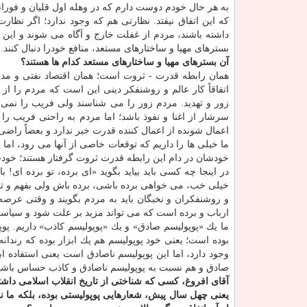
به هر حال خودم دوست دارم كه در وهله اول قلیان و فوران
كه این اتفاق نیفتد. نظارتی هم كه وجود ندارد؛ اگر نظ
داشته باشند، مردم از غفلت خارج و آگاه می شوند و این 
بسترهای مهیا و ساختارهای مستعد، منافع خودرا دنبال كنند.
آن بسترهای مهیا و ساختارهای مستعد كدام ها هستند؟
همان رابطه قدرت - ثروت است؛ همان اقتصاد نفتی و مدیری
اتفاقاً كار عالم و روشنفكر دینی این است كه مردم را ا
زور و تهدید. مردم زور را می شناسند ولی فریب را نمی 
سرشار از اغنا و نفوذ باشد؛ اما مردم به راحتی فریب 
اعمال شونده از اعمال كننده قدرت خبر ندارد و بعضاً راض
ما خیلی ها را داریم كه توقعات خاصی از آنها می رود، 
خودشان در دام این رابطه قدرت ثروت گرفتار هستند؛ خودشا
در اینجا چه كسی باید بیاید بگوید «ای برده، تو برده ای!
خیلی خب، می خواهی برده باشی، برده باش ولی بفهم و تشخ
و روشنفكران و نخبگان باید به مردم بگویند و وقتی عرصه
ارباب و برده است كه می تواند مزید بر علت شود و سیاست
ما یك «پوپولیسم صادق» و یك «پوپولیسم كاذب» داریم. پوپ
بوده است؛ یعنی خود پوپولیسم هم یك ابزار بوده كه رندا
وجود دارد، اما این پوپولیسم ناصادق است یعنی استفاده اب
صادق و هم نسبت به پوپولیسم ناصادق و كاذب حساس باشی
آقای افروغ، كسی كه شناختی از تاریخ انقلاب اسلامی داشته
یعنی چهل سال پیش، شعارهایی پوپولیستی بوده، بلكه ما ن