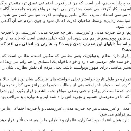
 پردازانه بدهم، این است كه هر قدر قدرت اجتماعی عمیق تر، متنفذتر و گس
 به كار گرفته می شود، محدودتر می شود. در واقع هرچه جامعه ما آگاه تر
هاد سیاسی استفاده نماید، امكان مانور پوپولیسم قدرت سیاسی كمتر می شود. پ
 سیاست زدایی» توسط صاحبان قدرت اعمال شود و چون مردم هم آن آگاهی و
می شود.
یم، و یك قدرت مدنی و غیررسمی. هر چه قدرت مدنی، غیررسمی و یا قدرت 
رای مانور پوپولیسم فراهم می شود. این نكته خیلی دقیقی است كه باید به آن تو
ساساً دلیلهای این تضعیف شدن چیست؟ به عبارتی چه اتفاقی می افتد كه 
هند؟
 قرار دارد. نظام ایدئولوژیك یعنی نظامی كه مكتبی است، نظامی است كه م
 خواسته های مردمی هم دارد و خواه ناخواه یك اعتمادی را هم رقم می زند؛ اما 
د بستر مناسبی برای ظهور پوپولیسم باشد. یعنی مردم آن نقش نظارتی شان را 
واره در طول تاریخ خواستار تجلی خواسته های فرهنگی شان بوده اند، حالا 
كرده است خواه ناخواه قسمتی از مطالبات خودرا در پرانتز می گذارند؛ یعنی آ
ده شده است در پرانتز و حتی بعضی مواقع تحت الشعاع قرار بگیرد. این شر
ت كه ما در معرضش هستیم و تجربه اش را داشته ایم و همواره باید مراقب بود
.
دنی و غیررسمی. هر چه قدرت مدنی، غیررسمی و یا قدرت اجتماعی بنا بر دل
یسم فراهم می شود
ارد همان اعتماد، روشنفكران، عالمان و ناظران ما را هم تحت تأثیر قرار دهد و