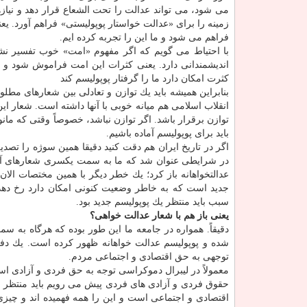
می شود، می تواند عدالت را تحت الشعاع قرار دهد و نیازه
زمینه را برای «عدالت خواستار پوپولیستی» فراهم آورد. ی
فراهم می شود و ما این را تجربه كرده ایم.
با احتیاط می گویم كه اگر مفهوم «امت» خوب تفسیر نشود،
اندیشمندانی دارد. یعنی كثرات این امت فراموش شود 
كثرت امكان دارد ما را گرفتار پوپولیسم كند
بنابراین همیشه باید یك توازن و تعادلی بین شعارهای مطل
انقلاب اسلامی هم میانه خوبی با آنها داشته است. شعار این
توازن برقرار باشد. اگر توازن نباشد، خصوصاً وقتی كه مان
باید برای پوپولیسم آماده باشیم.
اگر در تاریخ ایران هم دقت كنید دقیقا همین سوژه را تصدی
در شرایطی عنوان شد كه ما به سمت یكسری شعارهای آزادی خ
عدالتخواهانه باز كرد؛ یك خطر دیگر با همین مختصات الا
جدید است كه به خاطر وضعیت كنونی امكان دارد رخ دهد. 
سبب باید منتظر یك پوپولیسم جدید بود.
یعنی باز هم با شعار عدالت خواهی؟
دقیقاً. همواره در جامعه ما این طور بوده كه هرگاه به 
شده و پوپولیسم عدالت خواهانه ظهور كرده است. یك دفع
توجهی به حق اقتصادی و اجتماعی مردم.
معمولاً در لیبرال دموكراسی توجه به حق فردی و آزادی
حقوق فردی و آزادی های فردی پیش می رویم باید منتظر باشی
اقتصادی و اجتماعی است و این را همه فهمیده اند و چیز