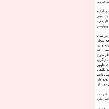
نه فریب
م آماده
 یك «هم
تاریخی،
وپولیسم
در میان
چه شعار
نه و در
است، نه
نظر طرح
، دیگری
ای ظهور
د نگاهی
ی دانند
وده وار
دهد. از
 قدرت -
نم یعنی
ی هم در