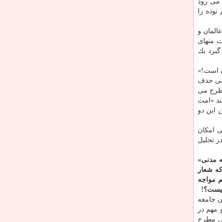
 می رود
توده را
المان و
 منهای
گیرد یك
ن است!»
اس را حذف می كنید. حذف كارشناس و موضوع‎ شناس یعنی حذف
مطرح می
ند «امت
 این دو
تی امكان
ر تحلیل
ه مدنی»
كه شعار
م مواجه
نیست؟!
ن جامعه
 مهم در
اص مطرح