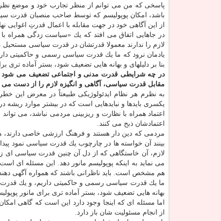
پاسخی كه من می توانم از منظر تجارب خود و موضع نظریه
باشد، امكان پوپولیسم كه توسط صاحب منصبان قدرت سیاسی
از این آگاهی خود در جهت مقابله با اعمال قدرتِ اغوایی ن
در جاهایی اتفاق می افتد كه یك «سیاست زدگی همراه با
لازم را ندارند معمولا قدرتشان در قدرت سیاسی مستحیل 
یادمان نرود كه ما یك قدرت سیاسی رسمی و حاكمیتی دار
بنا بر دلیلهای و بهانه هایی تضعیف شود، بستر آماده تری ب
در چه شرایطی قدرت مدنی و اجتماعی تضعیف می شود و ا
مقابل قدرت سیاسی، آگاهی و انگیزه لازم را از دست می د
به نظرم هر نظام ایدئولوژیكی طبیعتاً در معرض این خطر
یكسری بایدها و نبایدهایی است كه در بیشتر موارد ریشه در
اعتماد همراه با نظارت و ریزبینی مردمی نباشد، می توان
اعتمادشان ذبح می كنند.
مردمی كه دین دار هستند و فرهنگ ارزشی خاصی دارند، هم
بینند آن خواسته ها در چارچوب یك قدرت سیاسی نمود پیدا 
لازم، آن خاستگاهی كه از دل آن چنین قدرت سیاسی ای زا
می نماید به اینكه پوپولیسم مانور دهد. این مسئله ای اس
هم مشخص است. باید ناظرانی باشند كه همواره آگهی دهند
ما یك قدرت سیاسی رسمی و حاكمیتی داریم، و یك قدرت م
بهانه هایی تضعیف شود، بستر آماده تری برای مانور پوپول
اما مسئله ای كه اینجا وجود دارد این است كه گاهی امكان د
از انجام مسئولیت شان باز دارد.