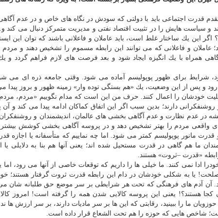
قدم قدرت اجتماعی باید با دولتی كه سودش در نگاه های خاص و در عدم آگاه
 و سیاست هایش را در تثبیت اقتصاد نفتی و مدیریت متمركز دنبال می كند و...
؟ اگر این یك ساختار غلط است، باید عاملان و فاعلانی باشند كه توان این ایست
ند؛ عاملان و فاعلانی كه می توانند این رابطه مسموم را تشخیص دهند و مردم ر
 آگاهی همراه با یك انگیزه ایجاد شود و بعد فرصت های لازم فراهم گردد و یك
د، شرایط برای ظهور پوپولیسم آماده می شود. وقتی جامعه ذره ای می شو
رود و پس از این وضعیت، یك «هم بستگی توده وار» زمینه ظهور و بروز پیدا می
املیت خودشان را اعمال كنند. حرف من این است كه مدام نگوییم «مردم، مردم
روشنفكرانی دارند؛ بدین سبب اگر این اتفاق كماكان ادامه پیدا می كند و آن 
یشه در عدم نظارت و عدم آگاهی بخشی های عالمان، اندیشمندان و روشنفكران م
های واقعی مردم را بهتر تشخیص دهد و در پروسه آگاهی بخشی كوشش بیشتر
درت مانور پوپولیسم كمتر می شود. اما چه نماییم كه متأسفانه یا اجازه قدر
ندان ما هم گاهی در قدرت مستحیل شده اند؛ یعنی آنها هم بنا به دلایلی یا ا
ابطه «قدرت –ثروت» هستند.
 ادا نمی كنند. ما خیلی ها را داریم كه توقعات خاصی از آنها می رود، اما 
حت! یا به شكلی خودشان در دام این رابطه قدرت ثروت گرفتار هستند؛ خو
ند. آن آدم های فرهنگی كه تحت هر شرایطی بر سر موضع حق طلبانه شان می 
ن كجا هستند؟! یعنی این پروسه كالایی شدن همه را گرفته است! امروز كال
ویان ما را ببینید، رقابتی كه این ها بر سر مادیات دارند، بر سر ارزش ها ندا
ست؛ شاخص هایی كه حوزه را هم تحت الشعاع قرار داده است.