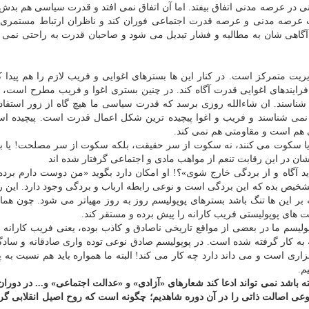
ی در عرصه مدنی اتفاق بیفتد. اما آن اتفاق نمی افتد و قدرت سیاسی هم بدش 
ارت عرصه مدنی و عرصه قدرت اجتماعی فوران كند و ناظران ارتباط مستمری 
آگاهی شان به مطالبه و فشار تبدیل می شود و صاحبان قدرت به راحتی نمی تو
ت متمركز است. در كنار این ها بسترهای اغوایی و فریب لازم را هم پیدا كر
ز فرایندهای اغوایی قدرت آگاه كند. در چنین بستری اغوا و فریب مطرح است، 
شناسند. ان شاءالله روزی برسد كه قدرت سیاسی ما هیچ گاه از زور استفاده
را نمی شناسند و فریب و اغوا پیچیده ترین شكل اعمال قدرت است. پیچیده 
ی هم است و مقاومتی هم نمی كند.
اما یا سكوت می كنند، نه سكوت از سر حقیقت، بلكه سكوت از سر مصلحت! یا 
ن در این رقابت تنعم از مواهب مادی و اجتماعی گرفتار شده اند
 باید آگاه و از بردگی خارج شوی»؟! او امكان دارد بگوید «من دوست دارم برده
یص بده كه این بردگی است و نوعی رابطه ارباب و بردگی وجود دارد. این را
 بر این ها تنگ باشد بسترهای پوپولیسم روز به روز مهیاتر می شود. چون هما
 های پوپولیستی فریب كارانه را پیش برده و مستقر كند.
ولیسم ما در بعضی از مواقع تاریخی ناصادق و كاذب بوده، یعنی فریب كارانه و
نه به كار گرفته شده است. در پوپولیسم صادق نوعی توده واری صادقانه و ساد
زاری است و می داند دارد چه كار می كند! البته ما همواره باید هم نسبت به پ
م.
 باشد نمی تواند ادعا كند شعارهای «آزادی» و «عدالت اجتماعی» و... در دوران 
وعی اصالت ذاتی را در آن دوره شاهدیم؛ چگونه است كه روح اصیل انقلابی گ