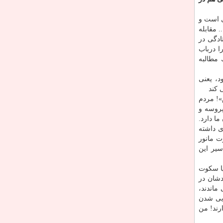
ی است و
 مقابله
ادگی در
ا درباب
 مطالبه
د، یعنی
 كند
»! مردم
پروسه و
ا دارد.
ی داشته
ت مانور
سیر این
یا سكوت
دشان در
ماندند،
ایی شدن
رند! من