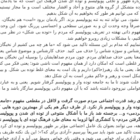
باره ظهور و تجلی پوپولیسم و توده ای شدن فرهنگ این است كه ما یادمان
ه متشكل از گروه های متنوع و آحاد و اقشار مختلف است و ما مجاز نیستیم 
ه می توانیم هر طور كه بخواهیم به آن شكل بدهیم.
ود، می تواند تنه به تنه پوپولیسم بزند. اگر یادمان برود «امت» هم نخبگان، ع
و صرفاً وجه وحدت آن و به صورتی سطحی و احساسی پررنگ شود، این وحدت
مفهوم ذاتی نهفته در تعریف پوپولیسم كه مردم را «توده بی شكل» در نظر می 
یم، با مشكلات زیادی روبرو خواهیم شد.
نماییم كه مدام بر این مسئله تاكید می شود كه «ما هر چه می كشیم از نخبگا
این یعنی چه؟! وقتی شما نخبه را حذف می كنید، یعنی كارشناس و سوژه شن
معنا یعنی حذف صداهای مردم. چون مردم صداهایشان را بوسیله این نخبگان 
یر غلطی است كه امكان دارد از همان مفهوم امت ناشی شود؛ یعنی فكر می كن
یعنی ما یك رهبر(حاكم) داریم و یك امت به معنای غلط توده بی شكل. و بین
 شكل است و رهبر و حاكم مقرر است به آن شكل دهد.
ر علت شوند تا ما به جامعه توده وار و پوپولیسم گرفتار شویم. یعنی و به عبار
واملی نیزوجود داشته باشد كه با آن مفهوم ذاتی پوپولیسم سازگار باشد و ما د
برای رشد قدرت اجتماعی مردم صورت گرفت و لااقل در مقطعی مفهوم «جامع
وده وار و پوپولیسم باز نكرد. از طرف دیگر هم یكی از مهمترین دوره هایی 
می» و... برجسته شد باز ما با اَشكال متنوعی از توده ای شدن و پوپولیس
رفتن مردم» یا كنشگری آنها لزوما به معنای طرد فرهنگ توده ای یا پوپولیسم 
ه، می توانند بعنوان یك عامل اجتماعی مؤثر بر ظهور پوپولیسم و توده ای كرد
ت تاكید می شود باید سریعاً بپرسیم «آزادی برای كه؟»؛ این یك نكته ظریف و
 این آزادی برای خواص می شود و وقتی پای خواص وسط می آید و آزادی خو