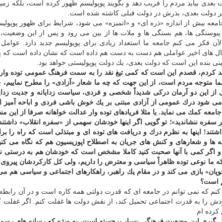
بعدی بیاید مردم را فریب دهد و بگویند پوپولیسم ظهور كرده است، بلكه زمی
 هر دولت بعدی، بذرش در دولت قبلی كاشته شده است.
جامعه بیش از اندازه «ذره ای» و «اتمیزه» می شود، شرایط برای ظهور پوپولیس
یوستگی ها، هم بستگی ها و ملات ها از بین می رود و پس از این وضعیت،
الآن فكر می كنم جامعه ما استعداد زیادی برای پوپولیسم جدید دارد. عوامل 
 سال های اخیر عواملی هم دست به دست هم داده است كه نشان داده است كه پ
نی بنده این است كه دولت بعدی، یك دولت پوپولیستی خواهد بود.
اكید كردم، قصدم این است كه كمی تیغ نقد را به سمت فرهنگ عمومی توده وار 
 متوجه مردم است، از این جهت كه چه ما شعار «آزادی» را مطرح نماییم، 
ز این دو آرمان دركی شدیداً شخصی و فردی، سیاست زدایانه و جدیت زدایا
می شود درك عمومی از آزادی مبتنی بر یك خوش باشی فردی و اباحه آمیز 
امعه كمك می نماید. یا مثلا فریادهای توده وار عدالت خواهانه صرفا از این م
 سفره ننشاندید»؛ تو گویی اگر اینها خودشان سهمی از «سفره انقلاب» داشتند
شتند! اینها به نظرم درك و دریافت های توده ای و مبتذلی است كه راه را بر
غه ها و شعارهای و كنش های جریان به اصطلاح اپوزیسیون هم كه نگاه می كنی
د و اگر كمی با آنها صحبت كنید كاملا مشخص است كه خودشان هم به درستی نم
ه ما نوعی توده ظاهراً سیاسی و معترض را داریم، ولی كل كاركردشان پیروی ت
پان» بازی می كند و در مقام یك راهبر، راهكارهای اجتماعی و سیاسی هم می 
م است؟
د كنم كه نمی توانم در جامعه ای كه قدرت دولتی همه كاره است و در آن رابطه
 را به قدرت اجتماعی تحمیل كند، از نقش دولت ها غفلت كنم. اگر غفلت ك
كرده ام
كل گیری این وضعیت فرهنگی بسیار برجسته است، به ویژه كه رسانه های رسم