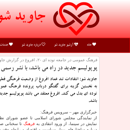
جاوید شو
خانه
آرشیو جاوید شو
درباره جاوید شو
خدمات
فرهنگ عمومی در جامعه توده ای -۲، افروغ در گزارش جاوید شو:
پوپولیسم جدید در راه می باشد، با نشر رسمی
جاوید شو: انتقادات تند عماد افروغ از وضعیت فرهنگی فعلی
به نخستین گزینه برای گفتگو درباب پرونده فرهنگ عمو
توده ای بدل می كند. افروغ معتقد می باشد پوپولیسم جدید
باشد.
خبرگزاری مهر – سرویس فرهنگ:
از نمایندگی مجلس شورای اسلامی تا عضو شورای نظا
نمایش در سینما، از ورود انتقادی به
فرهنگ
تا سخنانی صر
درباره ساختارهای بیمار سیاست و اقتصاد و رابطه «قدر