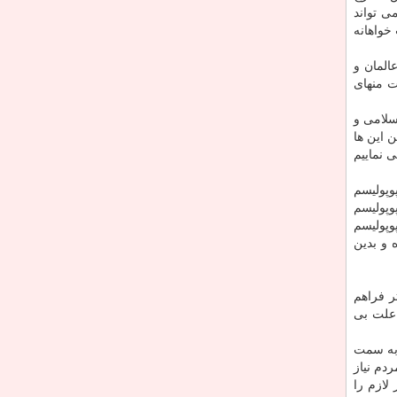
ی تواند
خواهانه
المان و
 منهای
سلامی و
 این ها
 نماییم
وپولیسم
وپولیسم
وپولیسم
 و بدین
ر فراهم
 علت بی
 به سمت
دم نیاز
لازم را