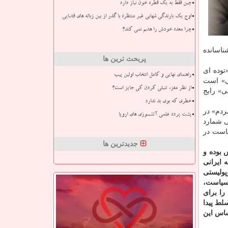
چین فقط به یک قطره خون نیاز دارد
اوج یک بارندگی شهابی غیر منتظره با گذر از بین زباله های فضایی
چرا معده خودش را هضم نمی کند؟
ناسانده
پربحث ترین ها
توده ای
راهنمای نهایی و کامل انتخاب اولین پیپ
سی» است
از نظر مغز، تنبلی کردن کی جایز است؟
ی» رایج
خطری که بوی بد ندارد
ردم» در
پشت پرده علمی آتشسوزی های اروپا
ی شمارد
است در
جدیدترین ها
 بوده و
 ایرانی
پولیستی
 سیاست،
را برای
لط پیدا
ساس این