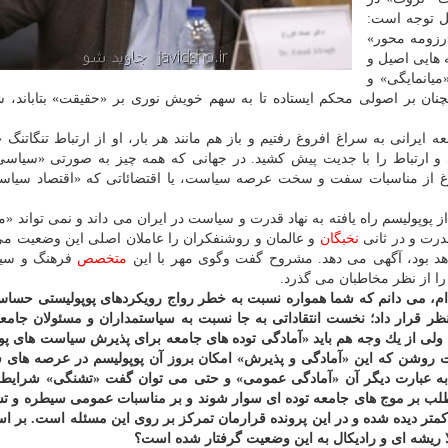
بل توجه است:
«رزومه محور»
 هایی اصیل و
یانمایگی» و
نان بر اصولی محكم ایستاده تا به سهم خویش نوری بر «حقیقت» بتاباند، ش
یرانی به سراغ افروغ رفتیم و باز هم مانند هر بار، او از ارتباط تنگاتنگ «
د و ارتباط را با جدیت پیش كشید. در جهانی كه همه چیز به صورتی «سیا
رغ از مناسبات سفت و سخت عرصه سیاست، یا اقتضائاتی كه «اقتصاد سیاس
ز پوپولیسم راه یافته به نهاد قدرت و سیاست در ایران می داند و نمی تواند «م
قدرت و در ثانی
نخبگان
و عالمان و روشنفكران را عاملان اصلی این وضعیت م
واهد بود، آگهی می دهد. مشروح گفت وگوی مهر با این
متخصص
فرهنگ و سی
ا از نظر مخاطبان می گذرد.
م، می دانم كه شما همواره نسبت به خطر رواج رویكردهای پوپولیستی حساس
نظر قرار داد؛ نخست انتقاداتی به جا نسبت به سیاستمداران و مسئولان جامعه
؛ ولی از یك وجه هم باید «آمادگی توده های جامعه برای پذیرش سیاست های پو
علت روشن كه این «آمادگی و پذیرش» امكان بروز آن پوپولیسم در عرصه های
د. به عبارت دیگر آن «آمادگی عمومی» و حتی می توان گفت «تشنگی» شرایط 
لب بر موج های جامعه توده ای سوار شوند و بر مناسبات عمومی سیطره و تس
 كمتر دیده شده و در این پرونده قرارمان تمركز بر روی این مسئله است. بر ا
ا ریشه ای و رادیكال به این وضعیت گرفتار شده است؟