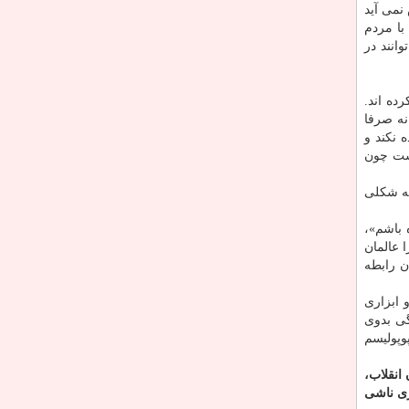
نمی آید
با مردم
انند در
ده اند.
نه صرفا
 نكند و
است چون
به شكلی
 باشم»،
 عالمان
ن رابطه
 ابزاری
گی بدوی
وپولیسم
انقلاب،
ری ناشی