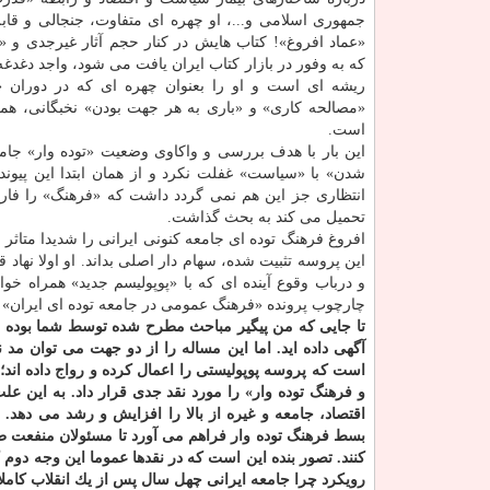
جمهوری اسلامی و...، او چهره ای متفاوت، جنجالی و قا
«عماد افروغ»! كتاب هایش در كنار حجم آثار غیرجدی و 
كه به وفور در بازار كتاب ایران یافت می شود، واجد دغدغه
ریشه ای است و او را بعنوان چهره ای كه در دوران «م
«مصالحه كاری» و «باری به هر جهت بودن» نخبگانی، همچ
است.
این بار با هدف بررسی و واكاوی وضعیت «توده وار» جامعه ا
شدن» با «سیاست» غفلت نكرد و از همان ابتدا این پیون
انتظاری جز این هم نمی گردد داشت كه «فرهنگ» را فا
تحمیل می كند به بحث گذاشت.
افروغ فرهنگ توده ای جامعه كنونی ایرانی را شدیدا متاثر ا
این پروسه تثبیت شده، سهام دار اصلی بداند. او اولا نهاد 
و درباب وقوع آینده ای كه با «پوپولیسم جدید» همراه خ
چارچوب پرونده «فرهنگ عمومی در جامعه توده ای ایران» ر
تا جایی كه من پیگیر مباحث مطرح شده توسط شما بوده ا
آگهی داده اید. اما این مساله را از دو جهت می توان مد 
است كه پروسه پوپولیستی را اعمال كرده و رواج داده اند
و فرهنگ توده وار» را مورد نقد جدی قرار داد. به این 
اقتصاد، جامعه و غیره از بالا را افزایش و رشد می ده
بسط فرهنگ توده وار فراهم می آورد تا مسئولان منفعت ط
كنند. تصور بنده این است كه در نقدها عموما این وجه دوم
رویكرد چرا جامعه ایرانی چهل سال پس از یك انقلاب كامل