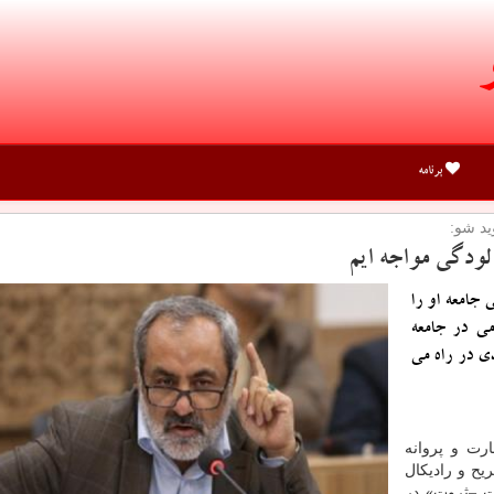
برنامه
 لودگی مواجه ایم
 جامعه او را
می در جامعه
ی در راه می
رت و پروانه
یح و رادیكال
ت –ثروت» در