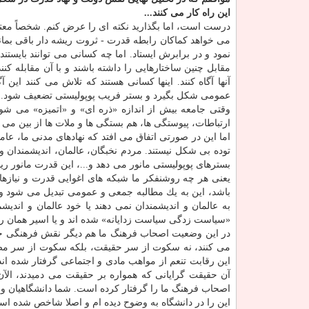
این راه كار می كنند...
درست است، اما بگذارید نكته ای را عرض كنم. شخصاً معت
می خواهد كماكان رابطه قدرت - ثروت ریشه دار باقی بماند
نمود و در برابرش ایستاد. اما چه كسانی می توانند بایستند
مقابل چنین ساختارهایی را داشته باشند و با آن مقابله كن
آنها آگاه كنند. اینها كسانی هستند كه تلاش می كنند این
عمومی شكل بگیرد و بستر فریب پوپولیستی تضعیف شود.
وقتی جامعه بیش از اندازه «ذره ای» و «اتمیزه» می شو
ارتباطات، پیوستگی ها، هم بستگی ها و ملات ها از بین می 
اما این در صورتی اتفاق می افتد كه نهادهای مدنی ما، ع
توده بی شكل نیستند. مردم نخبگان، عالمان، اندیشمندان و 
بسترهای پوپولیستی مانور می دهد و...، این قدرت مانور ر
یعنی هر چه روشنفكر ما شبكه های اغوایی قدرت و نیاز
باشد، این به یك مطالبه جمعی و عمومی تبدیل می شود و ق
به عالمان و اندیشمندان نمی دهند یا خود عالمان و اندیشم
«سیاست زدگی سیاست زدایانه» شده اند و یا اسیر همان ر
در این وضعیت اصحاب فرهنگ ما هم دیگر نقش فرهنگی خودرا
می كنند، نه سكوت از سر حقیقت، بلكه سكوت از سر مصل
این رقابت تنعم از مواهب مادی و اجتماعی گرفتار شده ا
آن حقیقت گرایانی كه همواره بر حقیقت می دمیدند، الآ
اصحاب فرهنگ ما را گرفتار كرده است. شما دانشگاهیان و حوز
این را در دانشگاه به وضوح دیده ام و اصلا شاخص شده ا