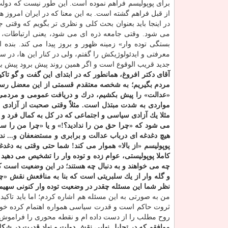
برای پوپولیسم فراهم نموده است. این طور نیست كه دولت 
از قبل فراهم گشته است. به این معنا كه در ایران امروز
در اینجا باید بعنوان بحث كلی و نظری تر بگویم كه وقتی 
می شود. وقتی جامعه ذره ای می شود، یعنی ارتباطات، پ
بستگی توده وار» زمینه ظهور و بروز پیدا می كند. بنده 
معرفتی و ایدئولوژیكش را گفتم، ولی در كنار این ها، در
جدید قریب الوقوع است و اگر همین روند پیش برود پیش بی
آقای دكتر افروغ، همانطور كه در ابتدای این گفت و گو ت
مردم بگیریم؛ به شخصه معتقدم قسمتی از این معضل رسما
«عدالت» را پیش بكشیم، درك و دریافت عمومی و مردمی ا
مواردی به شدت مبتذل است. مثلاً وقتی صحبت از آزادی 
مثلا یك آزادی سیاسی و اجتماعی كه در كل به كمال فرد و ج
می شود كه «چرا حق من را ندادید؟!» و یا «چرا من را سر
هیچ دغدغه ای درباب عدالت و برابری و مستضعفان و... ندا
پوپولیسم «از بالا» هموار می كند! شما حتی وقتی به دغد
كاملا پوپولیستی، عوام زده و توده وار را تشخیص می دهی
چه می خواهند و به دنبال چه هستند؛ در این وضعیت است ك
و گله وار از یك سلبریتی است كه بنا به منافعش نقش «چو
نظر شما این مسئله چقدر در وضعیت توده وار كنونی سهی
من به صورتی به این مسئله هم اشاره كردم؛ اما باید تاكی
ثروت حاكم است و قدرت سیاسی همواره اهتمام كرده خودش
روح مطلب را از دست داده ام و نقطه محوری را فراموش 
موافقم كه در تحلیل نهایی نقش دولت و نهاد قدرت در ش