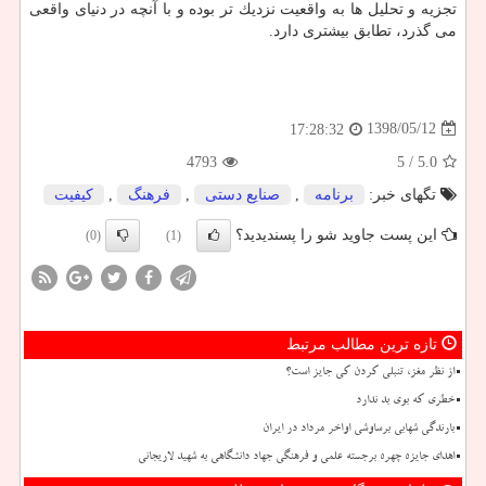
تجزیه و تحلیل ها به واقعیت نزدیك تر بوده و با آنچه در دنیای واقعی
می گذرد، تطابق بیشتری دارد.
1398/05/12
17:28:32
4793
/ 5
5.0
تگهای خبر:
برنامه
,
صنایع دستی
,
فرهنگ
,
كیفیت
این پست جاوید شو را پسندیدید؟
(0)
(1)
تازه ترین مطالب مرتبط
از نظر مغز، تنبلی کردن کی جایز است؟
خطری که بوی بد ندارد
بارندگی شهابی برساوشی اواخر مرداد در ایران
اهدای جایزه چهره برجسته علمی و فرهنگی جهاد دانشگاهی به شهید لاریجانی