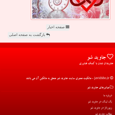
صفحه اخبار
بازگشت به صفحه اصلی
جاوید شو
جاویدان شدن با کمک فناوری
javidsho.ir - مالکیت معنوی سایت جاوید شو متعلق به مالکین آن می باشد
میانبرهای جاوید شو
درباره ما
بک لینک در جاوید شو
رپورتاژ در جاوید شو
مطالب جاوید شو