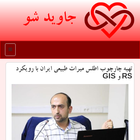
جاوید شو
منو
تهیه چارچوب اطلس میراث طبیعی ایران با رویكرد
RS و GIS