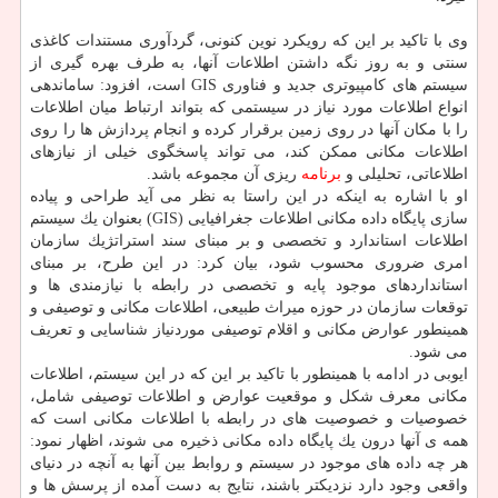
وی با تاكید بر این كه رویكرد نوین كنونی، گردآوری مستندات كاغذی
سنتی و به روز نگه داشتن اطلاعات آنها، به طرف بهره گیری از
سیستم های كامپیوتری جدید و فناوری GIS است، افزود: ساماندهی
انواع اطلاعات مورد نیاز در سیستمی كه بتواند ارتباط میان اطلاعات
را با مكان آنها در روی زمین برقرار كرده و انجام پردازش ها را روی
اطلاعات مكانی ممكن كند، می تواند پاسخگوی خیلی از نیازهای
اطلاعاتی، تحلیلی و
برنامه
ریزی آن مجموعه باشد.
او با اشاره به اینكه در این راستا به نظر می آید طراحی و پیاده
سازی پایگاه داده مكانی اطلاعات جغرافیایی (GIS) بعنوان یك سیستم
اطلاعات استاندارد و تخصصی و بر مبنای سند استراتژیك سازمان
امری ضروری محسوب شود، بیان كرد: در این طرح، بر مبنای
استانداردهای موجود پایه و تخصصی در رابطه با نیازمندی ها و
توقعات سازمان در حوزه میراث طبیعی، اطلاعات مكانی و توصیفی و
همینطور عوارض مكانی و اقلام توصیفی موردنیاز شناسایی و تعریف
می شود.
ایوبی در ادامه با همینطور با تاكید بر این كه در این سیستم، اطلاعات
مكانی معرف شكل و موقعیت عوارض و اطلاعات توصیفی شامل،
خصوصیات و خصوصیت های در رابطه با اطلاعات مكانی است كه
همه ی آنها درون یك پایگاه داده مكانی ذخیره می شوند، اظهار نمود:
هر چه داده های موجود در سیستم و روابط بین آنها به آنچه در دنیای
واقعی وجود دارد نزدیكتر باشند، نتایج به دست آمده از پرسش ها و