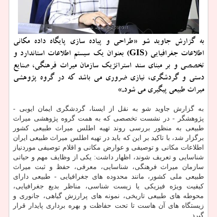
به گزارش جاوید شو «طراحی و پیاده سازی پایگاه داده مكانی
اطلاعات جغرافیایی (GIS) بعنوان یك سیستم اطلاعات استاندارد و
تخصصی و بر مبنای سند استراتژیك سازمان میراث فرهنگی، صنایع
دستی و گردشگری، نیازی ضروری می باشد كه در گروه پژوهشی
میراث طبیعی پیگیری می شود.»
به گزارش جاوید شو به نقل از ایسنا، گردشگری ایمان ایوبی -
پژوهشگر - در نشست تخصصی كه به همت گروه پژوهشی میراث
طبیعی به منظور بررسی روند تهیه اطلس میراث طبیعی كشور
برگزار شد، با تاكید بر این كه باید در تهیه اطلس میراث طبیعی ایران
اطلاعات مكانی و توصیفی و عوارض مكانی و اقلام توصیفی موردنیاز
شناسایی و تعریف شوند، اظهار داشت: یكی از وظایف مهم و حیاتی
سازمان میراث فرهنگی، شناسایی، معرفی، حفظ و ثبت میراث
طبیعی ملی كشور، مانند محدوده های جغرافیایی - طبیعی دارای
كیفیت ویژه فیزیكی یا زیست شناسی، مناظر بدیع جغرافیایی،
محوطه های طبیعی تاریخی، نمونه های پرارزش گیاهی، جانوری و
زیستگاه های آن هاست تا تحت حفاظت و بهره برداری پایدار قرار
گیرد.