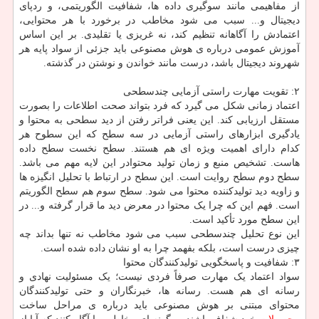
از مفاهیمی مانند سوگیری داده ها، شفافیت الگوریتمی، و ردپای
دیجیتال و... سبب می شود مخاطب در برخورد با هر محتوایی،
اعتمادش را آگاهانه تنظیم کند، نه غریزی یا تقلیدی. بر این اساس
آموزش عمومی درباره ی هوش مصنوعی باید جزئی از سواد پایه هر
شهروند دیجیتال باشد، درست مانند خواندن و نوشتن در گذشته.
۲: تقویت مهارت راستی آزمایی چندسطحی
اعتماد زمانی شکل می گیرد که فرد بتواند صحت اطلاعات را بصورت
مستقل ارزیابی کند. این یعنی فراتر رفتن از دید سطحی به محتوا و
یادگیری ابزارهای راستی آزمایی در سه سطح که این سطوح هر
کدام دارای اهمیت ویژه ای هم هستند. سطح نخست سطح داده
هاست. تشخیص منبع و زمان تولید محتوادر این لایه مهم می باشد.
سطح دوم سطح روایت است. این سطح در ارتباط با تحلیل انگیزه ها
و زاویه دید تولیدکننده محتوا می شود. سطح سوم هم سطح الگوریتم
است. فهم این که چرا یک محتوا در معرض دید ما قرار گرفته و... در
این سطح مورد تأکید است.
این نوع تحلیل چندسطحی سبب می شود مخاطب نه تنها بداند چه
چیزی درست است، بلکه بفهمد چرا به او نشان داده شده است.
۳: شفافیت و پاسخگویی تولیدکنندگان محتوا
سواد اعتماد یک مهارت صرفاً فردی نیست؛ یک مسئولیت نهادی و
رسانه ای هم هست. رسانه ها، خبرنگاران و حتی تولیدکنندگان
محتوای مبتنی بر هوش مصنوعی باید درباره ی مراحل ساخت