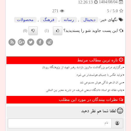
1404/08/04
12:26:13
271
/ 5
5.0
تگهای خبر:
دیجیتال
,
رسانه
,
فرهنگ
,
محصولات
این پست جاوید شو را پسندیدید؟
(0)
(1)
تازه ترین مطالب مرتبط
برگزاری مراسم بزرگداشت سالروز بازدید رهبر شهید از پژوهشگاه رویان
تولید عکس با جمینای هوشمندتر می شود
سی ان ان هم شاکی هوش مصنوعی شد
چاپ مقاله دو استاد دانشگاه صنعتی شریف در نشریه معتبر بین المللی
نظرات بینندگان در مورد این مطلب
لطفا شما هم
نظر دهید