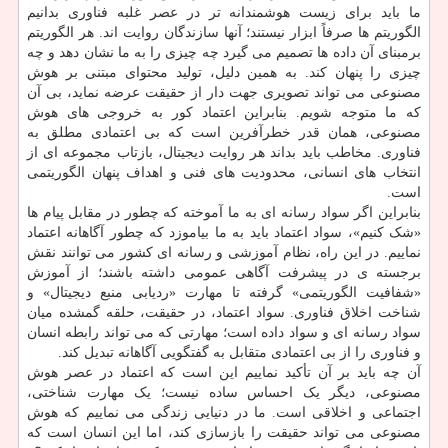
ما باید برای زیست هوشمندانه تر در عصر غلبه فناوری بدانیم
الگوریتم ها صرفاً ابزار نیستند؛ آنها سازندگان روایت اند. هر الگوریتم
برمبنای آن داده ها تصمیم می گیرد چه چیزی را به ما نشان دهد و چه
چیزی را پنهان کند. به همین دلیل، تولید محتوای مبتنی بر هوش
مصنوعی می تواند تصویری جهت دار از حقیقت عرضه نماید، بی آن
که ما متوجه شویم. بنابراین اعتماد کور به خروجی های هوش
مصنوعی، همان قدر خطرآفرین است که بی اعتمادی مطلق به
فناوری. مخاطب باید بداند هر روایت دیجیتال، بازتاب مجموعه ای از
انتخاب های انسانی، محدودیت های فنی و اهداف پنهان الگوریتمی
است.
بنابراین اگر سواد رسانه ای به ما آموخته که چطور در مقابل پیام ها
«شک کنیم»، سواد اعتماد باید به ما بیاموزد که چطور آگاهانه اعتماد
نماییم. در این راه، نظام آموزشی و رسانه ای کشور می توانند نقش
برجسته ی در پیشرفت آگاهی عمومی داشته باشند؛ از آموزش
«شفافیت الگوریتمی» گرفته تا مهارت «ردیابی منبع دیجیتال» و
شناخت اخلاق فناوری. سواد اعتماد، در حقیقت، حلقه گمشده میان
سواد رسانه ای و سواد داده است؛ مهارتی که می تواند رابطه انسان
و فناوری را از بی اعتمادی متقابل به گفتگویی آگاهانه تبدیل کند.
آن چه باید بر آن تأکید نماییم این است که اعتماد در عصر هوش
مصنوعی، دیگر یک احساس ساده نیست؛ یک مهارت شناختی،
اجتماعی و اخلاقی است. ما در دنیایی زندگی می نماییم که هوش
مصنوعی می تواند حقیقت را بازسازی کند، اما این انسان است که