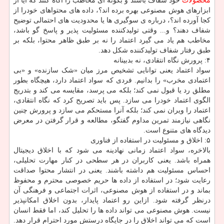
محصولات
خود شفاف باشند و بگونه ای مخاطب را آگاه کنند که آیا از
ابزارهای هوش مصنوعی بهره برده اند؟، داده های محتواهای خودرا از
کجا آورده اند؟، درباره ی سوگیری ها یا محدودیت های احتمالی توضیح
شفاف دهند؟ و... وقتی تولیدکننده مسئولیت پذیر و پاسخ گو باشد،
مخاطب هم یاد می گیرد اعتماد را نه بر طبق ظاهر محتوا، بلکه بر
طبق رفتار شفاف تولیدکننده شکل دهد.
۴: پرورش نگاه انتقادی، نه بدبینانه
سواد اعتماد یعنی توانایی تشخیص مرز میان «شک سازنده» و «بی
اعتمادی مخرب» را بدانیم. فردی که سواد اعتماد دارد، هیچگاه بطور
مطلق رد یا قبول نمی کند؛ بلکه می پرسد، مقایسه می کند و بتدریج
الگوی اعتماد خودرا می سازد. پس باید تصریح کرد که نگاه انتقادی،
اعتماد را ویران نمی کند؛ بلکه آنرا مستحکم می سازد و پرورش چنین
نگاهی نیازمند تمرین مداوم گفتگو، مطالعه و قرار گرفتن در معرض
دیدگاه های متنوع است.
۵: اخلاق و مسئولیت در استفاده از فناوری
بالاخره، سواد اعتماد زمانی نهادینه می شود که با اخلاق دیجیتال
همراه باشد. یعنی کاربران در هر سطحی در کنار مهارت تحلیلی،
احساس مسئولیت هم داشته باشند. یعنی در انتشار محتوا صداقت
رعایت شود؛ در استفاده از داده ها حریم خصوصی محترم و محفوظ
بماند و در استفاده از هوش مصنوعی، اثرات اجتماعی و فرهنگی آن
درنظر گرفته شود. ازاین رو اعتماد پایدار، بدون اخلاق امکانپذیر
نیست. هوش مصنوعی می تواند داده ها را تحلیل کند، اما فقط انسان
است که می تواند اخلاق را در جایگاه درستش مورد احترام قرار دهد.