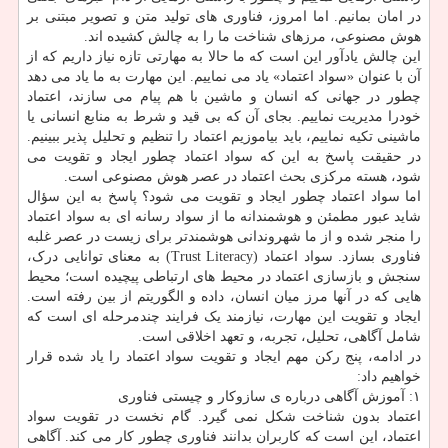
در امان بمانیم. اما امروز، فناوری های تولید متن و تصویر مبتنی بر
هوش مصنوعی، مرزهای شناخت ما را به چالش کشیده اند.
این چالش یادآور این است که ما حالا به مهارتی تازه نیاز داریم که از
آن با عنوان «سواد اعتماد» یاد می نماییم. این مهارت به ما یاد می دهد
چطور در جهانی که انسان و ماشین با هم پیام می سازند، اعتماد
خودرا مدیریت نماییم. بجای آن که بی قید و شرط به منابع انسانی یا
ماشینی تکیه نماییم، باید بیاموزیم اعتماد را تنظیم و تحلیل پذیر ببینیم.
در حقیقت پاسخ به این که سواد اعتماد چطور ایجاد و تقویت می
شود، هسته مرکزی بحث اعتماد در عصر هوش مصنوعی است.
اما سواد اعتماد چطور ایجاد و تقویت می شود؟ پاسخ به این سؤال
شاید عبور مطمئن و هوشمندانه ما از سواد رسانه ای به سواد اعتماد
را منجر شده و از ما شهروندانی هوشمندتر برای زیست در عصر غلبه
فناوری بسازد. سواد اعتماد (Trust Literacy) به معنای توانایی درک،
سنجش و بازسازی اعتماد در محیط های ارتباطی پیچیده است؛ محیط
هایی که در آنها مرز میان انسان، داده و الگوریتم از بین رفته است.
ایجاد و تقویت این مهارت، نیازمند یک فرایند چندمرحله ای است که
شامل آگاهی، تحلیل، تجربه، و تعهد اخلاقی است.
در ادامه، پنج رکن مهم ایجاد و تقویت سواد اعتماد را یاد شده قرار
خواهیم داد:
۱: آموزش آگاهی درباره ی سازوکار و چیستی فناوری
اعتماد بدون شناخت شکل نمی گیرد. گام نخست در تقویت سواد
اعتماد، این است که کاربران بدانند فناوری چطور کار می کند. آگاهی