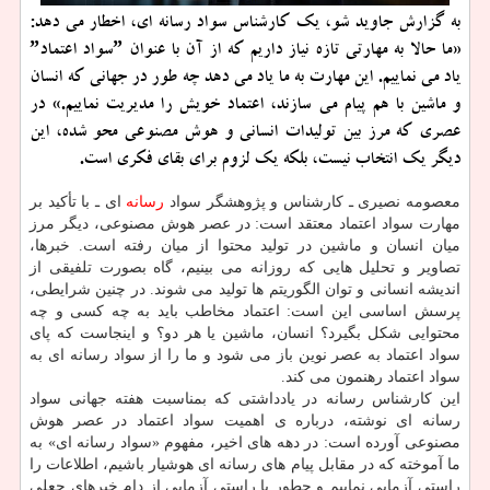
به گزارش جاوید شو، یک کارشناس سواد رسانه ای، اخطار می دهد:
«ما حالا به مهارتی تازه نیاز داریم که از آن با عنوان ˮسواد اعتمادˮ
یاد می نماییم. این مهارت به ما یاد می دهد چه طور در جهانی که انسان
و ماشین با هم پیام می سازند، اعتماد خویش را مدیریت نماییم.» در
عصری که مرز بین تولیدات انسانی و هوش مصنوعی محو شده، این
دیگر یک انتخاب نیست، بلکه یک لزوم برای بقای فکری است.
معصومه نصیری ـ کارشناس و پژوهشگر سواد
رسانه
ای ـ با تأکید بر
مهارت سواد اعتماد معتقد است: در عصر هوش مصنوعی، دیگر مرز
میان انسان و ماشین در تولید محتوا از میان رفته است. خبرها،
تصاویر و تحلیل هایی که روزانه می بینیم، گاه بصورت تلفیقی از
اندیشه انسانی و توان الگوریتم ها تولید می شوند. در چنین شرایطی،
پرسش اساسی این است: اعتماد مخاطب باید به چه کسی و چه
محتوایی شکل بگیرد؟ انسان، ماشین یا هر دو؟ و اینجاست که پای
سواد اعتماد به عصر نوین باز می شود و ما را از سواد رسانه ای به
سواد اعتماد رهنمون می کند.
این کارشناس رسانه در یادداشتی که بمناسبت هفته جهانی سواد
رسانه ای نوشته، درباره ی اهمیت سواد اعتماد در عصر هوش
مصنوعی آورده است: در دهه های اخیر، مفهوم «سواد رسانه ای» به
ما آموخته که در مقابل پیام های رسانه ای هوشیار باشیم، اطلاعات را
راستی آزمایی نماییم و چطور با راستی آزمایی از دام خبرهای جعلی