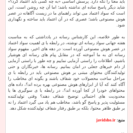
باید معنا را نگه دارد. پرسش اساسی «به چه کسی باید اعتماد کرد؟»
شاید دیگر پاسخ ساده ای نداشته باشد؛ اما آن چه روشن است، این
است که سواد اعتماد می تواند راهنمای ما در زیست آگاهانه در عصر
هوش مصنوعی باشد؛ عصری که در آن اعتماد باید ساخته و نگهداری
شود.
به طور خلاصه، این کارشناس رسانه در یادداشتی که به مناسبت
هفته جهانی سواد رسانه ای نوشته، در رابطه با ی اهمیت سواد اعتماد
در عصر هوش مصنوعی آورده است: در دهه های اخیر، مفهوم سواد
رسانه ای به ما آموخته که در مقابل پیام های رسانه ای هوشیار
باشیم، اطلاعات را راستی آزمایی نماییم و چه طور با راستی آزمایی
از دام خبرهای جعلی در امان بمانیم. رسانه ها، خبرنگاران و حتی
تولیدکنندگان محتوای مبتنی بر هوش مصنوعی باید در رابطه با ی
مراحل ساخت محصولات خود شفاف باشند و بگونه ای مخاطب را
آگاه کنند که آیا از ابزارهای هوش مصنوعی بهره برده اند؟، داده های
محتواهای خودرا از کجا آورده اند؟، در رابطه با ی سوگیری ها یا
محدودیت های احتمالی توضیح شفاف دهند؟ وقتی تولیدکننده
مسئولیت پذیر و پاسخ گو باشد، مخاطب هم یاد می گیرد اعتماد را نه
بر طبق ظاهر محتوا، بلکه بر طبق رفتار شفاف تولیدکننده شکل دهد.
منبع:
javidsho.ir