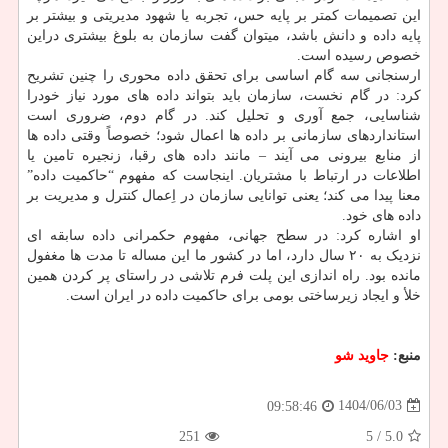
این تصمیمات کمتر بر پایه حس، تجربه یا شهود مدیریتی و بیشتر بر
پایه داده و دانش باشد، میتوان گفت سازمان به بلوغ بیشتری دراین
خصوص رسیده است.
ارسنجانی سه گام اساسی برای تحقق داده محوری را چنین تشریح
کرد: در گام نخست، سازمان باید بتواند داده های مورد نیاز خودرا
شناسایی، جمع آوری و تحلیل کند. در گام دوم، ضروری است
استانداردهای سازمانی بر داده ها اعمال شود؛ خصوصاً وقتی داده ها
از منابع بیرونی می آیند – مانند داده های رقبا، زنجیره تامین یا
اطلاعات در ارتباط با مشتریان. اینجاست که مفهوم “حاکمیت داده”
معنا پیدا می کند؛ یعنی توانایی سازمان در اِعمال کنترل و مدیریت بر
داده های خود.
او اشاره کرد: در سطح جهانی، مفهوم حکمرانی داده سابقه ای
نزدیک به ۲۰ سال دارد، اما در کشور ما این مساله تا مدت ها مغفول
مانده بود. راه اندازی این پلت فرم تلاشی در راستای پر کردن همین
خلأ و ایجاد زیرساختی بومی برای حاکمیت داده در ایران است.
منبع:
جاوید شو
1404/06/03
09:58:46
251
/ 5
5.0