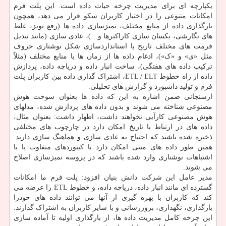
یکپارچه ای برای مدیریت چرخه حیات داده است. این پلت فرم
امکانات متنوعی را در اختیار کاربران سکو قرار می دهد، همچون
بارگذاری داده از منابع مختلف، تمیزسازی داده ها (رفع نویز، غلط
های نگارشی، یکسان سازی کاراکترها و…)، عادی سازی (مانند تبدیل
فرمت های مختلف تاریخ یا استانداردسازی شکل نوشتاری حروف
مثل «ی» و «ک»)، ادغام داده ها از زمان ها یا منابع مختلف (مثلاً
ترکیب داده های هفتگی)، ساخت انبار داده و دریاچه داده، پردازش
داده از راه خطوط ETL / ELT، اشتراک گذاری داده بین کاربران پلت
فرم و تولید داشبورد و گزارش های تحلیلی.
ارسنجانی ضمن اشاره به این که داده ها بعنوان سوخت هوش
مصنوعی شناخته می شوند و بدون داده های پردازش شده، مدلهای
هوش مصنوعی کارآیی نخواهند داشت، اظهار داشت: بعنوان مثال،
داده های در ارتباط با تاریخ امکان دارد در چارچوب های مختلفی
ذخیره شده باشند که احتیاج به عادی سازی و هماهنگ سازی دارند.
همین طور داده های متنی امکان دارد با کیبوردهای متفاوت یا با
اشتباهات نوشتاری وارد شده باشند که در پروسه تمیزسازی اصلاح
می شوند.
مدیر عامل این شرکت دانش بنیان افزود: پلت فرم ما امکانات
گسترده ای مانند انبار داده، دریاچه داده، و خطوط ETL را عرضه می
کند که کاربران با بهره گیری از آنها می توانند داده های خودرا
بارگذاری، نگهداری، بروزرسانی و با سایر کاربران به اشتراک گذارند.
این چرخه کامل مدیریت داده ها، از بارگذاری اولیه تا آماده سازی