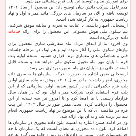
برای آموزش مدلها، توسط این پلت فرم پشتیبانی می شود.
مدیرعامل شرکت دانش بنیان توضیح داد: این محصول از سال ۱۴۰۱
توسعه یافته و الان در سازمان های بزرگی مانند همراه اول و نهاد
ریاست جمهوری به کار گرفته شده است.
ارسنجانی اظهار داشت: با عنایت به تجربه و سابقه موفق شرکت،
تیم سکوی ملی هوش مصنوعی این محصول را برای ارائه
خدمات
داده ای برگزیده است.
وی افزود: ما از ابتدای مرداد ماه سفارشی سازی محصول برای
نیازهای سکوی ملی را آغاز نموده ایم و هم اینک در مرحله جلسات
فنی و هماهنگی های معماری نرم افزاری هستیم. نسخه اولیه پلت
فرم تا پایان مهر ماه تحویل سکوی ملی خواهد شد و نسخه قابل
استفاده غائی نیز تا پایان دی ماه به بهره برداری می رسد.
ارسنحانی ضمن اشاره به ضرورت حرکت سازمان ها به سوی داده
محوری، اظهار داشت: ما در سال ۱۴۰۱ موفق به پیاده سازی اولین
پلت فرم حکمرانی داده در کشور شدیم. اولین سازمانی که از این
پلت فرم استفاده کرد، شرکت همراه اول بود که در همان سال
قرارداد رسمی با ما امضا کرد و تا امروز نیز سه نسخه از این
محصول را دریافت کرده است. همین طور در سال ۱۴۰۲، این پلت
فرم در مناقصه ای که با این موضوع در نهاد ریاست جمهوری انجام
شد نیز برنده شد و به آن نهاد ارائه شد.
وی در ادامه ضمن اشاره به اهمیت بلوغ داده محوری در سازمان ها
اضافه کرد: بلوغ داده محوری به معنای آنست که یک سازمان تا چه
حد تصمیمات خودرا مبتنی بر داده های به روز و جامع می گیرد. هرچه