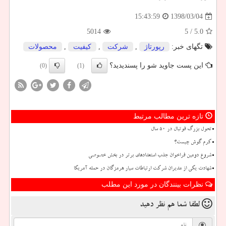
1398/03/04
15:43:59
5014
/ 5
5.0
تگهای خبر:
رپورتاژ
,
شركت
,
كیفیت
,
محصولات
این پست جاوید شو را پسندیدید؟
(0)
(1)
تازه ترین مطالب مرتبط
تحول بزرگ فوتبال در ۵۰ سال
کرم گوش چیست؟
شروع دومین فراخوان جذب استعدادهای برتر در بخش خصوصی
شهادت یکی از مدیران شرکت ارتباطات سیار هرمزگان در حمله آمریکا
نظرات بینندگان در مورد این مطلب
لطفا شما هم
نظر دهید