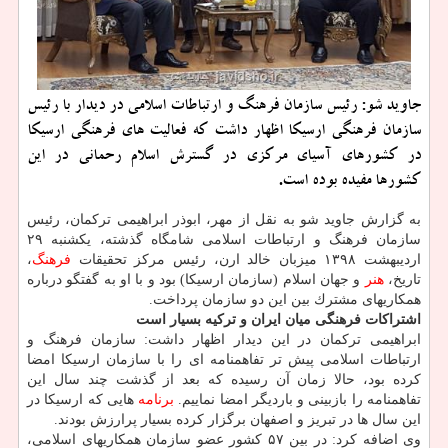
جاوید شو: رئیس سازمان فرهنگ و ارتباطات اسلامی در دیدار با رئیس
سازمان فرهنگی ارسیكا اظهار داشت كه فعالیت های فرهنگی ارسیكا
در كشورهای آسیای مركزی در گسترش اسلام رحمانی در این
كشورها مفیده بوده است.
به گزارش جاوید شو به نقل از مهر، ابوذر ابراهیمی تركمان، رئیس
سازمان فرهنگ و ارتباطات اسلامی شامگاه گذشته، یكشنبه ۲۹
اردیبهشت ۱۳۹۸ میزبان خالد ارن، رئیس مركز تحقیقات
فرهنگ
،
تاریخ،
هنر
و جهان اسلام (سازمان ارسیكا) بود و با او به گفتگو درباره
همكاریهای مشترك بین این دو سازمان پرداخت.
اشتراكات فرهنگی میان ایران و تركیه بسیار است
ابراهیمی تركمان در این دیدار اظهار داشت: سازمان فرهنگ و
ارتباطات اسلامی پیش تر تفاهمنامه ای را با سازمان ارسیكا امضا
كرده بود، حالا زمان آن رسیده كه بعد از گذشت چند سال این
تفاهمنامه را بازبینی و باردیگر امضا نماییم.
برنامه
هایی كه ارسیكا در
این سال ها در تبریز و اصفهان برگزار كرده بسیار پرارزش بودند.
وی اضافه كرد: در بین ۵۷ كشور عضو سازمان همكاریهای اسلامی،