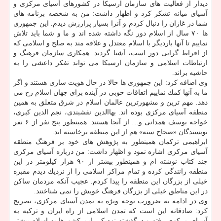
دیدار از فعالیت های سازمان ارسیكا در كشورهای آسیای مركزی و
آسیای میانه تشكر كرد و اظهار داشت: من به شخصه برنامه های
شما در غازان را دنبال كردم و آنرا بسیار پرارزش دیدم. این جمهوری
ها ۷۰ سال از اسلام دور نگه داشته شده اند و ما و شما باید تلاش
نماییم تا آنها باردیگر با اسلام معتدل و علاقه مند به صلح و اسلامی كه
از افراط گرایی دور است، آشنا گردند. همكاری سازمان فرهنگ و
ارتباطات اسلامی و سازمان ارسیكا می تواند تفكر داعشی را به
حاشیه براند.
وی اضافه كرد: این جمهوری ها حالا در حال هویت سازی هستند و اگر
ما به آنها كمك نماییم اتفاقات خوبی در آینده برای جهان اسلام رخ می
دهد. مهم ترین و مشهورترین عالمان اسلام در شرق متعلق به همین
منطقه آسیای مركزی بوده اند. بهاالدین نقشبندی، نجم الدین كبری،
خواجه یوسف همدانی و… از آنجا هستند. همینطور پنج نفر از ۶ نفر
نویسندگان «صحاح سته» هم از این منطقه برخاسته اند.
ابراهیمی تركمان همینطور به پژوهش های خود بر فرهنگ منطقه
آسیای مركزی اشاره نمود و اظهار داشت: من درباره آسیای مركزی
چند كتاب نوشته ام و همینطور بیشتر از ۹۰ هزار كیلومتر در این
منطقه رانندگی كرده و تمام مراكز اسلامی را از نزدیك دیدم مقبره
خیلی از بزرگان این منطقه را پیدا كردم. عجیب آنكه مردمان ساكن
در این مناطق خیلی از بزرگان فرهنگ خویش را نمی شناختند.
وی در ادامه به ضرورت توجه ویژه به تمدن آسیای مركزی، تصریح
كرد: صادقانه این است كه تمدن اسلامی از راه ایران و تركیه به
آسیای مركزی رفته و درگذشته نزدیكی این كشورها به اسلام بیشتر