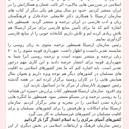
اسلامی در سرزمین هایی مالایی» اثر تائب عثمان و همكارانش را در
ایران منتشر كردیم. حدود دو سال پیش هم یكی دیگر از كتاب های
سازمان ارسیكا با همكاری دكتر غلامعلی حدادعادل و فرهنگستان
زبان و ادب فارسی در ایران ترجمه و منتشر گردید. همینطور باید
اشاره كنم كه ما برای تأمین منابع فارسی برای مركز ارسیكا هم
تلاش زیادی كرده ایم و تلاش داریم كتابخانه خوبی را از منابع فارسی
گردآوری نماییم.
رئیس سازمان ارسیكا همینطور ترجمه مثنوی به زبان روسی را
شایسته تقدیر دانست و اظهار داشت: شهرداری قونیه مثنوی را به ۷۰
زبان ترجمه و منتشر نموده است و ترجمه روسی آنرا شما به
شهرداری قونیه برای انتشار عرضه دادید و این كاری مهم درخور
تقدیر است. باید اشاره كنم كه ما بجز كشورهای اسلامی به اقلیت
های مسلمان در كشورهای دیگر هم توجه ویژه داریم و بعنوان مثال
همایش هایی را در كازان روسیه برگزار كرده ایم. در هفته گذشته
رئیس جمهوری تاتارستان از مركز ما در استانبول بازدید كرد.
وی افزود: سازمان ارسیكا همینطور كتاب پرارزش «سیره ابن هشام»
را به روسی ترجمه و در مسكو منتشر نمود. همینطور ما كنگره هایی
درباره تمدن اسلامی را در نیجریه و نیجر برگزار كردیم. سازمان
ارسیكا تمام امكانات و ظرفیتش را برای كشورهای مسلمان و برای
اقلیت مسلمان در كشورهای غیرمسلمان به كار می گیرد.
كشورهای آسیای مركزی را به اسلام اعتدال گرا باز گردانیم
رئیس سازمان فرهنگ و ارتباطات اسلامی در بخش دیگری از این