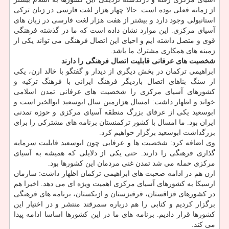
از زمانه فعلی بوده است. حالا چهار هزار لغت فارسی در زبان تركی
استانبولی وجود دارد و بیشتر از هفت هزار لغت فارسی در زبان های
آسیای مركزی. این موارد نشان داده است كه ما در گذشته فرهنگی
قوی و متصل داشته ایم و احیای این اتصال فرهنگی می تواند یكی از
زمینه های همكاری مشترك ما باشد.
شخصیت های عرفانی قابلیت اتصال فرهنگی را دارند
ابراهیمی تركمان در بخش دیگری از دیدار و گفتگو با خالد ارن، یكی
از سنگ بناهای اتصال باردیگر فرهنگ ایرانی با فرهنگ تركیه و
كشورهای آسیای مركزی را شخصیت های عرفانی تمدن اسلامی
خواند و اظهار داشت: امسال هزارمین سال ابوسعید ابوالخیر است و
ابوسعید یكی از عرفای بزرگ منطقه آسیای مركزی و حوزه تمدنی
ایران بود. ما امسال با كشور تركمنستان برنامه های مشتركی را برای
بزرگداشت ابوسعید برگزار خواهیم كرد.
وی اضافه كرد: شخصیت ها و عرفایی چون ابوسعید قابلیت سرمایه
گذاری فرهنگی را دارند. حتی یكی از دلایلی كه همیشه به آسیای
مركزی حمله می شد تمدن غنی مردمان این كشورها بود.
ارن هم در ادامه صحبت های ابراهیمی تركمان اظهار داشت: سازمان
ارسیكا به كشورهای آسیای مركزی اهمیت ویژه ای می دهد. اخیرا هم
در كشورهای قزاقستان، قرقیزستان و ازبكستان، برنامه های فرهنگی
برگزار كردیم و كتابی را هم درباره سمرقند منتشر و در اختیار این
كشورها قرار دادیم. برنامه های ما در این كشورها اساسا ادامه پیدا
می كند.