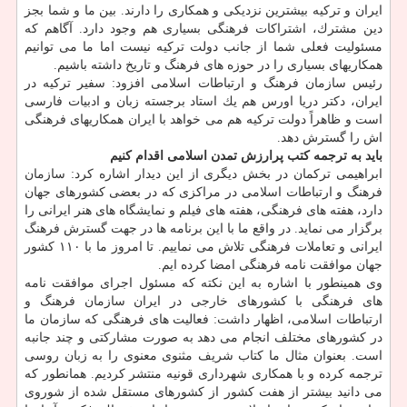
ایران و تركیه بیشترین نزدیكی و همكاری را دارند. بین ما و شما بجز
دین مشترك، اشتراكات فرهنگی بسیاری هم وجود دارد. آگاهم كه
مسئولیت فعلی شما از جانب دولت تركیه نیست اما ما می توانیم
همكاریهای بسیاری را در حوزه های فرهنگ و تاریخ داشته باشیم.
رئیس سازمان فرهنگ و ارتباطات اسلامی افزود: سفیر تركیه در
ایران، دكتر دریا اورس هم یك استاد برجسته زبان و ادبیات فارسی
است و ظاهراً دولت تركیه هم می خواهد با ایران همكاریهای فرهنگی
اش را گسترش دهد.
باید به ترجمه كتب پرارزش تمدن اسلامی اقدام كنیم
ابراهیمی تركمان در بخش دیگری از این دیدار اشاره كرد: سازمان
فرهنگ و ارتباطات اسلامی در مراكزی كه در بعضی كشورهای جهان
دارد، هفته های فرهنگی، هفته های فیلم و نمایشگاه های هنر ایرانی را
برگزار می نماید. در واقع ما با این برنامه ها در جهت گسترش فرهنگ
ایرانی و تعاملات فرهنگی تلاش می نماییم. تا امروز ما با ۱۱۰ كشور
جهان موافقت نامه فرهنگی امضا كرده ایم.
وی همینطور با اشاره به این نكته كه مسئول اجرای موافقت نامه
های فرهنگی با كشورهای خارجی در ایران سازمان فرهنگ و
ارتباطات اسلامی، اظهار داشت: فعالیت های فرهنگی كه سازمان ما
در كشورهای مختلف انجام می دهد به صورت مشاركتی و چند جانبه
است. بعنوان مثال ما كتاب شریف مثنوی معنوی را به زبان روسی
ترجمه كرده و با همكاری شهرداری قونیه منتشر كردیم. همانطور كه
می دانید بیشتر از هفت كشور از كشورهای مستقل شده از شوروی