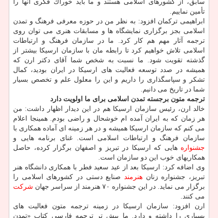
سابق، از كشورهای اسلامی هستند و ما باید خوراك فكری آنها را
تأمین نماییم.
ابراهیمی تركمان افزود: به نظر من در حوزه معرفی فرهنگ و تمدن
اسلامی بجز برگزاری نمایشگاه ها و مسابقات هنری می توان روی
ترجمه آثار مهم هم كار كرد. ما در سازمان فرهنگ و ارتباطات
اسلامی تلاش خواهیم كرد تا رابطه مان با سازمان ارسیكا بیشتر از
گذشته تقویت شود. ما نسبت به شخص شما آقای دكتر ارن كه
همیشه در صدد توسعه فعالیت های ارسیكا در ایران بودید، كمال
تشكر و سپاسگذاری را داریم و این را معلول علم و تخصص بسیار
شما در تاریخ می دانیم.
ترجمه متون برجسته تمدن اسلامی برای ما اولویت دارد
خالد ارن، رئیس سازمان ارسیكا هم در این دیدار اظهار داشت: من
هر زمان كه به ایران آمده ام خوشحال و راضی بودم. همینجا اعلام
می كنم كه سازمان ارسیكا همیشه و در هر زمینه ای آماده همكاری با
سازمان فرهنگ و ارتباطات اسلامی است. غنای برنامه هایی و
جشنواره
هایی كه ارسیكا در تبریز و اصفهان برگزار كرده، حاصل
همكاریهای خوب این دو سازمان است.
وی اضافه كرد: ارسیكا بعد از عید سعید فطر با همكاری دانشگاه هنر
تبریز، جشنواره زنان
هنرمند
صنایع دستی در كشورهای اسلامی را
برگزار می نماید. در این جشنواره ۷۰ هنرمند از سراسر جهان
شركت
می كنند.
ارن افزود: سازمان ارسیكا در زمینه ترجمه متون فعالیت های
بسیاری را داشته و دارد. ما پیش تر ترجمه فارسی كتاب «تمدن