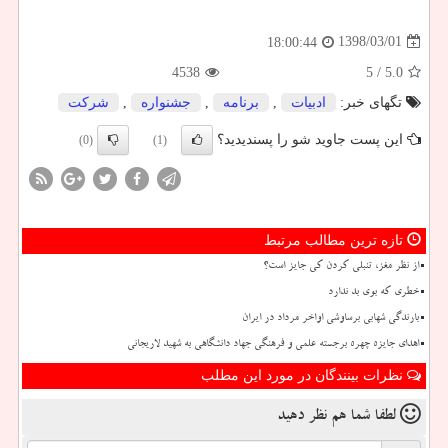
1398/03/01
18:00:44
4538
/ 5
5.0
تگهای خبر:
ادبیات
,
برنامه
,
جشنواره
,
شركت
این پست جاوید شو را پسندیدید؟
(0)
(1)
تازه ترین مطالب مرتبط
از نظر مغز، تنبلی کردن کی جایز است؟
خطری که بوی بد ندارد
بارندگی شهابی برساوشی اواخر مرداد در ایران
اهدای جایزه چهره برجسته علمی و فرهنگی جهاد دانشگاهی به شهید لاریجانی
نظرات بینندگان در مورد این مطلب
لطفا شما هم
نظر دهید