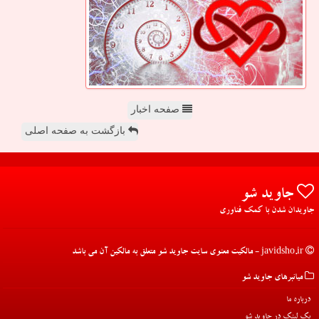
صفحه اخبار
بازگشت به صفحه اصلی
جاوید شو
جاویدان شدن با کمک فناوری
javidsho.ir - مالکیت معنوی سایت جاوید شو متعلق به مالکین آن می باشد
میانبرهای جاوید شو
درباره ما
بک لینک در جاوید شو