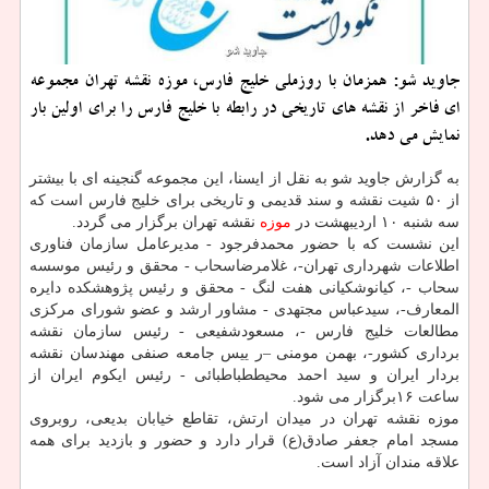
جاوید شو: همزمان با روزملی خلیج فارس، موزه نقشه تهران مجموعه
ای فاخر از نقشه های تاریخی در رابطه با خلیج فارس را برای اولین بار
نمایش می دهد.
به گزارش جاوید شو به نقل از ایسنا، این مجموعه گنجینه ای با بیشتر
از ۵۰ شیت نقشه و سند قدیمی و تاریخی برای خلیج فارس است كه
سه شنبه ۱۰ اردیبهشت در
موزه
نقشه تهران برگزار می گردد.
این نشست كه با حضور محمدفرجود - مدیرعامل سازمان فناوری
اطلاعات شهرداری تهران-، غلامرضاسحاب - محقق و رئیس موسسه
سحاب -، كیانوشكیانی هفت لنگ - محقق و رئیس پژوهشكده دایره
المعارف-، سیدعباس مجتهدی - مشاور ارشد و عضو شورای مركزی
مطالعات خلیج فارس -، مسعودشفیعی - رئیس سازمان نقشه
برداری كشور-، بهمن مومنی –ر ییس جامعه صنفی مهندسان نقشه
بردار ایران و سید احمد محیططباطبائی - رئیس ایكوم ایران از
ساعت ۱۶برگزار می شود.
موزه نقشه تهران در میدان ارتش، تقاطع خیابان بدیعی، روبروی
مسجد امام جعفر صادق(ع) قرار دارد و حضور و بازدید برای همه
علاقه مندان آزاد است.