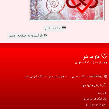
صفحه اخبار
بازگشت به صفحه اصلی
جاوید شو
جاویدان شدن با کمک فناوری
javidsho.ir - مالکیت معنوی سایت جاوید شو متعلق به مالکین آن می باشد
میانبرهای جاوید شو
درباره ما
بک لینک در جاوید شو
رپورتاژ در جاوید شو