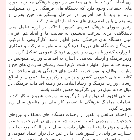
وی اضافه كرد: حیطه های مختلفی در حوزه فرهنگی محض یا حوزه
های اجتماعی وجود دارد كه دستگاه های فرهنگی در آن مسئولیت
دارند و باید با هم افزایی در مراحل پیشگیرانه، حین بحران و
پسابحران با برنامه ریزی های مختلف ایفای نقش كنند.
رئیس شورای فرهنگ عمومی كشور با تاكید بر لزوم تعامل میان
دستگاهی، برای سرعت بخشیدن به فعالیت ها و ایجاد هم افزایی
میان دستگاه های فرهنگی عضو اظهار نمود: كارگروهی با تركیب
نمایندگان دستگاه های ذیربط فرهنگی به منظور مشاركت و همكاری
با وزارت كشور با دبیری دبیر شورای فرهنگ عمومی تشكیل گردد.
وزیر فرهنگ و ارشاد اسلامی با اشاره به اقدامات وزارت متبوعش در
زمینه حادثه سیل اظهار داشت: لازم است رؤسای سازمان های حج و
زیارت، اوقاف و امور خیریه، كانون های فرهنگی هنری مساجد، نهاد
كتابخانه های عمومی كشور و رئیس مركز روابط عمومی و اطلاع
رسانی وزارت فرهنگ و ارشاد اسلامی در زمینه اقدامات فرهنگی در
قبال حادثه سیل در این كارگروه حضور داشته باشند.
صالحی افزود: امیدوارم این كارگروه به سرعت شروع به كار كند تا
اقدامات هماهنگ فرهنگی با تقسیم كار ملی در مناطق سیل زده
صورت گیرد.
در اختتام صالحی با تقدیر از زحمات دستگاه های مختلف و نیروهای
خودجوش و مردمی كه به صورت شبانه روزی در این حوزه حضور
جهادی و مؤثر داشته اند، اظهار داشت: سیل اخیر بااینكه موجب ایجاد
خسارت فراوانی در كشور شد، اما در عین حال تراز اعتماد عمومی و
سرمایه اجتماعی و همبستگی ملی را به نحو شایان توجهی افزایش