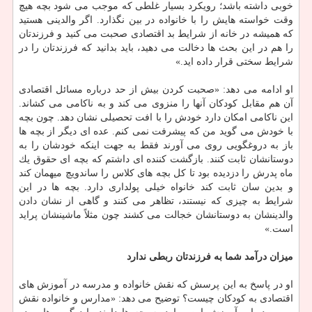
خوبی داشته باشد؛ رویكرد بسیار غلطی كه موجب می شود بچه هیچ
وقت خواسته هایش را با خانواده در بین نگذارد. اگر والدینی هستید
كه همیشه در خانه از شرایط بد اقتصادی صحبت می كنید و فرزندتان
را هم در این بحث ها دخالت می دهید، باید بدانید كه فرزندتان را در
شرایط سختی قرار داده اید.»
او ادامه می دهد: «صحبت كردن بیش از حد درباره مسائل اقتصادی
آن هم مقابل كودكان آنها را منزوی می كند و به ناكامی می كشاند.
این ناكامی امكان دارد خودش را با افت تحصیلی نشان دهد. چون بچه
با خودش می گوید من كه پیشرفت نمی كنم. عده ای دیگر از بچه ها
باز به دروغگویی روی می آورند فقط به جهت اینكه خودشان را به
دوستانشان ثابت كنند. بازگشت كننده ای داشتم كه بچه ای حقوق یك
ماه پدرش را دزدیده بود تا كل بچه های كلاس را ساندویچ میهمان كند
و بدین سان ثابت كند خانواه خیلی پولداری دارد. بچه ها در این
شرایط به چیزی كه نیستند، تظاهر می كنند و گاهی از نشان دادن
والدینشان به دوستانشان خجالت می كشند چون مثلاً ماشینشان پراید
است.»
میزان درآمد شما به فرزندتان ربطی ندارد
او در پاسخ به این پرسش كه نقش خانواده و مدرسه در آموزش های
اقتصادی به كودكان چیست؟ توضیح می دهد: «مدارس و خانواده نقش