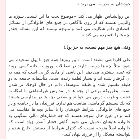
خودشان به مدرسه می برند.»
این روانشناس اظهار می كند: «موضوع بحث ما این نیست. سوژه ما
والدینی هستند كه از روی ناآگاهی در جمع های خانوادگی از مسائل
اقتصادی دائم شكایت می كنند و متوجه نیستند كه این مساله چقدر
بچه ها را افسرده می كند.»
وقتی هیچ چیز مهم نیست، به جز پول!
علی قارداشی معتقد است: «این روزها همه چیز با پول سنجیده می
شود. مثلاً بچه ها دوست دارند در تعطیلات نوروز به خانه كسی بروند
كه عیدی بیشتری می دهد. این ناشی از مادی گرایی است كه همه به
آن گرفتار شده اند و بسیار لطمه زننده است. متأسفانه جامعه به دو
طبقه تقسیم شده و طبقه متوسط، دائم در حال كوچك تر شدن
است. بطوریكه برخی از بچه ها در مدارس غیرانتفاعی با امكانات
عجیب و غریب درس می خوانند و بعضی بچه ها در مدارسی هستند
كه یك سیستم گرمایشی مناسب هم ندارد. فرزندان ما در جامعه و در
جمع های خانوادگی شرایط خودشان را با سایر بچه ها مقایسه می
كنند و در عین حال متوجه هستند كه چه فشارهای مالی سنگینی به
خانواده هایشان تحمیل می شود. گاهی فشار آنقدر زیاد است كه
خانواده اصلاً متوجه نیست كه كنترل شرایط از دستش خارج شده و
نتوانسته مشكل را از فرزند پنهان كند.»