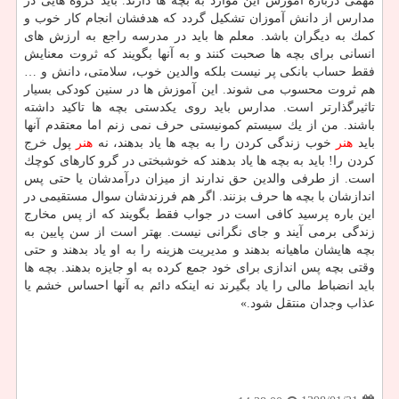
مهمی درباره آموزش این موارد به بچه ها دارند. باید گروه هایی در
مدارس از دانش آموزان تشكیل گردد كه هدفشان انجام كار خوب و
كمك به دیگران باشد. معلم ها باید در مدرسه راجع به ارزش های
انسانی برای بچه ها صحبت كنند و به آنها بگویند كه ثروت معنایش
فقط حساب بانكی پر نیست بلكه والدین خوب، سلامتی، دانش و …
هم ثروت محسوب می شوند. این آموزش ها در سنین كودكی بسیار
تاثیرگذارتر است. مدارس باید روی یكدستی بچه ها تاكید داشته
باشند. من از یك سیستم كمونیستی حرف نمی زنم اما معتقدم آنها
باید
هنر
خوب زندگی كردن را به بچه ها یاد بدهند، نه
هنر
پول خرج
كردن را! باید به بچه ها یاد بدهند كه خوشبختی در گرو كارهای كوچك
است. از طرفی والدین حق ندارند از میزان درآمدشان یا حتی پس
اندازشان با بچه ها حرف بزنند. اگر هم فرزندشان سوال مستقیمی در
این باره پرسید كافی است در جواب فقط بگویند كه از پس مخارج
زندگی برمی آیند و جای نگرانی نیست. بهتر است از سن پایین به
بچه هایشان ماهیانه بدهند و مدیریت هزینه را به او یاد بدهند و حتی
وقتی بچه پس اندازی برای خود جمع كرده به او جایزه بدهند. بچه ها
باید انضباط مالی را یاد بگیرند نه اینكه دائم به آنها احساس خشم یا
عذاب وجدان منتقل شود.»