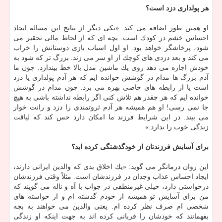
هر پولداری دزد است؟
او همین طور اضافه می كند: «یكی دیگر از نتایج این مساله ایجاد
احساس خشم در كودك است. بچه ای كه از لحاظ مالی تحقیر می
شود، پرخاشگر خواهد بود. او اول اسباب بازی دوستانش را خراب
می كند و بعد دزدی های كوچك از او سر می زند. بزرگ تر كه شود به
خودش اجازه می دهد روی یك ماشین مدل بالا خط بیندازد. چون ما
آدم بزرگ ها مدام در گوشش خوانده ایم كه هر آدم پولداری یا دزد
است یا از رابطه های خاصی بهره می برد. چون مدام در گوشش
خوانده ایم كه هر چقدر هم تلاش كنی اگر رابطه نداشته باشی به هیچ
جا نمی رسی! او هم همیشه هر آدم ثروتمندی را دزد و رانت خوار
می بیند. در این شرایط فرزند ما امكان دارد حس كند كه لیاقت
زندگی خوب را ندارد.»
برای آسایش فرزندتان از خودگذشتگی كرده اید؟
این روان درمانگر می گوید: «یك اخلاق بدی كه والدین ایرانی دارند،
ایجاد احساس عذاب وجدان در فرزندشان است. مثلاً وقتی فرزندشان
درخواستی دارد، خیلی غیرمنطقی در جواب با آه و ناله می گویند كه
من برای آسایش تو همیشه از خودم گذشته ام و از خواسته های
شخصی ام صرف نظر كرده ام. یعنی والدین می خواهند به بچه
بفهمانند كه خودشان را قربانی كرده اند به جهت اینكه او زندگی