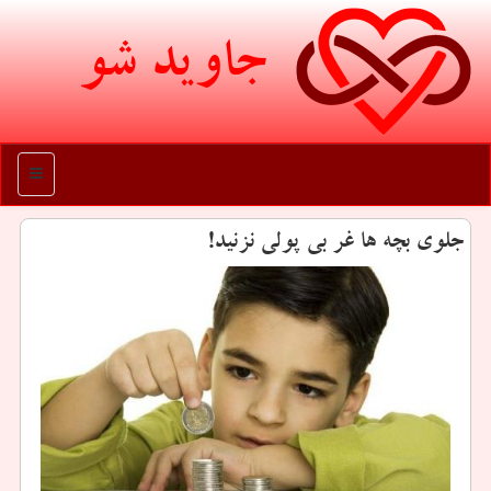
جاوید شو
منو
جلوی بچه ها غر بی پولی نزنید!