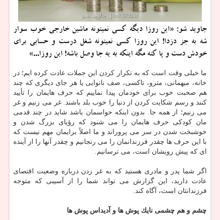
جاوید شو: «این روزا دیگه كسی نمی­تونه ماشین خارجی خوب سوار
شه به جز دزدا! این روزا كسی نمی­تونه شغل درست و حسابی برای
خودش دست و پا كنه مگه اینكه به یه جا وصل باشه! این روزا...»
ما خیلی وقت است كه به تكرار كردن این جملات عادت كرده ایم؛ در
خانه، میهمانی، مترو، تاكسی، صف نانوایی یا هر جای دیگری كه چند
هم صحبت خوب برای خودمان پیدا نماییم كه حرف هایمان را تأیید
كنند و رسم شكایت كردن از دنیا را خوب بلد باشند. غر می زنیم و غر
می زنیم؛ از همه جا. بدون اینكه حواسمان باشد شاید در چند قدمی
مان كودكی حرف هایمان را می شنود كه رؤیای بزرگ شدن و
خوشبخت شدن در سر می پروراند و ما اصلاً برایمان مهم نیست كه
با این حرف ها چقدر فرزندانمان را می رنجانیم و چقدر آنها را از آینده
ای كه پیش رویشان است، می ترسانیم.
اگر شما پدر و مادری هستید كه به غر زدن درباره وضعیت اقتصای
عادت دارید، این گزارش می تواند شما را از آسیبی كه متوجه
فرزندانتان است، آگاه كند.
چشم و هم چشمی نایك پوش ها و آدیداس پوش ها