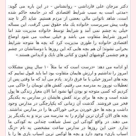
دكتر مرجان علی قارداشی - روانشناس - در این باره می گوید:
«مدتی است به سبب شرایط اقتصادی كه در جامعه حاكم شده
است، شاهد ناتوانی مالی بعضی از مردم هستیم. شاید اگر تا چند
وقت پیش سرپرست خانواده یك ماه حقوق نمی گرفت، این مساله
خیلی به چشم نمی آمد و شرایط توسط خانواده مدیریت شد اما
امروز شرایط متفاوت می باشد و خیلی سخت می شود اوضاع
اقتصادی خانواده را طوری مدیریت كرد كه بچه ها متوجه شرایط
بحرانی نشوند؛ آن هم بچه هایی كه این روزها با دوستانشان در چشم
و هم چشمی گوشیهای آیفون و كتانی های نایك و آدیداس هستند.»
او ادامه می دهد: «درست است كه ما مثلاً ۱۰ سال پیش مشكلات
امروز را نداشتیم و ارزش هایمان متفاوت بود اما باید قبول نماییم كه
بچه های امروز خیلی با ما فرق دارند. یادم می آید كه ما وقتی پس از
تعطیلات نوروز به مدرسه می رفتیم، كفش های نویمان را خاكی می
كردیم كه كسی متوجه نو بودن آنها نشود اما الان معیار زندگی ها پول
شده است و بچه ها برای برند كفش هایشان در مدارس به یكدیگر
فخر می فروشند. گذشت آن زمانی كه یكپارچگی در مدارس وجود
داشت و بچه ها حق خوردن برخی خوراكی ها را در مدارس نداشتند.
بچه های الان گران ترین لوازم را به مدرسه می برند و به یكدیگر پز
می دهند. در واقع كودكی این نسل شباهت چندانی به كودكی ما
ندارد. حتی این روزها در مدارس ساعت مشخصی به نام «زنگ
اسباب بازی» وجود دارد و بچه ها لوكس ترین اسباب بازی ها را با