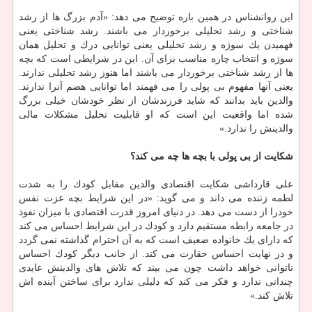
این روانشناس در همین باره توضیح می دهد: «آدم بزرگ ها از رشد
شناختی و رشد تحلیلی برخوردار می باشند. رشد شناختی یعنی
فهمیدن یك سوژه و رشد تحلیلی یعنی توانایی درك و تحلیل همان
سوژه و انتخاب چاره مناسب برای آن. این در شرایطی است كه بچه
ها از رشد شناختی برخوردار می باشند اما هنوز رشد تحلیلی ندارند.
یعنی آنها مفهوم بی پولی را می فهمند اما توانایی هضم آنرا ندارند.
والدین باید بدانند كه شاید فرزندشان از نظر خودشان خیلی بزرگ
شده اما واقعیت این است كه او قابلیت تحلیل مشكلات مالی
والدینش را ندارد.»
شكایت از بی پولی با بچه ها چه می كند؟
علی قارداشی شكایت اقتصادی والدین مقابل كودك را به شدت
لطمه زننده می داند و می گوید: «در این شرایط بچه عزت نفس
خودرا از دست می دهد. در دنیای امروز قدرت اقتصادی با میزان نفوذ
در جامعه رابطه مستقیم دارد و كودك در این شرایط احساس می كند
كه دارای یك خانواده ضعیف است كه به آن احترام گذاشته نمی گردد
و در نهایت احساس حقارت می كند. از جانب دیگر كودك احساس
ناتوانی خواهد داشت چون می بیند كه تلاش های والدینش عایدی
چندانی ندارد و فكر می كند كه دلیلی ندارد برای ساختن آینده اش
تلاش كند.»