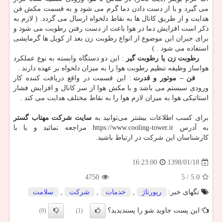
می گیرد و با از دست دادن دما گرم می شود و به قسمت مکش فن
هدایت و از طریق کانال ها به نقاط دلخواه ارسال می گردد. ( لازم به
ذکر است افزایش دما در هوا باعث از دست رفتن رطوبت می شود و
برای جبران این موضوع از انواع رطوبت زن بعد از کویل ها گرمایشی
استفاده می شود . )
رطوبت زن یا رطوبت گیر
: این دو دستگاه وابسته به نوع عملکرد
هواساز وظیفه تنظیم رطوبت هوا را به میزان دلخواه بر عهده دارند .
فن – موتور و قدرت
: این قسمت در واقع دریافت کننده کار
ورودی سیستم می باشد و با مکش هوا از سر کانال و افزایش فشار
استاتیکی هوا به میزان لازم هوا را به نقاط مختلف هدایت می کند .
برای کسب اطلاعات بیشتر می‌توانید به
سایت شرکت مهتاب گستر
به آدرس https://www.cooling-tower.ir مراجعه نمائید و یا با
کارشناسان این شرکت در ارتباط باشید.
1398/01/18
16:23:00
4750
/ 5
5.0
تگهای خبر:
رپورتاژ
,
خدمات
,
شركت
,
سلامت
این پست جاوید شو را پسندیدید؟
(0)
(1)