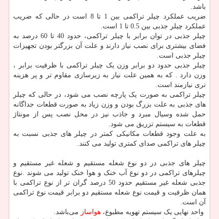
باشد.
ضریب عملکرد چیلر تراکمی بین 1 تا 8 است در حالی که ضریب
عملکرد چیلر جذبی بین 0.5 تا 1 است.
چیلر جذبی در توان برابر با چیلر تراکمی، حدود 40 تا 60 درصد به
فضای بیشتری برای نصب نیاز دارند و علت آن بزرگتر بودن تجهیزات
چیلر جذبی است.
چیلر جذبی حدود دو برابر وزن یک چیلر تراکمی با ظرفیت برابر ،
وزن دارد . که به همین علت نیاز به زیرسازی مقاوم تر و پر هزینه
تری نیازمند است.
چیلر تراکمی به صورت یک پارچه نصب می شود، در حالی که چیلر
های جذبی به علت بزرگ بودن و وزن زیاد به صورت قطعات جداگانه
حمل شده وسیال مبرد و جاذب نیز در محل نصب پس از مونتاژ
قطعات به سیستم تزریق می شود.
به علت وجود قطعات مکانیکی کمتر در چیلر های جذبی نسبت به
چیلر های تراکمی صدای کمتری تولید می کنند.
چیلر های جذبی در دو نوع شعله مستقیم و شعله غیر مستقیم و
چیلرهای تراکمی در دو نوع آب خنک و هوا خنک تولید می شوند .نوع
جذبی شعله غیر مستقیم حدود 50 درصد گران تر از نوع تراکمی با
همان ظرفیت و قیمت نوع شعله مستقیم دو برابر قیمت نوع تراکمی
آن است.
واحد نهایی یک سیستم تهویه مطبوع،
هواساز
می‌باشد.