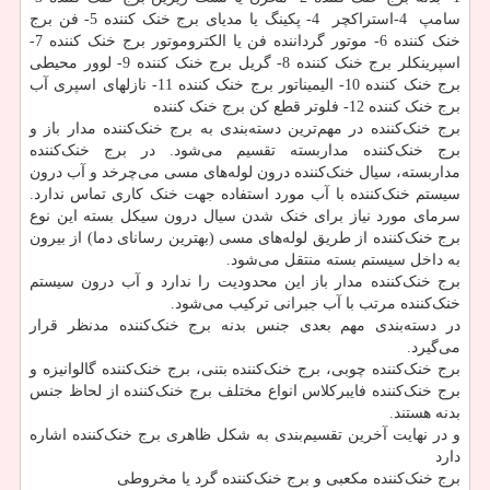
سامپ 4-استراکچر 4- پکینگ یا مدیای برج خنک کننده 5- فن برج
خنک کننده 6- موتور گرداننده فن یا الکتروموتور برج خنک کننده 7-
اسپرینکلر برج خنک کننده 8- گریل برج خنک کننده 9- لوور محیطی
برج خنک کننده 10- الیمیناتور برج خنک کننده 11- نازلهای اسپری آب
برج خنک کننده 12- فلوتر قطع کن برج خنک کننده
برج خنک‌کننده در مهم‌ترین دسته‌بندی به برج خنک‌کننده مدار باز و
برج خنک‌کننده مداربسته تقسیم می‌شود. در برج خنک‌کننده
مداربسته، سیال خنک‌کننده درون لوله‌های مسی می‌چرخد و آب درون
سیستم خنک‌کننده با آب مورد استفاده جهت خنک کاری تماس ندارد.
سرمای مورد نیاز برای خنک شدن سیال درون سیکل بسته این نوع
برج خنک‌کننده از طریق لوله‌های مسی (بهترین رسانای دما) از بیرون
به داخل سیستم بسته منتقل می‌شود.
برج خنک‌کننده مدار باز این محدودیت را ندارد و آب درون سیستم
خنک‌کننده مرتب با آب جبرانی ترکیب می‌شود.
در دسته‌بندی مهم بعدی جنس بدنه برج خنک‌کننده مدنظر قرار
می‌گیرد.
برج خنک‌کننده چوبی، برج خنک‌کننده بتنی، برج خنک‌کننده گالوانیزه و
برج خنک‌کننده فایبرکلاس انواع مختلف برج خنک‌کننده از لحاظ جنس
بدنه هستند.
و در نهایت آخرین تقسیم‌بندی به شکل ظاهری برج خنک‌کننده اشاره
دارد
برج خنک‌کننده مکعبی و برج خنک‌کننده گرد یا مخروطی