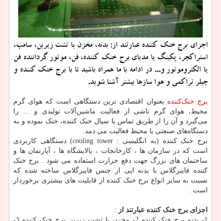
اجزای برج خنك كننده عبارتند از: بدنه، مخزن یا تشت زیرین، سامپ،
استراكچر، پكینگ یا مدیای برج خنك كننده، فن، موتور گرداننده فن
یا الكتروموتور و... در ادامه با ما همراه باشید تا با برج خنك كننده و
چیلر تراكمی و هوا سازها بیشتر آشنا شوید.
برج خنک‌کننده
بعنوان اقتصادی ترین دستگاهی است که هوای گرم
محیط، هوای گرم ناشی از فعالیت ماشین‌آلات تولیدی و … را
می‌گیرد و آن را از طریق تماس با سیال خنک کننده، خنک نموده و به
دستگاه‌های صنعتی یا محیط فعالیت می دمد.
برج خنک کننده (به انگلیسی : cooling tower) دستگاهی کاربردی
است که در سازمان ها ، کارخانجات ، پالایشگاه ها ، آپارتمان ها و
ساختمان های بزرگ جهت دفع حرارت استفاده می شود . برج خنک
کننده فایبرگلاس با بدنه ایی از جنس فایبرگلاس ساخته شده که
نسبت به سایر انواع برج خنک کننده از قابلیت های بیشتری برخوردار
است .
اجزای برج خنک کننده عبارتند از
:
1- بدنه برج خنک کننده 2- مخزن یا تشت زیرین برج خنک کننده 3-