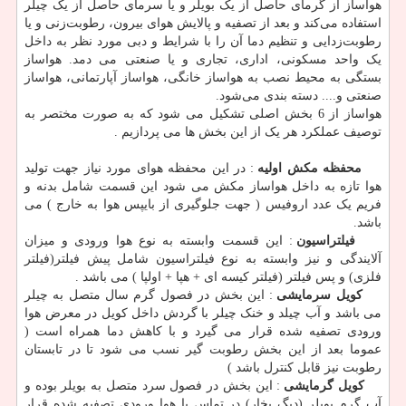
هواساز از گرمای حاصل از یک بویلر و یا سرمای حاصل از یک چیلر
استفاده می‌کند و بعد از تصفیه و پالایش هوای بیرون، رطوبت‌زنی و یا
رطوبت‌زدایی و تنظیم دما آن را با شرایط و دبی مورد نظر به داخل
یک واحد مسکونی، اداری، تجاری و یا صنعتی می دمد. هواساز
بستگی به محیط نصب به هواساز خانگی، هواساز آپارتمانی، هواساز
صنعتی و.... دسته بندی می‌شود.
هواساز از 6 بخش اصلی تشکیل می شود که به صورت مختصر به
توصیف عملکرد هر یک از این بخش ها می پردازیم .
محفظه مکش اولیه
: در این محفظه هوای مورد نیاز جهت تولید
هوا تازه به داخل هواساز مکش می شود این قسمت شامل بدنه و
فریم یک عدد اروفیس ( جهت جلوگیری از بایپس هوا به خارج ) می
باشد.
فیلتراسیون
: این قسمت وابسته به نوع هوا ورودی و میزان
آلایندگی و نیز وابسته به نوع فیلتراسیون شامل پیش فیلتر(فیلتر
فلزی) و پس فیلتر (فیلتر کیسه ای + هپا + اولپا ) می باشد .
کویل سرمایشی
: این بخش در فصول گرم سال متصل به چیلر
می باشد و آب چیلد و خنک چیلر با گردش داخل کویل در معرض هوا
ورودی تصفیه شده قرار می گیرد و با کاهش دما همراه است (
عموما بعد از این بخش رطوبت گیر نسب می شود تا در تابستان
رطوبت نیز قابل کنترل باشد )
کویل گرمایشی
: این بخش در فصول سرد متصل به بویلر بوده و
آب گرم بویلر (دیگ بخار) در تماس با هوا ورودی تصفیه شده قرار