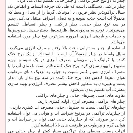
چیلر به دو نوع چیلر تراکمی و چیلر جذبی تقسیم بندی می گردد.
چیلر تراکمی دستگاهی است که طی یک چرخه انبساط و انقباض یک
سیال تراکم‌پذیر نظیر فریون یا آمونیاک، گرما را از سیال واسط که
معمولاً آب است جذب نموده و به فضای اطراف منتقل می‌کند. چیلر
در سه نوع چیلر جذبی، چیلر تراکمی و چیلر انبساطی تقسیم
می‌شوند. با توجه به محدودیت‌ها، ظرفیت‌ها، دسترسی‌ها، سرویس‌ها
و خدمات و بازدهی انرژی، امروزه بیش‌ترین نوع چیلر مورد استفاده
می‌باشد.
استفاده از چیلر به تنهایی باعث بالا رفتن مصرف انرژی می‌گردد.
سیال واسط در چیلر معمولاً آب است. با استفاده از یک برج خنک
کننده یا کولینگ تاور می‌توان مصرف انرژی در یک سیستم تهویه
مطبوع را بهینه سازی کرد. برج خنک کننده قادر است تا دمای آب را با
مصرف انرژی بسیار کمتر نسبت به چیلر، به نزدیک دمای مرطوب
هوای محیط کاهش دهد. برج خنک کننده در سه نوع مدار باز، مدار
بسته و هیبریدی به منظور کاهش بیشتر مصرف انرژی و بهینه سازی
مصرف آب تقسیم بندی می‌شود.
تفاوت های اصلی چیلرهای جذبی و چیلر های تراکمی
چیلر های تراکمی مصرف انرژی اولیه کمتری دارند.
چیلرهای تراکمی نسبت به چیلرهای جذبی مصرف آب کمتری دارند.
از چیلرهای تراکمی در هرنوع شرایط آب و هوایی می توان استفاده
کرد ، در صورتی که از چیلرهای جذبی نمی توان در شرایط آب و
هوایی گرم و مرطوب در ظرفیت های بالا استفاده کرد.
اثرات زیست محیطی چیلر تراکمی بسیار کمتر از چیلر جذبی می