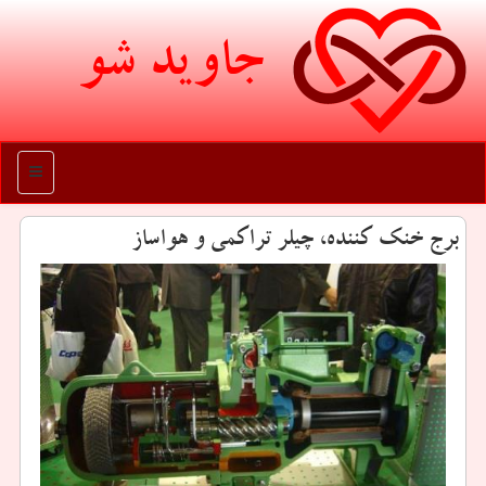
جاوید شو
منو
برج خنك كننده، چیلر تراكمی و هواساز