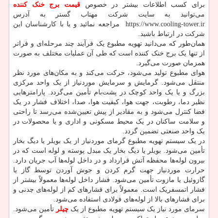
برای کسب اطلاعات بیشتر در خصوص
قیمت برج خنک کننده
می‌توانید به سایت شرکت مهتاب گستر به آدرس
https://www.cooling-tower.ir مراجعه نمائید و یا با کارشناسان این
شرکت در ارتباط باشید.
همان‌طور که می‌دانید تهویه مطبوع یک فرآیند چند مرحله‌ای و فراتر
از تنها یک برج خنک کننده است که طی آن عملیات مختلف به صورت
همزمان صورت می‌گیرد.
هوای مطبوع تولید می‌شود، حرکت می‌کند و به مکان‌های مورد نظر
منتقل می‌شود. گرمایش و سرمایش موردنیاز از یک واحد مرکزی
بزرگ و یا یک واحد کوچک در پشت‌بام تأمین می‌گردد. پارامترهایی
نظیر دما، رطوبت، جهت هوا، کیفیت هوا، صدا، اختلاف فشار در یک
فضا کنترل می‌شود و به مقادیر از پیش تعیین‌شده می‌رسد تا راحتی
و سلامت ساکنان در یک محیط مسکونی و اداری و یا محصولات در
یک واحد صنعتی تضمین گردد.
در یک سیستم تهویه مطبوع گرمای موردنیاز از یک بویلر یا دیگ بخار
تأمین می‌شود. بویلر یا دیگ بخار یک مبدل پوسته و لوله است که در
بیرون لوله‌ها محفظه آتش قرارداد و در داخل لوله‌ها آب جریان دارد.
حرارت موردنیاز جهت گرم کردن و جوش آوردن توسط گاز یا
گازوئیل یا مازوت تأمین می‌شود. فشار داخل لوله‌ها معمولاً بیشتر از
فشار اتمسفریک است. معمولاً برای فشارهای کم از لوله‌های چدنی و
برای فشارهای بالا از لوله‌های فولادی استفاده می‌شود.
سرمای مورد نیاز یک سیستم تهویه مطبوع از یک
چیلر
تأمین می‌شود.