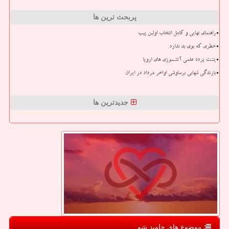
پربحث ترین ها
راهنمای نهایی و کامل انتخاب اولین پیپ
خطری که بوی بد ندارد
پشت پرده علمی آتشسوزی های اروپا
بارندگی شهابی برساوشی اواخر مرداد در ایران
جدیدترین ها
موضوع های جاوید شو