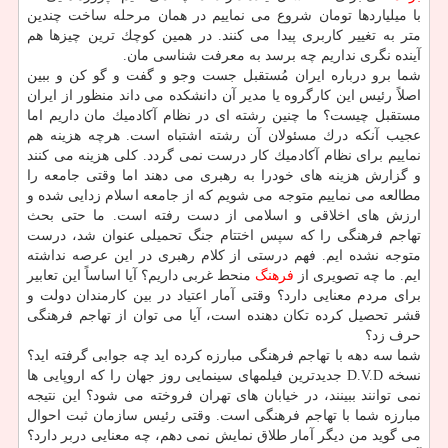
با میلیاردها تومان شروع می نماییم در همان مرحله ساخت چندین
متر به تغییر كاربری پیدا می كنند. در همین كوچك ترین چیزها هم
آینده نگری نداریم چه برسد به معرفت شناسی مان.
شما برو درباره ایران مُستقبل جست وجو و گفت و گو كن و ببین
اصلاً رئیس این كارگروه یا مدیر آن دانشكده می داند منظور از ایران
مستقبل چیست؟ ما چنین رشته ای در نظام آكادمیك مان داریم اما
عجیب آنكه درك مسئولان آن رشته اشتباه است. هرچه هزینه هم
نماییم برای نظام آكادمیك كار درست نمی گردد. كلی هزینه می كنند
و گزارش هزینه های خودرا به رهبری می دهند اما وقتی جامعه را
مطالعه می نماییم متوجه می شویم كه از جامعه اسلام زدایی شده و
ارزش های اخلاقی و اسلامی از دست رفته است. ما حتی بحث
تهاجم فرهنگی را كه سپس اختتام جنگ تحمیلی عنوان شد، درست
متوجه نشده ایم. فهم درستی از كلام رهبری در این عرصه نداشته
ایم. ما چه تصویری از
فرهنگ
منحط غربی داریم؟ آیا اساساً این تعابیر
برای مردم معنایی دارد؟ وقتی آمار اعتیاد در بین كارمندان دولت و
قشر تحصیل كرده تكان دهنده است، آیا می توان از تهاجم فرهنگی
حرف زد؟
شما سه دهه با تهاجم فرهنگی مبارزه كرده اید چه جوابی گرفته اید؟
نسخه D.V.D جدیدترین فیلمهای سینمایی روز جهان را كه اروپایی ها
نمی توانند ببینند، در خیابان های تهران فروخته می شود؟ این نتیجه
مبارزه شما با تهاجم فرهنگی است. وقتی رئیس سازمان ثبت احوال
می گوید من دیگر آمار طلاق نمایش نمی دهم، چه معنایی دربر دارد؟