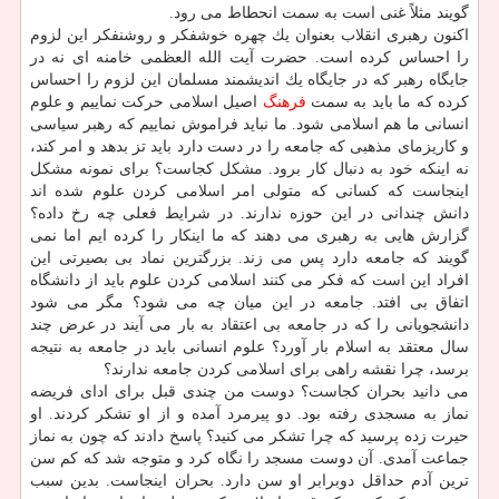
گویند مثلاً غنی است به سمت انحطاط می رود.
اكنون رهبری انقلاب بعنوان یك چهره خوشفكر و روشنفكر این لزوم
را احساس كرده است. حضرت آیت الله العظمی خامنه ای نه در
جایگاه رهبر كه در جایگاه یك اندیشمند مسلمان این لزوم را احساس
كرده كه ما باید به سمت
فرهنگ
اصیل اسلامی حركت نماییم و علوم
انسانی ما هم اسلامی شود. ما نباید فراموش نماییم كه رهبر سیاسی
و كاریزمای مذهبی كه جامعه را در دست دارد باید تز بدهد و امر كند،
نه اینكه خود به دنبال كار برود. مشكل كجاست؟ برای نمونه مشكل
اینجاست كه كسانی كه متولی امر اسلامی كردن علوم شده اند
دانش چندانی در این حوزه ندارند. در شرایط فعلی چه رخ داده؟
گزارش هایی به رهبری می دهند كه ما اینكار را كرده ایم اما نمی
گویند كه جامعه دارد پس می زند. بزرگترین نماد بی بصیرتی این
افراد این است كه فكر می كنند اسلامی كردن علوم باید از دانشگاه
اتفاق بی افتد. جامعه در این میان چه می شود؟ مگر می شود
دانشجویانی را كه در جامعه بی اعتقاد به بار می آیند در عرض چند
سال معتقد به اسلام بار آورد؟ علوم انسانی باید در جامعه به نتیجه
برسد، چرا نقشه راهی برای اسلامی كردن جامعه ندارند؟
می دانید بحران كجاست؟ دوست من چندی قبل برای ادای فریضه
نماز به مسجدی رفته بود. دو پیرمرد آمده و از او تشكر كردند. او
حیرت زده پرسید كه چرا تشكر می كنید؟ پاسخ دادند كه چون به نماز
جماعت آمدی. آن دوست مسجد را نگاه كرد و متوجه شد كه كم سن
ترین آدم حداقل دوبرابر او سن دارد. بحران اینجاست. بدین سبب