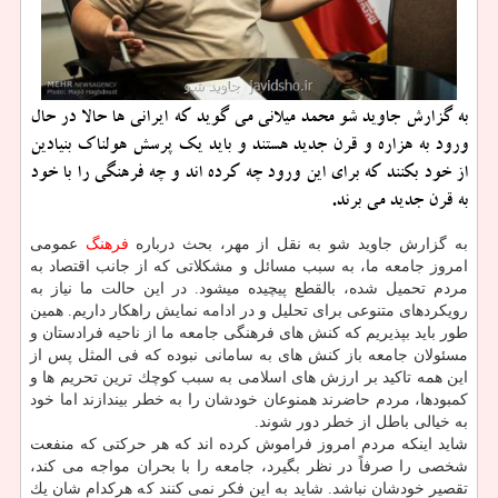
به گزارش جاوید شو محمد میلانی می گوید كه ایرانی ها حالا در حال
ورود به هزاره و قرن جدید هستند و باید یك پرسش هولناك بنیادین
از خود بكنند كه برای این ورود چه كرده اند و چه فرهنگی را با خود
به قرن جدید می برند.
به گزارش جاوید شو به نقل از مهر، بحث درباره
فرهنگ
عمومی
امروز جامعه ما، به سبب مسائل و مشكلاتی كه از جانب اقتصاد به
مردم تحمیل شده، بالقطع پیچیده میشود. در این حالت ما نیاز به
رویكردهای متنوعی برای تحلیل و در ادامه نمایش راهكار داریم. همین
طور باید بپذیریم كه كنش های فرهنگی جامعه ما از ناحیه فرادستان و
مسئولان جامعه باز كنش های به سامانی نبوده كه فی المثل پس از
این همه تاكید بر ارزش های اسلامی به سبب كوچك ترین تحریم ها و
كمبودها، مردم حاضرند همنوعان خودشان را به خطر بیندازند اما خود
به خیالی باطل از خطر دور شوند.
شاید اینكه مردم امروز فراموش كرده اند كه هر حركتی كه منفعت
شخصی را صرفاً در نظر بگیرد، جامعه را با بحران مواجه می كند،
تقصیر خودشان نباشد. شاید به این فكر نمی كنند كه هركدام شان یك