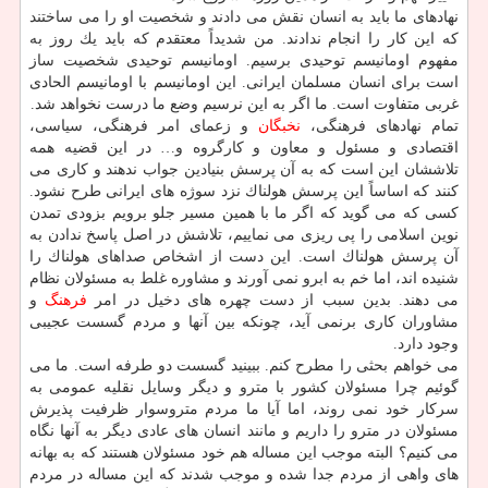
نهادهای ما باید به انسان نقش می دادند و شخصیت او را می ساختند
كه این كار را انجام ندادند. من شدیداً معتقدم كه باید یك روز به
مفهوم اومانیسم توحیدی برسیم. اومانیسم توحیدی شخصیت ساز
است برای انسان مسلمان ایرانی. این اومانیسم با اومانیسم الحادی
غربی متفاوت است. ما اگر به این نرسیم وضع ما درست نخواهد شد.
تمام نهادهای فرهنگی،
نخبگان
و زعمای امر فرهنگی، سیاسی،
اقتصادی و مسئول و معاون و كارگروه و… در این قضیه همه
تلاششان این است كه به آن پرسش بنیادین جواب ندهند و كاری می
كنند كه اساساً این پرسش هولناك نزد سوژه های ایرانی طرح نشود.
كسی كه می گوید كه اگر ما با همین مسیر جلو برویم بزودی تمدن
نوین اسلامی را پی ریزی می نماییم، تلاشش در اصل پاسخ ندادن به
آن پرسش هولناك است. این دست از اشخاص صداهای هولناك را
شنیده اند، اما خم به ابرو نمی آورند و مشاوره غلط به مسئولان نظام
می دهند. بدین سبب از دست چهره های دخیل در امر
فرهنگ
و
مشاوران كاری برنمی آید، چونكه بین آنها و مردم گسست عجیبی
وجود دارد.
می خواهم بحثی را مطرح كنم. ببینید گسست دو طرفه است. ما می
گوئیم چرا مسئولان كشور با مترو و دیگر وسایل نقلیه عمومی به
سركار خود نمی روند، اما آیا ما مردم متروسوار ظرفیت پذیرش
مسئولان در مترو را داریم و مانند انسان های عادی دیگر به آنها نگاه
می كنیم؟ البته موجب این مساله هم خود مسئولان هستند كه به بهانه
های واهی از مردم جدا شده و موجب شدند كه این مساله در مردم