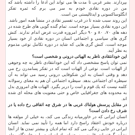
بپردازند. بشر غربی تا مدت ها می تواند این ادعا را داشته باشد كه
من در دوره نقادی خودم به سر می برم كه ثمره تفكر
انگلوساكسونی و ایدئالیستی من است.
این روند سبب شده تا در غرب تفسیر نقادی در منشأ همه امور باشد.
این دوره نقادی بسیار موجه است. تمام گنده گویی های طرح شده در
دهه های ۷۰، ۸۰ و ۹۰ دیگر امروزه قدرت عرض اندام ندارند. كنش
گری های سیاسی و اجتماعی انسان در دوره نقادی از خود بسیار
موجه است، كنش گری هایی كه شاید در دوره تكامل نوعی مذموم
به نظر آیند.
این خودانتقادی ناظر به الهیاتی درونی و شخصی است؟
نمی توان پاسخ مشخصی داد كه این خودانتقادی ناظر به چه وجوهی
از الهیات است. نوعی از الهیات است كه در تفكر پسامدرن رخ می
دهد و وقتی انسان به این شكوفایی درونی رسید می تواند به آن
سیطره ای اجتماعی بدهد. سیطره اجتماعی آن هم به معنای رسولانه
كلمه نیست كه یك قوم و امت را دربر بگیرد. الهیات های امروزی بدل
به محدوده های جغرافیایی خاص و حتی معنویت های محله ای شده
اند.
در مقابل پرسش هولناك غربی ها در شرق چه اتفاقی رخ داده یا در
شرف رخ دادن است؟
انسان ایرانی كه در خاورمیانه زندگی می كند، به خیلی از مولفه ها
درباره خودش اعتقاد راسخ دارد اما همه را تأیید نمی نماید. انسان
ایرانی در جایی زندگی می كند كه تمام ادیان و بیشتر تمدن ها از آنجا
نشأت گرفته اند. قامت من بعنوان یك انسان در این خاستگاه مدام