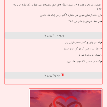
تشخیص سرطان با دقت ۹۵ درصدی دستگاه قابل حمل دانشمندان چین فقط به یک قطره خون نیاز
دارد
اوج یک بارندگی شهابی غیر منتظره با گذر از بین زباله های فضایی
چرا معده خودش را هضم نمی کند؟
پربحث ترین ها
راهنمای نهایی و کامل انتخاب اولین پیپ
از نظر مغز، تنبلی کردن کی جایز است؟
خطری که بوی بد ندارد
پشت پرده علمی آتشسوزی های اروپا
جدیدترین ها