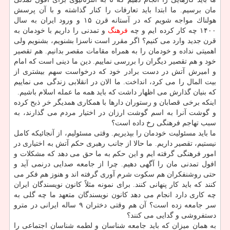
مان برسیم. ما ابتدا باید تعارفات را كنار گذاشته و با آن پرسش
هولناك مواجه شویم كه در آستانه قرن ۱۵ و ورود ایران به سال
۱۴۰۰ چه كار كرده ایم و چه
فرهنگ
و تمدنی را داریم با خودمان به
قرن جدید وارد می كنیم؟ اگر مقرر است ناسزا بشنویم، بشنویم ولی
اهمیتی نداده و خودمان را به همراه مقامات مقصر بدانیم. هم تقصیر
خود و هم تقصیر دیگران را بررسی نماییم. دین ما دینی است كه امام
و امیرش آتش در دست برادر خود كه درخواست سهم بیشتری از
بیت المال را می كرد، انداخت. ما الان در انقلابی زندگی می نماییم
كه بنیان گذارش می اظهار داشت كه باید همه ما عمله اسلام باشیم.
اینكه برخی قصابان و رستوران دارها با همكاری همدیگر خر ذبح كرده
و گوشت آنرا به اسم گوشت ارزان در اختیار مردم می گذارند، به
سبب تهاجم فرهنگی رخ داده است؟
ما باید مسئولیت خودمان را بپذیریم. وقتی مسئولیم، از آنجائیكه كامل
نیستیم، تقصیر داریم. ما حالا از جانب رهبری حكم آتش به اختیاری در
امور فرهنگی گرفته ایم و این حكم به ما حق می دهد كه مشكلات و
افول تمدنی مان را آگهی دهیم. چرا از جامعه صدایی درنمی آید و
حتی روشنفكران هم سكوت شرم آوری گرفته اند و هنوز هم فكر می
كنند كه باید كار پنهانی كنند. برای نمونه مثلاً كانون نویسندگان ایران
چه كاری دارد انجام می دهد كانون نویسندگان متعهد ما چه گلی به
سر جامعه زده است؟ آن هم وقتی دختران ۹ ساله ایرانی در مترو
دستفروشی و گدایی می كنند؟
به همان میزان كه باید جامعه شناسان و لطمه شناسان اجتماعی را