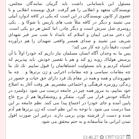
مسئول این نابسامانی داشت باید گریبان نمایندگان مجلس،
نویسندگان متعهد و انقلابی را هم گرفت. فرق نویسنده انقلابی و با
عضوی از كانون نویسندگان در این است كه یكی در كافه ادوارد آنیلی
می نشیند و دیگر در كافه مثلاً شب های پاریس یا شوكا و… یكی
روسری شل سرش است و دیگر چادر، اما كنش هر دو یكی است.
آن دختر مدعی ایمان و اسلام كه بامداد تا شب سر قبر شهدای
شریف می نشیند و صدای همسر واقعی شهیدان را هم درآورده
است، دقیقاً دارد چه كار می كند!
پس ما به وجدان آگاه انسان مسلمان نیاز داریم كه خودرا اولاً با آن
پرسش هولناك روبه رو كند و هم با تقصیر خودش. باید بپذیریم كه
اشتباه كردیم و باید مسئولیت اشتباهاتمان را قبول نماییم. تك تك ما
چه مقامات سیاسی و چه مقامات اجرایی و ژن برترها و… چه ما
شهروندان و همه و همه در مقام یك فرد دارای حق حیات و حضور در
زندگی روزمره فرهنگی و اجتماعی مقصریم. هر وقت آغاز به اصلاح
خود نماییم، به مرور همه چیز در جامعه درست می شود: دولتمرد در
جایگاه خودش قرار می گیرد، متفكر و روشنفكرها هم از برج عاج
پایین آمده و جای خودرا در اجتماع پیدا می كنند. نظم جامعه بر این
مبنا درست می شود. با توجه به این نظم است كه ژن برترها هم آدم
شده و دست از فرشته بودن برمی دارند. درغیر این صورت افول
تمدن ایرانی ما متأسفانه و به حتم محقق می شود.
1397/12/27
13:46:27