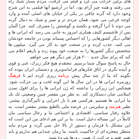
های برلین حركت می كرد و فیلم می گرفت، مردم بسیار شیك راه
می رفتند و همه چیز آرام بود، اما در آرشیو آنها فیلمی به این شرح
وجود دارد كه گربه چاقی در یكی از خیابان های اصلی آمده و وارد
كوچه فرعی می شود، همان مردم تر و تمیز و شیك به دنبال گربه
می دوند تا آنرا گرفته و بكشند و گوشتش را مصرف كنند. چرا آلمان
پس از فاشیسم كثیف هیتلری امروز به جایی می رسد كه ایرانی ها و
اهالی دیگر كشورهایی را كه احساس پسماند بودن در جامعه خودشان
می كنند، جذب كرده و در صنعت خود به كار می گیرد. میلیون ها
متخصص دیگر كشورها را به صنعت خود پیوند زده و بازهم اعلام می
كند كه برای سال جدید ۲۰۰ هزار نفر دیگر هم می خواهم.
حال به پاسخ سوال شما برسیم. معتقدم هیچ فكر زیرك، غنی و قوی
و آینده نگری در اتاق فكرهای فراماسونری و دشمنان ایران نبوده كه
بگویند كه ما از چند سال پیش
برنامه
ریزی كرده ایم تا
فرهنگ
روزمره ایرانی ها در این سال ها این گونه لخت و بی حركت شود.
هیچكس این زیركی را نداشته كه ژن ایرانی ها را برای افول تمدن
اسلامی شان دستكاری كند. به نظر من مقصر چنین وضعیتی تك تك
ما ایرانی ها هستیم. هركسی هم با بار اجرایی و تأثیرگذاری بیشتر،
نظیر
هنرمند
و سلبریتی در عرصه ملی بالطبع بیشتر مقصر است. به
علاوه رفتار سیاسی، اقتصادی و اجتماعی ما و رجال سیاسی مان
كاملاً در این مساله دخیل است. بنا بر این هم ادعای من این است كه
این مشكل با فرمان و دستور از بالا حل نمی گردد و مردم نباید
منتظر معجزه ای از حاكمیت باشند. ما زمان چندانی هم نداریم و باید
تغییر فهم و حركت، از همین روزها شروع شود.