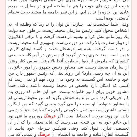
هویت این ژن های خوب را هم ما ساخته ایم و در مقابل به مردم
عادی این اجازه را نداده ایم. از این نظر جامعه ما معتقد به یك «نظام
كاستی» بوده است.
وقتی شما شخصیت نمی سازید این توان را ندارید كه وظیفه ای به
اشخاص محول كنید. رئیس سازمان محیط زیست در طول چند دولت
یك روز مانتو تنش كرد و بیسیم در دست گرفت و با برخی انقلابیون
از دیوار سفارت بالا رفت. در دوره ریاست جمهوری آمد محیط زیست
را در دست گرفت. همه هم خوشحال شدند و گفتند ایشان كارش
همین است. بعد خبری پخش گردید ك پسرش در آمریكاست، یعنی
كشوری كه مادرش از دیوار سفارت آنجا بالا رفت. سپس كنار رفتن
از سازمان محیط زیست شد مشاور رئیس جمهور در امور خانواده.
این به آن چه ربطی دارد؟ این روند یعنی كه رئیس جمهور دارد بین
خود و جامعه اش گسست به وجود می آورد. فهم او نمی رسد كه
كسی كه امكان دارد تخصص در محیط زیست داشته باشد، حتماً
مشاور خوبی برای امور خانواده نیست. خود این خانم كه روزی یك
كار چریكی كرده نمی تواند به خودش بگوید كه من محیط زیستی ام
یا مشاور خانواده! او سمت را می گیرد و نمی گوید كه من اینكاره
نیستم. داشتن سمت و شغل حكومتی را هرچه كه باشد، حق خود می
داند. این روند موجب انحطاط است. اگر
فرهنگ
روزمره ما غنی بود
این خانم خود به این نتیجه می رسید كه نباید سمتی را كه در آن
تخصصی ندارد، قبول كند. وقتی هیچكس سرجای خود نباشد آن
گسست اتفاق افتاده و جامعه به انضمام آن
فرهنگ
و تمدنی كه می