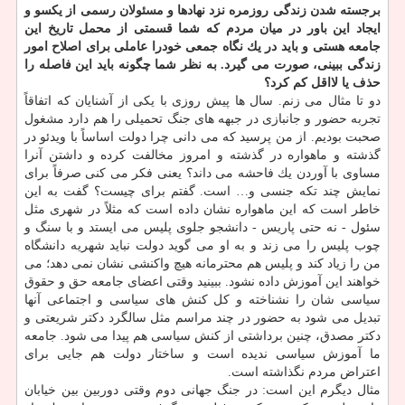
برجسته شدن زندگی روزمره نزد نهادها و مسئولان رسمی از یكسو و
ایجاد این باور در میان مردم كه شما قسمتی از محمل تاریخ این
جامعه هستی و باید در یك نگاه جمعی خودرا عاملی برای اصلاح امور
زندگی ببینی، صورت می گیرد. به نظر شما چگونه باید این فاصله را
حذف یا لااقل كم كرد؟
دو تا مثال می زنم. سال ها پیش روزی با یكی از آشنایان كه اتفاقاً
تجربه حضور و جانبازی در جبهه های جنگ تحمیلی را هم دارد مشغول
صحبت بودیم. از من پرسید كه می دانی چرا دولت اساساً با ویدئو در
گذشته و ماهواره در گذشته و امروز مخالفت كرده و داشتن آنرا
مساوی با آوردن یك فاحشه می داند؟ یعنی فكر می كنی صرفاً برای
نمایش چند تكه جنسی و… است. گفتم برای چیست؟ گفت به این
خاطر است كه این ماهواره نشان داده است كه مثلاً در شهری مثل
سئول - نه حتی پاریس - دانشجو جلوی پلیس می ایستد و با سنگ و
چوب پلیس را می زند و به او می گوید دولت نباید شهریه دانشگاه
من را زیاد كند و پلیس هم محترمانه هیچ واكنشی نشان نمی دهد؛ می
خواهند این آموزش داده نشود. ببینید وقتی اعضای جامعه حق و حقوق
سیاسی شان را نشناخته و كل كنش های سیاسی و اجتماعی آنها
تبدیل می شود به حضور در چند مراسم مثل سالگرد دكتر شریعتی و
دكتر مصدق، چنین برداشتی از كنش سیاسی هم پیدا می شود. جامعه
ما آموزش سیاسی ندیده است و ساختار دولت هم جایی برای
اعتراض مردم نگذاشته است.
مثال دیگرم این است: در جنگ جهانی دوم وقتی دوربین بین خیابان