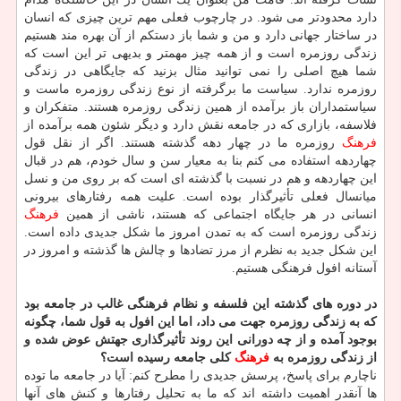
دارد محدودتر می شود. در چارچوب فعلی مهم ترین چیزی كه انسان
در ساختار جهانی دارد و من و شما باز دستكم از آن بهره مند هستیم
زندگی روزمره است و از همه چیز مهمتر و بدیهی تر این است كه
شما هیچ اصلی را نمی توانید مثال بزنید كه جایگاهی در زندگی
روزمره ندارد. سیاست ما برگرفته از نوع زندگی روزمره ماست و
سیاستمداران باز برآمده از همین زندگی روزمره هستند. متفكران و
فلاسفه، بازاری كه در جامعه نقش دارد و دیگر شئون همه برآمده از
فرهنگ
روزمره ما در چهار دهه گذشته هستند. اگر از نقل قول
چهاردهه استفاده می كنم بنا به معیار سن و سال خودم، هم در قبال
این چهاردهه و هم در نسبت با گذشته ای است كه بر روی من و نسل
میانسال فعلی تأثیرگذار بوده است. علیت همه رفتارهای بیرونی
انسانی در هر جایگاه اجتماعی كه هستند، ناشی از همین
فرهنگ
زندگی روزمره است كه به تمدن امروز ما شكل جدیدی داده است.
این شكل جدید به نظرم از مرز تضادها و چالش ها گذشته و امروز در
آستانه افول فرهنگی هستیم.
در دوره های گذشته این فلسفه و نظام فرهنگی غالب در جامعه بود
كه به زندگی روزمره جهت می داد، اما این افول به قول شما، چگونه
بوجود آمده و از چه دورانی این روند تأثیرگذاری جهتش عوض شده و
از زندگی روزمره به
فرهنگ
كلی جامعه رسیده است؟
ناچارم برای پاسخ، پرسش جدیدی را مطرح كنم: آیا در جامعه ما توده
ها آنقدر اهمیت داشته اند كه ما به تحلیل رفتارها و كنش های آنها