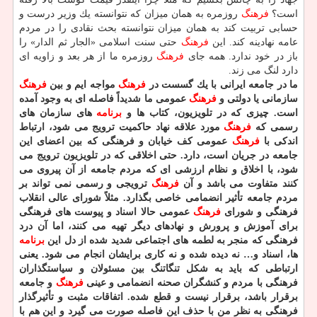
است؟
فرهنگ
روزمره به همان میزان كه نتوانسته یك وزیر درست و
حسابی تربیت كند به همان میزان نتوانسته بحث نقادی را در مردم
عامه نهادینه كند. این
فرهنگ
حتی سنت اسلامی «الجار ثم الدار» را
باز در خود ندارد. همه جای
فرهنگ
روزمره ما از هر بعد و زاویه ای
دارد لنگ می زند.
ما در جامعه ایرانی با یك گسست در
فرهنگ
مواجه ایم و بین
فرهنگ
سازمانی یا دولتی و
فرهنگ
عمومی ما شدیداً فاصله ای به وجود آمده
است. چیزی كه در تلویزیون، كتاب ها و
برنامه
های سازمان های
رسمی كه
فرهنگ
مورد علاقه نهاد حاكمیت ترویج می شود، ارتباط
اندكی با
فرهنگ
عمومی كف خیابان و فرهنگی كه بین اعضای این
جامعه در جریان است، دارد. حتی اخلاقی كه در تلویزیون ترویج می
شود، با اخلاق و نظام ارزشی ای كه مردم جامعه از آن پیروی می
كنند متفاوت می باشد و آن
فرهنگ
ترویجی و رسمی نمی تواند بر
مردم جامعه تأثیر انضمامی خاصی بگذارد. مثلاً شورای عالی انقلاب
فرهنگی و شورای
فرهنگ
عمومی حالا اسناد و پیوست های فرهنگی
برای آموزش و پرورش و نهادهای دیگر تهیه می كنند، اما آن درد
فرهنگی كه منجر به لطمه های اجتماعی شدید شده از دل این
برنامه
ها، اسناد و… نه دیده شده و نه كاری برایشان انجام می شود. یعنی
ارتباطی كه باید به شكل تنگاتنگ بین مسئولان و سیاستگذاران
فرهنگی با مردم و كنشگران صحنه انضمامی و عینی
فرهنگ
و جامعه
برقرار باشد، برقرار نیست و قطع شده. اتفاقات مثبت و تأثیرگذار
فرهنگی به نظر من با حذف این فاصله صورت می گیرد و این هم با