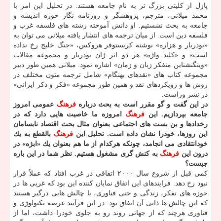
پازل از كلیتی بزرگ تر به نام جامعه هستند. در تحلیل این امر با
محمد میلانی، مترجم، پژوهشگر و روزنامه نگار حوزه اندیشه و
جامعه به بحث نشستیم. او دانش آموخته رشته های فلسفه غرب و
فلسفه دین است. از میان ترجمه های انتشار یافته میلانی می توان به
«بودریار و هزاره» نوشته كریستوفر هروكس، «جنگ خلیج رخ نداده
است» و «كلید واژه» هر دو اثر ژان بودریار و مجموعه مقالات
«ویتگنشتاین متفكر زبان و زمان» اشاره نمود. میلانی همین طور دبیر
مجموعه كتاب های «نقدهای بهنگام» شامل ترجمه متون مختلف در
روش ها و رویكردهای نقد و همین طور مجموعه «فكر و ذكر ایرانی»
در نشر وراست.
در این گفت و گو مقرر است به بحث درباره
فرهنگ
عمومی امروز
جامعه بپردازیم. این
فرهنگ
امروزه ما خاصیت هایی دارد كه در
رخدادها و بن بست های اجتماعی بعنوان مثال بحث اقتصاد نابسامان
این روزها، خودرا نشان داده است. تحلیل این
فرهنگ
بالقطع به یك
خودانتقادی می انجامد، چونكه هركدام از ما هم بعنوان یك «ابژه» در
درون این
فرهنگ
به كنش گری مشغول هستیم. نظر شما در این باره
چیست؟
كمی قبل از شروع سال ۲۰۰۰ اتفاقی در غرب افتاد كه عملاً قرار
نبود رخ دهد. فرایندهای این اتفاق نمایان كننده این بود كه غربی ها در
حوزه های تفكر، زندگی و حتی فناوری، با چالش هایی درگیر هستند
كه این چالش ها ذاتی آن اتفاق بود. در این فرآیند عرصه تكنولوژی و
فناوری هرچند كه از جهاتی روند رو به جلوی خودرا داشت، اما از