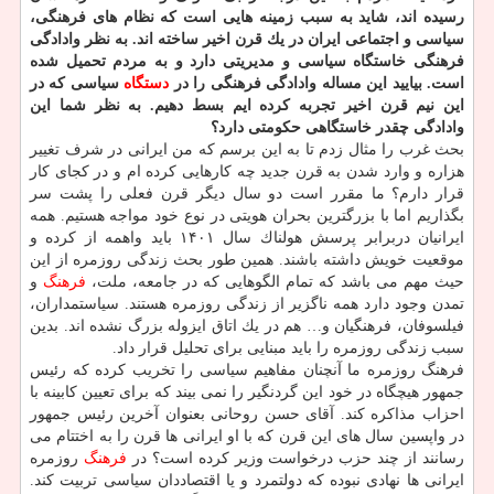
رسیده اند، شاید به سبب زمینه هایی است كه نظام های فرهنگی،
سیاسی و اجتماعی ایران در یك قرن اخیر ساخته اند. به نظر وادادگی
فرهنگی خاستگاه سیاسی و مدیریتی دارد و به مردم تحمیل شده
است. بیایید این مساله وادادگی فرهنگی را در
دستگاه
سیاسی كه در
این نیم قرن اخیر تجربه كرده ایم بسط دهیم. به نظر شما این
وادادگی چقدر خاستگاهی حكومتی دارد؟
بحث غرب را مثال زدم تا به این برسم كه من ایرانی در شرف تغییر
هزاره و وارد شدن به قرن جدید چه كارهایی كرده ام و در كجای كار
قرار دارم؟ ما مقرر است دو سال دیگر قرن فعلی را پشت سر
بگذاریم اما با بزرگترین بحران هویتی در نوع خود مواجه هستیم. همه
ایرانیان دربرابر پرسش هولناك سال ۱۴۰۱ باید واهمه از كرده و
موقعیت خویش داشته باشند. همین طور بحث زندگی روزمره از این
حیث مهم می باشد كه تمام الگوهایی كه در جامعه، ملت،
فرهنگ
و
تمدن وجود دارد همه ناگزیر از زندگی روزمره هستند. سیاستمداران،
فیلسوفان، فرهنگیان و… هم در یك اتاق ایزوله بزرگ نشده اند. بدین
سبب زندگی روزمره را باید مبنایی برای تحلیل قرار داد.
فرهنگ روزمره ما آنچنان مفاهیم سیاسی را تخریب كرده كه رئیس
جمهور هیچگاه در خود این گردنگیر را نمی بیند كه برای تعیین كابینه با
احزاب مذاكره كند. آقای حسن روحانی بعنوان آخرین رئیس جمهور
در واپسین سال های این قرن كه با او ایرانی ها قرن را به اختتام می
رسانند از چند حزب درخواست وزیر كرده است؟ در
فرهنگ
روزمره
ایرانی ها نهادی نبوده كه دولتمرد و یا اقتصاددان سیاسی تربیت كند.