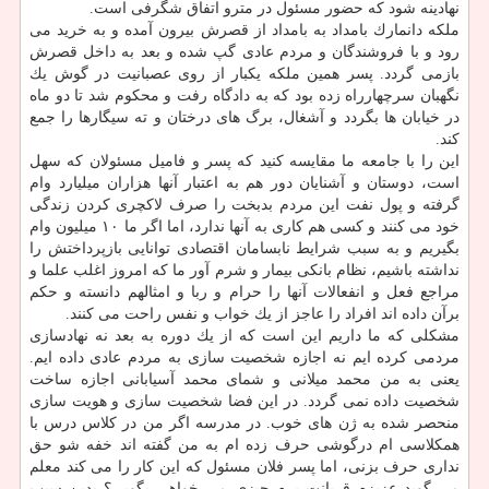
نهادینه شود كه حضور مسئول در مترو اتفاق شگرفی است.
ملكه دانمارك بامداد به بامداد از قصرش بیرون آمده و به خرید می
رود و با فروشندگان و مردم عادی گپ شده و بعد به داخل قصرش
بازمی گردد. پسر همین ملكه یكبار از روی عصبانیت در گوش یك
نگهبان سرچهارراه زده بود كه به دادگاه رفت و محكوم شد تا دو ماه
در خیابان ها بگردد و آشغال، برگ های درختان و ته سیگارها را جمع
كند.
این را با جامعه ما مقایسه كنید كه پسر و فامیل مسئولان كه سهل
است، دوستان و آشنایان دور هم به اعتبار آنها هزاران میلیارد وام
گرفته و پول نفت این مردم بدبخت را صرف لاكچری كردن زندگی
خود می كنند و كسی هم كاری به آنها ندارد، اما اگر ما ۱۰ میلیون وام
بگیریم و به سبب شرایط نابسامان اقتصادی توانایی بازپرداختش را
نداشته باشیم، نظام بانكی بیمار و شرم آور ما كه امروز اغلب علما و
مراجع فعل و انفعالات آنها را حرام و ربا و امثالهم دانسته و حكم
برآن داده اند افراد را عاجز از یك خواب و نفس راحت می كنند.
مشكلی كه ما داریم این است كه از یك دوره به بعد نه نهادسازی
مردمی كرده ایم نه اجازه شخصیت سازی به مردم عادی داده ایم.
یعنی به من محمد میلانی و شمای محمد آسیابانی اجازه ساخت
شخصیت داده نمی گردد. در این فضا شخصیت سازی و هویت سازی
منحصر شده به ژن های خوب. در مدرسه اگر من در كلاس درس با
همكلاسی ام درگوشی حرف زده ام به من گفته اند خفه شو حق
نداری حرف بزنی، اما پسر فلان مسئول كه این كار را می كند معلم
می گوید عزیزم قربانت برم چیزی می خواهی بگویی؟ بدین سبب