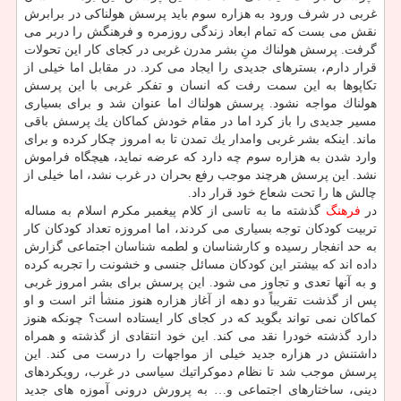
غربی در شرف ورود به هزاره سوم باید پرسش هولناكی در برابرش
نقش می بست كه تمام ابعاد زندگی روزمره و فرهنگش را دربر می
گرفت. پرسش هولناك منِ بشر مدرن غربی در كجای كار این تحولات
قرار دارم، بسترهای جدیدی را ایجاد می كرد. در مقابل اما خیلی از
تكاپوها به این سمت رفت كه انسان و تفكر غربی با این پرسش
هولناك مواجه نشود. پرسش هولناك اما عنوان شد و برای بسیاری
مسیر جدیدی را باز كرد اما در مقام خودش كماكان یك پرسش باقی
ماند. اینكه بشر غربی وامدار یك تمدن تا به امروز چكار كرده و برای
وارد شدن به هزاره سوم چه دارد كه عرضه نماید، هیچگاه فراموش
نشد. این پرسش هرچند موجب رفع بحران در غرب نشد، اما خیلی از
چالش ها را تحت شعاع خود قرار داد.
در
فرهنگ
گذشته ما به تاسی از كلام پیغمبر مكرم اسلام به مساله
تربیت كودكان توجه بسیاری می كردند، اما امروزه تعداد كودكان كار
به حد انفجار رسیده و كارشناسان و لطمه شناسان اجتماعی گزارش
داده اند كه بیشتر این كودكان مسائل جنسی و خشونت را تجربه كرده
و به آنها تعدی و تجاوز می شود. این پرسش برای بشر امروز غربی
پس از گذشت تقریباً دو دهه از آغاز هزاره هنوز منشأ اثر است و او
كماكان نمی تواند بگوید كه در كجای كار ایستاده است؟ چونكه هنوز
دارد گذشته خودرا نقد می كند. این خود انتقادی از گذشته و همراه
داشتنش در هزاره جدید خیلی از مواجهات را درست می كند. این
پرسش موجب شد تا نظام دموكراتیك سیاسی در غرب، رویكردهای
دینی، ساختارهای اجتماعی و… به پرورش درونی آموزه های جدید