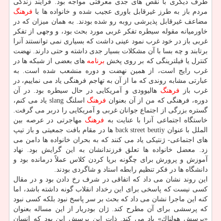
طرف دیگری با نقص های جدی معرفتی مواجه بود. فرآیند زندگی
مردم باز به طرز غیرقابل باوری عجیب شده و خانواده ها با
فرهنگ
مضاعف غیرقابل پذیرشی روبه رو شده بودند. به همان میزان كه در
خاورمیانه مقوله سیطره تفكر غربی مورد بحث بود، و وجهی از تفكر
غربی باز در خود غرب نمود عینی داشت كه بسیاری نمی توانستند آنرا
برتابند و چه بسا با آن مشكلات بسیار جدی داشته و حتی دارند. نهضت
كنترل یا فیلترینگی كه بر روی پخش
برنامه
های بعضی از شبكه ها در
غرب رایج است، از همین نهضت و دوره منشعب شده است. به
عبارتی مشابه روندی كه ما از آن به تهاجم فرهنگی یاد می نماییم، در
غرب باز
فرهنگ
هالیوودی و آمریكایی در حال سیطره بود. در آن
دوره، فرهنگی كه من از آن بعنوان
فرهنگ
اسلنگ slang یاد می كنم،
گستره بزرگی از اجتماع جوانان غربی و آمریكایی را دربر می گرفت.
خاستگاه اجتماعی آنرا با عنایت به
فرهنگ
مهاجرتی در عرصه بین
الملل با عنوان back street beutiy ها در مقام بافت جمعیتی و باز تیپ
های اجتماعی- ژنتیكی یاد می كنند كه به بحران خانواده ها دامن می
زد. معضل خانواده ها تعلق فرزندانشان به این گرایش بود. نهاد
آموزش و پرورش برای چگونه برپا كردن كلاس عملاً درمانده بود و
دانشگاه ها در فكر تنظیم رابطه استاد و شاگردی بودند.
این روند نشان می داد كه اتفاقی در شرف رخ دادن بود و در مقال
كسی نیست كه پاسخی برای این رخداد انقلاب گونه داشته باشد، اما
كنه این ماجرا نشان می داد كه بحث بر سر پاسخ نبود بلكه كسی نبود
كه پرسشی برای آن مطرح كند. ژان بودریار از این مساله بعنوان
«پرسش هولناك» یاد می كند. ذات این پرسش این بود كه انسان