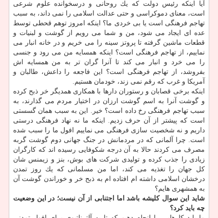
آیا اینكه رئیس دولت كه یك روحانی و درسخوانده علوم شرعی
است، معنای دموكراسی و حتی عدالت اسلامی را نمی داند، به سبب
تهاجم فرهنگی است یا بی خردی ما؟ اینكه امروز توهم قحطی توسط
عده ای ایجاد می شود، من و شما می رویم از گوشت و لبنیات و
قطعات ماشین گرفته تا پروتز سینه را می خریم و در خانه انبار می
نماییم، از تهاجم فرهنگی است؟ اینكه همسایه من می رود و جنسی
را می خرد و انبار می كند تا آنرا گران تر به من همسایه اش
بفروشد، از تهاجم فرهنگی است؟ این فاجعه را داعش، طالبان و
آمریكا و غرب كه رقم نمی زند، خودمان هستیم.
اینكه برخی قصابان و رستوران دارها با همكاری همدیگر خر ذبح كرده
و گوشت آنرا به اسم گوشت ارزان در اختیار مردم می گذارند، به
سبب تهاجم فرهنگی رخ داده است؟ خیر. این به سبب همان گسستی
است كه پیشتر از آن حرف زدیم. اینكه ما نه نهاد فرهنگی درستی
داریم و نه شخصیت سازی فرهنگی می نماییم افول ما را سبب شده
است. چرا آلمانی كه در مردمانش در جنگ جهانی دوم گوشت گربه
مصرف می كردند حالا به آن درجه شكوفایی رسیده اند كه كارگران
زیادی را جذب كرده و تولیدی شركت های بوش، بنز و زیمنس شان
كل جهان را تغذیه می كند، اما من مسلمانی كه یك روز تمدن
درخشان اسلامی داشته ام افتاده ام به ذبح خر و خوراندن گوشت آن
به همشهری هایم؟
شاید این سوال كلیشه باشد اما اجتنابی از آن نیست؛ در این وضعیت
چه باید كرد؟
ما باید كارهایی را انجام دهیم كه تا به آلترناتیوی برای افول تمدنی