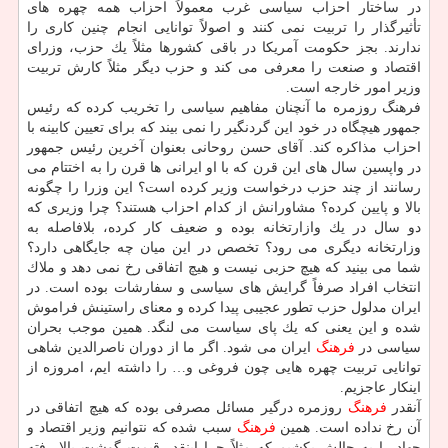
در ساختار احزاب سیاسی غرب معمولاً احزاب همه چهره های
تأثیرگذار را تربیت نمی كنند و اصولاً توانایی انجام چنین كاری را
ندارند. بجز حكومت آمریكا در باقی كشورها مثلاً یك حزب، وزرای
اقتصاد و صنعت را معرفی می كند و حزب دیگر مثلاً كارش تربیت
وزیر امور خارجه است.
فرهنگ روزمره ما آنچنان مفاهیم سیاسی را تخریب كرده كه رئیس
جمهور هیچگاه در خود این گردنگیر را نمی بیند كه برای تعیین كابینه با
احزاب مذاكره كند. آقای حسن روحانی بعنوان آخرین رئیس جمهور
در واپسین سال های این قرن كه با او ایرانی ها قرن را به اختتام می
رسانند از چند حزب درخواست وزیر كرده است؟ این وزرا را چگونه
بالا و پایین كرده؟ مشاورانش از كدام احزاب هستند؟ چرا وزیری كه
دو سال در یك وازارتخانه بوده و ضعیف كار كرده، بلافاصله به
وزارتخانه دیگری می رود؟ تخصص در این میان چه جایگاهی دارد؟
شما می بینید كه هیچ حزبی نیست و هیچ اتفاقی رخ نمی دهد و ملاك
انتخاب افراد صرفاً گرایش های سیاسی و سفارشات بوده است. در
ایران مدلول حزب تطور عجیبی پیدا كرده و معنای راستینش فراموش
شده و این یعنی كه یك پای سیاست می لنگد. همین موجب بحران
سیاسی در
فرهنگ
ایران می شود. اگر ما از دوران ناصرالدین شاهی
توانایی تربیت چهره هایی چون فروغی و… را داشته ایم، امروزه از
اینكار عاجزیم.
آنقدر
فرهنگ
روزمره درگیر مسائل مصرفی بوده كه هیچ اتفاقی در
آن رخ نداده است. همین
فرهنگ
سبب شده كه نتوانیم وزیر اقتصاد و
جهاد را به چالش بكشیم كه مثلاً چرا اینقدر قیمت گوشت بالا رفته