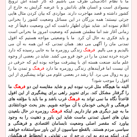
ما با نظام اكادمیكی طرف می باشیم كه كار عمده اش ترویج
بیسوادی است و انسان های بادانش و با عرضه گرایش به خارج از
كشور داشته و قصد مهاجرت دارند. مواردی كه بیان كردن مثال هایی
جزئی نیستند؛ همه بزرگان در این مسائل وضعیت كشور را بحرانی
اعلام نموده اند. شاید نتوان اظهار داشت كه این وضعیت دقیقاً از چه
زمانی آغاز شد اما مطمئن هستیم كه وضعیت امروز ما بحرانی است
و باید فكری به حال آن كرد. ما با وضعیتی مواجه هستیم كه افول
تمدنی مان را آگهی می دهد. همان تمدنی كه این همه به آن می
بالیدیم و می بالیم.
فرهنگ
زندگی روزمره ما به جایی رسیده كه دارد
خرده خرده تمدن ما را در خود فرو می كشد. شاید در بعضی از وجوه
علم مانند صنعت هسته ای با پیشرفت مواجه بوده ایم كه حرفی در
آن نیست اما فرآیندهای زندگی روزمره ما دارد
فرهنگ
و تمدن ما را
رو به زوال می برد. آیا رشد در بعضی علوم می تواند پیشگیری از این
افول را موجب شود؟
البته ما هیچگاه مثل غرب نبوده ایم و شاید مقایسه این دو
فرهنگ
ما
را گرفتار مشكل كند. برای تجویز راهی برای پیشگیری از این افول
قاعدتاً نگاه ما نمی تواند به
فرهنگ
غرب باشد و ما باید با مؤلفه های
فرهنگی و تاریخی خودمان با آن مواجه شویم. بجز بحث خودانتقادی
ما به چیز دیگری هم نیاز داریم. اینكه
فرهنگ
روزمره در حال بلعیدن
بنیان های اصیل تمدنی ماست شاید این باور و ذهنیت را به وجود
بیاورد كه مقصر اصلی وضعیت نابسامان اقتصادی و فرهنگی و
سیاسی مردم هستند. بالقطع سیاسیون از این باور سواستفاده خواهند
كرد. اینكه مردم به این درجه از بی تفاوتی و انحطاط فرهنگشان