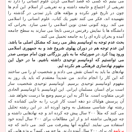
می بینیم كه كسی كه قصد اسلامی كردن علوم انسانی را دارد نه
تعریفی از اجتماع و جامعه داشته و نه تعریفی از اسلام. این آدم ها
چون در تاریخ غور نكرده و مؤلفه های بارز تمدنی در گذشته را
نفهمیده اند، فكر می كنند تغییر یك كتاب، علوم انسانی را اسلامی
می كند. روند كنونی تمدن نوین اسلامی را نمی سازد. بحرانی كه
دانشگاه ها با نمایش رفرنس درسی نابجا می سازند به سطح جامعه
آمده و بحران تازه ای را به جامعه تحمیل می كنند.
بحث عدم توجه به اومانیسم بنظر می رسد كه مشكل اصلی ما باشد.
این عدم توجه هم در دوران پهلوی شروع شد و به جمهوری اسلامی
ورود پیدا كرد. در صورتیكه ما به باور بزرگانی چون امام موسی صدر
می توانستیم كه اومانیسم توحیدی داشته باشیم. ما در حول این
مفهوم نهادسازی فرهنگی هم نكرده ایم.
نهادهای ما باید به انسان نقش می دادند و شخصیت او را می ساختند
كه این كار را انجام ندادند. من شدیداً معتقدم كه باید یك روز به
مفهوم اومانیسم توحیدی برسیم. اومانیسم توحیدی شخصیت ساز
است برای انسان مسلمان ایرانی. این اومانیسم با اومانیسم الحادی
غربی متفاوت است. ما اگر به این نرسیم وضع ما درست نخواهد شد.
آن پرسش هولناك دو دهه است كار غرب را به جایی كشانده كه
رشته نهاد شناسی مستقبل به وجود آورده اند. در این رشته تحلیل
می كنند كه مثلاً ۲۰۰ سال پیش چه كرده اند و چه نهادهایی داشته و
چه چیزهایی نداشته اند و از این مطالعات برای ۲۰۰ سال آینده خود
استفاده می نمایند. اینگونه آنها پیشرفت می كنند. می دانند كه چه
برنامه
ای برای ۲۰۰ سال آینده دارند. ما چه می كنیم؟ پروژه هایی كه