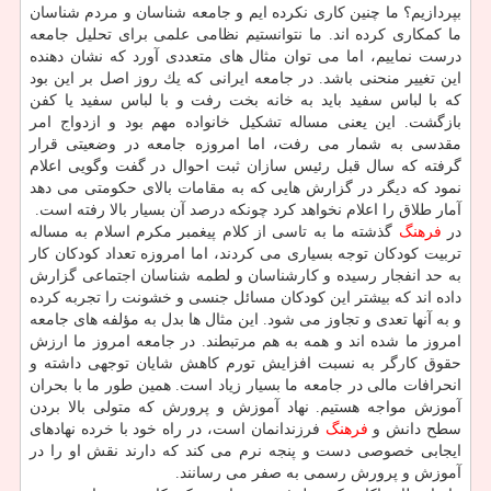
بپردازیم؟ ما چنین كاری نكرده ایم و جامعه شناسان و مردم شناسان
ما كمكاری كرده اند. ما نتوانستیم نظامی علمی برای تحلیل جامعه
درست نماییم، اما می توان مثال های متعددی آورد كه نشان دهنده
این تغییر منحنی باشد. در جامعه ایرانی كه یك روز اصل بر این بود
كه با لباس سفید باید به خانه بخت رفت و با لباس سفید یا كفن
بازگشت. این یعنی مساله تشكیل خانواده مهم بود و ازدواج امر
مقدسی به شمار می رفت، اما امروزه جامعه در وضعیتی قرار
گرفته كه سال قبل رئیس سازان ثبت احوال در گفت وگویی اعلام
نمود كه دیگر در گزارش هایی كه به مقامات بالای حكومتی می دهد
آمار طلاق را اعلام نخواهد كرد چونكه درصد آن بسیار بالا رفته است.
در
فرهنگ
گذشته ما به تاسی از كلام پیغمبر مكرم اسلام به مساله
تربیت كودكان توجه بسیاری می كردند، اما امروزه تعداد كودكان كار
به حد انفجار رسیده و كارشناسان و لطمه شناسان اجتماعی گزارش
داده اند كه بیشتر این كودكان مسائل جنسی و خشونت را تجربه كرده
و به آنها تعدی و تجاوز می شود. این مثال ها بدل به مؤلفه های جامعه
امروز ما شده اند و همه به هم مرتبطند. در جامعه امروز ما ارزش
حقوق كارگر به نسبت افزایش تورم كاهش شایان توجهی داشته و
انحرافات مالی در جامعه ما بسیار زیاد است. همین طور ما با بحران
آموزش مواجه هستیم. نهاد آموزش و پرورش كه متولی بالا بردن
سطح دانش و
فرهنگ
فرزندانمان است، در راه خود با خرده نهادهای
ایجابی خصوصی دست و پنجه نرم می كند كه دارند نقش او را در
آموزش و پرورش رسمی به صفر می رسانند.