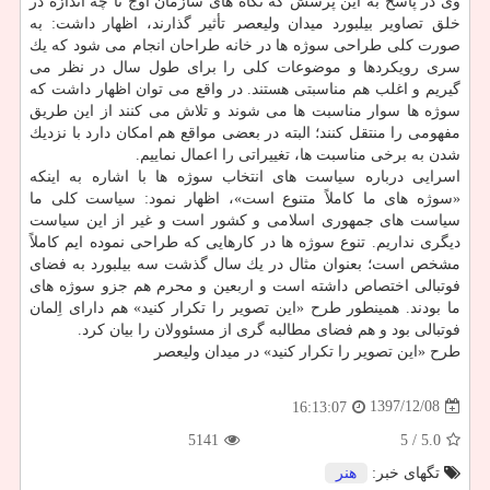
وی در پاسخ به این پرسش كه نگاه های سازمان اوج تا چه اندازه در
خلق تصاویر بیلبورد میدان ولیعصر تأثیر گذارند، اظهار داشت: به
صورت كلی طراحی سوژه ها در خانه طراحان انجام می شود كه یك
سری رویكردها و موضوعات كلی را برای طول سال در نظر می
گیریم و اغلب هم مناسبتی هستند. در واقع می توان اظهار داشت كه
سوژه ها سوار مناسبت ها می شوند و تلاش می كنند از این طریق
مفهومی را منتقل كنند؛ البته در بعضی مواقع هم امكان دارد با نزدیك
شدن به برخی مناسبت ها، تغییراتی را اعمال نماییم.
اسرایی درباره سیاست های انتخاب سوژه ها با اشاره به اینكه
«سوژه های ما كاملاً متنوع است»، اظهار نمود: سیاست كلی ما
سیاست های جمهوری اسلامی و كشور است و غیر از این سیاست
دیگری نداریم. تنوع سوژه ها در كارهایی كه طراحی نموده ایم كاملاً
مشخص است؛ بعنوان مثال در یك سال گذشت سه بیلبورد به فضای
فوتبالی اختصاص داشته است و اربعین و محرم هم جزو سوژه های
ما بودند. همینطور طرح «این تصویر را تكرار كنید» هم دارای اِلمان
فوتبالی بود و هم فضای مطالبه گری از مسئوولان را بیان كرد.
طرح «این تصویر را تكرار كنید» در میدان ولیعصر
1397/12/08
16:13:07
5141
/ 5
5.0
تگهای خبر:
هنر