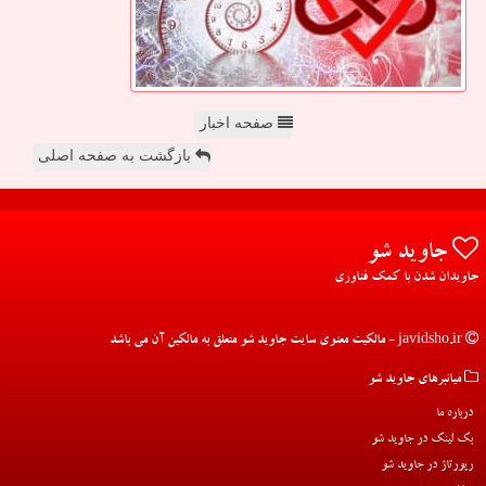
صفحه اخبار
بازگشت به صفحه اصلی
جاوید شو
جاویدان شدن با کمک فناوری
javidsho.ir - مالکیت معنوی سایت جاوید شو متعلق به مالکین آن می باشد
میانبرهای جاوید شو
درباره ما
بک لینک در جاوید شو
رپورتاژ در جاوید شو