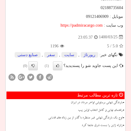
02188735604
موبایل : 09121406909
وب سایت :
https://padmiracargo.com
1400/03/25
23:05:37
1196
/ 5
5.0
تگهای خبر:
رپورتاژ
,
سایت
,
سفر
,
صنایع دستی
این پست جاوید شو را پسندیدید؟
(0)
(1)
تازه ترین مطالب مرتبط
بارندگی شهابی برساوشی اواخر مرداد در ایران
راهنمای نهایی و کامل انتخاب اولین پیپ
اوج یک بارندگی شهابی غیر منتظره با گذر از بین زباله های فضایی
زلزله ژاپن را بسمت شرق جابجا کرد