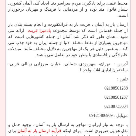
محیط علمی برای یادگیری مردم سراسر دنیا ایجاد کند. آلمان کشوری
بسیار قانون مند بوده و از مردمانی با فرهنگ و مهربان برخوردار
است.
ارسال بار به آلمان ، فریت بار به فرانکفورت و انجام بسته بندی بار
از جمله خدماتی است که توسط مجموعه
پادمیرا فریت
ارائه می
شود . همان طور که ذکر شد آلمان از جمله کشورهایی است که
مهاجرین بسیاری از نقاط مختلف دنیا از جمله ایران به خود جذب می
کند . به همین دلیل هر یک از مهاجرین به دلایل مختلف مانند مبادلات
خانوادگی و اقتصادی با وطن خود در تعامل می باشند.
آدرس : تهران، سهروردی شمالی، خیابان میرزایی زینالی غربی،
ساختمان اداری 144، واحد 1
تلفن :
02188501288
02188501287
02188735604
موبایل : 09121406909
با توجه به نیاز ایرانیان مهاجر به ارسال بار به آلمان ، وجود حمل و
نقل هوایی ضروری است . برای اینکه
فرآیند ارسال بار به آلمان
برای