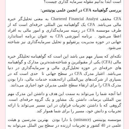
است ابتدا بدانیم مقوله سرمایه گذاری چیست؟
بررسی گواهینامه
CFA
در انجمن علمی یونیننس:
CFA
مخفف
Chartered Financial Analyst
به معنی تحلیل‌گر خبره
مالی می‌باشد.
CFA
یک گواهینامه بین المللی حرفه‌ا‌‌ی است که از
طرف موسسه
CFA
در زمینه سرمایه‌گذاری و امور مالی به افراد
اعطا می‌شود . برنامه آموزشی
CFA
به عنوان برنامه استاندارد
جهانی در حوزه مدیریت پرتفولیو و تحلیل سرمایه‌گذاری نیز شناخته
می‌شود.
نکته‌ای که بسیار مهم می باشد این است که گواهینامه تحلیلگر خبره
مالی
(CFA)
یکی از مقبولترین و شناخته‌شده‌ترین مدارک و گواهینامه
های حرفه‌ای در حوزه تحلیل‌گری مالی و سرمایه‌گذاری در دنیا
می‌باشد. اعتبار مدرک
CFA
در سطح جهانی تا حدی است که در
بسیاری از شرکت‌های بین‌المللی ارائه‌دهنده خدمات مالی، دارا بودن
مدرک
CFA
را برای ارتقاء سطح علمی مدیران خود اجباری می‌دانند.
اما آنچه شما را می‌تواند به سمت این هدف و داشتن این مدرک مهم
بین المللی برساند، داشتن یک مشاور و یک گروه حرفه‌ای است.
گروهی که با داشتن تجربیات فراوان در این مسیر می‌تواند با ارائه
تجربیات و دانش خود، مسیر را برای شما هموار کند.
موسسه یونیننس (
uninance
) با دارا بودن بهترین مدرسین و هیئت
علمی در 40 کشور و تجربیات ارزنده در سطح بین الملل می‌تواند به