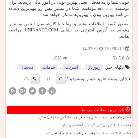
خوبی شما را به هدفتان یعنی بهترین بودن در امور مالی برساند. برای
موسسه
uninance
موفقیت شما در مسیر پیش رو مهم‌ترین دغدغه
می‌باشد بهترین بودن با بهترین‌ها ممکن خواهد شد...
بمنظور کسب اطلاعات بیشتر و ارتباط با کارشناسان انجمن یونیننس
میتوانید به آدرس اینترنتی به نشانی
UNINANCE.COM
مراجعه
نمایید.
1400/03/14
14:27:39
1928
/ 5
5.0
تگهای خبر:
رپورتاژ
,
اینترنت
,
خدمات
,
دیجیتال
این پست جاوید شو را پسندیدید؟
(0)
(1)
تازه ترین مطالب مرتبط
اهدای جایزه چهره برجسته علمی و فرهنگی جهاد دانشگاهی به شهید لاریجانی
ضعف سیاستگذاری مهم ترین گره کور گلخانه داری ایران
مالیات اصناف باید متناسب با واقعیت های اقتصاد بعد از جنگ تعیین شود