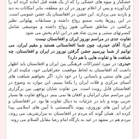
خشکبار و میوه ‎های خشکی را که از یک هفته قبل آماده کرده اند را
گردآورده و پس از اعلام نوروز در آن دو منطقه، بنابر امکانات به دید
و بازدید می پردازند. این جشن در افغانستان یک جشن عمومی است.
در این روزها پخت سمنو رواج داشته و مسابقات پهلوانی نظیر
بزکشی در مناطق شمالی هنوز رواج داشته و موسیقی شامل
کنسرتهای سنتی و مدرن شاد هم در این ایام پخش می شود.
تفاوت جدی در مراسم نوروز ایران و افغانستان نیست
ایرنا: آقای حیدری، چون شما افغانستانی هستید و مقیم ایران، می
توانیم از شما بپرسیم جشن گرفتن نوروز در ایران و افغانستان، چه
شباهت ها و تفاوت هایی با هم دارد؟
حیدری:
در مورد اشتراکات فرهنگی بین ایران و افغانستان باید اظهار
داشت که افغانستان به لحاظ موقعیت جغرافیایی خود، چکیده ای از
آیین های سنتی و باستانی را در خود دارد. اگر بخواهیم شباهت های
آسیای مرکزی و فلات ایران را یکجا ببینیم، این موارد به وضوح در
افغانستان قابل رویت است. من تفاوت شایان توجهی بین برگزاری
این مراسم میان ایرانیان و افغان ها نمی بینم. درواقع تفاوت ها بسیار
جزیی بوده و باید در جزئیات به دنبال تفاوت ها بود. در افغانستان و
ایران آیین های نوروزی، پیوند ناگسستنی با آیین های اسلامی پیدا
کرده اند. همان گونه که مردم در افغانستان به مزارشریف می روند،
مردم هم در مشهد در عید به بارگاه امام رضا مقابل السلام می روند.