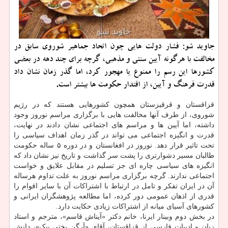
جاوید شو: فشار دولت هایی چون اتحاد جماهیر شوروی سابق در
مخالفت با هرگونه آیین سنتی و مذهبی، گرچه برای چند دهه در بعضی
کشورها این رسم را ممنوع یا مهجور کرد، اما گذر زمان نشان داد
قدرت فرهنگ و آیین، از اقتدار حکومت ها بیشتر است.
قزاقستان و قرقیزستان همچون کشورهایی هستند که در رژیم
شوروی، از طرف آنها مخالفت هایی با برگزاری مراسم نوروز وجود
داشته، اما آیین ها و مراسم های اجتماعی نشان دادند در نهایت،
قدرت و انگیزه اجتماعی می تواند در گذر زمان اهداف سیاسی را
تحت تاثیر قرار دهد. نوروز در افغانستان و در دوره ۵ ساله حکومت
طالبان مسیر دشوارتری را پشت سر گذاشت و تاریخ نیز نشان داد که
انگیزه های سیاسی چاره ای جز تسلیم در مقابل علایق و خواست
اجتماعی ندارند. گرچه برگزاری مراسم نوروز به علت تداوم هرساله
آن در ایران تفکر و تامل در ارتباط با اشتراکات آن با سایر اقوام را
قدری از اذهان عمومی دور کرده، اما مطالعه پژوهشگران ایرانی و
کشورهای آسیای میانه از اشتراکات زیادی حکایت دارد.
در بخش دوم وبینار ایرنا، خانم دکتر «آیناش قاسم»، مترجم و استاد
زبان و ادبیات فارسی از قزاقستان، آقای «آرگن بختی بیک»، دانش