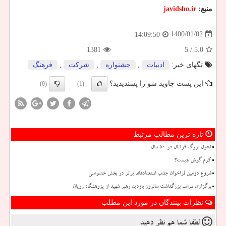
منبع:
javidsho.ir
1400/01/02
14:09:50
1381
/ 5
5.0
تگهای خبر:
ادبیات
,
جشنواره
,
شركت
,
فرهنگ
این پست جاوید شو را پسندیدید؟
(0)
(1)
تازه ترین مطالب مرتبط
تحول بزرگ فوتبال در ۵۰ سال
کرم گوش چیست؟
شروع دومین فراخوان جذب استعدادهای برتر در بخش خصوصی
برگزاری مراسم بزرگداشت سالروز بازدید رهبر شهید از پژوهشگاه رویان
نظرات بینندگان در مورد این مطلب
لطفا شما هم
نظر دهید