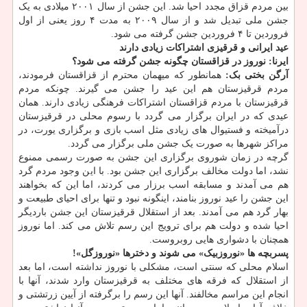
بین مردم قزاق مجدد احیا شد. این جشن از سال ۲۰۰۱ میلادی به یک
جشن ملی تبدیل شد و از سال ۲۰۰۹ به مدت ۴ روز یعنی از اول
فروردین تا ۴ فروردین جشن گرفته می شود.
عید ایرانی و قرقیزی اشتراکات زیادی دارند
ایرنا: نوروز در قزاقستان چگونه جشن گرفته می شود؟
آرگن بختی بک:
همانطور که میهمان محترم از قزاقستان فرمودند،
مردم قرقیزستان هم این عید را جشن می گیرند. چونکه مردم
قرقیزستان با مردم قزاقستان اشتراکات فرهنگی زیادی دارند. همان
عیدی که در ایران برگزار می گردد با رسوم محلی در قرقیزستان
درآمیخته و فستیوال های زیادی مثل اسب بازی و برگزاری یورت، در
مراکز شهرها به صورت یک جشن ملی برگزار می گردد.
گرچه در زمان شوروی برگزاری این جشن به صورت رسمی ممنوع
نشد، اما دولت مخالف برگزاری این جشن بود. با این وجود مردم گرد
هم می آمدند و مسابقه اسب برزار می کردند، اما این که بخواهند
این جشن را عید نوروز بنامند، اینگونه نبود و تنها برای احیای طبیعت و
بهار گرد هم می آمدند. بعد از استقلال قرقیزستان این جشن باردیگر
احیا شده و دولت هم برای ترویج این رسم تلاش می کند. اما نوروز
همچنان با دشواری هایی روبروست.
پسربچه ها «نوروزبیک» می شوند و دخترها «نوروزگل»!
اسلام محلی که سنتی است، مشکلی با نوروز نداشته است، اما بعد
از استقلال که فرقه های مختلف به قرقیزستان وارد شدند، آنها با
انجام این مراسم مخالفند. آنها این رسم را برگرفته از آیین زرتشتی و