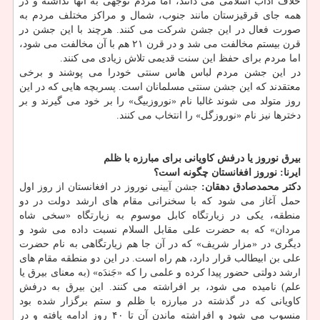
خلاف آداب اسلامی می دانند، اما مردم توجهی به آنها نداشته و در
همه جای قرقیزستان مانند جنوب، شمال و مراکز مختلف مردم به
صورت فعال در این جشن شرکت می کنند. هرچند با این جشن در
قرن بیستم مخالفت می شد و در قرن ۲۱ هم با آن مخالفت می شود،
اما مردم برای حفظ این سنت قدیمی تلاش زیادی می کنند.
در این جشن مردم لباس هاس سنتی خودرا می پوشند و برخی
معتقدند که این جشن سنتی مسلمانان است. پسربچه هایی که در این
روز متولد می شوند غالبا نام «نوروزبیگ» را بر خود می گیرند و بر
دخترها نیز نام «نوروزگل» را انتخاب می کنند.
بیرق نوروز یا درفش کاویانی برای مبارزه با ظلم
ایرنا: نوروز افغانستان چگونه است؟
دکتر محمدصادق دهقان:
جشن آیینی نوروز در افغانستان از روز اول
حمل آغاز می شود که با سخنرانی مقام های ارشد دولت در دو
منطقه، یکی در زیارتگاه کابل موسوم به زیارتگاه «سخی شاه
مردان» که به حضرت علی مقابل السلام نسبت داده می شود و
دیگری در «مزار شریف» که در آن جا هم زیارتگاهی به نام حضرت
علی بن ابیطالب قرار دارد، هم راه است. در این دو منطقه مقام های
ارشد دولتی حضور پیدا کرده و علمی را که «جَندَه» (به معنای بیرق یا
علم) نامیده می شود، بر افراشته می کنند. این بیرق به درفش
کاویانی که در گذشته در مبارزه با ظلم و ستم برگزار شده بود
منسوب می شود و افراشته ماندن آن تا ۴۰ روز ادامه یافته و در