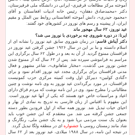
آموخته مرکز مطالعات قرقیزی- ایرانی در دانشگاه ملی قرقیزستان،
دکتر «محمدصادق دهقان» رئیس خانه ادبیات افغانستان و آقای
«محمود حیدری»، دانش آموخته افغانستانی روابط بین الملل و مقیم
ایران، از پیشینه و رسم های نوروز در کشورهای خود گفتند:
عید نوروز، ۶۲ سال مهجور ماند
ایرنا: در دوره شوروی چه برخوردی با نوروز می شد؟
دکتر آیناش قاسم:
در زمان شوروی سابق عید نوروز را نشانه ای از
اسلام دانسته و بنا بر این در سال ۱۹۲۶ جشن گرفتن عید نوروز در
قزاقستان ممنوع گردید. از آن به بعد و در طول ۶۲ سال برگزاری این
مراسم به فراموشی سپرده شد. پس از ۶۲ سال که از ممنوع شدن
جشن نوروز می گذشت، «مختار شاهانوف»، شاعر مشهور و فعال
مدنی قزاقستان برای برگزاری مجدد عید نوروز اقدام نمود و برای
«گنادی کولبین» دبیرکل اول وقت کمیته مرکزی حزب کمونیست
قزاقستان، در مورد برگرداندن عید نوروز به وی نامه نوشت و چنین
مطالباتی را مطرح نمود. وی در این نامه نوشت که مردم قزاق دارای
اعیاد و مراسمات خاص خود هستند که یکی از آنها عید نوروز است.
این مفهوم با اقتباس از زبان فارسی به تدریج به نمادی از بهار و
احیای حیات تبدیل شد. نوروز همه ساله از اول فرودین بطور دسته
جمعی جشن گرفته می شد. من معتقدم که این جشن خوب باید
بعنوان یک سنت مردمی برپا شود و به یک جشن ملی، رنگارنگ و
شاد مانند زمستان روسی یا
جشنواره
ای در منطقه ولگا تبدیل گردد.
در نتیجه این نامه، در سال ۱۹۸۸ میلادی، عید نوروز بعد از ۶۲ سال