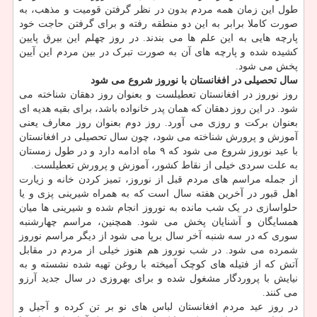
طول این زمان همه مردم بدون در نظر گرفتن قومیت و مذهب، به
صورت کاملا برابر به این دو منطقه رفته و برای گرفتن حاجت خود
پارچه هایی به این علم ها می بندند. در روز چهلم این بیرق پایین
کشیده شده و پارچه های آن به صورت تبرک در بین مردم این آیین
پخش می شود.
سال تحصیلی در افغانستان با نوروز شروع می شود
روز نوروز در افغانستان تعطیلست و بعنوان روز دهقان شناخته می
شود. در این روز دهقان که همان پدر خانواده باشد، برای بقیه هدیه ای
بعنوان برکت و روزی می آورد. روز دوم بعنوان روز معارف یعنی
آموزش و پرورش شناخته می شود، چون سال تحصیلی در افغانستان
با عید نوروز شروع می شود که ۹ ماه ادامه دارد و در طول زمستان
به علت سردی خیلی از نقاط کشور، آموزش و پرورش تعطیلست.
از جمله مراسم های مردم قبل از نوروز، تمیز کردن خانه و زیارت
اهل قبور در آخرین هفته سال است که به همراه شیرینی پزی و یا
حلواسازی در یک شب مانده به نوروز انجام شده و شیرینی ها میان
همسایگان و آشنایان پخش می شود. همچنین، مراسم چهارشنبه
سوری که در سه شنبه آخر سال برپا می شود از دیگر مراسم نوروز
شمرده می شود. در شب نوروز هم هنوز خیلی از مردم در مقابل
آتش که از فتیله های کوچک آمیخته با روغن تهیه شده نشسته و به
نیایش با پروردگار مشغول شده و برای بهروزی در سال جدید آرزو
می کنند.
در روز عید مردم افغانستان لباس های نو بر تن کرده و آجیل و