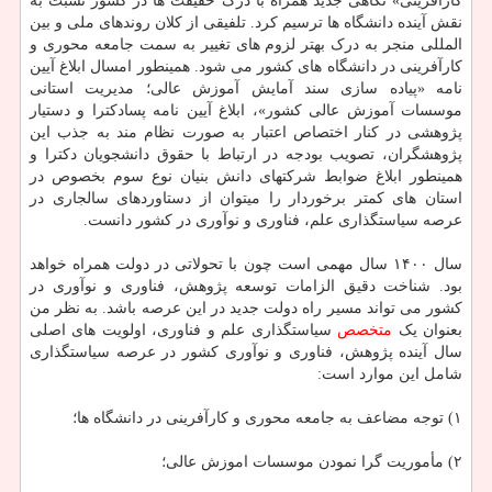
کارآفرینی» نگاهی جدید همراه با درک حقیقت ها در کشور نسبت به
نقش آینده دانشگاه ها ترسیم کرد. تلفیقی از کلان روندهای ملی و بین
المللی منجر به درک بهتر لزوم های تغییر به سمت جامعه محوری و
کارآفرینی در دانشگاه های کشور می شود. همینطور امسال ابلاغ آیین
نامه «پیاده سازی سند آمایش آموزش عالی؛ مدیریت استانی
موسسات آموزش عالی کشور»، ابلاغ آیین نامه پسادکترا و دستیار
پژوهشی در کنار اختصاص اعتبار به صورت نظام مند به جذب این
پژوهشگران، تصویب بودجه در ارتباط با حقوق دانشجویان دکترا و
همینطور ابلاغ ضوابط شرکتهای دانش بنیان نوع سوم بخصوص در
استان های کمتر برخوردار را میتوان از دستاوردهای سالجاری در
عرصه سیاستگذاری علم، فناوری و نوآوری در کشور دانست.
سال ۱۴۰۰ سال مهمی است چون با تحولاتی در دولت همراه خواهد
بود. شناخت دقیق الزامات توسعه پژوهش، فناوری و نوآوری در
کشور می تواند مسیر راه دولت جدید در این عرصه باشد. به نظر من
بعنوان یک
متخصص
سیاستگذاری علم و فناوری، اولویت های اصلی
سال آینده پژوهش، فناوری و نوآوری کشور در عرصه سیاستگذاری
شامل این موارد است:
۱) توجه مضاعف به جامعه محوری و کارآفرینی در دانشگاه ها؛
۲) مأموریت گرا نمودن موسسات اموزش عالی؛