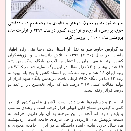
جاوید شو: مشاور معاون پژوهش و فناوری وزارت علوم در یادداشتی
حوزه پژوهش، فناوری و نوآوری کشور در سال ۱۳۹۹ و اولویت های
پژوهشی سال ۱۴۰۰ را بررسی کرد.
به گزارش جاوید شو به نقل از ایسنا،
دکتر رضا نقی زاده اظهار
داشت: در سال (۲۰۲۰) ۱۳۹۹ با تلاش دانشمندان و پژوهشگران
کشور، رتبه علمی ایران در انتشار مقالات در پایگاه اسکوپوس رتبه
۱۵ شد و بیشتر از ۷۲ هزار مقاله در این پایگاه نمایه شد. در WOS هم
رتبه ایران ۱۶ شد و رتبه مقالات پر استناد کشور با پنج پله بهبود به
رتبه ۱۲ دنیا در پایگاه WOS ارتقاء یافت. در همین پایگاه سهم ایران از
تولید مقالات علمی ۲.۱۷ درصد شد که برای نخستین بار از عدد دو
درصد فراتر رفته است.
این نتایج و دستاوردها نشان داده است تلاشهای علمی کشور از نظر
کمی و کیفی در سطح قابل قبولی قرار گرفته است و رشدی مناسب
و پایدار دارد. اما آنچه در این مرحله به آن نیاز داریم، حرکت به
سمت پژوهش های کاربردی و حل نیازهای جامعه است. اردیبهشت
ماه سال جاری بیانیه «آینده دانشگاه ها در ایران؛ جامعه محوری و