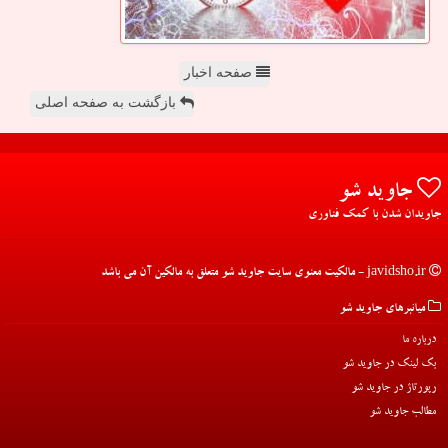
صفحه اخبار
بازگشت به صفحه اصلی
جاوید شو
جاویدان شدن با کمک فناوری
javidsho.ir - مالکیت معنوی سایت جاوید شو متعلق به مالکین آن می باشد
میانبرهای جاوید شو
درباره ما
بک لینک در جاوید شو
رپورتاژ در جاوید شو
مطالب جاوید شو