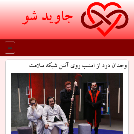
جاوید شو
منو
وجدان درد از امشب روی آنتن شبكه سلامت