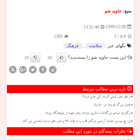
منبع:
جاوید شو
1399/12/28
13:52:40
1305
/ 5
0.0
تگهای خبر:
سلامت
,
فرهنگ
این پست جاوید شو را پسندیدید؟
(0)
(0)
تازه ترین مطالب مرتبط
از نظر مغز، تنبلی کردن کی جایز است؟
تحول بزرگ فوتبال در ۵۰ سال
برگزاری مراسم بزرگداشت سالروز بازدید رهبر شهید از پژوهشگاه رویان
این پچ پوستی جدید آریتمی مرگبار قلب را با دقت ۹۹ و شش دهم درصد شناسایی می کند
نظرات بینندگان در مورد این مطلب