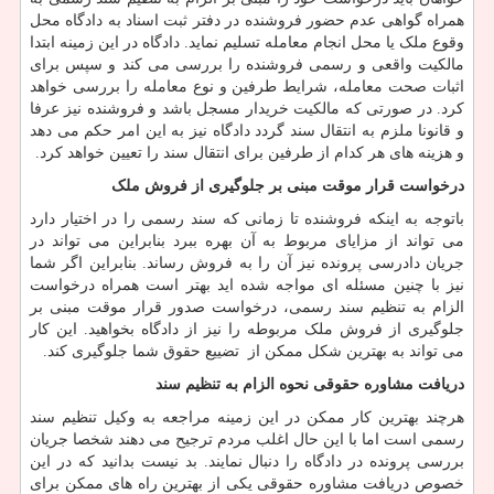
همراه گواهی عدم حضور فروشنده در دفتر ثبت اسناد به دادگاه محل
وقوع ملک یا محل انجام معامله تسلیم نماید. دادگاه در این زمینه ابتدا
مالکیت واقعی و رسمی فروشنده را بررسی می کند و سپس برای
اثبات صحت معامله، شرایط طرفین و نوع معامله را بررسی خواهد
کرد. در صورتی که مالکیت خریدار مسجل باشد و فروشنده نیز عرفا
و قانونا ملزم به انتقال سند گردد دادگاه نیز به این امر حکم می دهد
و هزینه های هر کدام از طرفین برای انتقال سند را تعیین خواهد کرد.
درخواست قرار موقت مبنی بر جلوگیری از فروش ملک
باتوجه به اینکه فروشنده تا زمانی که سند رسمی را در اختیار دارد
می تواند از مزایای مربوط به آن بهره ببرد بنابراین می تواند در
جریان دادرسی پرونده نیز آن را به فروش رساند. بنابراین اگر شما
نیز با چنین مسئله ای مواجه شده اید بهتر است همراه درخواست
الزام به تنظیم سند رسمی، درخواست صدور قرار موقت مبنی بر
جلوگیری از فروش ملک مربوطه را نیز از دادگاه بخواهید. این کار
می تواند به بهترین شکل ممکن از تضییع حقوق شما جلوگیری کند.
دریافت مشاوره حقوقی نحوه الزام به تنظیم سند
هرچند بهترین کار ممکن در این زمینه مراجعه به وکیل تنظیم سند
رسمی است اما با این حال اغلب مردم ترجیح می دهند شخصا جریان
بررسی پرونده در دادگاه را دنبال نمایند. بد نیست بدانید که در این
خصوص دریافت مشاوره حقوقی یکی از بهترین راه های ممکن برای