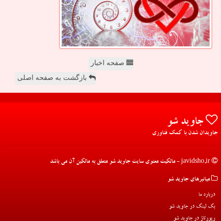
صفحه اخبار
بازگشت به صفحه اصلی
جاوید شو
جاویدان شدن با کمک فناوری
javidsho.ir - مالکیت معنوی سایت جاوید شو متعلق به مالکین آن می باشد
میانبرهای جاوید شو
درباره ما
بک لینک در جاوید شو
رپورتاژ در جاوید شو