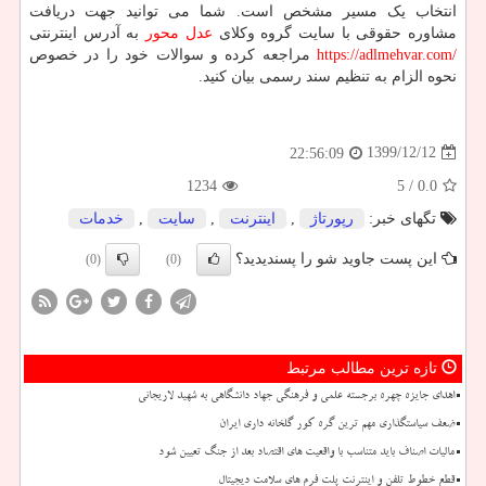
انتخاب یک مسیر مشخص است. شما می توانید جهت دریافت
مشاوره حقوقی با سایت گروه وکلای
عدل محور
به آدرس اینترنتی
https://adlmehvar.com/
مراجعه کرده و سوالات خود را در خصوص
نحوه الزام به تنظیم سند رسمی بیان کنید.
1399/12/12
22:56:09
1234
/ 5
0.0
تگهای خبر:
رپورتاژ
,
اینترنت
,
سایت
,
خدمات
این پست جاوید شو را پسندیدید؟
(0)
(0)
تازه ترین مطالب مرتبط
اهدای جایزه چهره برجسته علمی و فرهنگی جهاد دانشگاهی به شهید لاریجانی
ضعف سیاستگذاری مهم ترین گره کور گلخانه داری ایران
مالیات اصناف باید متناسب با واقعیت های اقتصاد بعد از جنگ تعیین شود
قطع خطوط تلفن و اینترنت پلت فرم های سلامت دیجیتال