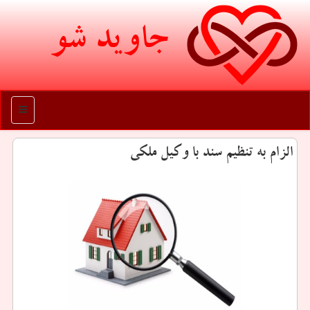
جاوید شو
منو
الزام به تنظیم سند با وكیل ملكی