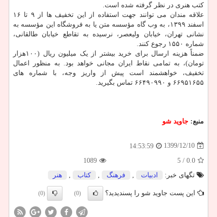
کتب هنری در نظر گرفته شده است.
علاقه مندان می توانند جهت استفاده از این تخفیف ها از ۹ تا ۱۶
اسفند ۱۳۹۹، به وب گاه مؤسسه متن یا به فروشگاه این مؤسسه به
نشانی تهران، خیابان ولیعصر، نرسیده به تقاطع خیابان طالقانی،
شماره ۱۵۵۰ رجوع کنند.
ضمناً هزینه ارسال برای خرید بیشتر از یک میلیون ریال (۱۰۰هزار
تومان)، به تمامی نقاط ایران مجانی خواهد بود. به منظور اعمال
تخفیف، خواهشمند است پیش از واریز وجه، با شماره های
۶۶۹۵۱۶۵۵ و ۶۶۴۹۰۹۹۰ تماس بگیرید.
منبع:
جاوید شو
1399/12/10
14:53:59
1089
/ 5
0.0
تگهای خبر:
ادبیات
,
فرهنگ
,
كتاب
,
هنر
این پست جاوید شو را پسندیدید؟
(0)
(0)