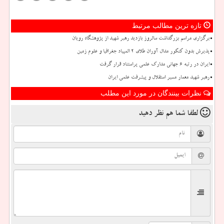
تازه ترین مطالب مرتبط
برگزاری مراسم بزرگداشت سالروز بازدید رهبر شهید از پژوهشگاه رویان
پذیرش بدون کنکور مدال آوران طلای ۲ المپیاد جغرافیا و علوم زمین
ایران در رتبه ۶ جهانی مدارک علمی پراستناد قرار گرفت
رهبر شهید معمار مسیر استقلال و پیشرفت علمی ایران
نظرات بینندگان در مورد این مطلب
لطفا شما هم
نظر دهید