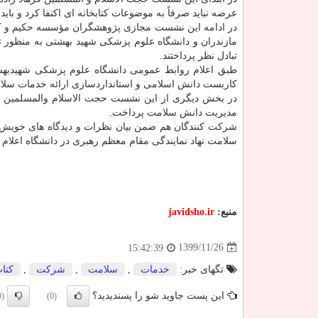
عرصه نباید صرفاً به موضوعات کتابخانه ای اکتفا کرد و ب
در ادامه این نشست مجازی پژوهشگران مؤسسه حکیم و کارگ
مازندران و دانشگاه علوم پزشکی شهید بهشتی به منظور ت
تبادل نظر پرداختند.
طبق اعلام روابط عمومی دانشگاه علوم پزشکی شهیدبهشت
کاربست دانش اسلامی و استانداردسازی ارائه خدمات سل
در بخش دیگری از این نشست حجت الاسلام والمسلمین عبد
مدیریت دانش سلامت پرداخت.
شرکت کنندگان هم ضمن بیان نظرات و دیدگاه های خویش، 
سلامت نهاد نمایندگی مقام معظم رهبری در دانشگاه اعلام ن
منبع:
javidsho.ir
1399/11/26
15:42:39
تگهای خبر:
خدمات
,
سلامت
,
شركت
,
كتا
این پست جاوید شو را پسندیدید؟
(0)
(0)