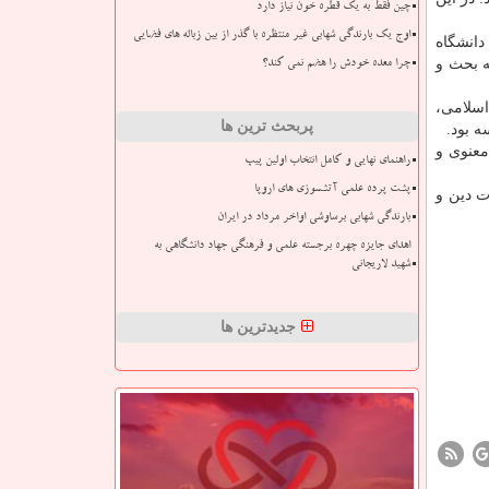
چین فقط به یک قطره خون نیاز دارد
اوج یک بارندگی شهابی غیر منتظره با گذر از بین زباله های فضایی
دانشگاه
ه بحث و
چرا معده خودش را هضم نمی کند؟
اسلامی،
پربحث ترین ها
 بود.
معنوی و
راهنمای نهایی و کامل انتخاب اولین پیپ
پشت پرده علمی آتشسوزی های اروپا
ت دین و
بارندگی شهابی برساوشی اواخر مرداد در ایران
اهدای جایزه چهره برجسته علمی و فرهنگی جهاد دانشگاهی به
شهید لاریجانی
جدیدترین ها