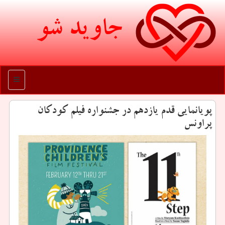
جاوید شو
منو
پویانمایی قدم یازدهم در جشنواره فیلم كودكان
پراونس