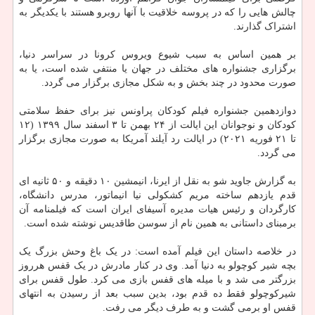
چالش هایی را که در پروسه خلاقیت با آنها روبرو هستند با یکدیگر به
اشتراک گذارند.
بر همین اساس به سبب شیوع ویروس کرونا در سراسر دنیا،
برگزاری جشنواره های مختلف در جهان یا منتفی شده است، یا به
صورت محدود در چند بخش و به شکل مجازی برگزار می گردد.
دوازدهمین جشنواره فیلم کودکان پراونس نیز برای حفظ سلامتی
کودکان و نوجوانان این ایالت از ۲۴ بهمن تا ۳ اسفند سال ۱۳۹۹ (۱۲
تا ۲۱ فوریه ۲۰۲۱) در ایالت رد آیلند آمریکا به صورت مجازی برگزار
می گردد.
به گزارش جاوید شو به نقل از ایرنا، انیمشین ۱۰ دقیقه و ۵۰ ثانیه ای
قدم یازدهم ساخته مریم کشکولی نیا انیماتور، مدرس دانشگاه،
کارگردان و رئیس هیات مدیره آسیفای ایران است که فیلمنامه آن
برمبنای داستانی به همین نام از سوسن طاقدیس نوشته شده است.
در خلاصه داستان این فیلم آمده است: در یک باغ وحش بزرگ یک
بچه شیر کوچولو به دنیا آمد. وی در کنار مادرش در یک قفس هرروز
بزرگتر می شد و با میله های قفس بازی می کرد. طول قفس برای
شیرکوچولو فقط ده قدم بود، بدین سبب بعد از رسیدن به انتهای
قفس او برمی گشت و به طرف دیگر می رفت.