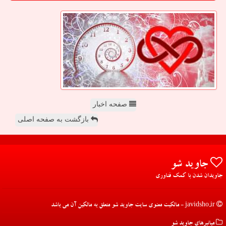
صفحه اخبار
بازگشت به صفحه اصلی
جاوید شو
جاویدان شدن با کمک فناوری
javidsho.ir - مالکیت معنوی سایت جاوید شو متعلق به مالکین آن می باشد
میانبرهای جاوید شو