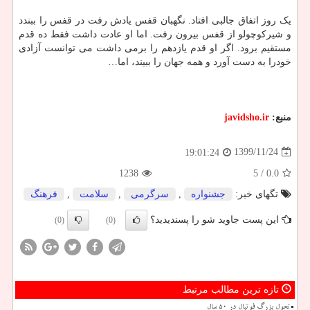
یک روز اتفاق جالبی افتاد. نگهبان قفس یادش رفت در قفس را ببندد
و شیرکوچولو از قفس بیرون رفت. اما او عادت داشت فقط ده قدم
مستقیم برود. اگر او قدم یازدهم را برمی داشت می توانست آزادی
خودرا به دست آورد و همه جهان را ببیند، اما…
منبع:
javidsho.ir
1399/11/24
19:01:24
1238
/ 5
0.0
تگهای خبر:
جشنواره
,
سرگرمی
,
سلامت
,
فرهنگ
این پست جاوید شو را پسندیدید؟
(0)
(0)
تازه ترین مطالب مرتبط
تحول بزرگ فوتبال در ۵۰ سال