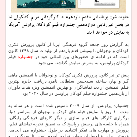
جاوید شو: پویانمایی «قدم یازدهم» به کارگردانی مریم کشکولی نیا
در بخش غیررقابتی دوازدهمین جشنواره فیلم کودکان پراونس آمریکا
به نمایش در خواهد آمد.
به گزارش روز جمعه گروه فرهنگی ایرنا از کانون پرورش فکری
کودکان و نوجوانان، انیمیشن قدم یازدهم از تولیدات سال ۱۳۹۸ کانون
است که در ادامه ی حضورهای بین المللی خود در
جشنواره
فیلم
کودکان پراونس، به معرض نمایش گذاشته می شود.
پیش تر نیز کانون پرورش فکری کودکان و نوجوانان با انیمیشن ماهی
گیر و بهار، ساخته سیدحسن سلطانی نامزد دریافت جایزه بهترین
فیلم انیمیشن از دید تماشاگران و بهترین انیمیشن ویژه هیات داوران
از یازدهمین جشنواره فیلم کودکان پراونس در سال ۲۰۲۰ بود.
جشنواره پراونس، از سال ۲۰۰۹ تاسیس شده است و هر ساله به
مدت ۱۰ روز با نمایش فیلم های کودک و نوجوان از سراسر دنیا،
برگزاری کارگاه های فیلم سازی و دیگر کارهای فرهنگی رایگان،
همراه با جلسه های پرسش و پاسخ که به تعمیق تجربه تماشای فیلم،
پرورش و مهارت های تفکر انتقادی در طول جشنواره می انجامد،
فرصتی برای فیلمسازان جوان فراهم آورده است تا سرگرمی و