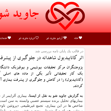
جاوید شو
خانه
آرشیو جاوید شو
درباره جاوید شو
خدمات
در قالب یك پایان نامه بررسی شد
اثر كانابیدیول شاهدانه در جلوگیری از پیشرف
پژوهشگران مرکز تحقیقات بیوشیمی و بیوفیزیک دانشگاه
یک کار تحقیقاتی تأثیر یکی از ماده های اصلی گی
(کانابیدیول) را در کاهش و جلوگیری از پیشرفت بیماری آل
کردند.
به گزارش جاوید شو به نقل از ایسنا،
بیماری آلزایمر از 
بیماریهای تحلیل برنده سیستم عصبیِ وابسته به سن است.
شاخص ها در این بیماری، تجمع غیرطبیعی «پروتئین تاو
پروتئین همراه میکروتوبولی بوده و نقشی مهم در پایدار