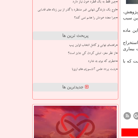
چین فقط به یک قطره خون نیاز دارد
اوج یک بارندگی شهابی غیر منتظره با گذر از بین زباله های فضایی
 پژوهش،
دین سبب
چرا معده خودش را هضم نمی کند؟
ین ماده
پربحث ترین ها
استخراج
راهنمای نهایی و کامل انتخاب اولین پیپ
 بیماری
از نظر مغز، تنبلی کردن کی جایز است؟
ت که با
خطری که بوی بد ندارد
پشت پرده علمی آتشسوزی های اروپا
جدیدترین ها