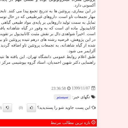
آکسونی دارد.
در این بیماری، پروتئین ها به تدریج تجمع پیدا می کنند. ت
مهار تجمعات تاو است. داروهای غیرطبیعی که در حال توسع
تمایل به سمت تولید داروهایی بر پایه‌ی مواد طبیعی گیا
کانابیدیول ماده ای است که به وفور در گیاه شاهدانه یاف
است. اخیراً شواهدی دال بر نقش مثبت کانابیدیول بر تق
در این پژوهش، فرضیه رشته های درهم تنیده پروتئین تاو ب
شده از گیاه شاهدانه، به تجمعات پروتئین تاو اضافه گردی
آلزایمر می شود.
طبق اعلام روابط عمومی دانشگاه تهران، این یافته ها ن
راهنمایی دکتر شهین احمدیان، استاد گروه بیوشیمی مرکز ت
1399/11/07
23:36:58
تگهای خبر:
سیستم
این پست جاوید شو را پسندیدید؟
(0)
(0)
تازه ترین مطالب مرتبط