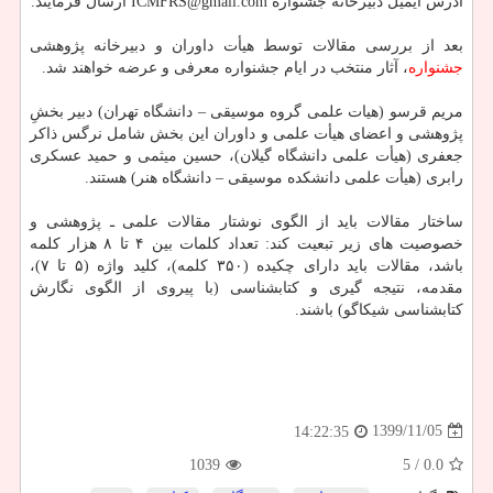
آدرس ایمیل دبیرخانه جشنواره ICMFRS@gmail.com ارسال فرمایند.
بعد از بررسی مقالات توسط هیأت داوران و دبیرخانه پژوهشی
جشنواره
، آثار منتخب در ایام جشنواره معرفی و عرضه خواهند شد.
مریم قرسو (هیات علمی گروه موسیقی – دانشگاه تهران) دبیر بخشِ
پژوهشی و اعضای هیأت علمی و داوران این بخش شامل نرگس ذاکر
جعفری (هیأت علمی دانشگاه گیلان)، حسین میثمی و حمید عسکری
رابری (هیأت علمی دانشکده موسیقی – دانشگاه هنر) هستند.
ساختار مقالات باید از الگوی نوشتار مقالات علمی ـ پژوهشی و
خصوصیت های زیر تبعیت کند: تعداد کلمات بین ۴ تا ۸ هزار کلمه
باشد، مقالات باید دارای چکیده (۳۵۰ کلمه)، کلید واژه (۵ تا ۷)،
مقدمه، نتیجه گیری و کتابشناسی (با پیروی از الگوی نگارش
کتابشناسی شیکاگو) باشند.
1399/11/05
14:22:35
1039
/ 5
0.0