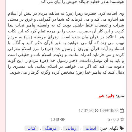
هوشمندانه در خطبه جایگاه خویش را بیان می کند.
وی اضافه کرد: حضرت زهرا (س) به سابقه مردم در پیش از اسلام
هم اشاره می کند و می فرماید که شما در گمراهی و غرق در مستی
شراب و تعصبات غلط جاهلی بودید که به واسطه پیامبر نجات پیدا
کردید و این کار آن حضرت، حجت را بر مردم تمام کرد که این نکات
هم با تاکید بر قرآن بیان شده است. زهرای مرضیه (س) به مردم
نهیب می زند که آیا می خواهید به غیر قرآن حکم کنید و آنگاه با
استناد به آیات قرآن، پیروی از رسول خدا (ص) را مرز اسلام معرفی
کرده و می فرماید که راه امامت و ولایت، اسلام ناب و حقیقی است
و باید به آن توسل داشت. دختر رسول خدا (ص) مردم را این گونه
دعوت می کند که اگر می خواهید در اسلام بمانید، باید مسیری را
دنبال کنید که پیامبر خدا (ص) مشخص کرده وگرنه گرفتار می شوید.
منبع:
جاوید شو
1399/10/28
17:37:50
1040
/ 5
0.0
تگهای خبر:
ادبیات
,
زیبایی
,
فرهنگ
,
كتاب