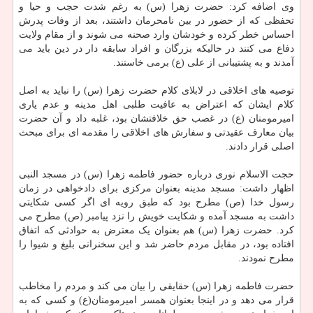
وی اضافه کرد: حضرت زهرا (س) به رغم شدت حجب و حیا و
تحفظی که از حضور در بین نامحرمان داشتند، بعد از وفات پدرش
احساس خطر کرده و خودشان وارد صحنه می شوند و از مقام ولایت
دفاع می کنند در حالیکه بزرگان و افراد سابقه دار در دین باید می
آمدند و به پشتیبانی از علی (ع) برمی خاستند.
توصیه های اخلاقی در لابلای کلام حضرت زهرا (س) را نباید به اصل
کلام ایشان که اعتراض به عافیت طلبی اهل مدینه و عدم یاری
امیرمومنان (ع) در غصب حق خلافتشان بود، غلبه داد و آن حضرت
بیان معارف عقیدتی و سفارش های اخلاقی را مقدمه ای برای مبحث
اصلی قرار دادند.
حجت الاسلام نوری درباره حضور فاطمه زهرا (س) در مسجد النبی
اظهار داشت: مسجد مدینه بعنوان مرکزی برای دادخواهی در زمان
رسول خدا (ص) مطرح بود که طبق رویه ای اگر کسی شکایتی
داشت به مسجد آمده و شکایت خویش را نزد پیامبر (ص) مطرح می
کرد. حضرت زهرا (س) هم بعنوان یک معترض به حوادثی که اتفاق
افتاده بود، در مقابل مردم حاضر شد و این سخنرانی بلیغ و شیوا را
مطرح نمودند.
حضرت فاطمه زهرا (س) حقایقی را بیان می کند و مردم را مخاطب
قرار می دهد و در اینجا بعنوان همسر امیرمومنان(ع) و کسی که به