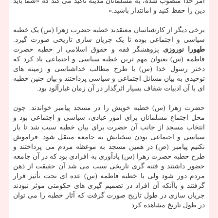
امر خدا منصوب شده، به مسلمانان مدینه تاکید می کند که «شما باید
دین را حفظ کنید و امانتدار باشید.»
برخی دیگر از کارشناسان معتقدند خطبه حضرت زهرا (س) یک خطبه
سیاسی و اجتماعی بوده تا یک جریان سازی تاریخی صورت گیرد.
طهورا نوروزی
پژوهشگر فقه و حقوق اسلامی از خطبه حضرت
فاطمه (س) بعنوان مهم ترین خطبه سیاسی و اجتماعی یاد کرد که
دختر رسول خدا (س) با طرح مطالب خداشناسی و زمینه های
توحیدی به بیان مسائل اجتماعی و سیاسی پرداختند و بیان چنین خطبه
ای با آن ادبیات شفاف بسیار اثرگذار در آن زمان غبارآلود بود.
حضرت زهرا (س) خطبه خویش را در مسجد پیامبر خواندند. چون
محل اجتماع مسلمانان برای امور عبادی، سیاسی و اجتماعی بود و
انتخاب مسجد از جانب آن حضرت برای بیان خطبه سبب شد تا بار
سیاسی و اجتماعی بودن سخنانش به جامعه منتقل شود. فراموش
نکنیم پیامبر (ص) در همین مسجد به موعظه مردم می پرداختند و
طرح خطبه حضرت زهرا (س) یادآوری به افرادی بود که در آن جامعه
حضور داشتند و فتنه گری تاریخی سبب می شد آن حقیقت از ذهن
مردم دور شود ولی با خطبه فاطمه (س) عده ای تحت تأثیر قرار
گرفتند و باآنکه آن افراد در تصمیم گیری های حکومتی موثر نبودند
جریان سازی در طول تاریخ صورت گرفت که آثار خطبه را می توان
در طول تاریخ مشاهده کرد.