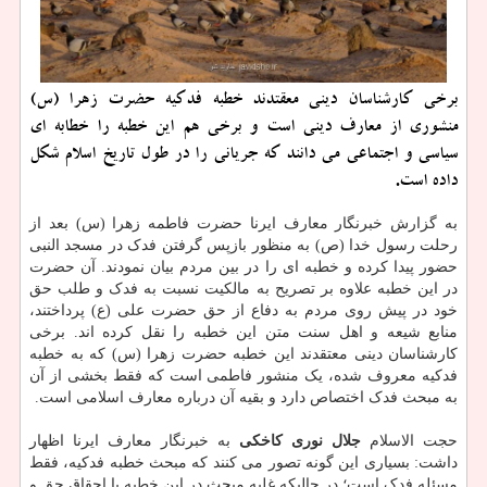
برخی کارشناسان دینی معقتدند خطبه فدکیه حضرت زهرا (س)
منشوری از معارف دینی است و برخی هم این خطبه را خطابه ای
سیاسی و اجتماعی می دانند که جریانی را در طول تاریخ اسلام شکل
داده است.
به گزارش خبرنگار معارف ایرنا حضرت فاطمه زهرا (س) بعد از
رحلت رسول خدا (ص) به منظور بازپس گرفتن فدک در مسجد النبی
حضور پیدا کرده و خطبه ای را در بین مردم بیان نمودند. آن حضرت
در این خطبه علاوه بر تصریح به مالکیت نسبت به فدک و طلب حق
خود در پیش روی مردم به دفاع از حق حضرت علی (ع) پرداختند،
منابع شیعه و اهل سنت متن این خطبه را نقل کرده اند. برخی
کارشناسان دینی معتقدند این خطبه حضرت زهرا (س) که به خطبه
فدکیه معروف شده، یک منشور فاطمی است که فقط بخشی از آن
به مبحث فدک اختصاص دارد و بقیه آن درباره معارف اسلامی است.
حجت الاسلام
جلال نوری کاخکی
به خبرنگار معارف ایرنا اظهار
داشت: بسیاری این گونه تصور می کنند که مبحث خطبه فدکیه، فقط
مسئله فدک است؛ در حالیکه غلبه مبحث در این خطبه با احقاق حق و