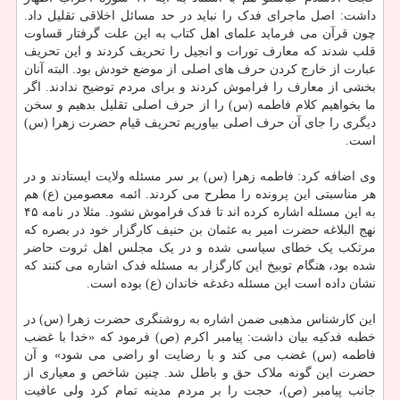
داشت: اصل ماجرای فدک را نباید در حد مسائل اخلاقی تقلیل داد.
چون قرآن می فرماید علمای اهل کتاب به این علت گرفتار قساوت
قلب شدند که معارف تورات و انجیل را تحریف کردند و این تحریف
عبارت از خارج کردن حرف های اصلی از موضع خودش بود. البته آنان
بخشی از معارف را فراموش کردند و برای مردم توضیح ندادند. اگر
ما بخواهیم کلام فاطمه (س) را از حرف اصلی تقلیل بدهیم و سخن
دیگری را جای آن حرف اصلی بیاوریم تحریف قیام حضرت زهرا (س)
است.
وی اضافه کرد: فاطمه زهرا (س) بر سر مسئله ولایت ایستادند و در
هر مناسبتی این پرونده را مطرح می کردند. ائمه معصومین (ع) هم
به این مسئله اشاره کرده اند تا فدک فراموش نشود. مثلا در نامه ۴۵
نهج البلاغه حضرت امیر به عثمان بن حنیف کارگزار خود در بصره که
مرتکب یک خطای سیاسی شده و در یک مجلس اهل ثروت حاضر
شده بود، هنگام توبیخ این کارگزار به مسئله فدک اشاره می کنند که
نشان داده است این مسئله دغدغه خاندان (ع) بوده است.
این کارشناس مذهبی ضمن اشاره به روشنگری حضرت زهرا (س) در
خطبه فدکیه بیان داشت: پیامبر اکرم (ص) فرمود که «خدا با غضب
فاطمه (س) غضب می کند و با رضایت او راضی می شود» و آن
حضرت این گونه ملاک حق و باطل شد. چنین شاخص و معیاری از
جانب پیامبر (ص)، حجت را بر مردم مدینه تمام کرد ولی عافیت