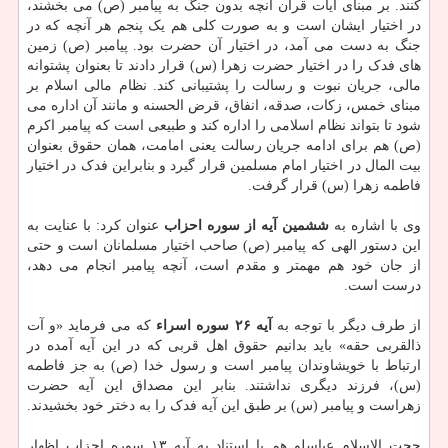
کنند. بر مبنای آیات قرآن آنچه بدون جنگ به پیامبر (ص) می بخشند،
در اختیار ایشان است و به صورت کلی هم یک پنجم هر آنچه که در
جنگ به دست می آمد، در اختیار آن حضرت بود. پیامبر (ص) زمین
های فدک را در اختیار حضرت زهرا (س) قرار دادند تا بعنوان پشتوانه
مالی، جریان نبوت و رسالت را پشتیبانی کند. نظام مالی اسلام بر
مبنای خمس، زکات، صدقه، انفاق، قرض الحسنه و مانند آن اداره می
شود تا بتواند نظام اسلامی را اداره کند و طبیعی است که پیامبر اکرم
(ص) هم برای ادامه جریان رسالت یعنی امامت، همان حقوق بعنوان
بیت المال در اختیار امام مسلمین قرار گیرد و بنابراین فدک در اختیار
فاطمه زهرا (س) قرار گرفت.
وی با اشاره به
ششمین آیه از سوره احزاب
عنوان کرد: با عنایت به
این دستور الهی که پیامبر (ص) صاحب اختیار مسلمانان است و حتی
از جان خود هم مهمتر و مقدم است، آنچه پیامبر انجام می دهد،
درست است.
از طرف دیگر با توجه به
آیه ۲۶ سوره اسراء
که می فرماید «و آت
ذالقربی حقه» باید بدانیم حقوق اهل قربی که در این آیه آمده در
ارتباط با خویشاوندان پیامبر است و رسول خدا (ص) به جز فاطمه
(س)، فرزند دیگری نداشتند. بنابر این مصداق این آیه حضرت
زهراست و پیامبر (س) بر طبق این آیه فدک را به دختر خود بخشیدند.
حجت الاسلام عباسلو هم با استناد به آیه ۱۳ سوره احزاب اظهار