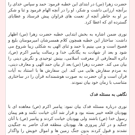
حضرت زهرا (س) در ابتدای این خطبه فرمود: حمد و سپاس خدای را
برآنچه ارزانی داشت و شکر، او را در آنچه الهام فرمود و ثنا و شکر
بر او به خاطر آنچه از نعمت های فراوان پیش فرستاد و عطایای
گسترده ای که اعطا کرد.
نوری ضمن اشاره به بخش ابتدایی خطبه حضرت زهرا (س) اظهار
داشت: ساختار این خطبه همچون کلام همسرشان امیرمومنان بلیغ و
فصیح است و می بینیم با حمد و ثنای الهی به شکلی زیبا شروع می
شود و بعد از شهادت به یگانگی خدا و رسالت پیامبر اکرم (ص)،
دائره المعارفی از معرفت اسلامی، بینش توحیدی و نگرش دینی را
بیان می کند. حضرت زهرا (س) بعد از بیان حمد الهی و معارف دینی،
به مردم سفارش هایی می کند. این سفارش ها با استناد به آیات
قرآن است و آن حضرت به صورت هوشمندانه قرآن را در ساختاری
متناسب با زمان خود بیان نمودند.
نگاهی به مسئله فدک
نوری درباره مسئله فدک بیان نمود: پیامبر اکرم (ص) معاهده ای با
یهودیان قلعه خیبر بسته بود و قرار شد آنان خیانت نکنند و هم پیمان
رسول خدا (ص) باشند ولی یهودیان خیانت کردند و پیامبر (ص) با آنان
جنگید و در کنار پیروزی ها، یهودیان منطقه فدک حاضر به جنگیدن
نشدند و قبول کردند بدون جنگ زمین ها و اموال خویش را واگذار