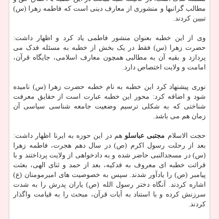
مطالب گرانبها و منشوری از معارف دینی است که فاطمه زهرا (س)
تبیین کردند.
وی از این خطبه بعنوان منشور فاطمی یاد کرد و اظهار داشت:
حضرت زهرا (س) فقط در یک بخش از خطبه به مسئله فدک می
پردازد و بقیه آن به مطالبی همچون معارف اسلامی، جایگاه قرآن،
امامت و ولایت اختصاص دارد.
نوری پیشنهاد کرد این خطبه به نام خطبه حضرت زهرا (س) نامیده
شود و اضافه کرد: محور این خطبه عبارت است از حقایق معرفت
شناختی که به شکلی ترسیم وضعیت جامعه شناسی سیاسی آن
زمان هم می باشد.
حجت الاسلام
مجتبی عباسلو
هم در این حوزه به ایرنا اظهار داشت:
بعد از رحلت رسول اکرم (ص) در سال دهم هجرت، فاطمه زهرا
(س) در مسجدالنبی حاضر شده و به دادخواهی از ولایت پرداختند و با
قرائت خطبه ای معروف به فدکیه، بعد از حمد و ثنای الهی، بعثت
پیامبر (ص) را یادآور شدند. سپس به خصوصیت های امیرمومنان (ع)
اشاره کردند. آنگاه دختر رسول الله (ص) یاران پدرش را به شدت
سرزنش کرده و با استناد به آیات قرآن، مبحث را به قیامت واگذار
کردند.