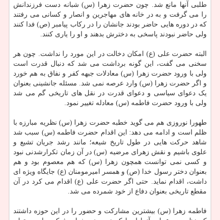
طلبی آنها مانع شد. چون حضرت زهرا (س) شبانه دست فرزندانش
را می گرفت و به در خانه های مهاجرین و انصار و کسانی می رفتند
که در دوره هایی حاضر بودند جانشان را در رکاب پیامبر (ص) فدا کنند
ولی حاضر نبودند پاسخی به دخترش بدهند و او را یاری کنند.
البته حضرت علی (ع) امکان دخالت در این مورد را نداشت. چون هر
سخنی می گفت، این گونه برداشت می شد که دنبال قدرت است
ولی با ورود حضرت زهرا (س) معادلات جبهه کفر و نفاق به هم خورد
و اگر حضرت زهرا (س) وارد عرصه نمی شد. مسئله جانشینی بعنوان
یک دعوای سیاسی و دعوای قدرت در نقل های تاریخی گم می شد
ولی با ورود حضرت فاطمه (س) معادله تغییر نمود.
طهورا نوروزی هم می گوید خطبه حضرت زهرا (س) نظریه مبارزه با
ظلم است و ادامه می دهد: این اقدام حضرت فاطمه (س) سبب شد
شاهد حرکت هایی در طول تاریخ شیعه؛ مانند رشد جریان تشیع و
علوی باشیم و نقش زهرای مرضیه (س) در آن زمان تکرارشدنی نبود
و کسی نمی توانست همچون زهرا (س) که هم معصوم بود و هم
بعنوان دختر رسول خدا (ص) و همسر امیرمومنان (ع) جایگاه ویژه ای
داشت، اقدام نماید. حتی اگر حضرت علی (ع) اقدام می کرد در آن
مقطع تاریخی بعنوان دفاع از خود شمرده می شد.
فاطمه زهرا (س) بیشترین مشارکت و حضور را در این حوزه داشتند