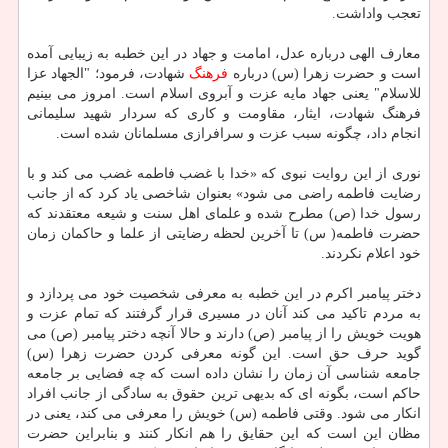
تعجب واداشت.
معارف الهی درباره عدل، امامت و جهاد در این خطبه به زیبایی آمده
است و حضرت زهرا (س) درباره
فرهنگ
شهادت، فرمود؛ "الجهاد عزا
للاسلام" یعنی جهاد مایه عزت و آبروی اسلام است. امروز می بینیم
فرهنگ شهادت، ایثار، مقاومت و کاری که سردار شهید سلیمانی
انجام داد، چگونه سبب عزت و سرافرازی مسلمانان شده است.
نوری از این روایت نبوی که «خدا با غضب فاطمه غضب می کند و با
رضایت فاطمه راضی می شود» بعنوان شاخصی یاد کرد که از جانب
رسول خدا (ص) مطرح شده و علمای اهل سنت و شیعه معتقدند که
حضرت فاطمه( س) تا آخرین لحظه رضایتی از علما و حاکمان زمان
خود اعلام نکردند.
دختر پیامبر اکرم در این خطبه به معرفی شخصیت خود می پردازد و
به مردم تاکید می کند آنان در مسیری قرار گرفتند که تمام عزت و
هویت خویش را از پیامبر (ص) دارند و حالا آنچه دختر پیامبر (ص) می
گوید حرف حق است. این گونه معرفی کردن حضرت زهرا (س)
جامعه شناسی آن زمان را نشان داده است که چه فضایی بر جامعه
حاکم است، بگونه ای که بدیهی ترین حقوق به سادگی از جانب افراد
انکار می شود. وقتی فاطمه (س) خویش را معرفی می کند، یعنی در
مظان این است که این حقایق را هم انکار کنند و بنابراین حضرت