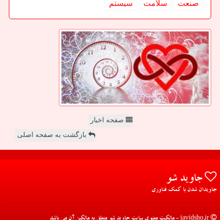
صنعت
سلامت
سیستم
صفحه اخبار
بازگشت به صفحه اصلی
جاوید شو
جاویدان شدن با کمک فناوری
javidsho.ir - مالکیت معنوی سایت جاوید شو متعلق به مالکین آن می باشد