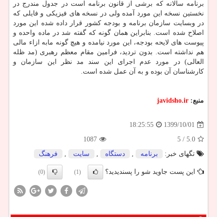
برنامه سالانه که برشی از قانون برنامه است در جدول مندرج در
نخستین نسخه این مورد آمده ولی در نسخه های فیزیکی و فایلی که
در وبسایت سازمان برنامه و بودجه کشور قرار داده شده این مورد
اصلاح شده است. بنابراین همان گونه که گفته شد در ماده واحده و
پیوست های لایحه بودجه، این مورد نیامده و هیچ گونه مابه ازاء مالی
هم نداشته است. بدون تردید، فرامین مقام معظم رهبری (مد ظله
العالی) در مورد عدم اجرای این سند مد نظر این سازمان و
کارشناسان آن بوده و به آن عمل شده است.
منبع:
javidsho.ir
1399/10/01
18:25:55
1087
/ 5
5.0
تگهای خبر:
برنامه
,
دستگاه
,
سایت
,
فرهنگ
این پست جاوید شو را پسندیدید؟
(0)
(1)