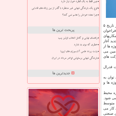
چین فقط به یک قطره خون نیاز دارد
اوج یک بارندگی شهابی غیر منتظره با گذر از بین زباله های فضایی
چرا معده خودش را هضم نمی کند؟
همكاریهای گذشته، مسئولان وزارت آموزش و پژوهش آلمان و وزارت علوم، تحقیقات و فناوری جمهوری اسلامی ایران در جلسه ای در تاریخ ۵
پربحث ترین ها
 فراخوان
كاریهای
راهنمای نهایی و کامل انتخاب اولین پیپ
ید آغاز
خطری که بوی بد ندارد
ه ها از
امین می
پشت پرده علمی آتشسوزی های اروپا
ركت های
بارندگی شهابی برساوشی اواخر مرداد در ایران
ت فدرال
جدیدترین ها
توان به
ژه ها و
ه محیط
می شود.
و متوسط
 كار می
ی صنعتی