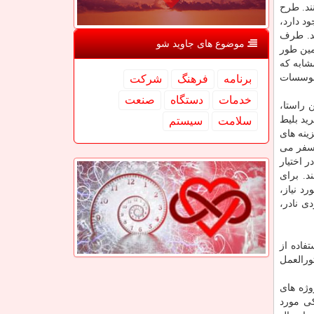
ند. طرح
د دارد،
ند. طرف
موضوع های جاوید شو
قرار می گیرد. همین طور
دهای مشابه كه
ی و موسسات
برنامه
فرهنگ
شركت
خدمات
دستگاه
صنعت
 راستا،
ید بلیط
سلامت
سیستم
ینه های
 سفر می
وان هزینه های زندگی در اختیار
د. برای
د نیاز،
ی نادر،
فاده از
ورالعمل
وژه های
ی مورد