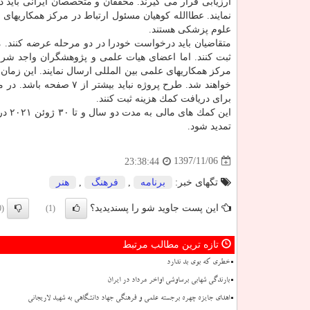
ارزیابی قرار می گیرند. محققان و متخصصان ایرانی باید 
نمایند. عطاالله كوهیان مسئول ارتباط در مركز همكاریها
علوم پزشكی هستند.
متقاضیان باید درخواست خودرا در دو مرحله عرضه كنند. 
مركز همكاریهای علمی بین المللی ارسال نمایند. این زمان 
خواهند شد. طرح پروژه ن
برای دریافت كمك هزینه ثبت كنند.
تمدید شود.
1397/11/06
23:38:44
تگهای خبر:
برنامه
,
فرهنگ
,
هنر
این پست جاوید شو را پسندیدید؟
(0)
(1)
تازه ترین مطالب مرتبط
خطری که بوی بد ندارد
بارندگی شهابی برساوشی اواخر مرداد در ایران
اهدای جایزه چهره برجسته علمی و فرهنگی جهاد دانشگاهی به شهید لاریجانی