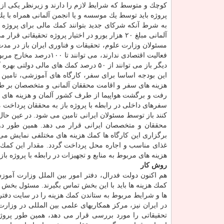
كوچك و متوسط كه شرایط لازم را دارند و زیرنظر یكی از این
پروژه باید توسط یك موسسه و یا انجمن آلمانی همراه با ی
به شرط آنكه شركای جدید بتوانند كمك مالی برای پروژه در
فعالیت اقتصادی ندارند،
دیگر باز می توانند از ۵۰ درصد كمك های مالی دولتی بهره گیرند.
این بودجه اساسا برای سفر، كارگاه های آموزشی، تامین م
هزینه های سفر و اقامت محققان آلمانی و متخصصان بر طبق
رفت و برگشت هواپیما از طرف كشور آلمان و هزینه های ر
سفرهای داخلی در رابطه با پروژه باز به محققان پرداخت
محققان و متخصصان ایرانی قرار می دهد. همین طور دولت
برگزاری این كارگاه ها كمك هزینه های مختلفی نمایش می 
غذای مناسب و اجاره محل پرداخت گردد. مقدار این كمك هز
هزینه های مربوط به منابع و تجهیزات در رابطه با پروژه ب
روش كار
هم اكنون دولت فدرال، دفتر امور بین الملل وزارت آمو
كمك هزینه ها باید با این بخش تماس بگیرند. مسئول بخش 
ها و شرایط مربوط به ستاندن كمك هزینه را در سایت دفتر ام
در ایران نیز، مركز همكاریهای علمی بین المللی در وزا
تحقیقاتی را مورد بررسی قرار می دهد، همین طور پرو