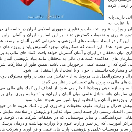
ر ارسال كرده
ی دارند. پایه
۱۹۷۷ برمی گردد. با عنایت به
درا در حوزه فناوری و تحقیقات گسترش دهند. بر این اساس، ایران و آلمان اولین
 این كار در امتداد سیاست های آموزشی و تحقیقاتی كشور آلمان و توسعه هم
ام می شود. هدف این است كه همكاریهای موجود گسترش یابد و پروژه های جد
ری میان محققان در ایران و آلمان گسترش خواهد یافت. كمك های مالی به پروژ
زمان های اهداكننده كمك های مالی به محققان مانند بنیاد پژوهشی آلمان ت
 می گیرد كه از اهمیت علمی برخوردار می باشند. همین طور از مشاركت ش
د و مشاركت دانشمندان جوان و با استعداد باز استقبال می شود.
رال و دستورالعمل های مربوط به آن» نمایش می دهد. در واقع مسئولان دول
ك های مالی به پروژه های تحقیقاتی در نظر می گیرند.
انبه و سازماندهی رویدادها انجام می شود. از اهداف این كمك های مالی می 
سازمان ها»، «تبادل علمی میان آلمان و ایران» و “«برنامه ریزی برای پرو
 پژوهش آلمان و یا اتحادیه اروپا تامین می شود» اشاره نمود.
 فدرال و وزارت علوم، تحقیقات و فناوری ایران، كمك هزینه ها در حوز
ستی، اقتصاد زیستی (از جمله ایمنی مواد غذایی) و پژوهش در سلامت نمایش 
تحقیقاتی غیردانشگاهی و سایر موسساتی كه در تحقیقات شركت های كوچك 
و مراكز آموزشی كه زیر نظر وزارت علوم و یا وزارت بهداشت و درمان پزشكی
 طور سایر موسسات علمی و پژوهشی، پارك های علمی و فن آوری و شركت ها