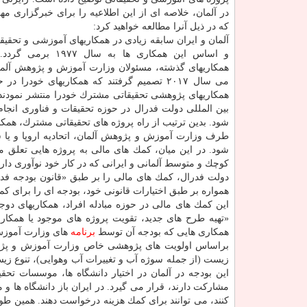
در آلمان، خلاصه ای از این اطلاعیه را برای خبرگزاری مه
كه در ذیل آنرا مطالعه خواهید كرد:
آلمان و ایران سابقه زیادی در همكاریهای آموزشی و تحقیقات
و اساس این همكاری ها به سال 
می سال ۲۰۱۷ تصمیم گرفتند كه همكاریهای خو
همكاریهای پژوهشی تحقیقاتی مشترك خودرا منتشر نمودند.
بین المللی دولت فدرال در حوزه تحقیقات و فناوری انج
شود. بدین ترتیب از راه پروژه های تحقیقاتی مشترك، همكا
طرف وزارت آموزش و پژوهش آلمان، اتحادیه اروپا و یا سا
شود. در این میان، كمك های مالی به پروژه هایی تعلق
كوچك و متوسط آلمانی و ایرانی كه در كار خود نوآوری دارن
دولت فدرال، كمك های مالی را بر طبق «قانون بودجه فد
همواره بر طبق اختیارات قانونی خود، بودجه ای را برای كم
این كمك های مالی در حوزه مبادله افراد، همكاریهای دوج
«تهیه طرح های جدید، تقویت پروژه های موجود یا همكاری 
همكاری هایی كه بودجه آن توسط
برنامه
های وزارت آموزش و
براساس اولویت های پژوهشی خاص وزارت آموزش و پژوهش
زیست (از جمله سوژه آب و تغییرات آب وهوایی)، تنوع زی
این بودجه در آلمان در اختیار دانشگاه ها، موسسات 
مشاركت دارند، قرار می گیرد. در ایران باز دانشگاه ها 
كنند، می توانند برای كمك هزینه درخواست دهند. همین