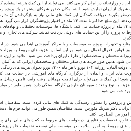
 دو وزارتخانه در ایران كار می كنند، می توانند از این كمك هزینه استفاده كن
ك شریك از ایران نمایش شود. البته امكان حضور شركای بیشتر در یك پروژه وجو
نظر بگیرند. دریافت كنندگان این كمك های مالی نیاز به بازگرداندن آن ندار
آلمانی مبلغ ۲۰ هزار یورو در اختیار پروژه تحقیقاتی قرار می دهد. این مبلغ حداكثر تا مدت ۲۴ ماه در اختیار پژوهشگران 
مسئولان وزارت علوم، تحقیقات و فناوری ایران باز در مدت ۲۴ ماه از پروژه حمایت می كند. دانشگاه ها، موسسات تحقیقاتی و نها
 می توانند تا ۱۰۰درصد مخارج مربوط به پروژه را از این حمایت های دولتی دریافت نمایند. شركت های تجار
نابع و تجهیزات پروژه به موسسات و یا مراكز آموزشی اهدا می شود. در این
 قوانین فدرال اعمال می شود. بر این اساس، هزینه های مربوط به ویزا، خر
وزانه محققان و متخصصان از طرف ایران پرداخت می شود. علاوه بر این، هز
 می شود. همین طور هزینه های سفر محققان و متخصصان ایرانی كه به آلمان
كنند باز توسط مسئولان ایرانی تامین می شود. در عین حال، دولت آلمان، روزانه ۱۰۴ یورو یا هر ماه ۲۳۰۰ یورو بعن
 های ایران و آلمان، از برگزاری كارگاه های آموزشی باز حمایت می كنن
شود: این كمك ها می تواند برای اقامت مهمانان، رفت وآمد، تامین وسایل مور
ینه به نوع و تعداد میهمانان خارجی كارگاه بستگی دارد. همین طور در موارد
از پرداخت می شود.
زش و پژوهش را مسئول رسیدگی به كمك های مالی كرده است. متقاضیان است
ایرانی، دكتر هنریك مئورس است. متقاضیان همین طور می توانند فرم ها، دست
ور بین الملل پیدا كنند.
رت علوم، تحقیقات و فناوری، درخواست های مربوط به كمك های مالی برای پر
ژه های مربوط به امور سلامت در مؤسسه ملی توسعه تحقیقات علوم پزشك