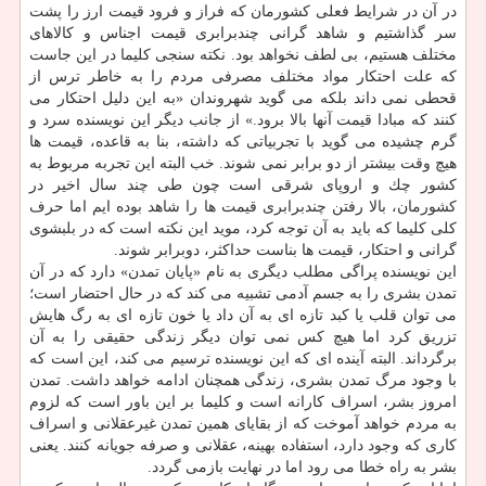
در آن در شرایط فعلی كشورمان كه فراز و فرود قیمت ارز را پشت
سر گذاشتیم و شاهد گرانی چندبرابری قیمت اجناس و كالاهای
مختلف هستیم، بی لطف نخواهد بود. نكته سنجی كلیما در این جاست
كه علت احتكار مواد مختلف مصرفی مردم را به خاطر ترس از
قحطی نمی داند بلكه می گوید شهروندان «به این دلیل احتكار می
كنند كه مبادا قیمت آنها بالا برود.» از جانب دیگر این نویسنده سرد و
گرم چشیده می گوید با تجربیاتی كه داشته، بنا به قاعده، قیمت ها
هیچ وقت بیشتر از دو برابر نمی شوند. خب البته این تجربه مربوط به
كشور چك و اروپای شرقی است چون طی چند سال اخیر در
كشورمان، بالا رفتن چندبرابری قیمت ها را شاهد بوده ایم اما حرف
كلی كلیما كه باید به آن توجه كرد، موید این نكته است كه در بلبشوی
گرانی و احتكار، قیمت ها بناست حداكثر، دوبرابر شوند.
این نویسنده پراگی مطلب دیگری به نام «پایان تمدن» دارد كه در آن
تمدن بشری را به جسم آدمی تشبیه می كند كه در حال احتضار است؛
می توان قلب یا كبد تازه ای به آن داد یا خون تازه ای به رگ هایش
تزریق كرد اما هیچ كس نمی توان دیگر زندگی حقیقی را به آن
برگرداند. البته آینده ای كه این نویسنده ترسیم می كند، این است كه
با وجود مرگ تمدن بشری، زندگی همچنان ادامه خواهد داشت. تمدن
امروز بشر، اسراف كارانه است و كلیما بر این باور است كه لزوم
به مردم خواهد آموخت كه از بقایای همین تمدن غیرعقلانی و اسراف
كاری كه وجود دارد، استفاده بهینه، عقلانی و صرفه جویانه كنند. یعنی
بشر به راه خطا می رود اما در نهایت بازمی گردد.