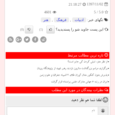
1397/11/02
21:18:27
4601
/ 5
5.0
تگهای خبر:
ادبیات
,
فرهنگ
,
هنر
این پست جاوید شو را پسندیدید؟
(0)
(1)
تازه ترین مطالب مرتبط
از نظر مغز، تنبلی کردن کی جایز است؟
برگزاری مراسم بزرگداشت سالروز بازدید رهبر شهید از پژوهشگاه رویان
پذیرش بدون کنکور مدال آوران طلای ۲ المپیاد جغرافیا و علوم زمین
ایران در رتبه ۶ جهانی مدارک علمی پراستناد قرار گرفت
نظرات بینندگان در مورد این مطلب
لطفا شما هم
نظر دهید