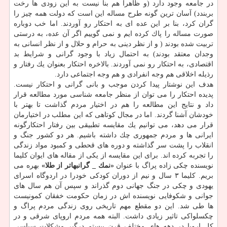
در جامعه وجود دارد (و ظاهرا هم بنا نیست به این زودی ها رخت
بربندد) آسان ترین گونه طرح مساله این است كه دولت همه چیز را
گران كرد، بنا بر این عده ای به احتكار رو آوردند. اما خب دوباره
صورت مساله را پاك كرده ایم و نمی گوییم اگر آن عده، به درستی
تربیت شده بودند ( و از نظر دینی به حرام و حلال و از نظر انسانی به
وجدان معتقد بودند) به احتمال زیاد با وجود گرانی و شرایط بد
اقتصادی، به احتكار رو نمی آوردند. بالاخره احتكار بعنوان یك رفتار و
رذیله اخلاقی هم وجه انفرادی و هم وجه اجتماعی دارد.
هدف این نوشتار پیدا كردن موجب و بانی گرانی و احتكار نیست.
پدیده احتكار را می توان از منظر جامعه شناسی مورد مطالعه قرار
داد و نتایج این مطالعه را هم در اختیار مردم گذاشت تا بهتر با
خودشان آشنا گردند. اما در مجال كوتاهی كه این مطلب در اختیارمان
قرار می دهد، می توانیم یك مقایسه تطبیقی بین رفتار احتكارگونه
ایرانی ها و مردم جمهوری چك داشته باشیم. هر دو كشور جنگ و
انقلاب را پشت سر گذاشته و دوره های قحطی و كمبود مواد زندگی
را تجربه كرده اند. برای این مقایسه از یكی از مقاله های ایوان كلیما
نویسنده چكی زاده پراگ با عنوان
«نمك _ گرانبهاتر از طلا»
بهره می
بریم. كلیما ۳ سال و نیم از دوران كودكی خودرا در اردوگاه اسرای
یهودی و چكی در جنگ جهانی دوم گذراند و سپس آن هم سال های
جوانی و شكوفایی نویسنده اش در زمان حكومت خفقان كمونیست
ها طی شد. این دو مقطع مهم تاریخی روی زندگی مردم پراگ و
چكسلواكی تاثیر زیادی داشت. البته همه مردم اروپای شرقی و در
كل اروپا در دهه های مختلف قرن بیستم درگیر مشكلات سیاسی