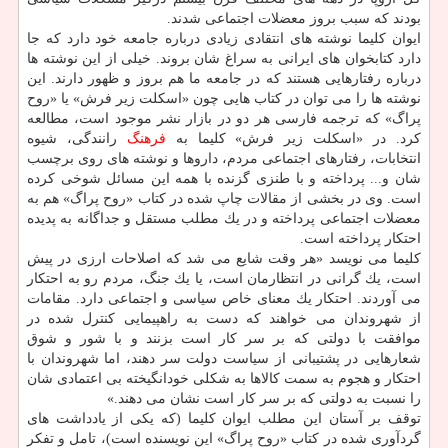
بودند كه سبب بروز معضلات اجتماعی شدند.
ایوان كلیما نوشته های انتقادی زیادی درباره جامعه خود دارد كه جا
دارد كتابخوان های ایرانی به سراغ شان بروند. خیلی از این نوشته ها
درباره رفتارهایی هستند كه در جامعه ما هم بروز و ظهور دارند. این
نوشته ها را می توان در كتاب هایی چون «اسكلت زیر فرش» یا «روح
پراگ» كه ترجمه فارسی هر دو در بازار نشر موجود است، مطالعه
كرد. در «اسكلت زیر فرش» كلیما به
فرهنگ
رانندگی، شیوه
انتخابات، رفتارهای اجتماعی مردم، داروها و نوشته های روی برچسب
شان و... پرداخته و با طنزی گزنده با همه این مسائل شوخی كرده
است. وی در بخشی از مقالات چاپ شده در كتاب «روح پراگ» هم به
معضلات اجتماعی پرداخته و در یك مطلب مستقل و جداگانه به پدیده
احتكار پرداخته است.
كلیما می نویسد «هر وقت شایع می شد كه اصلاحات ارزی در پیش
است، یك گرانی در انتظارمان است، یا یك جنگ، مردم رو به احتكار
می آوردند. احتكار یك معنای خاص سیاسی و اجتماعی دارد. مقامات
از شهروندان می خواهند كه دست به راهپیمایی كنترل شده در
موافقت با دولتی كه بر سر كار است بزنند و با شور و شوق
شعارهایی در پشتیبانی از سیاست دولت سر دهند، اما شهروندان با
احتكار و هجوم به سمت كالاها به شكلی خودانگیخته بی اعتمادی شان
را نسبت به دولتی كه بر سر كار است نشان می دهند.»
توقف بر آستان این مطلب ایوان كلیما (كه یكی از یادداشت های
گردآوری شده در كتاب «روح پراگ» این نویسنده است)، تامل و تفكر