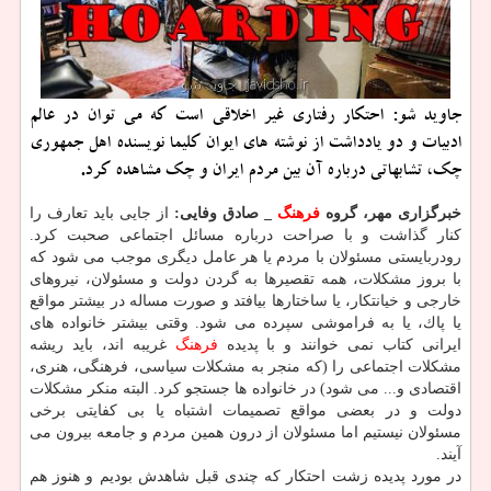
جاوید شو: احتكار رفتاری غیر اخلاقی است كه می توان در عالم
ادبیات و دو یادداشت از نوشته های ایوان كلیما نویسنده اهل جمهوری
چك، تشابهاتی درباره آن بین مردم ایران و چك مشاهده كرد.
خبرگزاری مهر، گروه
فرهنگ
_ صادق وفایی:
از جایی باید تعارف را
كنار گذاشت و با صراحت درباره مسائل اجتماعی صحبت كرد.
رودربایستی مسئولان با مردم یا هر عامل دیگری موجب می شود كه
با بروز مشكلات، همه تقصیرها به گردن دولت و مسئولان، نیروهای
خارجی و خیانتكار، یا ساختارها بیافتد و صورت مساله در بیشتر مواقع
یا پاك، یا به فراموشی سپرده می شود. وقتی بیشتر خانواده های
ایرانی كتاب نمی خوانند و با پدیده
فرهنگ
غریبه اند، باید ریشه
مشكلات اجتماعی را (كه منجر به مشكلات سیاسی، فرهنگی، هنری،
اقتصادی و... می شود) در خانواده ها جستجو كرد. البته منكر مشكلات
دولت و در بعضی مواقع تصمیمات اشتباه یا بی كفایتی برخی
مسئولان نیستیم اما مسئولان از درون همین مردم و جامعه بیرون می
آیند.
در مورد پدیده زشت احتكار كه چندی قبل شاهدش بودیم و هنوز هم