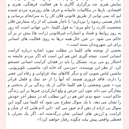
نمایش هنری چه برگزاری گالری یا هر فعالیت فرهنگی، هنری و
اقتصادی. بارها در مكالمات عامیانه و حرف های روزمره مردم شنیده
ایم كه نمی توانی از طریق قانونی فلان كار را به سرانجام برسانی و
ناچار هستی رشوه را بپردازی! یا ناچار هستی كه از راه سفارش فلان
شخصیت كارت را جلو ببری! به قول كلیما، «این جهانی است كه روز
به روز روابط و فساد و امتیازات غیرقانونی (رانت ها) بیش تر بر آن
حاكم می شود. در عین حال همه درها به روی فعالیت های انسانی
برای این شهروندان بسته است.»
بخشی از نوشته های كلیما در مطلب مورد اشاره درباره كرامت
انسانی است. نتیجه گیری اش هم این است كه اگر مردم جامعه به
احتكار رو می برند، مشكل را باید در فقدان كرامت انسانی جستجو
كرد. از نظر این نویسنده، «مردمی كه خانه ای، ماشینی، تلویزیونی،
ماشین لباس شویی ای و دیگر كالاهای نماد فراوانی و رفاه این عصر
را دارند، فاقد غروری هستند كه آنها را از حد نمك و فلفل فراتر
ببرد.» چنین وضعیتی را هم كلیما حاكی از یك زندگی پر از بدبختی و
بیچارگی می داند چون این حرص و ولع انباركردن چیزها بر این زندگی
حاكم است. جمع بندی اش هم در این مطلب كه در سطر آخر خودش
را نشان می دهد، با یك سوال مطرح می شود كه كلیما می گوید این
سوال بی اراده از ذهن آدم عبور می كند: «این آدم هایی كه از شأن و
كرامت و ارزش های انسانی شان درگذشته اند، اگر یك بحران یا
قحطی واقعی پیش بیاید چگونه رفتار خواهند كرد؟»