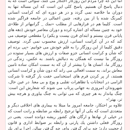
اما این كه چرا مردم این روزگار احتكار می كنند، سوالی است كه به
دنبال پاسخ آن هستیم. پاسخ كلی این است كه این مساله تنها به
دوران ما خلاصه نمی گردد و در هر دوره ای كه كرامت انسانی
كمرنگ شده یا از بین رفته، چنین اعمالی در جامعه فراگیر شده
است. كلیما هم در فرازهایی از مطلب «نمك _ گرانبهاتر از طلا»ی
خود به چنین مساله ای اشاره كرده و دوران معاصر خودش (دهه های
پایانی قرن بیستم و ابتدای قرن بیست و یكم) را مقطعی توصیف می
كند كه در آن كرامت انسانی، ارزش محسوب نمی گردد. توصیف
دقیق كلیما از این روزگار را به قلم خودش می خوانیم: «پی برده ام
كه شأن و كرامت انسانی جزو صفات و ارزش های بسیار ستوده در
روزگار ما نیست كه همگان به دنبالش باشند. به عكس، زندگی در
روزگار ما، انسان ها را بیشتر از آن كه به سمت امكان ساده تامین
معاش براند، به سمت افعالی می راند كه دون شأن و كرامت انسانی
هستند، از پر كردن فرم های استخدامی خفت بار گرفته تا شركت
الزامی در انتخابات یا تظاهرات تقلبی و پوچ و بی معنا. در عین حال،
شهروندان امروزی به جهانی پرتاب می شوند كه شعارش این است:
چنگ بیانداز به هر چیزی كه می توانی به چنگ بیاوری و هرچه بیش
تر، بهتر!»
علاوه بر احتكار، جامعه امروز ما مبتلا به بیماری های اخلاقی دیگر و
متعددی است كه یكی از آنها ترجیح رابطه بر ضابطه و رانت است كه
در خیلی از نهادها و ارگان های كشور ریشه دوانده است. یعنی در
روزگار فعلی داشتن یك پارتی و رابطه بر ضوابط اداری و قانون
ارجحیت دارد؛ چه برای گرفتن وام، چه گرفتن سالن اجرا برای یك