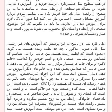
در همه سطوح مثل همسرداری، تربیت فرزند و... آموزش داده می
شود، این مساله هم سطحی از رابطه است اما متاسفانه ما به این
سطح از رابطه مثل یك خط قرمز نگاه می نماییم. مردم درباره
آموزش مسائل جنسی احساس نیاز می كنند اما هنوز آمادگی لازم
برای آموزش دیدن را ندارند. ما باید یاد بگیریم كه این موضوع،
سطحی از رابطه دو انسان بالغ محسوب می شود؛ نه پورن است و نه
طنز و دستمایه شوخی و خنده.»
علی قارداشی در پاسخ به این پرسش كه آموزش های غیر رسمی
مثل فایل صوتی مذكور تا چه حد لطمه زننده هستند، می گوید:
«معلوم است كه لطمه زننده هستند. من خانمی را می شناسم كه
لیسانس روانشناسی صنعتی دارد و اسم خودش را گذاشته «خانم
دكتر» و برای خانم ها سمینار برگزار می نماید و آموزش می دهد. یا
همین خانمی كه صدایش پخش شده و به خانم های دیگر آموزش می
دهد. دلیل آسیبش اینجاست كه این افراد غیرمتخصص، آموزش
جنسی را متمركز بر زن می دانند. چون آنها خودشان تحت تاثیر یك
فضای رسانه ای هستند كه همیشه زن را كالای جنسی دیده است. این
دقیقا فضایی است كه در صنعت پورن هم حاكم است اما واقعیت این
است كه فضای زن و شوهر را نباید با چنین شاخص هایی سنجید. در
یك فضای خانوادگی رابطه بین یك زوج تقسیم میگردد و هردوی آنها
مسئول رابطه شان هستند. در كشورهای پیشرفته این مساله بین زن
و مرد مساوی است. یعنی مرد هم موظف است آموزش جنسی ببیند