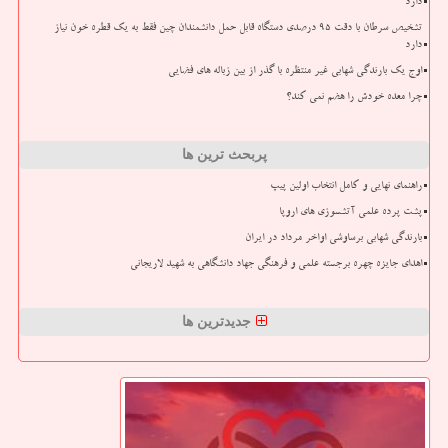
دارد
تشخیص سرطان با دقت ۹۵ درصدی دستگاه قابل حمل دانشمندان چین فقط به یک قطره خون نیاز
دارد
اوج یک بارندگی شهابی غیر منتظره با گذر از بین زباله های فضایی
چرا معده خودش را هضم نمی کند؟
پربحث ترین ها
راهنمای نهایی و کامل انتخاب اولین پیپ
پشت پرده علمی آتشسوزی های اروپا
بارندگی شهابی برساوشی اواخر مرداد در ایران
اهدای جایزه چهره برجسته علمی و فرهنگی جهاد دانشگاهی به شهید لاریجانی
جدیدترین ها