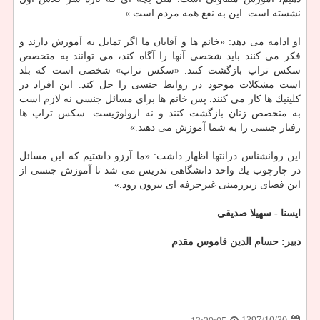
نشسته است. این به نفع همه مردم است.»
او ادامه می دهد: «خانم ها و آقایان ما اگر تمایل به آموزش دارند و
فكر می كنند باید شخصی آنها را آگاه كند، می توانند به متخصص
سكس تراپ بازگشت كنند. «سكس تراپ» شخصی است كه بلد
است مشكلات موجود در روابط جنسی را حل كند. این افراد در
كلینیك ها كار می كنند. پس خانم ها برای مسائل جنسی نه لازم است
به متخصص زنان بازگشت كنند و نه ارولوژیست. سكس تراپ ها
رفتار جنسی را به شما آموزش می دهند.»
این روانشناس درانتها اظهار داشت: «ما آرزو داشتیم كه این مسائل
در چارچوب یك واحد دانشگاهی تدریس می شد تا آموزش جنسی از
این فضای زیرزمینی غیرحرفه ای بیرون رود.»
ایسنا - سهیلا صدیقی
دبیر: حسام الدین قاموس مقدم