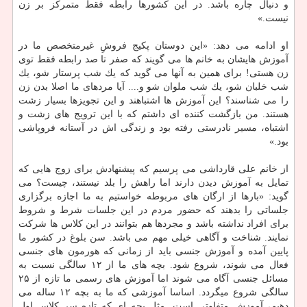
و دنبال چاره باشد. در این كشورها رابطه فقط متمركز بر زن
نیست.»
او ادامه می دهد: «این دوستان پكیج فروشِ غیرمتخصص ما در
آموزش هایشان به خانم ها می گویند كه صفر تا صد رابطه فقط توی
زن هستی! برای همین به آنها می گوید كه یك شب پرستار شو، یك
شب خلبان شو، یك شب ملوان شو و.... آیا مردهای ما اصلا بدن زن
را می شناسند؟ این آموزش ها اشتباهند و این تجویزها بسیار زشت
هستند. من بازگشت كننده ای داشتم كه با این ترویج های زشت و
اشتباه، مسیر نادرستی رفته بود و زندگی اش در آستانه فروپاشی
بود.»
از خانم علی قارداشی می پرسیم كه پیشنهادش برای زوج هایی كه
تمایل به آموزش دیدن دارند اما راهش را بلد نیستند، چیست؟ می
گوید: «بارها از ارگان های مربوطه خواستیم به ما اجازه برگزاری
جلساتی را بدهند كه حضور مردم در این جلسات شرط و شروط
برای افراد نداشته باشد و مجردها هم بتوانند در این كلاس ها شركت
نمایند. شناخت و آگاهی خیلی مهم می باشد. سن بلوغ در كشور ما
پایین آمده و آموزش جنسی باید از زمانی كه هورمون های جنسی
فعال می شوند، شروع شود. بچه های ما از ۱۲ سالگی نسبت به
مسائل جنسی آگاه می شوند اما آموزش های رسمی ما تازه از ۲۵
سالگی شروع میگردد. اساسا آموزشی كه ما به بچه ۱۲ ساله می
دهیم، آموزش متفاوتی است. مثل بچه ای كه تازه سر كلاس اول