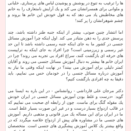
ها را ترغیب به تنوع در پوشش و پوشیدن لباس های پرستاری، خلبانی
و ملوانی برای همسرانشان می كند و یك آرایش نامتعارف را به خانم
های مخاطبش یاد می دهد كه به قول خودش این خانم ها بروند و
چشم شوهرانشان را پر كنند!
اما انتشار چنین صوتی، بیشتر از اینكه جنبه طنز داشته باشد، چند
پرسش جدی را به ذهن متبادر می كند. اول اینكه چرا آموزش مسائل
جنسی در كشور ما به جای اینكه جنبه رسمی داشته باشد تا این حد
غیر رسمی و زیرزمینی است؟ چرا افراد به جای اینكه به تراپیست
های حرفه ای بازگشت كنند، سراغ افراد بی تجربه می روند؟ چرا در
ایران خانم ها بیشتر به دنبال آموزش مسائل جنسی می روند و آقایان
كمتر دلیلی برای آموزش می بینند؟ در نهایت اینكه وقتی ما نیاز به
آموزش درباره مسائل جنسی را در خودمان حس می نماییم، باید
دقیقا به چه افرادی بازگشت كنیم؟
دكتر مرجان علی قارداشی - روانشناس - در این باره به ایسنا می
گوید: «درست و غلط بودن آموزش مسائل جنسی در ایران خودش
یك مقوله گنگ برای ماست. چون از رابطه ای صحبت می نماییم كه
در قالب ازدواج بسیار درست و در غیر این صورت بسیار غلط است.
ما در ایران برای این مساله یك مرز قانونی و مذهبی داریم. آموزش
های جنسی ما در مشاوره های پیش از ازدواج خلاصه میگردد كه در
واقع بیشتر یك كلاس آموزش پیشگیری های جنسی است. متخصصان