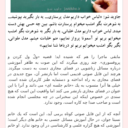
جاوید شو: «لباس خواب داریم مدل پرستاری... یه بار بگیرید بپوشید...
به شوهرت بگو امشب میخوام پرستارت باشم. ببین چه حسی بهش دست
میده. لباس خواب داریم مدل خلبانی. یه بار بگیر به شوهرت بگو امشب
میخوایم بریم تو آسمونا پرواز نماییم، منم خلبانت میشم. مدل ملوانی.
بگیر بگو امشب میخوایم بریم تو دریاها شنا نماییم.»
مابقی ماجرا را هم كه شنیده اید؛ قضیه «ولُ ول كردن و
پروفسوری». چند روزی میگردد كه این صوت به ظاهر آموزشی
درباره مسائل زناشویی در فضای مجازی دست به دست میگردد.
هرچند این فایل صوتی قدیمی است اما بازنشر آن، موج جدیدی در
فضای مجازی به راه انداخته و دستمایه طنز كاربران شده است.
خیلی ها آنرا منسوب به یك «خانم جلسه ای» می دانند و آنرا با این
عنوان در فضای مجازی بازنشر می كنند اما واقعیت این است كه هیچ
سندی در خصوص اینكه این سخنرانی در چه مجلسی انجام شده
است و صاحب صدا چه كاره است، وجود ندارد.
آنچه كه از این فایل صوتی كوتاه برمی آید، این است كه یك خانم
نسبتا جوان، در حال آموزش مسائل جنسی به خانم های دیگر است؛
آموزشی كه هیچ گزاره علمی و كارشناسی در آن وجود ندارد. او خانم