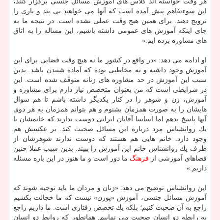
هر وقت خواسته اند كلاس های آموزش مسائل جنسی برگزار كنند،
این سوءتفاهم پیش آمده است كه آنها می خواهند بی بند و باری را
ترویج دهند. برای همین هیچ وقت عملی نشده است. در نتیجه ما به
جای اینكه آموزش های عمومی داشته باشیم، این مساله را به اتاق
های مشاوره برده ایم.»
او ادامه می دهد: «در واقع در كشور ما نه هیچ وقت فضایی برای این
آموزش وجود داشته و نه مخاطبی بوده كه آماده شنیدن باشد. بدین
سبب این آموزش در حد مشاوره های زنانه متوقف شده است. این
در شرایطی است كه من بعنوان متخصص نیاز دارم برای مشاوره و
آموزش، زن و شوهر را در كنار یكدیگر داشته باشم تا هم سوال
هایشان را به صورت همزمان بشنوم و هم بتوانم همزمان به هر دوی
آنها پاسخ بدهم اما اساسا آقایان ایرانی دوست ندارند كه خانمشان با
یك روانشناس مرد درباره این مسائل صحبت كند. بر عكسش هم
وجود دارد. خانم هایی هم هستند كه دوست ندارند شوهرشان از
طرف یك روانشناس خانم این آموزش را ببیند. بدین سبب عملا چنین
فضاهای آموزشی از
فرهنگ
ما دور است و ما هنوز در این باره مسئله
داریم.»
این روانشناس توضیح می دهد: «زنان و مردان ما باید توجیه شوند كه
آموزش مسائل جنسی، آموزش «پورن» نیست كه ما خجالت بكشیم
راجع به آن صحبت كنیم؛ بلكه یك تخصص رفتاری است. ما داریم راجع
به رابطه دو انسان صحبت می نماییم. همانطور كه روابط دو انسان