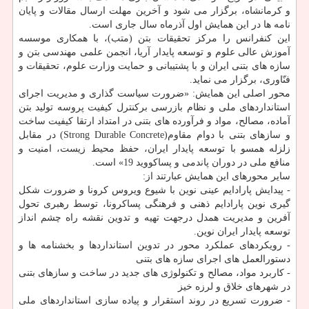
و کرمانشاه، برگزار می شود و آخرین مهلت ارسال مقالات و پایان
نامه ها در این همایش اول آذرماه سال جاری است.
این کنفرانس را مرکز تحقیقات بتن (متب)، با همکاری موسسه
آموزش عالی علوم و توسعه پایدار آریا، انجمن علمی مهندسی بتن و
سازه های بتنی ایران و با پشتیبانی و حمایت وزارت علوم، تحقیقات و
فنّاوری، برگزار می نماید.
محور اصلی این همایش: «ضرورت سیاست گذاری و مدیریت اجرای
استانداردهای ملی و نظام بازرسی برکنترل کیفیت پروسه تولید بتن
آماده، مصالح، مواد و فرآورده های بتنی در امتداد ارتقا کیفیت ساخت
و سازهای بتنی با دوام مقاوم(Strong Durable Concrete) در مقابل
زلزله همسو با توسعه پایدار ایران، حفظ محیط زیست، امنیت و
منافع ملی در دوران پاندمی و پساکووید 19» است.
سایر محورهای این همایش عبارتند از:
- پیدایش پارادایم عینی نوین با شیوع ویروس کرونا و ضرورت شکل
گیری نوین پارادایم ذهنی و فرهنگی پساکرونا، توسط رهبری تحول
آفرین و مدیریت همدل درجهت تهیه و تدوین نقشه راه چشم انداز
توسعه پایدار ایران نوین.
- رویکردهای عملکرد محور در تدوین استانداردها و بخشنامه ها و
دستورالعمل های اجرای سازه های بتنی
- کاربرد مواد، مصالح و تکنولوژی های جدید در ساخت و سازهای بتنی
در شهرهای خلاق و لرزه خیز
- ضرورت تسریع در روند استقرار و پیاده سازی استانداردهای ملی