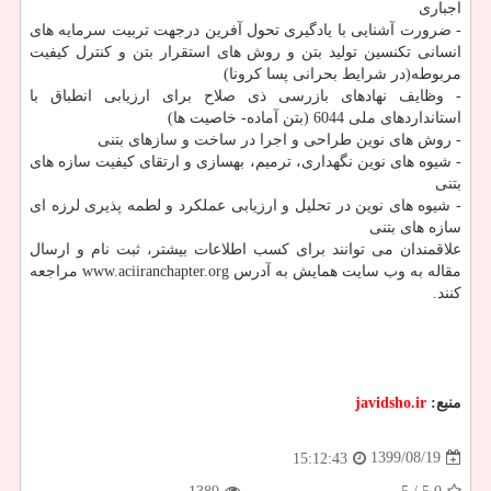
اجباری
- ضرورت آشنایی با یادگیری تحول آفرین درجهت تربیت سرمایه های
انسانی تکنسین تولید بتن و روش های استقرار بتن و کنترل کیفیت
مربوطه(در شرایط بحرانی پسا کرونا)
- وظایف نهادهای بازرسی ذی صلاح برای ارزیابی انطباق با
استانداردهای ملی 6044 (بتن آماده- خاصیت ها)
- روش های نوین طراحی و اجرا در ساخت و سازهای بتنی
- شیوه های نوین نگهداری، ترمیم، بهسازی و ارتقای کیفیت سازه های
بتنی
- شیوه های نوین در تحلیل و ارزیابی عملکرد و لطمه پذیری لرزه ای
سازه های بتنی
علاقمندان می توانند برای کسب اطلاعات بیشتر، ثبت نام و ارسال
مقاله به وب سایت همایش به آدرس www.aciiranchapter.org مراجعه
کنند.
منبع:
javidsho.ir
1399/08/19
15:12:43