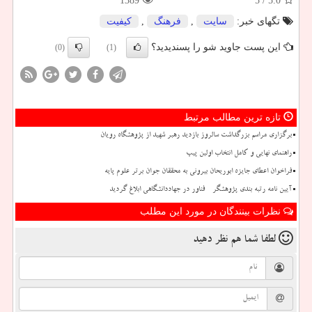
1389
/ 5
5.0
تگهای خبر:
سایت
,
فرهنگ
,
كیفیت
این پست جاوید شو را پسندیدید؟
(0)
(1)
تازه ترین مطالب مرتبط
برگزاری مراسم بزرگداشت سالروز بازدید رهبر شهید از پژوهشگاه رویان
راهنمای نهایی و کامل انتخاب اولین پیپ
فراخوان اعطای جایزه ابوریحان بیرونی به محققان جوان برتر علوم پایه
آیین نامه رتبه بندی پژوهشگر - فناور در جهاددانشگاهی ابلاغ گردید
نظرات بینندگان در مورد این مطلب
لطفا شما هم
نظر دهید