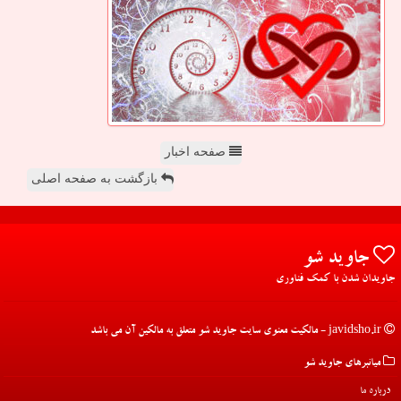
صفحه اخبار
بازگشت به صفحه اصلی
جاوید شو
جاویدان شدن با کمک فناوری
javidsho.ir - مالکیت معنوی سایت جاوید شو متعلق به مالکین آن می باشد
میانبرهای جاوید شو
درباره ما