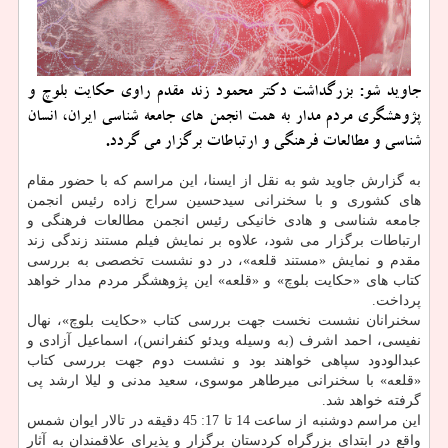
جاوید شو: بزرگداشت دكتر محمود زند مقدم راوی حكایت بلوچ و
پژوهشگری مردم مدار به همت انجمن های جامعه شناسی ایران، انسان
شناسی و مطالعات فرهنگی و ارتباطات برگزار می گردد.
به گزارش جاوید شو به نقل از ایسنا، این مراسم كه با حضور مقام
های كشوری و با سخنرانی سیدحسین سراج زاده رئیس انجمن
جامعه شناسی و هادی خانیكی رئیس انجمن مطالعات فرهنگی و
ارتباطات برگزار می شود، علاوه بر نمایش فیلم مستند زندگی زند
مقدم و نمایش «مستند قلعه»، در دو نشست تخصصی به بررسی
كتاب های «حكایت بلوچ» و «قلعه» این پژوهشگر مردم مدار خواهد
پرداخت.
سخنرانان نشست نخست جهت بررسی كتاب «حكایت بلوچ»، نهال
نفیسی، احمد اشرف (به وسیله ویدئو كنفرانس)، اسماعیل آزادی و
عبدالودود سپاهی خواهند بود و نشست دوم جهت بررسی كتاب
«قلعه» با سخنرانی میرطاهر موسوی، سعید مدنی و لیلا ارشد پی
گرفته خواهد شد.
این مراسم دوشنبه از ساعت 14 تا 17: 45 دقیقه در تالار ایوان شمس
واقع در ابتدای بزرگراه كردستان برگزار و پذیرای علاقمندان به آثار