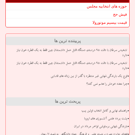
حوزه های انتخابیه مجلس
فیش حج
قیمت بیسیم موتورولا
پربیننده ترین ها
تشخیص سرطان با دقت ۹۵ درصدی دستگاه قابل حمل دانشمندان چین فقط به یک قطره خون نیاز
دارد
تشخیص سرطان با دقت ۹۵ درصدی دستگاه قابل حمل دانشمندان چین فقط به یک قطره خون نیاز
دارد
اوج یک بارندگی شهابی غیر منتظره با گذر از بین زباله های فضایی
چرا معده خودش را هضم نمی کند؟
پربحث ترین ها
راهنمای نهایی و کامل انتخاب اولین پیپ
پشت پرده علمی آتشسوزی های اروپا
بارندگی شهابی برساوشی اواخر مرداد در ایران
اهدای جایزه چهره برجسته علمی و فرهنگی جهاد دانشگاهی به شهید لاریجانی