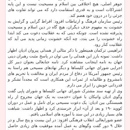
جوهر اصلی، هیچ اختلافی بین اسلام و مسیحیت نیست و این پایه
اشتراکات است و به قدری استقامت دارد که می تواند تفاوت های
جزئی را در درون خود هضم کند.
رئیس سازمان فرهنگ و ارتباطات افزود: افراط گرایی و گرایش به
خشونت به مفهوم حذف دیگران، هیچ گاه در دین اسلام و مسیحیت
پذیرفته نشده است. چونکه دینی که به عقلانیت دعوت می کند ابتدا
راه خشونت را می بندد، چه آنکه خشونت زمانی پدید می آید که
عقلانیت کنار رود.
ابراهیمی ترکمان همینطور با ذکر مثالی از همدلی پیروان ادیان اظهار
داشت: نمونه بارز این همدلی را می توان در پاسخ مثبت رهبران دینی
جهان به نامه اینجانب مشاهده کرد. نامه جنابعالی بعنوان دبیر کل
اجرایی شورای جهانی کلیساها و دیگر نهادهای مسیحی هم راستا به
رئیس جمهور آمریکا در دفاع از مردم ایران و مخالفت با تحریم های
نامشروع و ظالمانه از ثمرات این همکاری است که مجدداً تشکر و
قدردانی خویش را ابراز می دارم.
وی از تهیه سند مشترک شورای جهانی کلیساها و شورای پاپی گفت
وگوی ادیان واتیکان با عنوان «خدمت به یک جهان مجروح از راه
همبستگی بین ادیان: یک دعوت مسیحی برای تامل و عمل در دوران
کووید -۱۹ و بعد از آن» ابراز خرسندی کرد و اظهار داشت: شباهت
های بسیار زیادی در این سند با آموزه های اسلامی یافتم.
عضو شورایعالی انقلاب فرهنگی افزود: در این بیست و پنج سال و در
خلال ۹ دور گفت وگوهای به عمل آمده موفقیت های زیادی حاصل