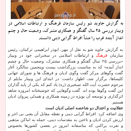
به گزارش جاوید شو رئیس سازمان فرهنگ و ارتباطات اسلامی در
وبینار بررسی ۲۵ سال گفتگو و همكاری مشترك، وضعیت حال و چشم
انداز آینده غرب را منشأ افراط گرایی دینی دانست.
به گزارش جاوید شو به نقل از مهر، ابوذر ابراهیمی ترکمان، رئیس
سازمان
فرهنگ
و ارتباطات اسلامی در سخنرانی خود در وبینار
«بررسی ۲۵ سال گفتگو و همکاری مشترک، وضعیت حال و چشم
انداز آینده» که به مناسبت بزرگداشت بیست وپنجمین سالگرد آغاز
گفت وگوهای مرکز گفت وگوی ادیان و فرهنگ ها و شورای جهانی
کلیساها، برگزار شد، اظهار داشت: در ابتدای این وبینار مایلم از
مرحوم حضرت آیت الله تسخیری (ره) یاد کنم که یکی از پایه گذاران
این گفت وگوها بوده اند. گفت وگوهایی که خوشبختانه امروزه شاهد
اثرگذاری و توسعه آن بویژه در زمینه همکاری و همدلی پیروان ادیان
هستیم.
عقلانیت و اعتدال دو شاخصه اصلی ادیان است
وی اضافه کرد: افراط گرایی دینی و نقطه مقابل آن یعنی بی اجر و
ارزش کردن ادیان و تاختن به مقدسات دینی، حمله به اماکن مذهبی
و نفرت پراکنی که متاسفانه امروز در بعضی کشورها بخصوص