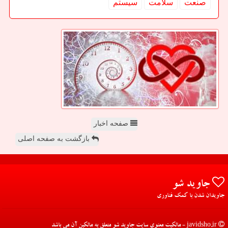
صنعت
سلامت
سیستم
صفحه اخبار
بازگشت به صفحه اصلی
جاوید شو
جاویدان شدن با کمک فناوری
javidsho.ir - مالکیت معنوی سایت جاوید شو متعلق به مالکین آن می باشد