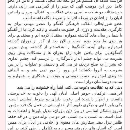
فرانسه شاهد آن هستیم هر دو تیغه یک قیچی هستند و تلاش در محو
کامل دین این موهبت الهی که بشر را از گمراهی می راند، دارند.
خوشبختانه دو شاخصه اصلی یعنی عقلانیت و اعتدال، پیروان راستین
ادیان را از افتادن در ورطه افراط و تفریط نگاه داشته است.
عضو شورایعالی انقلاب فرهنگی گفتگو را عنصر مهمی برای به
کارگیری عقلانیت و دوری از خشونت دانست و تاکید کرد: ما از گفتگو
با شما در سال های گذشته همواره استقبال کرده ایم و معتقدیم برای
هر دوی ما مفید بوده است و الان بعد از گذر از دوران گذشته
امیدوارم برای آینده، گفتگوها را هدفمندتر از گذشته، پیش ببریم.
گفتگوهایی برای یافتن چاره رفع بحران ها و مشکلات پیش روی
بشریت می تواند چشم انداز تأثیرگذاری را ترسیم کند. چشم اندازی
که بشر را به صلح نزدیک تر می کند و دشمنی و عداوات را در بین
بشریت به انزوا بکشاند؛ این روز را دور نمی بینم و به الطاف
خداوندی امیدوارم. دست دوستی و مودت و همکاری ما همواره به
سمت دوستانمان دراز است.
دینی که به عقلانیت دعوت می کند، ابتدا راه خشونت را می بندد
ابراهیمی ترکمان، جوهر اصلی ادیان الهی را دعوت به خداپرستی
دانست و اظهار داشت: این دعوت دارای دو شرط اساسی است.
یکی باور قلبی و دیگری ظهور آثار خداپرستی در عمل یک فرد مؤمن.
امروز مشکل اساسی در بین دین باوران، تبدیل باورها و اعتقادات به
عمل است. بد عملی یا بی عملی، هر دو می تواند دین را در حّد حفظ
ظاهر تنزل دهد. سفارش های معنوی و اخلاقی در ادیان برای همین
است که انسان های باورمند مسیر رو به تکامل را طی کنند. در این