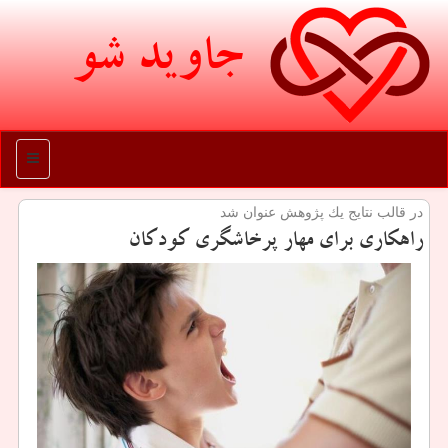
جاوید شو
منو
در قالب نتایج یك پژوهش عنوان شد
راهكاری برای مهار پرخاشگری كودكان