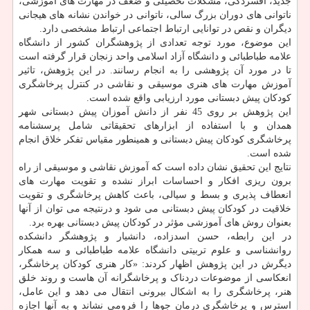
جدید، افسردگی، مشکلات تحصیلی و ضعف در مهارت های آموزشی،
ناتوانی های دوران بزرگ سالی، ناتوانی در خواندن نشانه های هیجانی
دیگران و نقص در توانایی ارتباط اجتماعی ارتباط مشخصی دارد.
این موضوع، مورد توجه تعدادی از پژوهشگران کشور از دانشگاه
علامه طباطبائی و دانشگاه آزاد اسلامی واحد زنجان قرار گرفته است
تا در مورد آن پژوهشی را به انجام رسانند. در این پژوهش، تاثیر
آموزش مهارت های هنری موسیقی و نقاشی در کنترل پرخاشگری
کودکان پیش دبستانی مورد ارزیابی واقع شده است.
این پژوهش بر روی 45 نفر از دانش آموزان پیش دبستانی شهر
همدان و با استفاده از ابزارهای تحقیقاتی شامل پرسشنامه
پرخاشگری کودکان پیش دبستانی و همینطور مقیاس تفکر خلاق انجام
شده است.
نتایج این تحقیق نشان داده است که آموزش نقاشی و موسیقی از راه
برون ریزی افکار و احساسات ابراز نشده و تقویت مهارت های
انعطاف پذیری و بسط و سیالی، باعث کاهش پرخاشگری و تقویت
خلاقیت در کودکان پیش دبستانی می شود و درنتیجه می توان از آنها
بعنوان روش های آموزشی مؤثر در کودکان پیش دبستانی بهره برد.
در این رابطه، حسن اسدزاده، دانشیار و پژوهشگر دانشکده
روانشناسی و علوم تربیتی دانشگاه علامه طباطبائی و سه همکار
دیگرش در این پژوهش اظهار کردند: «کار هنری کودکان پرخاشگر،
انعکاسی از موضوعات دردناک و پرخاشگرانه آن هاست و روند خلق
هنر، پرخاشگری را به اشکال بیرونی انتقال می دهد و این عامل،
استرس و پرخاشگری درمان جوها را فرومی نشاند و به آنها اجازه