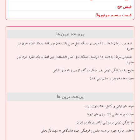
فیش حج
قیمت بیسیم موتورولا
پربیننده ترین ها
تشخیص سرطان با دقت ۹۵ درصدی دستگاه قابل حمل دانشمندان چین فقط به یک قطره خون نیاز
دارد
تشخیص سرطان با دقت ۹۵ درصدی دستگاه قابل حمل دانشمندان چین فقط به یک قطره خون نیاز
دارد
اوج یک بارندگی شهابی غیر منتظره با گذر از بین زباله های فضایی
چرا معده خودش را هضم نمی کند؟
پربحث ترین ها
راهنمای نهایی و کامل انتخاب اولین پیپ
پشت پرده علمی آتشسوزی های اروپا
بارندگی شهابی برساوشی اواخر مرداد در ایران
اهدای جایزه چهره برجسته علمی و فرهنگی جهاد دانشگاهی به شهید لاریجانی