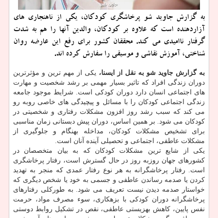
به گزارش جاوید شو پرخاشگری كودكان، یكی از ناهنجاری های
آزاردهنده است كه علاوه بر كودكان، والدین آنها را هم به شدت
گرفتار ناامیدی می كند. محققان كشور برای رفع این عارضه روان
شناختی، آموزش نقاشی و موسیقی را سفارش كرده اند.
به گزارش جاوید شو به نقل از ایسنا،
یکی از مهم ترین و مؤثرترین
دوران زندگی افراد که تاثیر بسیار مهمی بر رشد شخصیت و مهارت
های اجتماعی انسان دارد دوران کودکی است. شرایط موجود جامعه
زندگی اجتماعی کودکان را با مسائل و پیچیدگی های خاصی روبه رو
می کند که سبب رشد روز افزون مشکلات رفتاری و شخصیتی در
کودکان می شود. بر همین اساس، دوران پیش دبستانی زمان مناسبی
برای تشخیص مشکلات کودکان، مداخله بهنگام و جلوگیری از
مشکلات عاطفی، اجتماعی و تحصیلی آینده آنان است.
یکی از شایع ترین مشکلات کودکان که به بیان متخصصان در
کشورهای جهان روزبه روز در حال گسترش است، رفتار پرخاشگری
است. رفتار پرخاشگرانه به هر نوع رفتار عمدی که منجر به تهدید
کردن یا صدمه رساندن عاطفی و جسمی به خود یا شخص دیگری که
خواستار صدمه دیدن نیست تعریف می شود. به طورکلی رفتارهای
پرخاشگرانه دوران کودکی با بزهکاری، سوء مصرف مواد، حرمت
نفس پایین، کاهش بهزیستی عاطفی، نقص در تشکیل روابط دوستی