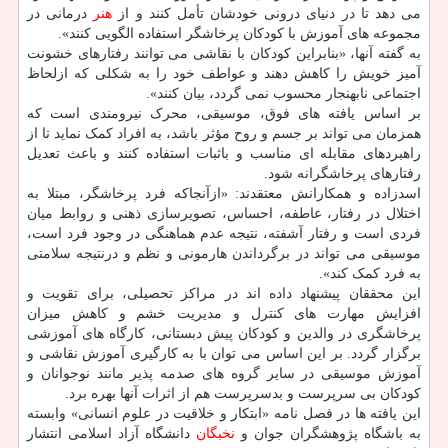
می دهد تا در دنیای درونی خودشان تأمل کنند و از
هنر
درمانی در
مجموعه های آموزش با کودکان پرخاشگر استفاده الگویی کنند».
به گفته آنها، «بنابراین کودکان با نقاشی می توانند رفتارهای خشونت
آمیز خویش را کاهش دهند و عواطف خود را به شکلی که ازلحاظ
اجتماعی نابهنجار محسوب نمی گردد، بیان کنند».
بر اساس یافته های فوق، موسیقی، محرک نیرومندی است که
همزمان می تواند بر جسم و روح مؤثر باشد، به افراد کمک نماید تا از
راهبردهای مقابله ای مناسب و باثبات استفاده کنند و باعث تعدیل
رفتارهای پرخاشگرانه شود.
اسدزاده و همکارانش معتقدند: «ازآنجاکه فرد پرخاشگر، مبتلا به
اختلال در رفتار، عاطفه، احساس، تصویرسازی ذهنی و روابط میان
فردی است و رفتار آشفته، نتیجه عدم هماهنگی در وجود فرد است،
موسیقی می تواند در برگرداندن هارمونی و نظم و درنتیجه سلامتی
به فرد کمک کند».
این محققان پیشنهاد داده اند در مراکز تحصیلی، برای تقویت و
افزایش مهارت های کنترل و مدیریت خشم و کاهش میزان
پرخاشگری در والدین و کودکان پیش دبستانی، کارگاه های آموزشی
برگزار گردد. بر این اساس می توان با به کارگیری آموزش نقاشی و
آموزش موسیقی در سایر گروه های صدمه پذیر مانند نوجوانان و
کودکان بی سرپرست و بدسرپرست هم از اثرات آنها بهره برد.
این یافته ها در فصل نامه «ابتکار و خلاقیت در علوم انسانی» وابسته
به باشگاه پژوهشگران جوان و
نخبگان
دانشگاه آزاد اسلامی انتشار