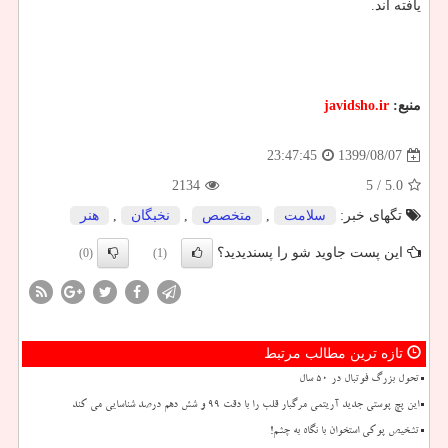
یافته اند.
منبع:
javidsho.ir
1399/08/07
23:47:45
2134
/ 5
5.0
تگهای خبر:
سلامت
,
متخصص
,
نخبگان
,
هنر
این پست جاوید شو را پسندیدید؟
(0)
(1)
تازه ترین مطالب مرتبط
تحول بزرگ فوتبال در ۵۰ سال
این پچ پوستی جدید آریتمی مرگبار قلب را با دقت ۹۹ و شش دهم درصد شناسایی می کند
تشخیص پوکی استخوان با نگاه به چشم!