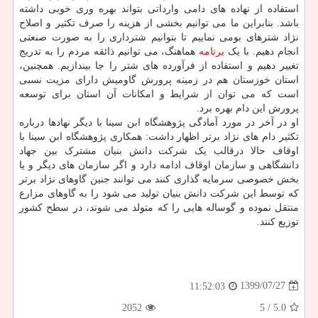
استفاده از نهاده های دامی وارداتی بتواند بهره وری خوبی داشته
باشد. بنابراین ما می توانیم بخشی از هزینه را صرف تکثیر و اصلاح
نژاد شترهای بومی نماییم تا بتوانیم شترداری را به صورت صنعتی
انجام دهیم. با یک
برنامه
هماهنگ، می توانیم ذائقه مردم را به تدریج
تغییر دهیم و استفاده از فرآورده های شتر را جا بیندازیم. همچنین،
استان خوزستان هم در زمینه پرورش گاومیش دارای مزیت نسبی
است که می توان از شرایط و امکانات آن استان برای توسعه
پرورش این دام بهره برد.
او در آخر در مورد آمادگی پژوهشگاه ابن سینا با دیگر نهادها درباره
تکثیر دام های نژاد برتر اظهار داشت: همکاری پژوهشگاه ابن سینا با
اوقاف حالا درقالب یک شرکت دانش بنیان مشترک بین جهاد
دانشگاهی و سازمان اوقاف ادامه دارد و اگر سازمان های دیگر و یا
بخش خصوصی سرمایه گذاری کنند می توانند جنین گاوهای نژاد برتر
که توسط این شرکت دانش بنیان تولید می شود را به گاوهای مزارع
منتقل نموده و گوساله هایی را که متولد می شوند، در سطح کشور
توزیع کنند.
1399/07/27
11:52:03
2052
/ 5
5.0