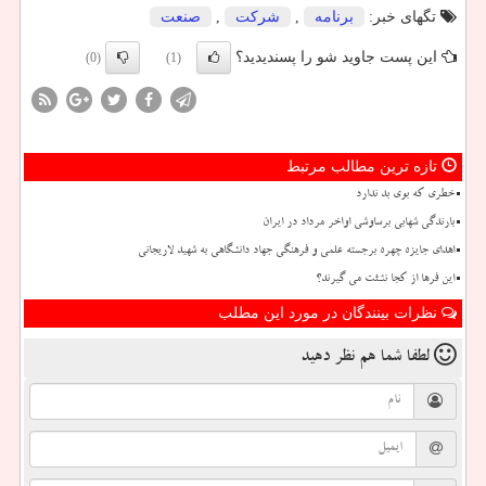
تگهای خبر:
برنامه
,
شركت
,
صنعت
این پست جاوید شو را پسندیدید؟
(0)
(1)
تازه ترین مطالب مرتبط
خطری که بوی بد ندارد
بارندگی شهابی برساوشی اواخر مرداد در ایران
اهدای جایزه چهره برجسته علمی و فرهنگی جهاد دانشگاهی به شهید لاریجانی
این فرها از کجا نشئت می گیرند؟
نظرات بینندگان در مورد این مطلب
لطفا شما هم
نظر دهید