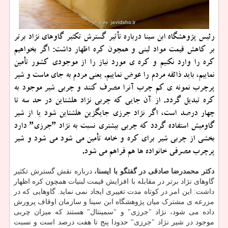
رئیس پژوهشگاه ابن سینا درباره تأثیر گسترش تكثیر گاوهای نژاد برتر
بر كاهش قیمت مواد لبنی و همچون كره اظهار داشت: اگر بخواهیم
كره را وارد نكنیم و كره ی مورد نیاز را از موجودی كشور تأمین
نماییم، باید ذائقه مردم را عوض نماییم. یعنی مردم به جای ماست و شیر
پرچرب نمونه ی كم چرب آنرا مصرف كنند و چربی شیر موجود به
كره تبدیل گردد. از آن جایی كه چربی نژاد هلشتاین در حد سه تا
چهار درصد است، اگر نژاد جرزی جایگزین هلشتاین شود یا از شیر
گاومیش استفاده گردد كه چربی بیشتری نسبت به نژاد ˮجرزیˮ دارد
بخشی از چربی شیر برای كره و خامه تأمین می شود می شود و شیر
پرچرب مصرفی خانواده ها هم فراهم می شود.
دکتر محمدرضا صادقی در گفتگو با ایسنا،
درباره نقش گسترش تکثیر
گاوهای نژاد برتر در مقابله با افزایش قیمت لبنیات همچون کره اظهار
داشت: این امر در کوتاه مدت تغییری ایجاد نمی نماید. گاوهایی که در
مزرعه ی مشترک میان پژوهشگاه ابن سینا و سازمان اوقاف پرورش
داده می شود، نژاد "جرزی" و "سمینتال" هستند که میزان چربی
موجود در شیر نژاد "جرزی" حدودا پنج تا هفت درصد است و نسبت