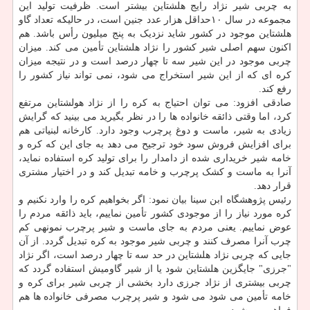
به چربی شیر نژاد رایج هلشتاین بیشتر است. ظرفیت تولید این
مجموعه در سال ۱۰حداقل هزار عدد جنین است، در حالیکه تعداد گاو
هلشتاین موجود در کشور شاید نزدیک به پنج میلیون رأس باشد. هم
اکنون سهم اصلی شیر کشور را نژاد هلشتاین تأمین می کند. میزان
چربی موجود در این شیر سه تا چهار درصد است و در نتیجه میزان
کره ای که از این شیر استخراج می شود، نمی تواند نیاز کشور را
رفع کند.
صادقی افزود: می توان احتیاج به کره را از نژاد هولشتاین مرتفع
کرد، اما وقتی ذائقه خانواده ها را در نظر بگیرید می بینید که گرایش
زیادی به شیر، ماست و دوغ پرچرب وجود دارد. کارخانه لبنیاتی هم
برای افزایش فروش سود خود ترجیح می دهد به جای این که کره و
خامه شیر خریداری شده از دامدار را برای تولید کره استفاده نماید،
آنرا به ماست و کشک پرچرب و خامه تبدیل کند و در اختیار مشتری
قرار دهد.
رئیس پژوهشگاه ابن سینا بیان نمود: اگر بخواهیم کره را وارد نکنیم و
کره مورد نیاز را از موجودی کشور تأمین نماییم، باید ذائقه مردم را
عوض نماییم. یعنی مردم به جای ماست و شیر پرچرب نمونهی کم
چرب آنرا مصرف کنند و چربی شیر موجود به کره تبدیل گردد. از آن
جایی که چربی نژاد هلشتاین در حد سه تا چهار درصد است، اگر نژاد
"جرزی" جایگزین هلشتاین شود یا از شیر گاومیش استفاده گردد که
چربی بیشتری از نژاد جرزی دارد بخشی از چربی شیر برای کره و
خامه تأمین می شود می شود و شیر پرچرب مصرفی خانواده ها هم