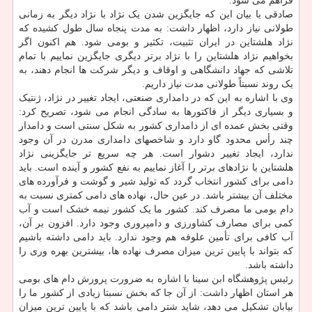
فراهم می شود.
صادقی با بیان این که جایگزین شدن یک نژاد با نژاد دیگر به زمانی
طولانی نیاز دارد، اظهار داشت: به مدت پنجاه سال طول کشیده که
نژاد هلشتاین در ایران تثبیت، تکثیر و بومی شود. هم اکنون اگر
بخواهیم نژاد هلشتاین را با نژاد برتر دیگری جایگزین نماییم با تمام
تلاشی که جهاد دانشگاهی و اوقاف و دیگر شرکت ها انجام دهند، به
یک روند نسبتاً طولانی مدت نیاز داریم.
وی با اشاره به این که در دامداری صنعتی، ایجاد تغییر در نژاد، ژنتیک
و بسیاری دیگر از فاکتورها به سادگی انجام می شود، تصریح کرد:
وقتی بخش عمده ای از دامداری کشور به شکل سنتی است و دامدار
چند رأس محدود گاو دارد و شاخصهای دامداری مدرن در آن وجود
ندارد، ایجاد تغییر دشوار است. هر چه سریع تر جایگزینی نژاد
هلشتاین با نژادهای برتر را آغاز نماییم به نفع کشور و آینده است. باید
دامی برای کشور انتخاب گردد که تولید شیر و گوشت و فرآورده های
مختلف آن بیشتر باشد. در عین حال، نهاده های دامی کمتری نسبت به
دام بومی ما مصرف کند. کشور ما یک کشور نیمه خشک است و آب
کمی برای مصارف کشاورزی و دامپروری وجود دارد. افزون بر آن،
آب کافی برای تأمین علوفه هم وجود ندارد. باید دامی داشته باشیم
که بتواند با پایین ترین میزان مصرف نهاده ها، بیشترین بهره وری را
داشته باشد.
رئیس پژوهشگاه ابن سینا با اشاره به ضرورت پرورش دام های بومی
هر استان اظهار داشت: از آن جا که بخش نسبتا زیادی از کشور ما را
بیابان تشکیل می دهد، شاید شتر دامی باشد که با پایین ترین میزان