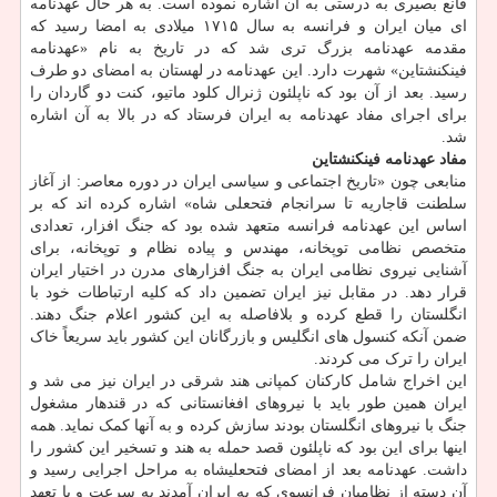
قانع بصیری به درستی به آن اشاره نموده است. به هر حال عهدنامه
ای میان ایران و فرانسه به سال ۱۷۱۵ میلادی به امضا رسید که
مقدمه عهدنامه بزرگ تری شد که در تاریخ به نام «عهدنامه
فینکنشتاین» شهرت دارد. این عهدنامه در لهستان به امضای دو طرف
رسید. بعد از آن بود که ناپلئون ژنرال کلود ماتیو، کنت دو گاردان را
برای اجرای مفاد عهدنامه به ایران فرستاد که در بالا به آن اشاره
شد.
مفاد عهدنامه فینکنشتاین
منابعی چون «تاریخ اجتماعی و سیاسی ایران در دوره معاصر: از آغاز
سلطنت قاجاریه تا سرانجام فتحعلی شاه» اشاره کرده اند که بر
اساس این عهدنامه فرانسه متعهد شده بود که جنگ افزار، تعدادی
متخصص نظامی توپخانه، مهندس و پیاده نظام و توپخانه، برای
آشنایی نیروی نظامی ایران به جنگ افزارهای مدرن در اختیار ایران
قرار دهد. در مقابل نیز ایران تضمین داد که کلیه ارتباطات خود با
انگلستان را قطع کرده و بلافاصله به این کشور اعلام جنگ دهند.
ضمن آنکه کنسول های انگلیس و بازرگانان این کشور باید سریعاً خاک
ایران را ترک می کردند.
این اخراج شامل کارکنان کمپانی هند شرقی در ایران نیز می شد و
ایران همین طور باید با نیروهای افغانستانی که در قندهار مشغول
جنگ با نیروهای انگلستان بودند سازش کرده و به آنها کمک نماید. همه
اینها برای این بود که ناپلئون قصد حمله به هند و تسخیر این کشور را
داشت. عهدنامه بعد از امضای فتحعلیشاه به مراحل اجرایی رسید و
آن دسته از نظامیان فرانسوی که به ایران آمدند به سرعت و با تعهد