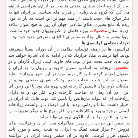
به درک لزوم ایجاد بستری صنعتی مناسب در ایران، شرایطی فراهم
می کرد که گروه های زیادی از قدرت های سیاسی در ایران تنها به
فکر سلاح های جدید باشند. از همه مهم تر این است که باز به قول
زنده یاد قانع بصیری نظام مبادلاتی جهان آن روز به هیچ عنوان علاقه
ای به انتقال
محصولات
ویژه حاصل از تکنولوژیهای جدید خود نداشت.
اروپا بیشتر به دنبال ایجاد تقاضا برای کالاهای مصرفی جدید خود بود.
تعهدات نظامی فرانسوی ها
فرانسوی ها در زمینه تولیدات نظامی در آن دوران نسبتاً پیشرفته
بودند. آنها برمبنای مفاد قرارداد که در ادامه به آن اشاره خواهد شد
توپ های جدید تحت عنوان توپ های فاویه کیت، ژنرال گاردان و دو
متخصص
توپخانه به اسامی ستوان فاویه و روبول را به ایران و
اصفهان اعزام کردند تا به کار تولید توپ در این شهر بپردازند. شاید
اصفهان به این علت انتخاب شده بود که شهری صنعتی بود و از
امکانات لازم برای تاسیس کارخانه توپ بهره مند بود. با این وجود اما
ایران در آن زمان نه صاحب کارخانه ذوب فلز بود و نه دارای
زرادخانه ای که بتواند نیازهایش را تامین کند. توپ هایی که ایران در
اختیار داشت تماماً وارداتی بودند. با این اوصاف او توانست زرادخانه
کاملی بوجود بیاورد و کارخانه ذوب فلز، برج ها و دیگر تجهیزات را
بسازد و ۵۰ توپ را بر پایه الگوی اروپایی تولید نماید.
در ضمن این جریان در پاریس مذاکرات میان ایران و فرانسه برای
فروش ۲۰ هزار قبضه تفنگ به ایران، به نتیجه رسید و مورد تایید
ناپلئون قرار گرفت. علاوه بر آن سفیر وقت ایران در فرانسه