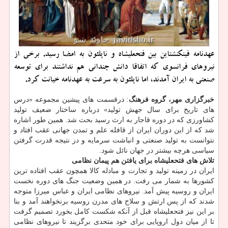
عهدنامه فینكنشتاین بین فتحعلیشاه و ناپلئون به امضا رسید. برخی از
نیروهای فرانسوی كه اتفاقا دانش چندانی هم نداشتند برای توسعه
صنعتی به ایران آمدند، اما ناپلئون به سرعت به عهدنامه خیانت كرد.
خبرگزاری مهر، گروه فرهنگ
: درقسمت های پیشین مجموعه «درس
های تاریخ برای سال جهش تولید» درباره ساختار ضعیف تولید
کشاورزی که در دوره قاجار به ارث رسید بحث شد. همین طور اشاره
شد که از این دوران ایران از قافله علم و تمدن جهانی عقب افتاد و
نتوانست به تولید صنعتی و انباشت سرمایه و در نتیجه قدرت گرفتن
سیاسی هرچه بیشتر در جهان نائل شود.
تلاش های فتحعلیشاه برای یافتن هم پیمان نظامی
ایران در زمینه تولید و تجارت و مبادله کالا همچون عقب افتاده ترین
کشورها به شمار می رفت. در همین وضعیت جنگ های دوره نخست
ایران و روسیه پیش آمد. نیروهای نظامی ایران و عباس میرزا متوجه
شدند که از پس ارتش و سلاح های مدرن روسیه برنخواهند آمد و بنا
بر این نیز فتحعلیشاه قبل از آنکه شکست کامل بخورد تصمیم گرفت
تا از میان دول اروپایی برای خود متحدی برگزیند تا نیروهای نظامی