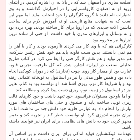
اسلحه سازی در اصفهان شد که در بالا به آن اشاره کردیم. در ابتدای
ورود او به اصفهان کاروانسرایی را در اختیارش گذاشتند و به وی
اختیارات تام دادند تا گروه کارگران را خود انتخاب نماید. اما مهم این
است که به شهادت منابع تاریخی او نه آموزش لازم برای ساخت
ماشین آلات جدیدی که در اروپا برای کار ساخته بودند، بهره برده بود
و نه وسائل و ابزارهای مدرن با خود داشت. او حتی از ساده ترین
ابزارها نیز محروم بود.
کارگرانی هم که با وی کار می کردند ناآزموده بودند و کار با آهن را
هم نمی دانستند. بدین سبب فاویه باید هم خود نقش رئیس شرکت،
هم مدیر تولید و هم نقش کارگر فنی را ایفا می کرد. در کتاب «تاریخ
تحلیلی صنعت در ایران» اشاره شده که کل ظرفیت تجربی فاویه
عبارت بود از مقدار کار روی چوب (نجاری) که در دوران کودکی انجام
داده بود و همین طور مدتی را نیز در استانبول به توپخانه عثمانی رفته
بود و با شرایط کار توپ ریزی آشنا شد. او توانسته بود به کتاب هایی
نیز در استانبول در زمینه توپ ریزی دست پیدا کرده و مطالعه کند.
او اما باوجود مسئولان فرانسوی خود تعهد داشت و خود کارهای قالب
ریزی توپ، ساخت پایه و صندوق و حتی بنای ساختمان های مورد
نیازش را انجام داد. به عبارتی فاویه خود دانش چندانی نداشت اما در
ایران تجربه اندوزی کرد. او توانست خطر کند و تجربه کند و ضمن
مجهز کردن خود به دانش های نظامی، برای ایران نیز فوایدی داشته
باشد.
عهدنامه فینکنشتاین فواید اندکی برای ایران داشت و بر اساس آن
قدم های کمی برای صنعتی شدن ایران برداشته شد. اما فواید این