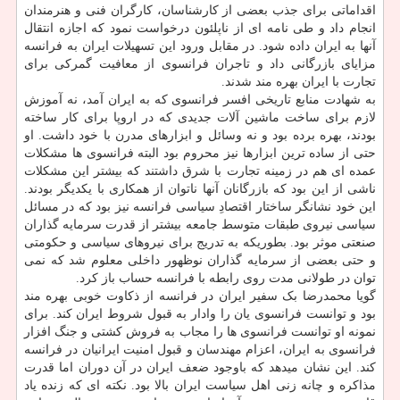
اقداماتی برای جذب بعضی از کارشناسان، کارگران فنی و هنرمندان
انجام داد و طی نامه ای از ناپلئون درخواست نمود که اجازه انتقال
آنها به ایران داده شود. در مقابل ورود این تسهیلات ایران به فرانسه
مزایای بازرگانی داد و تاجران فرانسوی از معافیت گمرکی برای
تجارت با ایران بهره مند شدند.
به شهادت منابع تاریخی افسر فرانسوی که به ایران آمد، نه آموزش
لازم برای ساخت ماشین آلات جدیدی که در اروپا برای کار ساخته
بودند، بهره برده بود و نه وسائل و ابزارهای مدرن با خود داشت. او
حتی از ساده ترین ابزارها نیز محروم بود البته فرانسوی ها مشکلات
عمده ای هم در زمینه تجارت با شرق داشتند که بیشتر این مشکلات
ناشی از این بود که بازرگانان آنها ناتوان از همکاری با یکدیگر بودند.
این خود نشانگر ساختار اقتصادِ سیاسی فرانسه نیز بود که در مسائل
سیاسی نیروی طبقات متوسط جامعه بیشتر از قدرت سرمایه گذاران
صنعتی موثر بود. بطوریکه به تدریج برای نیروهای سیاسی و حکومتی
و حتی بعضی از سرمایه گذاران نوظهور داخلی معلوم شد که نمی
توان در طولانی مدت روی رابطه با فرانسه حساب باز کرد.
گویا محمدرضا بک سفیر ایران در فرانسه از ذکاوت خوبی بهره مند
بود و توانست فرانسوی یان را وادار به قبول شروط ایران کند. برای
نمونه او توانست فرانسوی ها را مجاب به فروش کشتی و جنگ افزار
فرانسوی به ایران، اعزام مهندسان و قبول امنیت ایرانیان در فرانسه
کند. این نشان میدهد که باوجود ضعف ایران در آن دوران اما قدرت
مذاکره و چانه زنی اهل سیاست ایران بالا بود. نکته ای که زنده یاد