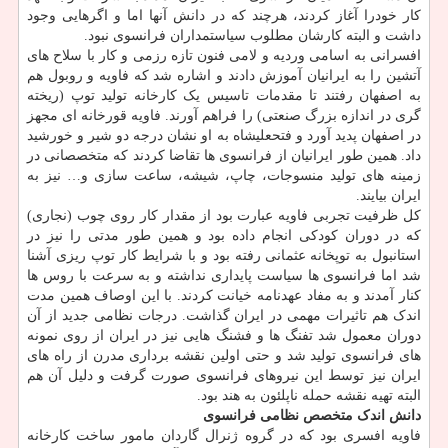
کار خودرا آغاز کردند، هرچند که در دانش آنها اما و اگرهایی وجود
داشت و البته کارشان مطلوب سیاستمداران فرانسوی نبود.
افسرانی به اسامی وردیه و لامی فنون تازه رزمی و کار با سلاح های
آتشین را به ایرانیان آموزش دادند و اشاره شد که فاویه و روبول هم
به اصفهان رفتند تا مقدمات تاسیس یک کارخانه تولید توپ (ریخته
گری در اندازه بزرگ صنعتی) را فراهم آورند. فاویه قورخانه ای مجهز
در اصفهان پدید آورد و فتحعلیشاه به او نشان درجه دو شیر و خورشید
داد. همین طور ایرانیان از فرانسوی ها تقاضا کردند که متخصصانی در
زمینه های تولید منسوجات، چاپ، شیشه، ساعت سازی و… نیز به
ایران بیایند.
کل ظرفیت تجربی فاویه عبارت بود از مقدار کار روی چوب (نجاری)
که در دوران کودکی انجام داده بود و همین طور مدتی را نیز در
استانبول به توپخانه عثمانی رفته بود و با شرایط کار توپ ریزی آشنا
شد اما فرانسوی ها سیاست پایداری نداشته و به سرعت با روس ها
کنار آمدند و به مفاد عهدنامه خیانت کردند. با این اوصاف همین مدت
اندک هم تاثیرات مهمی در ایران گذاشت. درجات نظامی جدید از آن
دوران معمول شد تفنگ ها و فشنگ هایی نیز در ایران از روی نمونه
های فرانسوی تولید شد و حتی اولین نقشه برداری مدرن از راه های
ایران نیز توسط این نیروهای فرانسوی صورت گرفت و دلیل آن هم
البته تهیه نقشه حمله ناپلئون به هند بود.
دانش اندک متخصص نظامی فرانسوی
فاویه افسری بود که در گروه ژنرال گاردان مامور ساخت کارخانه