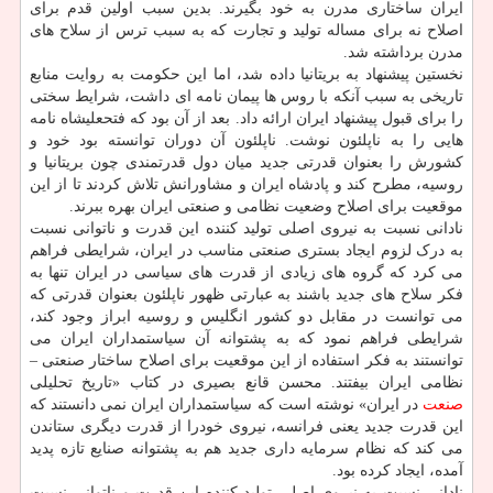
ایران ساختاری مدرن به خود بگیرند. بدین سبب اولین قدم برای
اصلاح نه برای مساله تولید و تجارت که به سبب ترس از سلاح های
مدرن برداشته شد.
نخستین پیشنهاد به بریتانیا داده شد، اما این حکومت به روایت منابع
تاریخی به سبب آنکه با روس ها پیمان نامه ای داشت، شرایط سختی
را برای قبول پیشنهاد ایران ارائه داد. بعد از آن بود که فتحعلیشاه نامه
هایی را به ناپلئون نوشت. ناپلئون آن دوران توانسته بود خود و
کشورش را بعنوان قدرتی جدید میان دول قدرتمندی چون بریتانیا و
روسیه، مطرح کند و پادشاه ایران و مشاورانش تلاش کردند تا از این
موقعیت برای اصلاح وضعیت نظامی و صنعتی ایران بهره ببرند.
نادانی نسبت به نیروی اصلی تولید کننده این قدرت و ناتوانی نسبت
به درک لزوم ایجاد بستری صنعتی مناسب در ایران، شرایطی فراهم
می کرد که گروه های زیادی از قدرت های سیاسی در ایران تنها به
فکر سلاح های جدید باشند به عبارتی ظهور ناپلئون بعنوان قدرتی که
می توانست در مقابل دو کشور انگلیس و روسیه ابراز وجود کند،
شرایطی فراهم نمود که به پشتوانه آن سیاستمداران ایران می
توانستند به فکر استفاده از این موقعیت برای اصلاح ساختار صنعتی –
نظامی ایران بیفتند. محسن قانع بصیری در کتاب «تاریخ تحلیلی
صنعت
در ایران» نوشته است که سیاستمداران ایران نمی دانستند که
این قدرت جدید یعنی فرانسه، نیروی خودرا از قدرت دیگری ستاندن
می کند که نظام سرمایه داری جدید هم به پشتوانه صنایع تازه پدید
آمده، ایجاد کرده بود.
نادانی نسبت به نیروی اصلی تولید کننده این قدرت و ناتوانی نسبت