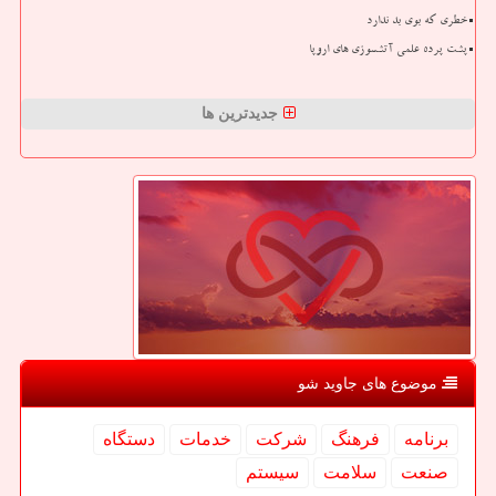
خطری که بوی بد ندارد
پشت پرده علمی آتشسوزی های اروپا
جدیدترین ها
موضوع های جاوید شو
برنامه
فرهنگ
شركت
خدمات
دستگاه
صنعت
سلامت
سیستم