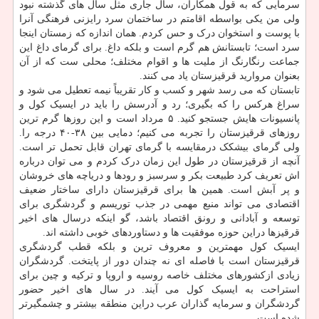
سرمایی که به قول همکاران، سال جاری مثل سال های گذشته نبود
ولی من یکی بواسطه اقامتم در ساختمان سرد رایزنی فرهنگی آنرا
با پوست و استخوان درک و حس کردم. همان اندازه که زمستان اینجا
سرد است؛ تابستانش هم گرم است و بلکه داغ. برای گرمای داغ این
جماعت رنگارنگ از ملیت ها و اقوام مختلف؛ محلی ست که از آن
بعنوان مروارید قرقیزستان یاد می کنند.
تابستان که می رسد شهر و کسب و کار تقریباً نیمه تعطیل می شود و
سراغ هرکس را که بگیری؛ رد و آدرسش را باید در ایسیک کول و
پانسیونات هایش جستجو کنید. ۵ مرداد است و این روزها گرم ترین
روزهای قرقیزستان را تجربه می کنیم؛ دمایی بین ۳۸-۴۰ درجه را.
ولی گرمای بیشکک درمقایسه با گرمای تهران قابل تحمل تر است.
آنچه از قرقیزستان در طول این زمان درک کردم و می توان درباره
اش تعریف کرد طبیعت بکر و سرسبز و رودها و دریاچه های خروشان
و پر آبش است. همین ها برای قرقیزستان دارای ساختار ضعیف
اقتصادی می تواند منبع مهمی در جذب توریسم و گردشگری برای
توسعه و آبادانی و رونق اقتصاد باشد، گو اینکه درسال های اخیر
قرقیزها دراین حوزه موفقیت ها و دستاوردهای خوبی داشته اند.
ایسیک کول مهمترین و معروف ترین و بلکه قطب گردشگری
قرقیزستان است با فاصله ای نه چندان دور از پایتخت. گردشگران
زیادی ازکشورهای مختلف خاصه روسیه و اروپا و ترکیه و چین برای
استراحت به ایسیک کول می آیند. در سال های اخیر حضور
گردشگران و سرمایه گذاران عرب دراین منطقه بیشتر و چشمگیرتر
شده است.