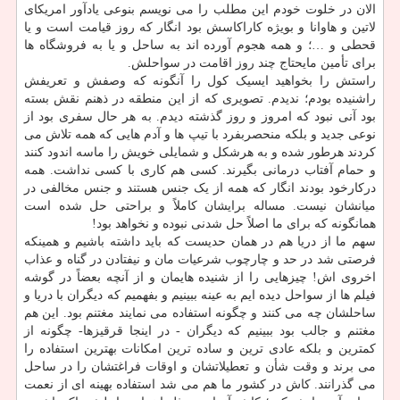
الان در خلوت خودم این مطلب را می نویسم بنوعی یادآور امریکای
لاتین و هاوانا و بویژه کاراکاسش بود انگار که روز قیامت است و یا
قحطی و …؛ و همه هجوم آورده اند به ساحل و یا به فروشگاه ها
برای تأمین مایحتاج چند روز اقامت در سواحلش.
راستش را بخواهید ایسیک کول را آنگونه که وصفش و تعریفش
راشنیده بودم؛ ندیدم. تصویری که از این منطقه در ذهنم نقش بسته
بود آنی نبود که امروز و روز گذشته دیدم. به هر حال سفری بود از
نوعی جدید و بلکه منحصربفرد با تیپ ها و آدم هایی که همه تلاش می
کردند هرطور شده و به هرشکل و شمایلی خویش را ماسه اندود کنند
و حمام آفتاب درمانی بگیرند. کسی هم کاری با کسی نداشت. همه
درکارخود بودند انگار که همه از یک جنس هستند و جنس مخالفی در
میانشان نیست. مساله برایشان کاملاً و براحتی حل شده است
همانگونه که برای ما اصلاً حل شدنی نبوده و نخواهد بود!
سهم ما از دریا هم در همان حدیست که باید داشته باشیم و همینکه
فرصتی شد در حد و چارچوب شرعیات مان و نیفتادن در گناه و عذاب
اخروی اش! چیزهایی را از شنیده هایمان و از آنچه بعضاً در گوشه
فیلم ها از سواحل دیده ایم به عینه ببینیم و بفهمیم که دیگران با دریا و
ساحلشان چه می کنند و چگونه استفاده می نمایند مغتنم بود. این هم
مغتنم و جالب بود ببینیم که دیگران - در اینجا قرقیزها- چگونه از
کمترین و بلکه عادی ترین و ساده ترین امکانات بهترین استفاده را
می برند و وقت شأن و تعطیلاتشان و اوقات فراغتشان را در ساحل
می گذرانند. کاش در کشور ما هم می شد استفاده بهینه ای از نعمت