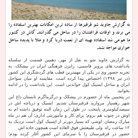
به گزارش جاوید شو قرقیزها از ساده ترین امكانات بهترین استفاده را
می برند و اوقات فراغتشان را در ساحل می گذرانند. كاش در كشور
ما هم می شد استفاده بهینه ای از نعمت دریا كرد و مثلا با پدیده ساحل
خواری مواجه نشد.
به گزارش جاوید شو به نقل از مهر، دهمین قسمت از سلسله
یادداشت های پرویز قاسمی، رایزن فرهنگی ایران در بیشکک، به
تجربه حضور وی در یکی از مهمترین قطب های گردشگری این کشور
(در تیر ۱۳۹۸) اختصاص پیدا کرده است. مقایسه او میان سواحل
ایران و ساحل ایسیک کول خواندنی است. این یادداشت را در ادامه
بخوانید:
در پنجمین ماه از حضورم در بیشکک و درگرماگرم تابستان داغ این
شهر رهسپار مروارید قرقیزستان شدیم: ایسیک و دریاچه اش در
سیصدکیلومتری پایتخت. در طول این زمان البته توفیق داشته ام به
اوش در جنوب هم بروم؛ برای کار و مأموریتی اداری؛ آن هم در ماه
مبارک رمضان. اوشی که بسیار دورتر از ایسیک کول است نزدیک به
۱۲ ساعت راه. ولی طبیعتش فوق العاده است همچون جاده اش.
حضور در قرقیزستان را با سرمای این کشور آغاز کرده بودم؛