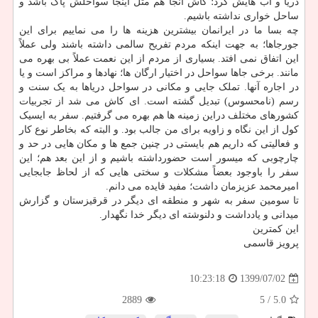
دریا و آب هایش کرد؛ کاش آنجا هم مثل اینجا سواحلش پاک باشد و
ساحل خواری نداشته باشیم.
چه بسا ما در ایرانمان بیشترین هزینه ها را می نماییم برای این
جورجاها؛ به جهت اینکه مردم تفریح سالمی داشته باشند ولی عملاً
این اتفاق نمی افتد. بسیاری از مردم از این نعمت عملاً بی بهره می
مانند. برخی جاها سواحل در اختیار ارگان ها؛ نهادها و مراکز است و یا
در اجاره آنها. تملک جایی و مکانی در سواحل دریاها به یک سنت و
رسم (نامحسوس) تبدیل گشته است. ای کاش می شد از تجربیات
کشورهای مختلف دراین زمینه ها هم بهره می گرفتیم. سفر به ایسیک
کول از این نگاه و زاویه برای من جالب بود. و البته که بخاطر نوع کار
و فعالیتی که داریم هم بایستی در چنین جمع ها و مکان هایی در حد و
چارچوبی که میسور است حضورداشته باشیم و از این بعد هم؛ این
سفر را باوجود بعضاً مشکلات و سختی هایی که از لحاظ جابجایی
امیرمحمد عزیزمان داشت؛ مفید فایده می دانم.
تا سومین سفر به شهر و منطقه ای دیگر در قرقیزستان و گزارش
میدانی و یادداشت و دلنوشته ای دیگر خدا نگهدار.
این کمترین
پرویز قاسمی
1399/07/02
10:23:18
2889
/ 5
5.0