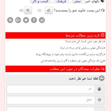
تگهای خبر:
سفر
,
فرهنگ
,
كسب و كار
این پست جاوید شو را پسندیدید؟
(0)
(1)
تازه ترین مطالب مرتبط
از نظر مغز، تنبلی کردن کی جایز است؟
بارندگی شهابی برساوشی اواخر مرداد در ایران
برگزاری مراسم بزرگداشت سالروز بازدید رهبر شهید از پژوهشگاه رویان
اوج یک بارندگی شهابی غیر منتظره با گذر از بین زباله های فضایی
نظرات بینندگان در مورد این مطلب
لطفا شما هم
نظر دهید