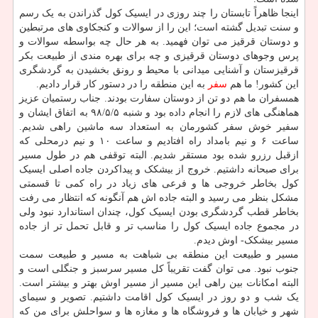
اینجا ظاهراً تابستان را چند روزی در ایسیک کول گذراندن به یک رسم
و سنت تبدیل گشته است؛ این را از سوالات و کنجکاوی های مرتبطین
و دوستان قرقیز می توان فهمید. به هر حال چه بواسطه سوالات و
پرس وجوهای دوستان قرقیزی و چه برای بهره مندی از طبیعت بکر
قرقیزستان و آشنایی میدانی با محیط و رونق بخشیدن به گردشگری
این کشور! ما هم
سفر
به این منطقه را در دستور کار قرار دادیم.
همسفران ما هم دو تن از دوستان سفارت بودند. جناب رستمیان عزیز
هماهنگی های لازم را انجام داده بود و شنبه ۹۸/۵/۵ به اتفاق ایشان و
سفیر خوش سفر کشورمان به استعداد سه ماشین راهی شدیم.
ساعت ۶ و نیم بامداد راه افتادیم و ساعت ۱۰ و نیم درمحلی که
ازقبل رزرو شده بود مستقر شدیم. البته توقفی هم در طول مسیر
برای صبحانه داشتیم. خروج از بیشکک و پیداکردن جاده اصلی ایسیک
کول بخاطر خروجی ها و فرعی های زیاد در راه کمی تا قسمتی
مشکل بنظر می رسید و البته جاده اش هم آنگونه که انتظار می رفت
بخاطر قطب گردشگری بودن ایسیک کول، چندان استاندارد نبود ولی
در مجموع جاده ایسیک کول را مناسب تر و قابل تحمل تر از جاده
مسیر بیشکک- اوش دیدم.
مسیر و طبیعت این منطقه بی شباهت به مسیر و طبیعت سمت
جنوب نبود. می توان گفت تقریباً کل مسیر سرسبز و جنگلی است و
البته امکانات بین راهی این مسیر از مسیر اوش بهتر و بیشتر است.
یک شب و دو روز در ایسیک کول اقامت داشتیم. تصویر و سیمای
شهر و خیابان ها و فروشگاه ها و مغازه ها و سواحلش برای من که