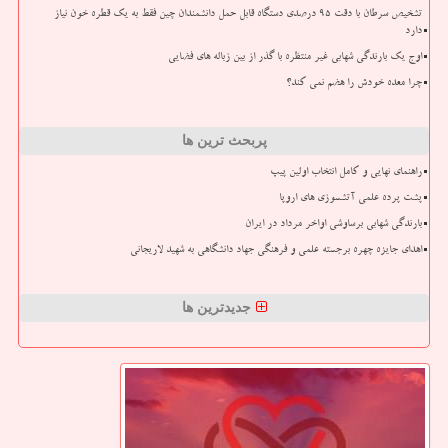
تشخیص سرطان با دقت ۹۵ درصدی دستگاه قابل حمل دانشمندان چین فقط به یک قطره خون نیاز
دارد
اوج یک بارندگی شهابی غیر منتظره با گذر از بین زباله های فضایی
چرا معده خودش را هضم نمی کند؟
پربحث ترین ها
راهنمای نهایی و کامل انتخاب اولین پیپ
پشت پرده علمی آتشسوزی های اروپا
بارندگی شهابی برساوشی اواخر مرداد در ایران
اهدای جایزه چهره برجسته علمی و فرهنگی جهاد دانشگاهی به شهید لاریجانی
جدیدترین ها