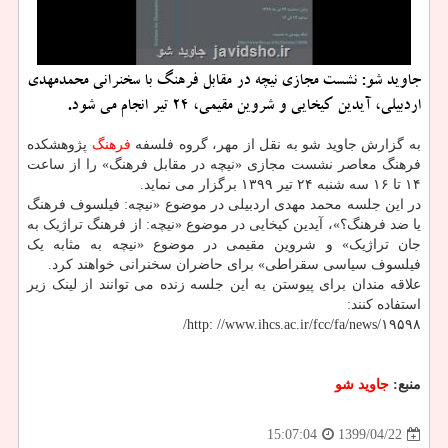
جاوید شو: نشست مجازی نیچه در مقابل فرهنگ با سخنرانی محمدمهدی
اردبیلی، آیدین كیخایی و شروین مقیمی، 24 تیر انجام می شود.
به گزارش جاوید شو به نقل از مهر، گروه فلسفه
فرهنگ
پژوهشکده
فرهنگ معاصر نشست مجازی «نیچه در مقابل فرهنگ» را از ساعت
۱۴ تا ۱۶ سه شنبه ۲۴ تیر ۱۳۹۹ برگزار می نماید.
در این جلسه محمد مهدی اردبیلی در موضوع «نیچه: فیلسوف فرهنگ
یا ضد فرهنگ؟»، آیدین کیخایی در موضوع «نیچه: از فرهنگ تراژیک به
جان تراژیک» و شروین مقیمی در موضوع «نیچه به مثابه یک
فیلسوف سیاسی سقراطی» برای حاضران سخنرانی خواهند کرد.
علاقه مندان برای پیوستن به این جلسه زنده می توانند از لینک زیر
استفاده کنند:
http: //www.ihcs.ac.ir/fcc/fa/news/۱۹۵۹۸/
منبع:
جاوید شو
1399/04/22
15:07:04