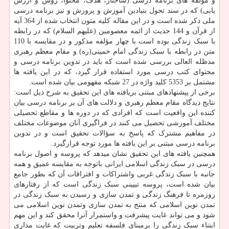
و مؤلفه های برنامه درسی (ساختار، هدف، محتوا، روش و ارزش
یابی) که در سند تحول بنیادین آموزش و پرورش و نیز برنامه درسی
ملی ذکر شده است و در این مقاله کلیه متون انتخاب شده از 364 آیه
از قرآن و 144 حدیث از ائمه معصومین (علیهم السلام) که در رابطه
با سبک زندگی بوده است با چهار مؤلفه مذکور و در مقایسه با 110
متن در رابطه با سبک زندگی امام خمینی(ره) و مقام معظم رهبری
مدظله العالی بررسی شده است که باید در تدوین برنامه درسی و
محتوای کتب درسی مورد استفاده قرار گیرد، که در این یافته ها
مشتمل بر 5353 کلید واژه در 27 شبکه مفهومی بیان شده است.
برخی از پیشنهادهای مبتنی بریافته های این تحقیق به شرح ذیل است:
نتایج دیدگاه مقام معظم رهبری و دلالت های آن بر برنامه درسی بیان
کننده این واقعیت است که افرادی که در دوره ها و مقاطع تحصیلی
مختلف آموزشی تحصیل می کنند در فراگیری آنان موضوعات مختلف
در مفاهیم مشترک که پاسخ به سؤالات تحقیق است و در تدوین
برنامه درسی مبتنی بر این یافته ها مورد توجه قرارگیرد.
همچنین یافته های این تحقیق نشان میدهد که پروسه و اصول برنامه
درسی در سبک زندگی اسلامی ایرانی باتوجه به مقایسه عمیق و همه
جانبه با سبک زندگی غربی واشتراکات و افتراقات آن که بطور جامع
بیان شده است، پروسه تبیینی سبک زندگی است که از رفتارهای
روزمره تا فرهنگ زندگی و تمدن سازی و رسیدن به سبک زندگی در
تمدن نوین اسلامی که منتج به تمدن سازی وتمدن نوین اسلامی می
شود و می تواند غایت پیشرفت و واستمرار آنرا محقق کند و این مهم
ابتناء سبک زندگی را برمبنای فلسفه تعلیم وتربیت که غایت مداری