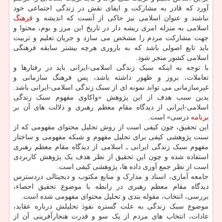
آورد که قادر به مشارکت و ایفای نقش در زندگی اجتماعی خود
نباشند و عنوان اسلامی نیز حاکی از آنست که اندیشه و
فرهنگ
اسلامی به منزله امری ریشه دار در تاریخ این مرز و بوم، محتوا و
جهت مشارکت مردم را مشخص می سازد و جریان تعلیم و تربیت
باید تابع اصولی باشد که به باروری هرچه بیشتر سابقه فرهنگی
اسلامی کشور منجر شود.
با توجه به اینکه سبک زندگی اسلامی-ایرانی باید در رفتارها و
تعاملات، بروز و ظهور داشته باشد، پس فرهنگ سازمانی و
غیرسازمانی می تواند نمونه ای از سبک زندگی اسلامی-ایرانی باشد.
بدین سبب هدف از این پژوهش «واکاوی مفهوم سبک زندگی
اسلامی-ایرانی از دیدگاه مقام معظم رهبری و دلالت های آن بر
برنامه
درسی» است.
این تحقیق، چون کیفی است از روش تحلیل محتوای مفهومی که از
سنت پژوهشی کیفی برای تحلیل مفهوم و شبکه مفهومی و ساختار
مفهوم سبک زندگی ایرانی ـ اسلامی از دیدگاه مقام معظم رهبری
استفاده شده و چون این تحقیق از نظر هدف یک پژوهش کاربردی
است از نظر جمع آوری داده ها، پژوهشی کیفی است.
جامعه آماری، اسناد و مدارک و منابع مکتوب و دیجیتالی دردسترس
دیدگاه مقام معظم رهبری در رابطه با موضوع تحقیق احصاء،
بررسی، انتخاب، مقوله بندی و تحلیل محتوای مفهومی شده است.
موضوع سبک زندگی به علت گستره نفوذ تحلیلش درباره عقاید،
عادات، انتخاب های مردم از یک سو و قدرت هنجارآفرینی آن از