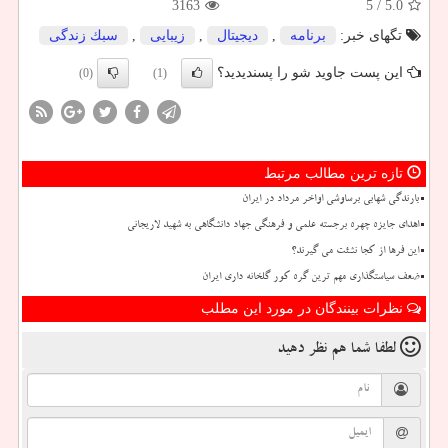
3163
/ 5
5.0
تگهای خبر:
برنامه
,
دیجیتال
,
زیبایی
,
سبك زندگی
این پست جاوید شو را پسندیدید؟
(0)
(1)
تازه ترین مطالب مرتبط
بارندگی شهابی برساوشی اواخر مرداد در ایران
اهدای جایزه چهره برجسته علمی و فرهنگی جهاد دانشگاهی به شهید لاریجانی
این فرها از کجا نشئت می گیرند؟
ضعف سیاستگذاری مهم ترین گره کور گلخانه داری ایران
نظرات بینندگان در مورد این مطلب
لطفا شما هم
نظر دهید