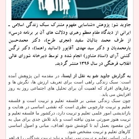
جاوید شو: پژوهش «شناسایی مفهوم مشترك سبك زندگی اسلامی ـ
ایرانی از دیدگاه مقام معظم رهبری ودلالت های آن بر برنامه درسی»
از طرف محمد بنائیان سفید (مجری طرح)، دكتر محمدحسین
یارمحمدیان و دكتر سید مهدی آقاپور (اساتید راهنما)، دكتر نرگس
كشتی آرای (استاد مشاور) انجام شده و توسط دبیرخانه شورای عالی
انقلاب فرهنگی در سال 1396 منتشر گردید.
به گزارش جاوید شو به نقل از ایسنا،
در مقدمه این پژوهش آمده
است: سبک زندگی راهی است برای تعریف ارزش ها، نگرش ها و
رفتارهای افراد که اهمیت آن برای تحلیل های اجتماعی روز به روز
افزایش می یابد.
چون سبک زندگی مبتنی بر فلسفه تعلیم و تربیت است و فلسفه
تعلیم و تربیت چارچوبی نظری است که نقشی اساسی در هدایت و
بازاندیشی امور علمی تعلیم و تربیت دارد، درکشور ما فلسفه تعلیم و
تربیت هنوز صورتی مدون نیافته است و باید تلاش جدی برای میل به
این مقصود بعمل آید تا کوشش شود اهداف، مبانی و اصول اساسی
کارهای تعلیم و تربیت مشخص شود.
براین اساس تعلیم و تربیت نمی تواند و نباید تربیت شدگانی را فراهم