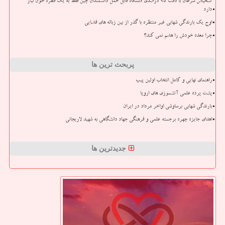
تشخیص سرطان با دقت ۹۵ درصدی دستگاه قابل حمل دانشمندان چین فقط به یک قطره خون نیاز
دارد
اوج یک بارندگی شهابی غیر منتظره با گذر از بین زباله های فضایی
چرا معده خودش را هضم نمی کند؟
پربحث ترین ها
راهنمای نهایی و کامل انتخاب اولین پیپ
پشت پرده علمی آتشسوزی های اروپا
بارندگی شهابی برساوشی اواخر مرداد در ایران
اهدای جایزه چهره برجسته علمی و فرهنگی جهاد دانشگاهی به شهید لاریجانی
جدیدترین ها