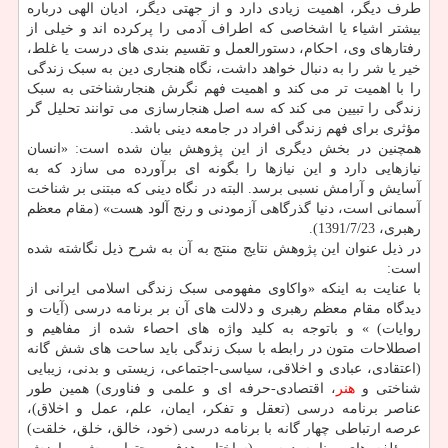
طرف دیگر، اهمیت زیادی دارد و از جهتی دیگر، ادیان الهی درباره
بیشتر اشیاء یا اشخاصی که اطراف آدمی را پرکرده اند و خیلی از
رفتارهای وی، احکام، دستورالعمل و تقسیم بندی های درست یا غلط،
خیر یا شر را به دنبال خواهد داشت، نگاه هنجاری دین به سبک زندگی
را با اهمیت تر می کند و اهمیت فهم نگرش هنجارشناختی به سبک
زندگی را تبیین می کند که سه اصل هنجارسازی می توانند تحلیل گر
مؤثری برای فهم زندگی افراد در جامعه دینی باشد.
همچنین در بخش دیگری از این پژوهش بیان شده است: «انسان
نیازهایی دارد و این نیازها را بگونه ای برآورده می سازد که به
آسایش و آرامش نسبی برسد. البته در نگاه دینی که مبتنی بر شناخت
آسمانی است، دنیا گذرگاهی آزمودنی و رنج آلود هست» (مقام معظم
رهبری، 1391/7/23).
در ذیل عنوان این پژوهش نتایج منتج به آن به شرح ذیل نگاشته شده
است:
با عنایت به اینکه «واکاوی مفهومی سبک زندگی اسلامی ایرانی از
دیدگاه مقام معظم رهبری و دلالت های آن بر برنامه درسی (آیات و
روایات) » و باتوجه به کلید واژه های احصاء شده از مفاهیم و
اصطلاحات متون در رابطه با سبک زندگی باید ساحت های شش گانه
(اعتقادی، عبادی و اخلاقی، سیاسی-اجتماعی، زیستی و بدنی، زیبایی
شناختی و
هنر
، اقتصادی-حرفه ای و علمی و فناوری) همین طور
عناصر برنامه درسی (تعقل و تفکر، ایمان، علم، عمل و اخلاق)،
عرصه ارتباطی چهار گانه با برنامه درسی (خود، خالق، خلق، خلقت)