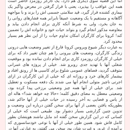
اما این قضیه سوی دیگری هم دارد، یک کارگر روزمزد حاضر است
همه این عواقب را بپذیرد، یعنی با قرار گرفتن در معرض واگیر یک
بیماری کشنده قرار گیرد، قید سلامتی جسمی اش را بزند و با مواجهه
آگاهانه و مستقیم با یک وضعیت عمیقاً نابرابر همه فشارهای روانی را
به جان بخرد، ولی به شرط آنکه کاری برای انجام دادن بیابد و
معاوضه مذکور انجام گیرد و بتواند حیات خود و خانواده اش را تضمین
کند! کرونا برای کارگران امکان تداوم حیات را از این نظر هم بسیار
محدود کرد.
به عبارت دیگر شیوع ویروس کرونا فارغ از تغییر وضعیت هایی درونی
زندگی کارگران، وضعیت های بیرونی را هم چنان تغییر داد که برای
خیلی از کارگران روزمزد کاری برای انجام دادن نمانده بود و موقعیت
شغلی آنها با تهدید جدی روبرو شد. خیلی از پروژه های عمرانی
متوقف گردید، فضاهای عمومی شلوغ برای کاسبی ها از رونق افتاد و
بیشمار کارهای خرد و روزانه ای که خیلی از این کارگران در ازای
اجرتی ناچیز متولی انجام آنها می شدند یک دفعه مسکوت و تعطیل
شد. برای خیلی از آنها همه چیز وضعیتی برزخی پیدا کرده بود،
وضعیتی معطل به معنای دقیق کلمه؛ «حالا چه خواهد شد؟» هاله ای
از یاس و فضایی به آخر رسیده در حیات خیلی از آنها حاکم شد،
بطوریکه یافتن بعضی از آنها برای سخن گفتن درباره این وضعیت و
تدوین چنین گزارشی بسیار دشوار بود. طبیعی است که خیلی از
کسانی که در این گزارش سخن گفته اند مایل نباشند هویتشان بطور
کامل فاش شود. همین طور خیلی از آنها با نوعی خودسانسوری که
برآمده از غرور و غیرت شان بود سخن می گفتند، به عبارتی آنها در