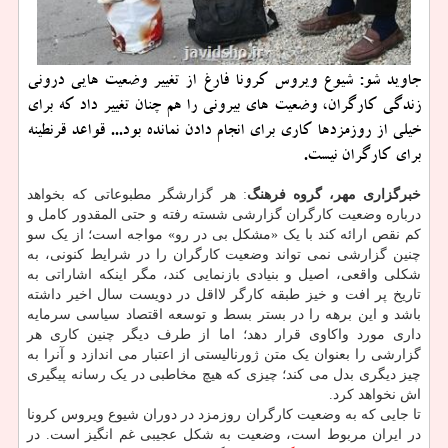
جاوید شو: شیوع ویروس كرونا فارغ از تغییر وضعیت هایی درونی
زندگی كارگران، وضعیت های بیرونی را هم چنان تغییر داد كه برای
خیلی از روزمزدها كاری برای انجام دادن نمانده بود... قواعد قرنطینه
برای كارگران نیست.
خبرگزاری مهر، گروه فرهنگ
: هر گزارشگر مطبوعاتی که بخواهد
درباره وضعیت کارگران گزارشی شسته رفته و حتی المقدور کامل و
کم نقص ارائه کند با یک «مشکل بی در رو» مواجه است؛ از یک سو
چنین گزارشی نمی تواند وضعیت کارگران را در شرایط کنونی، به
شکلی واقعی، اصیل و بنیادی بازنمایی کند، مگر اینکه اشاراتی به
تاریخ پر افت و خیز طبقه کارگر لااقل در دویست سال اخیر داشته
باشد و این برهه را در بستر بسط و توسعه اقتصاد سیاسی سرمایه
داری مورد واکاوی قرار دهد؛ اما از طرف دیگر چنین کاری هر
گزارشی را بعنوان یک متن ژورنالیستی از اعتبار می اندازد و آنرا به
چیز دیگری بدل می کند؛ چیزی که هیچ مخاطبی در یک رسانه پیگیری
اش نخواهد کرد.
تا جایی که به وضعیت کارگران روزمزد در دوران شیوع ویروس کرونا
در ایران مربوط است، وضعیت به شکل عجیبی غم انگیز است. در