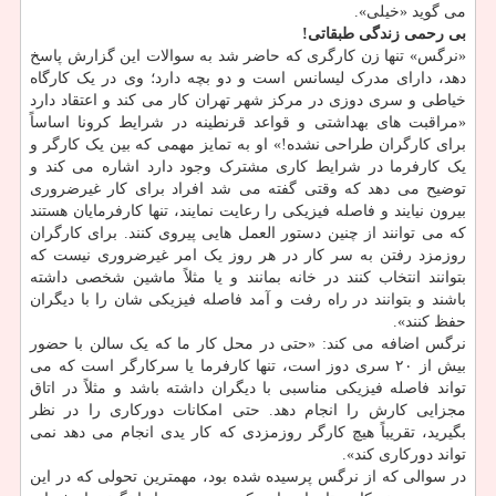
می گوید «خیلی».
بی رحمی زندگی طبقاتی!
«نرگس» تنها زن کارگری که حاضر شد به سوالات این گزارش پاسخ
دهد، دارای مدرک لیسانس است و دو بچه دارد؛ وی در یک کارگاه
خیاطی و سری دوزی در مرکز شهر تهران کار می کند و اعتقاد دارد
«مراقبت های بهداشتی و قواعد قرنطینه در شرایط کرونا اساساً
برای کارگران طراحی نشده!» او به تمایز مهمی که بین یک کارگر و
یک کارفرما در شرایط کاری مشترک وجود دارد اشاره می کند و
توضیح می دهد که وقتی گفته می شد افراد برای کار غیرضروری
بیرون نیایند و فاصله فیزیکی را رعایت نمایند، تنها کارفرمایان هستند
که می توانند از چنین دستور العمل هایی پیروی کنند. برای کارگران
روزمزد رفتن به سر کار در هر روز یک امر غیرضروری نیست که
بتوانند انتخاب کنند در خانه بمانند و یا مثلاً ماشین شخصی داشته
باشند و بتوانند در راه رفت و آمد فاصله فیزیکی شان را با دیگران
حفظ کنند».
نرگس اضافه می کند: «حتی در محل کار ما که یک سالن با حضور
بیش از ۲۰ سری دوز است، تنها کارفرما یا سرکارگر است که می
تواند فاصله فیزیکی مناسبی با دیگران داشته باشد و مثلاً در اتاق
مجزایی کارش را انجام دهد. حتی امکانات دورکاری را در نظر
بگیرید، تقریباً هیچ کارگر روزمزدی که کار یدی انجام می دهد نمی
تواند دورکاری کند».
در سوالی که از نرگس پرسیده شده بود، مهمترین تحولی که در این