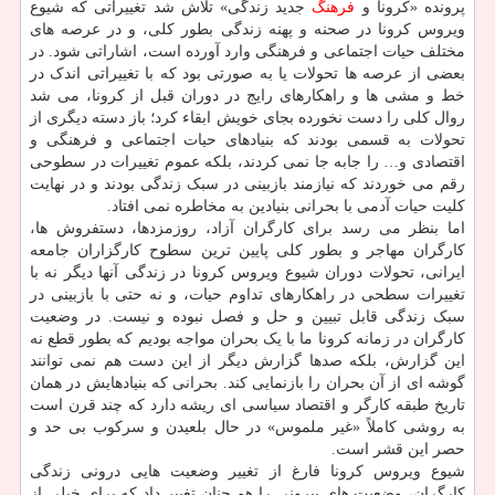
پرونده «کرونا و
فرهنگ
جدید زندگی» تلاش شد تغییراتی که شیوع
ویروس کرونا در صحنه و پهنه زندگی بطور کلی، و در عرصه های
مختلف حیات اجتماعی و فرهنگی وارد آورده است، اشاراتی شود. در
بعضی از عرصه ها تحولات یا به صورتی بود که با تغییراتی اندک در
خط و مشی ها و راهکارهای رایج در دوران قبل از کرونا، می شد
روال کلی را دست نخورده بجای خویش ابقاء کرد؛ باز دسته دیگری از
تحولات به قسمی بودند که بنیادهای حیات اجتماعی و فرهنگی و
اقتصادی و… را جابه جا نمی کردند، بلکه عموم تغییرات در سطوحی
رقم می خوردند که نیازمند بازبینی در سبک زندگی بودند و در نهایت
کلیت حیات آدمی با بحرانی بنیادین به مخاطره نمی افتاد.
اما بنظر می رسد برای کارگران آزاد، روزمزدها، دستفروش ها،
کارگران مهاجر و بطور کلی پایین ترین سطوح کارگزاران جامعه
ایرانی، تحولات دوران شیوع ویروس کرونا در زندگی آنها دیگر نه با
تغییرات سطحی در راهکارهای تداوم حیات، و نه حتی با بازبینی در
سبک زندگی قابل تبیین و حل و فصل نبوده و نیست. در وضعیت
کارگران در زمانه کرونا ما با یک بحران مواجه بودیم که بطور قطع نه
این گزارش، بلکه صدها گزارش دیگر از این دست هم نمی توانند
گوشه ای از آن بحران را بازنمایی کند. بحرانی که بنیادهایش در همان
تاریخ طبقه کارگر و اقتصاد سیاسی ای ریشه دارد که چند قرن است
به روشی کاملاً «غیر ملموس» در حال بلعیدن و سرکوب بی حد و
حصر این قشر است.
شیوع ویروس کرونا فارغ از تغییر وضعیت هایی درونی زندگی
کارگران، وضعیت های بیرونی را هم چنان تغییر داد که برای خیلی از