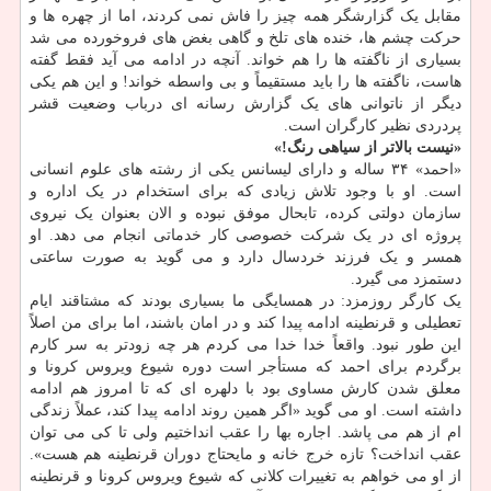
مقابل یک گزارشگر همه چیز را فاش نمی کردند، اما از چهره ها و
حرکت چشم ها، خنده های تلخ و گاهی بغض های فروخورده می شد
بسیاری از ناگفته ها را هم خواند. آنچه در ادامه می آید فقط گفته
هاست، ناگفته ها را باید مستقیماً و بی واسطه خواند! و این هم یکی
دیگر از ناتوانی های یک گزارش رسانه ای درباب وضعیت قشر
پردردی نظیر کارگران است.
«نیست بالاتر از سیاهی رنگ!»
«احمد» ۳۴ ساله و دارای لیسانس یکی از رشته های علوم انسانی
است. او با وجود تلاش زیادی که برای استخدام در یک اداره و
سازمان دولتی کرده، تابحال موفق نبوده و الان بعنوان یک نیروی
پروژه ای در یک شرکت خصوصی کار خدماتی انجام می دهد. او
همسر و یک فرزند خردسال دارد و می گوید به صورت ساعتی
دستمزد می گیرد.
یک کارگر روزمزد: در همسایگی ما بسیاری بودند که مشتاقند ایام
تعطیلی و قرنطینه ادامه پیدا کند و در امان باشند، اما برای من اصلاً
این طور نبود. واقعاً خدا خدا می کردم هر چه زودتر به سر کارم
برگردم برای احمد که مستأجر است دوره شیوع ویروس کرونا و
معلق شدن کارش مساوی بود با دلهره ای که تا امروز هم ادامه
داشته است. او می گوید «اگر همین روند ادامه پیدا کند، عملاً زندگی
ام از هم می پاشد. اجاره بها را عقب انداختیم ولی تا کی می توان
عقب انداخت؟ تازه خرج خانه و مایحتاج دوران قرنطینه هم هست».
از او می خواهم به تغییرات کلانی که شیوع ویروس کرونا و قرنطینه