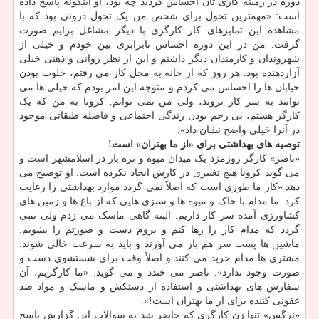
دوره در زمینه کاری تان احساس کردید چه بود، او اینگونه پاسخ داده
است: «مهمترین تحول برای شخص من یک تحول درونی بود که با
مشاهده این تمایزهای کار کارگری با دیگر مشاغل برایم صورت
گرفت. من در این دوره احساس نابرابری بین خودم و خیلی از
شهروندان و کارمندان دیگر داشتم و این از نظر روانی و ذهنی خیلی
آزاردهنده بود. هر روز که از خانه به محل کار می رفتم، خلوت بودن
خیابان ها را احساس می کردم و متوجه این امر بودم که خیلی ها می
توانند به سر کار نروند، ولی من نمی توانم. کرونا به من که یک
کارگر هستم، بی رحم بودن زندگی اجتماعی و فاصله طبقاتی موجود
در آنرا خیلی واضح نشان داد».
توصیه های بهداشتی برای «از ما بهتران» است!
«ناصر» کارگر روزمزد یک میدان میوه و تره بار در اسلامشهر است و
می گوید کرونا هیچ تغییری در کارش ایجاد نکرده است. او توضیح می
دهد «کار ما طوری است که اصلاً نمی گردد موارد بهداشتی را رعایت
کرد. ما مدام با خاک و میوه ها و سبزی هایی که از باغ ها و زمین های
کشاورزی آمده سر کار داریم. البته گاهی ماسک می زدم ولی نمی
گردد که مدام کار را رها کنم و بروم دست و صورتم را بشویم.
ماشین ها پست سر هم بار می آورند و باید به سرعت خالی شوند.
مشتری ها مدام خرید می کنند و اصلاً وقت برای شستشوی دست و
صورت وجود ندارد». ناصر می خندد و می گوید: «ما کارگریم، آن
سفارش های بهداشتی و استفاده از دستکش و ماسک و مواد ضد
عفونی کننده برای از ما بهتران است!».
«نرگس» تنها زن کارگری که حاضر شد به سوالات این گزارش پاسخ