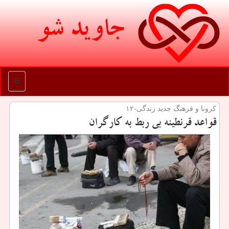
جاوید شو
منو
كرونا و فرهنگ جدید زندگی-۱۲
قواعد قرنطینه بی ربط به كارگران