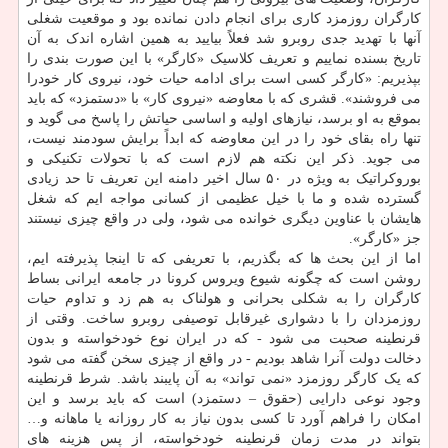
کارگران روزمزد کاری برای انجام دادن نمانده بود و موقعیت شغلی
آنها با تهدید جدی روبرو شد فعلاً بیایید به همین اشاره اندک به آن
تاریخ بسنده نماییم و تعریف کلاسیک «کارگر» با این صورت بندی را
بپذیریم: «کارگر کسی است برای ادامه حیات خود، نیروی کار خودرا
می فروشند». قشری که با معاوضه «نیروی کار» با «دستمزد» که باید
بموقع به او برسد، نیازهای اولیه و اساسی حیاتش را پاسخ می گوید و
تنها راه بقای خود را در این معاوضه که ابداً برایش سودمند نیست،
می جوید. ذکر این نکته هم لازم است که با تحولات تکنیکی و
بوروکراتیک به ویژه در ۵۰ سال اخیر دامنه این تعریف تا حد زیادی
گسترده شده و ما با خیل عظیمی از کسانی مواجه ایم که شغل
هایشان با عناوین دیگری خوانده می شود، ولی در واقع چیزی نیستند
جز «کارگر».
اما از این بحث ها که بگذریم، با تعریفی که تا اینجا پذیرفته ایم،
روشن است که چگونه شیوع ویروس کرونا در جامعه ایرانی بساط
کارگران را به شکلی بحرانی و هولناک به هم زد و تداوم حیات
روزمزدان را با دشواری غیرقابل توصیفی روبرو ساخت. وقتی از
قرنطینه صحبت می شود - که در ایران نوع خودخواسته و بدون
دخالت دولت آنرا شاهد بودیم - در واقع از چیزی سخن گفته می شود
که یک کارگر روزمزد «نمی تواند» به آن پایبند باشد. شرط قرنطینه
وجود نوعی دارایی (حقوق – دستمزد) است که باید برسد و این
امکان را فراهم آورد تا کسی بدون نیاز به کار روزانه یا ماهانه و…
بتواند در مدت زمان قرنطینه خودخواسته، از پس هزینه های