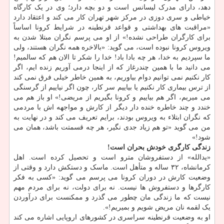
دهد، دارای مدرک لیسانس است و دو بچه دارد؛ وی در یک کارگاه
خیاطی و سری دوزی در مرکز شهر تهران کار می کند و اعتقاد دارد
«مراقبت های بهداشتی و قواعد قرنطینه در شرایط کرونا اساساً
برای کارگران طراحی نشده!» از او می پرسم نگران مبتلا شدن به
ویروس کرونا نبوده است، می گوید: «بالاخره همه نگران هستند، ولی
ما سپردیم به خدا، هر چه بادا باد! خدا را شکر تا الان هم که سالمیم!
می دانید ما با همین چندرغاز که از اینجا درمی آوریم زنده ایم، اگر
کار نکنیم نمی توانیم دوام بیاوریم، به همین خاطر خیلی فرق نمی کند
از ترس بیماری کار نکنیم یا بیاییم سر کار، چون اگر نیاییم از گرسنگی
می میریم، اگر هم بیاییم و کرونا بگیریم از مریضی!» او باز هم می
خندد و چند خاطره خنده دار دیگر از کارش و مواجهه اش با مردمی
که نگران ابتلاء به ویروس بودند، برایم تعریف می کند و در نهایت به
من می گوید «تو هم زیاد جدی نگیر، هر چه قسمتت باشد، همان می
شود!»
زندگی کارگری خودش بحران است!
«یدالله» از دستفروشان مترو است و تحصیل کرده است. اهل
کرمانشاه، ۳۲ ساله و متأهل است. ماسک و دستکش دارد و وقتی از
وضعیت کارش در دوران کرونا می پرسم می گوید: «کسی به فکر
کارگرها و دستفروش ها نیست. نه برای دولت، نه برای مردم مهم
نیست که ما زندگی مان چطور می گذرد و ممکنست برای درآوردن
یک لقمه نان مریض شویم و بمیریم!».
او به وضعیت قرنطینه سراسری در کشورهای اروپایی اشاره می کند