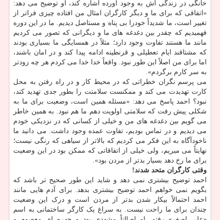
خانگی در زندگی اش به وجود آورده اشاره کند، او توضیح می دهد:
«اتفاقی که برای ما و دیگر کارگران امثال من افتاده چیزی فراتر از
تغییر است، ما شدیداً خودرا بی پناه و مستاصل دیدیم. ما در این دوره
فهمیدیم که چقدر بین دغدغه های ما و دیگرانی که تصور می کردیم
مانند ما هستند تفاوت وجود دارد؛ مثلاً در همسایگی ما بسیاری بودند
که مشتاقند ایام تعطیلی و قرنطینه ادامه پیدا کند و در امان باشند،
اما برای من اصلاً این طور نبود. واقعاً خدا خدا می کردم هر چه زودتر
به سر کارم برگردم».
می پرسم نگران خطراتی که در محیط کار و در راه رفتن به محل
کارت تهدیدت می کند و ممکنست سلامتت را بطور جدی تهدید کند،
نبود؟ احمد پاسخ می دهد: «مسئله همین است، وضعیت برای ما به
شکلی پیش رفت که سلامتی اولویت دهم ما هم نبود. به همین خاطر
می گویم بین دغدغه های من و خیلی از کسانی که در نزدیکی خودم
می دیدیم و در تماس بودیم، تفاوت عمده وجود داشت. می دانید ما
ناخودآگاه به این فکر می کردیم که بالاتر از سیاهی که رنگی نیست؛
نهایتاً می میریم، ولی خیلی از اتفاقاتی که ممکن بود در این وضعیت
برای ما رخ دهد بسیار بدتر از مردن بود».
وقتی کارگران متحد شدند!
احمد توضیح بیشتری نمی دهد و شاید این طور صحیح تر باشد که
بگویم نمی خواهم احمد توضیح بیشتری بدهد. برای آدم هایی مانند
احمد احتمالاً بیکار شدن بدتر از مردن است و درک این وضعیت
چندان برای ما راحت نیست. به سراغ یک کارگر ساختمانی به اسم
«علی اصغر» رفتم. او اصالتاً مشهدی بود و چهره ای معصوم و