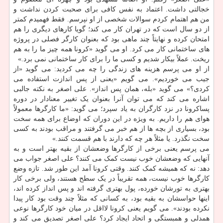
خجالتی داشت. اعتماد به نفس کافی برای صحبت کردن نداشت و
من هم اهتمام کردم سوالات شخصی از او نپرسم. فقط فهمیدم کمتر
از دو سال است که در تهران کار می کند؛ گویا کارهای دیگری را هم
امتحان کرده و نهایتاً چند ماهی بود که بعنوان کارگر فصلی در پروژه
های ساختمانی کار می کرد. او می گوید «کرونا همه چیز ما را به هم
ریخت. عملاً بیکار شدیم و کسی ما را برای کار ساختمانی نمی برد.»
از او می پرسم هزینه های زندگی را چه می کردید: می گوید «از
جیب می خوردیم». می گویم «یعنی از پس اندازت استفاده می
کردی؟» می گوید «بله، همان پس انداز». علی اصغر به نکته جالبی
اشاره می کند که می توان آنرا بعنوان یک تغییر معنادار در دوره
پساکرونا در نزد کارگران به یاد سپرد؛ می گوید: «ما کارگرها معمولاً
هوای هم را داریم. به ویژه در این دوران که اوضاع برای همه سخت
بود، بسیاری از بچه ها از هم خبر می گرفتند و مراقب بودند به کسی
سخت نگذرد. یا مثلاً هر چه که دارند با هم قسمت کنند.»
می پرسم یعنی برخی از کارگرها وضعشان از بقیه بهتر است و به
آنهایی که وضعشان خوب نیست کمک می کنند؟ علی اصغر جواب می
دهد: نه که همیشه کمک کنند. وقتی کرونا آمد این طور شد. تازه وضع
کارگرها خوب نیست، همه تقریباً در یک سطح هستند، ولی برخی کار
بهتری به تورشان خورده، پول بهتری گرفته اند و پس انداز کرده اند،
اینها حواسشان به بقیه بود، به کسانی که مثلاً چند وقت بود کار پیدا
نکرده بودند». می گویم یعنی کرونا لااقل در میان خود کارگرها نوعی
همدلی و همبستگی و اتحاد ایجاد کرد؟ علی اصغر تصدیق می کند و