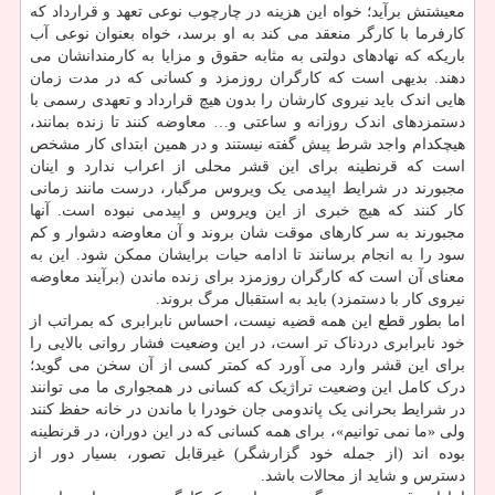
معیشتش برآید؛ خواه این هزینه در چارچوب نوعی تعهد و قرارداد که
کارفرما با کارگر منعقد می کند به او برسد، خواه بعنوان نوعی آب
باریکه که نهادهای دولتی به مثابه حقوق و مزایا به کارمندانشان می
دهند. بدیهی است که کارگران روزمزد و کسانی که در مدت زمان
هایی اندک باید نیروی کارشان را بدون هیچ قرارداد و تعهدی رسمی با
دستمزدهای اندک روزانه و ساعتی و… معاوضه کنند تا زنده بمانند،
هیچکدام واجد شرط پیش گفته نیستند و در همین ابتدای کار مشخص
است که قرنطینه برای این قشر محلی از اعراب ندارد و اینان
مجبورند در شرایط اپیدمی یک ویروس مرگبار، درست مانند زمانی
کار کنند که هیچ خبری از این ویروس و اپیدمی نبوده است. آنها
مجبورند به سر کارهای موقت شان بروند و آن معاوضه دشوار و کم
سود را به انجام برسانند تا ادامه حیات برایشان ممکن شود. این به
معنای آن است که کارگران روزمزد برای زنده ماندن (برآیند معاوضه
نیروی کار با دستمزد) باید به استقبال مرگ بروند.
اما بطور قطع این همه قضیه نیست، احساس نابرابری که بمراتب از
خود نابرابری دردناک تر است، در این وضعیت فشار روانی بالایی را
برای این قشر وارد می آورد که کمتر کسی از آن سخن می گوید؛
درک کامل این وضعیت تراژیک که کسانی در همجواری ما می توانند
در شرایط بحرانی یک پاندومی جان خودرا با ماندن در خانه حفظ کنند
ولی «ما نمی توانیم»، برای همه کسانی که در این دوران، در قرنطینه
بوده اند (از جمله خود گزارشگر) غیرقابل تصور، بسیار دور از
دسترس و شاید از محالات باشد.