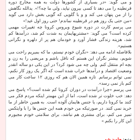
و می گوید: «در بسیاری از کشورها دولت به همه مخارج دوره
قرنطینه را می دهد تا کسی بیرون نیاید، ولی ما چه؟!». یدالله نگاهش
را از من پنهان می کند و و با گلویی که گویی بغش دارد می گوید
«من حتی یک روز هم در قرنطینه نماندم! حتی روز اول عید!»
می پرسم کارت در دوره شیوع ویروس کرونا چه تغییرات مهمی
کرده است؟ می گوید: «مشتریهایمان به شدت کم شد، درآمدها کم
شد، هزینه زندگی فشار آورد و خودمان هم پر از دلهره و نگرانی
هستیم».
بلافاصله ادامه می دهد: «نگران خودم نیستم، ما که بمیریم راحت می
شویم، بیشتر نگران این هستم که ناقل باشم و مریضی را به زن و
بچه ام منتقل کنم. ولی چه می شود کرد؟ در این یکی دو ساله انقدر
وضعیت اقتصاد و درآمدها خراب شده است که اگر یک روز کار نکنم،
نمی توانم برسانم. تازه همین الان هم که روزی ۱۲ ساعت کار می
کنم باز نمی رسد».
می پرسم «چرا درآمدت در دوران کرونا کم شده است؟» پاسخ می
دهد: خب خلوت تر شده است، اما از این مهمتر اینکه مردم فکر می
کنند ما کرونا داریم، یا جنس هایمان آلوده است. به همین خاطر از ما
خرید نمی کنند. در صورتیکه من خودم همه این جنس ها را با وایتکس
تمیز می کنم، برای مشتری هم نباشد، برای سلامتی خودم مجبورم
این کار را بکنم.»
منبع:
جاوید شو