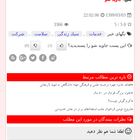
1399/03/03
22:02:06
3366
/ 5
5.0
تگهای خبر:
خدمات
,
سبك زندگی
,
سلامت
,
شركت
این پست جاوید شو را پسندیدید؟
(0)
(1)
تازه ترین مطالب مرتبط
اهدای جایزه چهره برجسته علمی و فرهنگی جهاد دانشگاهی به شهید لاریجانی
تحول بزرگ فوتبال در ۵۰ سال
کرم گوش چیست؟
شروع دومین فراخوان جذب استعدادهای برتر در بخش خصوصی
نظرات بینندگان در مورد این مطلب
لطفا شما هم
نظر دهید