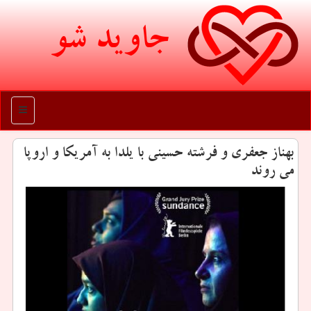
جاوید شو
منو
بهناز جعفری و فرشته حسینی با یلدا به آمریكا و اروپا
می روند