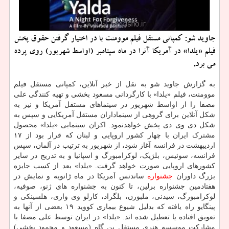
جاوید شو: كمپانی مستقل فیلم موومنت با در اختیار گرفتن حقوق پخش
فیلم «یلدا» در آمریكا آنرا در ماه سپتامبر (اواسط شهریور) روی پرده
می برد.
به گزارش جاوید شو به نقل از خبر آنلاین، کمپانی مستقل فیلم
موومنت، فیلم «یلدا» با کارگردانی مسعود بخشی و تهیه کنندگی علی
مصفا را از اواسط شهریور در سینماهای مستقل آمریکا و نیز به
شکل آنلاین برای گروهی از سینماداران مستقل آمریکایی و سپس به
شکل دی وی دی پخش خواهدنمود. اکران سینمایی «یلدا» محصول
مشترک ایران با چهار کشور اروپایی و لبنان که قرار بود از ۱۷
اردیبهشت در فرانسه آغاز شود، از شهریور به ترتیب در آلمان، سپس
فرانسه، سوئیس، بلژیک، لوکزامبورگ و اسپانیا و به تدریج در سایر
کشورهای اروپایی صورت خواهد گرفت. «یلدا» بعد از کسب جایزه
بزرگ داوران
جشنواره
ساندنس آمریکا در ماه ژانویه و نمایش در
هفتادمین جشنواره برلین، تا کنون به جشنواره های ژنو، صوفیه،
لوکزامبورگ، سیدنی، ملبورن، بلگراد، کارلو وی واری، هلسینکی و
پینگایو راه یافته که بدلیل شیوع بیماری کووید ۱۹ بعضی از آنها به
تعویق افتاده یا تعطیل شده اند. «یلدا» در ایران توسط علی مصفا با
مشارکت موسسه هنری مستقل بن گاه (مسعود و محمود بخشی)