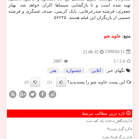
تهیه شده است و با بازگشایی سینماها اکران خواهد شد. بهناز
جعفری، فرشته صدرعرفایی، بابک کریمی، صدف عسگری و فرشته
حسینی از بازیگران این فیلم هستند. ۵۷۲۴۵
منبع:
جاوید شو
1399/02/11
21:06:35
2887
/ 5
5.0
تگهای خبر:
آنلاین
,
جشنواره
,
هنر
این پست جاوید شو را پسندیدید؟
(0)
(1)
تازه ترین مطالب مرتبط
آزمایشگاهی به اندازه یک کف دست
کرم گوش چیست؟
راز بزرگ فوتبال مدرن