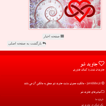
صفحه اخبار
بازگشت به صفحه اصلی
جاوید شو
جاویدان شدن با کمک فناوری
javidsho.ir - مالکیت معنوی سایت جاوید شو متعلق به مالکین آن می باشد
میانبرهای جاوید شو
درباره ما
بک لینک در جاوید شو