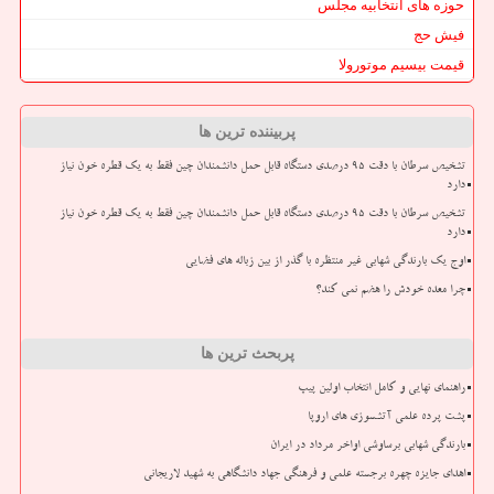
حوزه های انتخابیه مجلس
فیش حج
قیمت بیسیم موتورولا
پربیننده ترین ها
تشخیص سرطان با دقت ۹۵ درصدی دستگاه قابل حمل دانشمندان چین فقط به یک قطره خون نیاز
دارد
تشخیص سرطان با دقت ۹۵ درصدی دستگاه قابل حمل دانشمندان چین فقط به یک قطره خون نیاز
دارد
اوج یک بارندگی شهابی غیر منتظره با گذر از بین زباله های فضایی
چرا معده خودش را هضم نمی کند؟
پربحث ترین ها
راهنمای نهایی و کامل انتخاب اولین پیپ
پشت پرده علمی آتشسوزی های اروپا
بارندگی شهابی برساوشی اواخر مرداد در ایران
اهدای جایزه چهره برجسته علمی و فرهنگی جهاد دانشگاهی به شهید لاریجانی